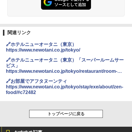
ンパクト多機能設計 持ち運び便利 アウトド
ア/オフィス/教育現場/展示会用 緑
￥1,180
関連リンク
DEWEL パラソル 大型 ビーチ アウトドアパ
ラソル ガーデン サイトシート付 折りたたみ
🔗ホテルニューオータニ（東京）
防水 UVカット 4段階高さ調整 軽量 収納袋付
き
https://www.newotani.co.jp/tokyo/
🔗ホテルニューオータニ（東京）「スーパールームサー
￥6,459
ビス」
https://www.newotani.co.jp/tokyo/restaurant/room-
service/super-room-service/
熊撃退スプレー 熊よけスプレー 熊スプレー
🔗お部屋でアフタヌーンティ
【日本企業販売】超強力クマ対策スプレー 30
https://www.newotani.co.jp/tokyo/stay/exe/about/zen-
0ml（連続噴射30秒）110ml（連続噴射15
food/#c72482
秒）射程5～10m 安全ロック搭載 携帯収納袋
付き ヒグマ・イノシシ対策 自治体・教育機
関の購入実績 登山・キャンプ・アウトドア・
防災用品 長期保存可能 緊急時用 日本国内発
送
トップページに戻る
￥3,680