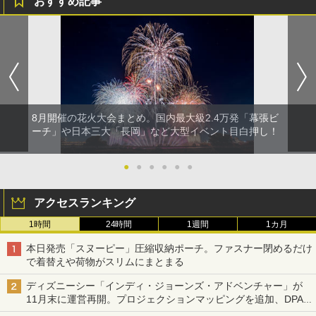
おすすめ記事
ソーラー LED ランタン Type-C 充電式 ソー
ラーランタン IP65防水 キャンプ用品 防災グ
ッズ 6種類のライトモード 防災 吊り下げ 折
り畳み式 キャンプソーラーライト防災 停電
節電対策 超高輝度 日本語取扱説明書付き
￥2,849
8月開催の花火大会まとめ。国内最大級2.4万発「幕張ビ
ーチ」や日本三大「長岡」など大型イベント目白押し！
●
●
●
●
●
●
アクセスランキング
1時間
24時間
1週間
1カ月
本日発売「スヌーピー」圧縮収納ポーチ。ファスナー閉めるだけ
で着替えや荷物がスリムにまとまる
ディズニーシー「インディ・ジョーンズ・アドベンチャー」が
11月末に運営再開。プロジェクションマッピングを追加、DPA
は1500円