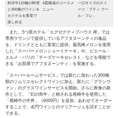
和洋中120種の料理
4皿構成のコースメ
一口サイズのスイ
と300種のワイン＆
ニュー
ーツ「プティ フー
カクテルを客室で
ル・フレ」
楽しめる
また、5つ星ホテル「エグゼクティブハウス 禅」では
専用ラウンジで提供しているアフタヌーンティの逸品
を、ドリンクとともに客室に提供。最高峰メロンを使用
した「スーパーメロンショートケーキ」や、ピエール・
エルメ・パリの「チーズケーキセレスト」などを堪能で
きる「お部屋でアフタヌーンティ」を実施する。
「スーパールームサービス」では新たに加わった300種
類のソムリエセレクトワインに加え、新たに「グランヴ
ァン」のグラスワインサービスを開始。さらに夜食の新
作として、「幻の和牛」と称される尾崎牛を使用した
「尾崎牛の牛丼」（6000円）を追加。あわせてオーダー
することで、名門ワインとのマリアージュを試すことが
できる。