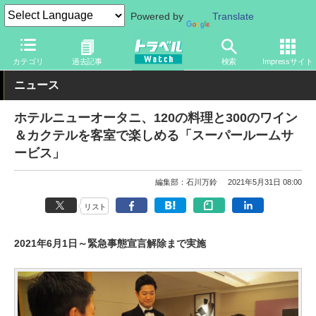
Powered by
Translate
トラベル Watch
旅の情報
ホテル・旅館
カテゴリ
過去記事
検索
Impressサイト
ニュース
ホテルニューオータニ、120の料理と300のワイン
＆カクテルを客室で楽しめる「スーパールームサ
ービス」
編集部：石川万鈴
2021年5月31日 08:00
リスト
2021年6月1日～緊急事態宣言解除まで実施