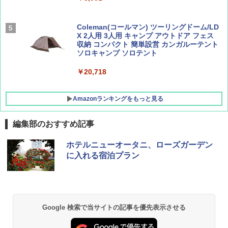
Coleman(コールマン) ツーリングドーム/LD
X 2人用 3人用 キャンプ アウトドア フェス
収納 コンパクト 簡単設営 カンガルーテント
ソロキャンプ ソロテント
￥20,718
Amazonランキングをもっと見る
編集部のおすすめ記事
GRANDOOR ステンレス保冷剤 2個セット 2
ホテルニューオータニ、ローズガーデン
026リニューアル 急速冷凍 空間倍増 衛生的
に入れる宿泊プラン
コンパクト 保冷力長持ち
￥2,980
ポインターライト 強力 小型 緑色/赤色/青紫色
Google 検索で当サイトの記事を優先表示させる
USB充電式 高精度 超長距離照射 長時間使用
可能 安全ロック付き 高安全性 金属製耐久 コ