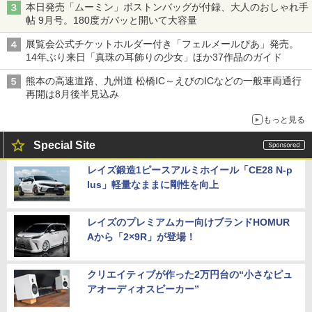
本日発売「ムーミン」ボストンバッグが付録、大人のおしゃれ手
帖 9月号。180度ガバッと開いて大容量
展覧会公式チケットホルダー付き「フェルメールぴあ」発売。
14年ぶり来日「真珠の耳飾りの少女」ほか37作品のガイド
熊本の高速道路、九州道 松橋IC～えびのICなどの一般車両通行
再開は8月後半見込み
もっと見る
Special Site
レイズ鍛造1ピースアルミホイール「CE28 N-p
lus」軽量なままに剛性を向上
レイズのプレミアムカー向けブランドHOMUR
Aから「2×9R」が登場！
クリエイティブが作った2万円台の“小さなピュ
アオーディオスピーカー”