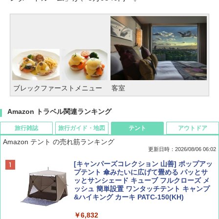
ブレックファーストメニュー
客室
Amazon トラベル関連ランキング
旅行雑誌
旅行ガイド・地図
テント
アウトドア
Amazon テント の売れ筋ランキング
更新日時：2026/08/06 06:02
ディズニーファン ２０２６年 ９月号 [雑
D40 地球の歩き方 チェンマイ タイ北部の魅
[キャンパーズコレクション 山善] ポップアッ
誌] (ＤＩＳＮＥＹ ＦＡＮ)
力的な町 2026～2027 地球の歩き方D アジア
プテント 傘みたいに広げて畳める パッとサ
ッとサンシェード キューブ フルクローズ メ
ッシュ 簡単設置 ワンタッチテント キャンプ
￥713
￥2,079
&ハイキング カーキ PATC-150(KH)
￥6,832