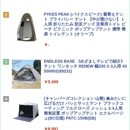
Coyote No.89 特集 星野道夫 夢見る旅
A09 地球の歩き方 イタリア 2026～2027 地
球の歩き方A ヨーロッパ
PYKES PEAK (パイクスピーク) 着替えテン
￥1,540
ト プライバシー テント 【中が透けない】 1
￥2,479
人用 折りたたみ 防災グッズ 災害用トイレ ビ
ーチ ピクニック ポップアップテント 携帯 簡
易 トイレテント (オリーブ)
山と溪谷 2026年8月号「南アルプス大全」
A26 地球の歩き方 チェコ ポーランド スロヴ
￥-
ァキア 2026～2027 地球の歩き方A ヨーロッ
パ
￥1,540
￥2,277
ENDLESS BASE 《めざましテレビで紹介》
テント ワンタッチ RENEW 幅200 2-3人用 43
500002(89232)
AIRLINE（エアライン）2026年9月号【特
地球の歩き方 スター・ウォーズ
集】ボーイング110周年を祝して！
￥5,499
￥2,695
￥1,760
[キャンパーズコレクション 山善] 傘みたいに
広げるだけ パッとサッとテント ブラックコ
ーティング フルクローズ メッシュ 3-4人用
簡単設置 ポップアップテント エクルベージ
BE-PAL(ビ-パル) 2026年 9 月号【特別付録:
新しい日本地理 地図・統計・移動から読み
ュ(BC仕様) PATC-150B(EB)
SOTO ミニマル"旅"財布 ランダム2種】
解く (講談社現代新書)
￥8,991
￥1,500
￥1,540