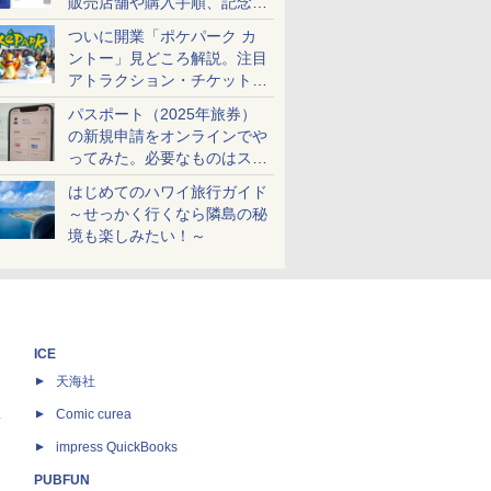
販売店舗や購入手順、記念チ
ケットも解説
ついに開業「ポケパーク カ
ントー」見どころ解説。注目
アトラクション・チケット手
配・来場前に必要な準備は？
パスポート（2025年旅券）
の新規申請をオンラインでや
ってみた。必要なものはスマ
ホとマイナカードのみ
はじめてのハワイ旅行ガイド
～せっかく行くなら隣島の秘
境も楽しみたい！～
ICE
天海社
ス
Comic curea
impress QuickBooks
PUBFUN