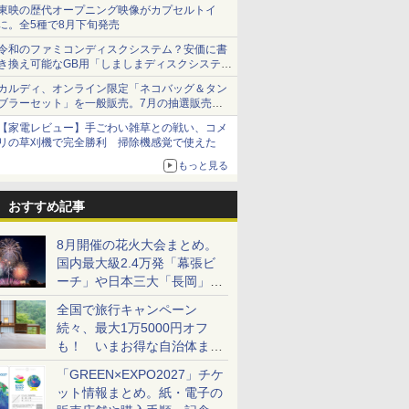
ショーツは1990円に
東映の歴代オープニング映像がカプセルトイ
に。全5種で8月下旬発売
令和のファミコンディスクシステム？安価に書
き換え可能なGB用「しましまディスクシステ
ム」
カルディ、オンライン限定「ネコバッグ＆タン
ブラーセット」を一般販売。7月の抽選販売の
当選無効分
【家電レビュー】手ごわい雑草との戦い、コメ
リの草刈機で完全勝利 掃除機感覚で使えた
もっと見る
おすすめ記事
8月開催の花火大会まとめ。
国内最大級2.4万発「幕張ビ
ーチ」や日本三大「長岡」な
ど大型イベント目白押し！
全国で旅行キャンペーン
続々、最大1万5000円オフ
も！ いまお得な自治体まと
め
「GREEN×EXPO2027」チケ
ット情報まとめ。紙・電子の