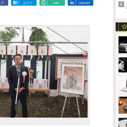
ェア
はてブ
note
LinkedIn