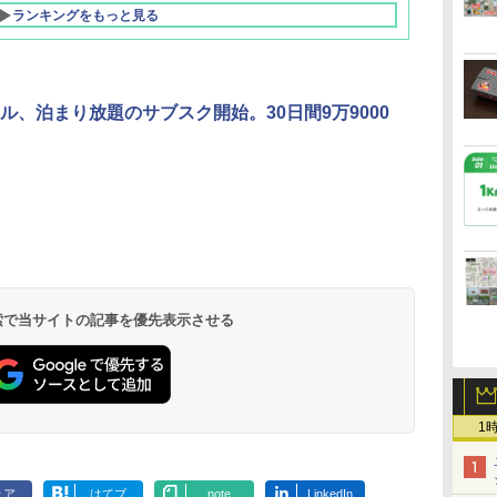
ランキングをもっと見る
ル、泊まり放題のサブスク開始。30日間9万9000
北陸 福井 あわら
品川プリンスホテ
舞浜ビューホテル
箱根湯本温泉 ホテ
ホテルトラスティ東
オリエンタルホテル
下呂温泉 水明館
住友不動産ホテル ヴ
東京ベイ舞浜ホテル
温泉 清風荘（北陸
ル イーストタワー
ｂｙ ＨＵＬＩＣ
ル おかだ
京ベイサイド
東京ベイ
ィラフォンテーヌグラ
ファーストリゾート
8,250円～
最大級の庭園露天風
（旧：東京ベイ舞浜
ンド東京有明
9,958円～
11,200円～
5,450円～
5,200円～
4,290円～
呂の宿 清風荘）
ホテル）
19,541円～
5,758円～
6,070円～
 検索で当サイトの記事を優先表示させる
1
ェア
はてブ
note
LinkedIn