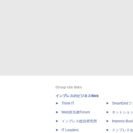
Group site links
インプレスのビジネスWeb
Think IT
SmartGri
Web担当者Forum
ネットショ
インプレス総合研究所
Impress Busi
IT Leaders
インプレス