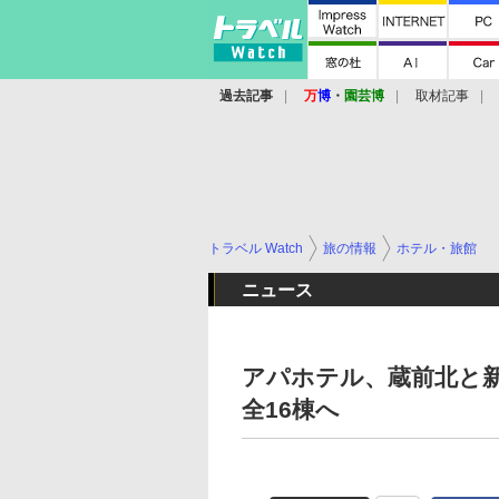
過去記事
万
博
・
園芸博
取材記事
トラベル Watch
旅の情報
ホテル・旅館
ニュース
アパホテル、蔵前北と新
全16棟へ