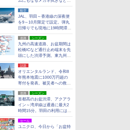
ムにもなるメガネ拭きなど雑
貨24種
航空
JAL、羽田～香港線の深夜便
を9～10月限定で設定。弾丸
日帰りでも現地に19時間滞在
できる
道路
シーズン
九州の高速道路、お盆期間は
松橋ICなど通行止め端末を先
頭にした渋滞予測。東九州道
への迂回は料金調整を実施
話題
オリエンタルランド、令和8
年熊本地震に1000万円超の
寄付を発表。被災者への救援
活動・復旧支援
道路
シーズン
首都高のお盆渋滞、アクアラ
イン～湾岸線は通過に最大2
時間15分。羽田の利用には
「空港西出口」の利用検討を
セール
ユニクロ、今日から「お盆特