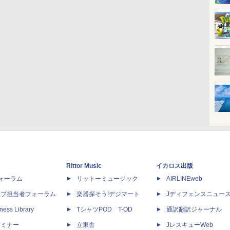
Rittor Music
イカロス出版
dフォーラム
リットーミュージック
AIRLINEweb
ップ担当者フォーラム
楽器探そう!デジマート
Jディフェンスニュー
ness Library
TシャツPOD T-OD
通訳翻訳ジャーナル
セミナー
立東舎
JレスキューWeb