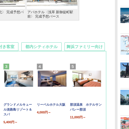
北〉 完成予想パ
アパホテル〈浅草 新御徒町駅
前〉 完成予想パース
付き客室
都内シティホテル
舞浜ファミリー向け
グランドメルキュー
リーベルホテル大阪
那須温泉 ホテルサン
ル淡路島リゾート＆
バレー那須
4,000円～
スパ
11,000円～
5,400円～