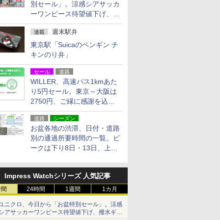
別セール」。涼感シアサッカ
ーワンピース待望値下げ、撥
水ギアショーツは1990円に
週末駅弁
連載
東京駅「Suicaのペンギン チ
キンのり弁」
セール
道路
WILLER、高速バス1kmあた
り5円セール。東京～大阪は
2750円、ご縁に感謝を込め
た20周年記念キャンペーン
道路
シーズン
お盆各地の渋滞、日付・道路
別の通過所要時間の一覧。ピ
ークは下り8日・13日、上り
14日・15日
Impress Watchシリーズ 人気記事
時間
24時間
1週間
1カ月
ユニクロ、今日から「お盆特別セール」。涼感
シアサッカーワンピース待望値下げ、撥水ギア