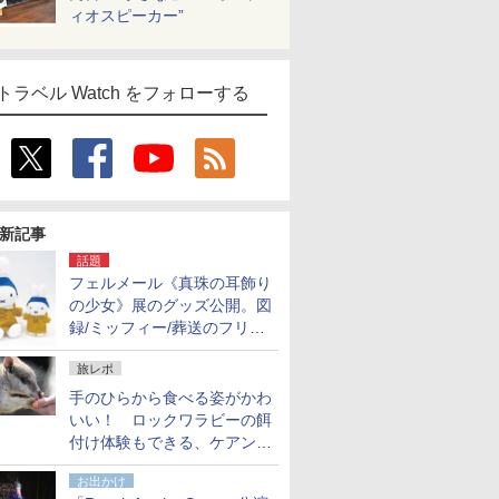
ィオスピーカー”
トラベル Watch をフォローする
新記事
話題
フェルメール《真珠の耳飾り
の少女》展のグッズ公開。図
録/ミッフィー/葬送のフリー
レンほか、注目ブランドコラ
旅レポ
ボが実現
手のひらから食べる姿がかわ
いい！ ロックワラビーの餌
付け体験もできる、ケアンズ
でアサートン高原の日本語ガ
お出かけ
イド付きツアーに参加してみ