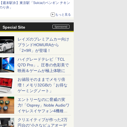
【週末駅弁】東京駅「Suicaのペンギン チキン
のり弁」
もっと見る
Special Site
レイズのプレミアムカー向け
ブランドHOMURAから
「2×9R」が登場！
ハイグレードテレビ「TCL
Q7D Pro」。圧巻の色彩美で
映画＆ゲームが極上体験に
お値段そのままでメモリ倍
増！メモリ32GBの「お得な
ゲーミングノート」
エントリーなのに脅威の実
力!「Osprey」Noble Audioワ
イヤレスイヤフォン4機種を
一気に聴く
クリエイティブが作った2万
円台の“小さなピュアオーデ