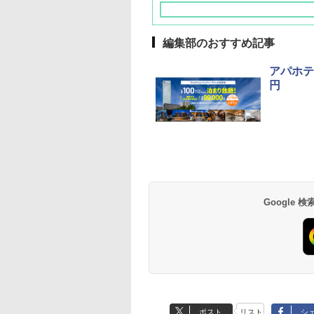
編集部のおすすめ記事
アパホテ
円
草津温泉 ホテル櫻
品川プリンスホテル
グランドニッコー東
海のサウナ＆スパ
東京ドームホテル
シェラトン・グラン
井
京ベイ 舞浜
オールインクルーシ
デ・トーキョーベ
7,037円～
7,980円～
ブ 島原温泉ホテル
イ・ホテル
14,300円～
6,800円～
南風楼
10,450円～
7,950円～
Google
ポスト
リスト
シ