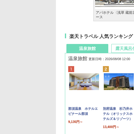
アパホテル〈浅草 蔵前
ース
楽天トラベル 人気ランキング
温泉旅館
露天風呂
温泉旅館
更新日時：2026/08/08 12:00
那須温泉 ホテルエ
別府温泉 杉乃井ホ
ピナール那須
テル（オリックスホ
テルズ＆リゾーツ）
9,135円～
13,400円～