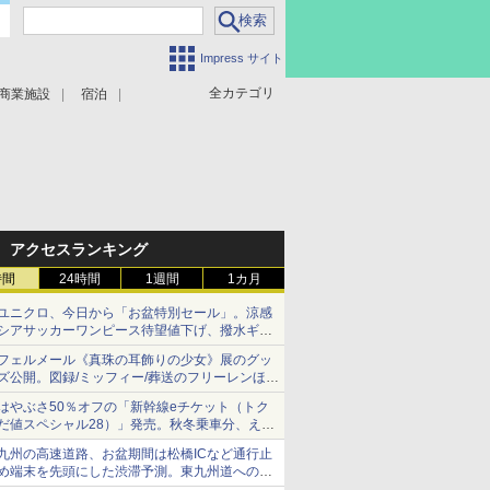
Impress サイト
全カテゴリ
商業施設
宿泊
アクセスランキング
時間
24時間
1週間
1カ月
ユニクロ、今日から「お盆特別セール」。涼感
シアサッカーワンピース待望値下げ、撥水ギア
ショーツは1990円に
フェルメール《真珠の耳飾りの少女》展のグッ
ズ公開。図録/ミッフィー/葬送のフリーレンほ
か、注目ブランドコラボが実現
はやぶさ50％オフの「新幹線eチケット（トク
だ値スペシャル28）」発売。秋冬乗車分、えき
ねっと限定
九州の高速道路、お盆期間は松橋ICなど通行止
め端末を先頭にした渋滞予測。東九州道への迂
回は料金調整を実施