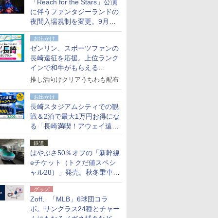
「Reach for the Stars」公演
た
に伴うファンタジーランドの
夜間入場規制を変更。9月か
ら18時50分～20時ごろに
お出かけ
ゼンリン、スポーツファンの
長崎遠征を応援。上位ランク
インで和牛がもらえる
「GO！GO！長崎スタンプラ
推し活向けクリアうちわも配布
リー」
お出かけ
長崎スタジアムシティでの観
戦＆2泊で最大1万円お得にな
る「長崎満喫！アウェイ遠征
応援キャンペーン」
鉄道
はやぶさ50％オフの「新幹線
eチケット（トクだ値スペシ
ャル28）」発売。秋冬乗車
分、えきねっと限定
グッズ
Zoff、「MLB」6球団コラ
ボ。サングラス24種とチャー