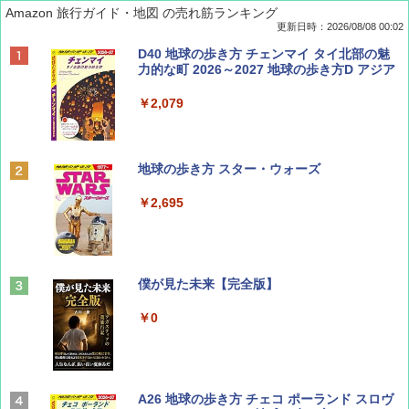
Amazon 旅行ガイド・地図 の売れ筋ランキング
更新日時：2026/08/08 00:02
BE-PAL(ビ-パル) 2026年 9 月号【特別付録:
D40 地球の歩き方 チェンマイ タイ北部の魅
SOTO ミニマル"旅"財布 ランダム2種】
力的な町 2026～2027 地球の歩き方D アジア
￥1,500
￥2,079
ディズニーファン ２０２６年 ９月号 [雑
地球の歩き方 スター・ウォーズ
誌] (ＤＩＳＮＥＹ ＦＡＮ)
￥2,695
￥713
山と溪谷 2026年8月号「南アルプス大全」
僕が見た未来【完全版】
￥1,540
￥0
Coyote No.89 特集 星野道夫 夢見る旅
A26 地球の歩き方 チェコ ポーランド スロヴ