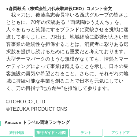
森岡毅氏（株式会社刀代表取締役CEO）コメント全文
我々刀は、後藤高志会長率いる西武グループの皆さま
とともに、70年の伝統ある「西武園ゆうえんち」を、
人々をもっと笑顔にするブランドに変貌させる挑戦に邁
進して参りました。刀社は、地域経済に影響が大きい集
客事業の継続性を担保することは、消費者に彩りある選
択肢を提供し続けるためにも重要だと考えております。
大型テーマパークのような規模がなくても、情熱とマー
ケティングによって事業は甦えることを示し、日本の集
客施設の勇気や希望となること。さらに、それぞれの地
域に持続可能な事業を創ることで日本を元気にしてい
く、刀の目指す”地方創生”を推進して参ります。
©TOHO CO., LTD.
©TEZUKA PRODUCTIONS
Amazon トラベル関連ランキング
旅行雑誌
旅行ガイド・地図
テント
アウトドア