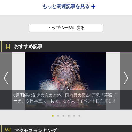
もっと関連記事を見る
トップページに戻る
おすすめ記事
8月開催の花火大会まとめ。国内最大級2.4万発「幕張ビ
ーチ」や日本三大「長岡」など大型イベント目白押し！
●
●
●
●
●
●
アクセスランキング