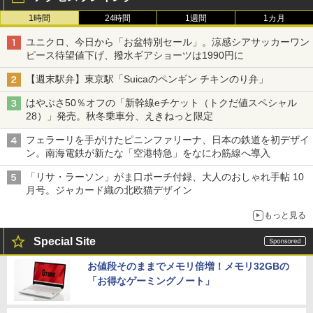
1時間
24時間
1週間
1カ月
ユニクロ、今日から「お盆特別セール」。涼感シアサッカーワン
ピース待望値下げ、撥水ギアショーツは1990円に
【週末駅弁】東京駅「Suicaのペンギン チキンのり弁」
はやぶさ50％オフの「新幹線eチケット（トクだ値スペシャル
28）」発売。秋冬乗車分、えきねっと限定
フェラーリを手がけたピニンファリーナ、日本の鉄道を初デザイ
ン。南海電鉄が新たな「空港特急」をなにわ筋線へ導入
「リサ・ラーソン」がま口ポーチ付録、大人のおしゃれ手帖 10
月号。ジャカード織の北欧猫デザイン
もっと見る
Special Site
お値段そのままでメモリ倍増！メモリ32GBの
「お得なゲーミングノート」