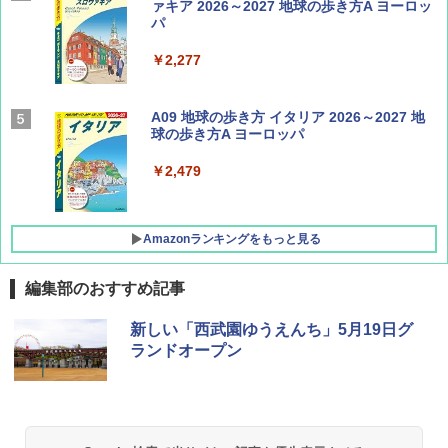
ァキア 2026～2027 地球の歩き方A ヨーロッ
パ
￥1,540
￥2,277
AIRLINE（エアライン）2026年9月号【特
A09 地球の歩き方 イタリア 2026～2027 地
集】ボーイング110周年を祝して！
球の歩き方A ヨーロッパ
￥1,760
￥2,479
Amazonランキングをもっと見る
編集部のおすすめ記事
[キャンパーズコレクション 山善] ポップアッ
GRANDOOR ステンレス保冷剤 2個セット 2
新しい「西武園ゆうえんち」5月19日グ
プテント 傘みたいに広げて畳める パッとサ
026リニューアル 急速冷凍 空間倍増 衛生的
ランドオープン
ッとサンシェード キューブ フルクローズ メ
コンパクト 保冷力長持ち
ッシュ 簡単設置 ワンタッチテント キャンプ
&ハイキング カーキ PATC-150(KH)
￥2,980
￥6,831