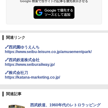
BUNDOK(バンドック)ソロ ドーム 1 EX BDK
Google 検索で当サイトの記事を優先表示させる
-08EX カーキ ソロキャンプ ポリエステル フ
PYKES PEAK (パイクスピーク) 着替えテン
レーム ドーム型 テント
ト プライバシー テント 【中が透けない】 1
人用 折りたたみ 防災グッズ 災害用トイレ ビ
￥14,800
ーチ ピクニック ポップアップテント 携帯 簡
易 トイレテント (ブラック)
熊撃退スプレー 熊よけスプレー 熊スプレー
￥4,980
【日本企業販売】超強力クマ対策スプレー 30
関連リンク
0ml（連続噴射30秒）110ml（連続噴射15
秒）射程5～10m 安全ロック搭載 携帯収納袋
🔗西武園ゆうえんち
ENDLESS BASE 《めざましテレビで紹介》
付き ヒグマ・イノシシ対策 自治体・教育機
テント ワンタッチ RENEW 幅200 2-3人用 43
関の購入実績 登山・キャンプ・アウトドア・
https://www.seibu-leisure.co.jp/amusementpark/
500002(88859)
防災用品 長期保存可能 緊急時用 日本国内発
送
🔗西武鉄道株式会社
https://www.seiburailway.jp/
￥5,999
￥3,680
🔗株式会社刀
https://katana-marketing.co.jp/
[キャンパーズコレクション 山善] 傘みたいに
広げるだけ パッとサッとテント ブラックコ
DEWEL パラソル 大型 ビーチ アウトドアパ
ーティング フルクローズ メッシュ 3-4人用
ラソル ガーデン サイトシート付 折りたたみ
簡単設置 ポップアップテント エクルベージ
防水 UVカット 4段階高さ調整 軽量 収納袋付
関連記事
ュ(BC仕様) PATC-150B(EB)
き
￥9,990
￥6,459
西武鉄道、1960年代のレトロラッピング