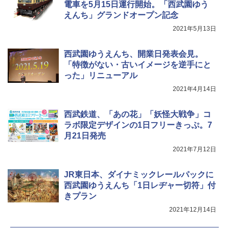
電車を5月15日運行開始。「西武園ゆう
えんち」グランドオープン記念
[キャンパーズコレクション 山善] 傘みたいに
着替えテント トイレテント 透けない【換気
広げるだけ パッとサッとテント キューブワ
通気窓付き】収納袋付き UVカット 防水 防災
2021年5月13日
イド ブラックコーティング フルクローズ メ
コンパクト iimono117 (ブルー)
ッシュ 4人用 簡単設置 ポップアップテント P
西武園ゆうえんち、開業日発表会見。
ATCW-150B エクルベージュ
￥3,080
「特徴がない・古いイメージを逆手にと
￥-
った」リニューアル
2021年4月14日
西武鉄道、「あの花」「妖怪大戦争」コ
ラボ限定デザインの1日フリーきっぷ。7
月21日発売
2021年7月12日
JR東日本、ダイナミックレールパックに
西武園ゆうえんち「1日レヂャー切符」付
きプラン
2021年12月14日