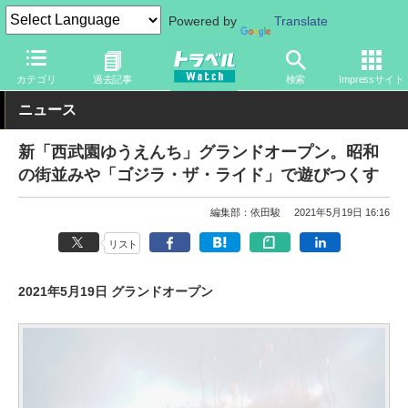
Powered by
Translate
トラベル Watch
地域
国内旅行
関東
カテゴリ
過去記事
検索
Impressサイト
ニュース
新「西武園ゆうえんち」グランドオープン。昭和
の街並みや「ゴジラ・ザ・ライド」で遊びつくす
編集部：依田駿
2021年5月19日 16:16
リスト
2021年5月19日 グランドオープン