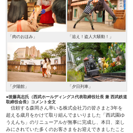
「肉のおほみ」
「追え！盗人大騒動！」
「夕陽館」
「夕日列車」
後藤高志氏（西武ホールディングス代表取締役社長 兼 西武鉄道
取締役会長）コメント全文
信頼する森岡さん率いる株式会社刀の皆さまと3年を
超える歳月をかけて取り組んでまいりました「西武園ゆ
うえんち」のリニューアルが無事に完成し、本日、楽し
みにされていた多くのお客さまをお迎えできましたこと