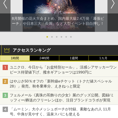
8月開催の花火大会まとめ。国内最大級2.4万発「幕張ビ
ーチ」や日本三大「長岡」など大型イベント目白押し！
●
●
●
●
●
●
アクセスランキング
1時間
24時間
1週間
1カ月
ユニクロ、今日から「お盆特別セール」。涼感シアサッカーワン
ピース待望値下げ、撥水ギアショーツは1990円に
はやぶさ50％オフの「新幹線eチケット（トクだ値スペシャル
28）」発売。秋冬乗車分、えきねっと限定
フェルメール《真珠の耳飾りの少女》展のグッズ公開。図録/ミ
ッフィー/葬送のフリーレンほか、注目ブランドコラボが実現
「ムーミン」大小メッシュポーチが付録、素敵なあの人 11月
号。中身が見やすく、温泉スパにも使える