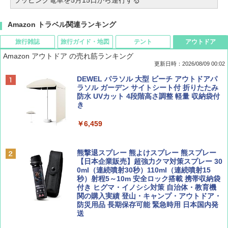
ラッピング電車を5月15日から運行する
Amazon トラベル関連ランキング
旅行雑誌
旅行ガイド・地図
テント
アウトドア
Amazon アウトドア の売れ筋ランキング
更新日時：2026/08/09 00:02
BE-PAL(ビ-パル) 2026年 9 月号【特別付録:
D40 地球の歩き方 チェンマイ タイ北部の魅
[キャンパーズコレクション 山善] ポップアッ
DEWEL パラソル 大型 ビーチ アウトドアパ
SOTO ミニマル"旅"財布 ランダム2種】
力的な町 2026～2027 地球の歩き方D アジア
プテント 傘みたいに広げて畳める パッとサ
ラソル ガーデン サイトシート付 折りたたみ
ッとサンシェード キューブ フルクローズ メ
防水 UVカット 4段階高さ調整 軽量 収納袋付
ッシュ 簡単設置 ワンタッチテント キャンプ
き
￥1,500
￥2,079
&ハイキング カーキ PATC-150(KH)
￥6,459
￥6,830
ディズニーファン ２０２６年 ９月号 [雑
地球の歩き方 スター・ウォーズ
誌] (ＤＩＳＮＥＹ ＦＡＮ)
熊撃退スプレー 熊よけスプレー 熊スプレー
PYKES PEAK (パイクスピーク) 着替えテン
【日本企業販売】超強力クマ対策スプレー 30
￥2,695
ト プライバシー テント 【中が透けない】 1
0ml（連続噴射30秒）110ml（連続噴射15
￥713
人用 折りたたみ 防災グッズ 災害用トイレ ビ
秒）射程5～10m 安全ロック搭載 携帯収納袋
ーチ ピクニック ポップアップテント 携帯 簡
付き ヒグマ・イノシシ対策 自治体・教育機
易 トイレテント (ブラック)
関の購入実績 登山・キャンプ・アウトドア・
防災用品 長期保存可能 緊急時用 日本国内発
山と溪谷 2026年8月号「南アルプス大全」
A09 地球の歩き方 イタリア 2026～2027 地
送
￥4,980
球の歩き方A ヨーロッパ
￥1,540