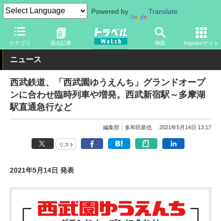
Powered by
Translate
トラベル Watch
地域
国内旅行
関東
カテゴリ
過去記事
検索
Impressサイト
ニュース
西武鉄道、「西武園ゆうえんち」グランドオープ
ンに合わせ臨時列車や増発。西武新宿駅～多摩湖
駅直通急行など
編集部：多和田新也
2021年5月14日 13:17
リスト
2021年5月14日 発表