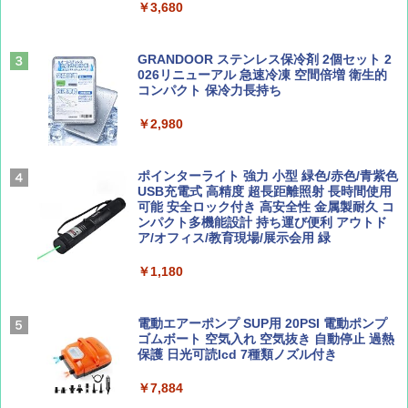
￥3,680
￥2,479
ENDLESS BASE 《めざましテレビで紹介》
テント ワンタッチ RENEW 幅200 2-3人用 43
500002(89232)
GRANDOOR ステンレス保冷剤 2個セット 2
026リニューアル 急速冷凍 空間倍増 衛生的
Coyote No.89 特集 星野道夫 夢見る旅
A26 地球の歩き方 チェコ ポーランド スロヴ
コンパクト 保冷力長持ち
ァキア 2026～2027 地球の歩き方A ヨーロッ
￥5,999
パ
￥1,540
￥2,980
￥2,277
[キャンパーズコレクション 山善] 傘みたいに
広げるだけ パッとサッとテント ブラックコ
ーティング フルクローズ メッシュ 3-4人用
ポインターライト 強力 小型 緑色/赤色/青紫色
簡単設置 ポップアップテント エクルベージ
USB充電式 高精度 超長距離照射 長時間使用
AIRLINE（エアライン）2026年9月号【特
新しい日本地理 地図・統計・移動から読み
ュ(BC仕様) PATC-150B(EB)
可能 安全ロック付き 高安全性 金属製耐久 コ
集】ボーイング110周年を祝して！
解く (講談社現代新書)
ンパクト多機能設計 持ち運び便利 アウトド
ア/オフィス/教育現場/展示会用 緑
￥9,990
￥1,760
￥1,540
￥1,180
[キャンパーズコレクション 山善] 傘みたいに
広げるだけ パッとサッとテント キューブワ
イド ブラックコーティング フルクローズ メ
電動エアーポンプ SUP用 20PSI 電動ポンプ
ッシュ 4人用 簡単設置 ポップアップテント P
ゴムボート 空気入れ 空気抜き 自動停止 過熱
ATCW-150B エクルベージュ
保護 日光可読lcd 7種類ノズル付き
￥-
￥7,884