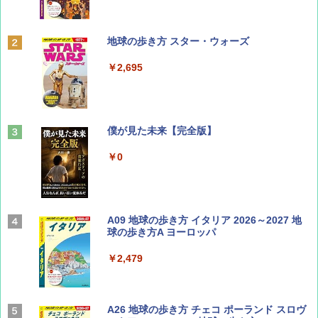
ディズニーファン ２０２６年 ９月号 [雑
地球の歩き方 スター・ウォーズ
誌] (ＤＩＳＮＥＹ ＦＡＮ)
￥2,695
￥713
山と溪谷 2026年8月号「南アルプス大全」
僕が見た未来【完全版】
￥1,540
￥0
Coyote No.89 特集 星野道夫 夢見る旅
A09 地球の歩き方 イタリア 2026～2027 地
球の歩き方A ヨーロッパ
￥1,540
￥2,479
AIRLINE（エアライン）2026年9月号【特
A26 地球の歩き方 チェコ ポーランド スロヴ