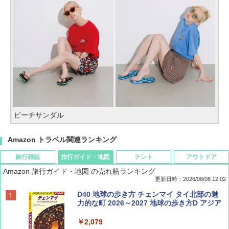
ビーチサンダル
Amazon トラベル関連ランキング
旅行雑誌
旅行ガイド・地図
テント
アウトドア
Amazon 旅行ガイド・地図 の売れ筋ランキング
更新日時：2026/08/08 12:02
BE-PAL(ビ-パル) 2026年 9 月号【特別付録:
D40 地球の歩き方 チェンマイ タイ北部の魅
SOTO ミニマル"旅"財布 ランダム2種】
力的な町 2026～2027 地球の歩き方D アジア
￥1,500
￥2,079