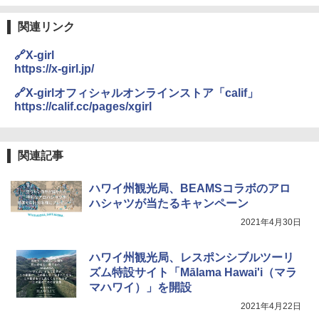
DEWEL パラソル 大型 ビーチ アウトドアパ
￥4,980
ラソル ガーデン サイトシート付 折りたたみ
防水 UVカット 4段階高さ調整 軽量 収納袋付
関連リンク
き
ENDLESS BASE 《めざましテレビで紹介》
🔗X-girl
テント ワンタッチ RENEW 幅200 2-3人用 43
￥6,459
https://x-girl.jp/
500002(88859)
🔗X-girlオフィシャルオンラインストア「calif」
￥5,999
ポインターライト 強力 小型 緑色/赤色/青紫色
https://calif.cc/pages/xgirl
USB充電式 高精度 超長距離照射 長時間使用
可能 安全ロック付き 高安全性 金属製耐久 コ
[キャンパーズコレクション 山善] 傘みたいに
ンパクト多機能設計 持ち運び便利 アウトド
広げるだけ パッとサッとテント ブラックコ
ア/オフィス/教育現場/展示会用 緑
関連記事
ーティング フルクローズ メッシュ 3-4人用
簡単設置 ポップアップテント エクルベージ
￥1,180
ハワイ州観光局、BEAMSコラボのアロ
ュ(BC仕様) PATC-150B(EB)
ハシャツが当たるキャンペーン
￥9,990
熊撃退スプレー 熊よけスプレー 熊スプレー
2021年4月30日
【日本企業販売】超強力クマ対策スプレー 30
0ml（連続噴射30秒）110ml（連続噴射15
[キャンパーズコレクション 山善] 傘みたいに
秒）射程5～10m 安全ロック搭載 携帯収納袋
ハワイ州観光局、レスポンシブルツーリ
広げるだけ パッとサッとテント キューブワ
付き ヒグマ・イノシシ対策 自治体・教育機
ズム特設サイト「Mālama Hawai'i（マラ
イド ブラックコーティング フルクローズ メ
関の購入実績 登山・キャンプ・アウトドア・
マハワイ）」を開設
ッシュ 4人用 簡単設置 ポップアップテント P
防災用品 長期保存可能 緊急時用 日本国内発
ATCW-150B エクルベージュ
送
2021年4月22日