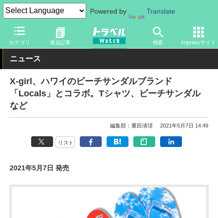
Powered by
Translate
トラベル Watch
旅のアイテム
旅行グッズ
その他
カテゴリ
過去記事
検索
Impressサイト
ニュース
X-girl、ハワイのビーチサンダルブランド
「Locals」とコラボ。Tシャツ、ビーチサンダル
など
編集部：重田渚瑳
2021年5月7日 14:49
リスト
2021年5月7日 発売