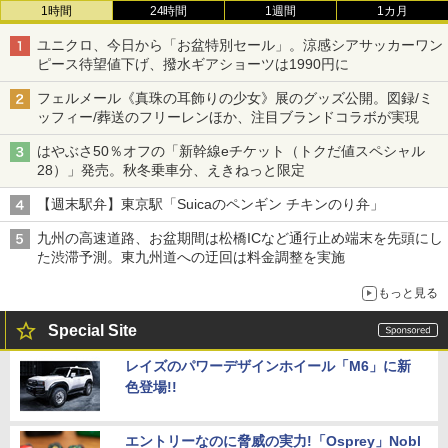
1時間
24時間
1週間
1カ月
ユニクロ、今日から「お盆特別セール」。涼感シアサッカーワン
ピース待望値下げ、撥水ギアショーツは1990円に
フェルメール《真珠の耳飾りの少女》展のグッズ公開。図録/ミ
ッフィー/葬送のフリーレンほか、注目ブランドコラボが実現
はやぶさ50％オフの「新幹線eチケット（トクだ値スペシャル
28）」発売。秋冬乗車分、えきねっと限定
【週末駅弁】東京駅「Suicaのペンギン チキンのり弁」
九州の高速道路、お盆期間は松橋ICなど通行止め端末を先頭にし
た渋滞予測。東九州道への迂回は料金調整を実施
もっと見る
Special Site
レイズのパワーデザインホイール「M6」に新
色登場!!
エントリーなのに脅威の実力!「Osprey」Nobl