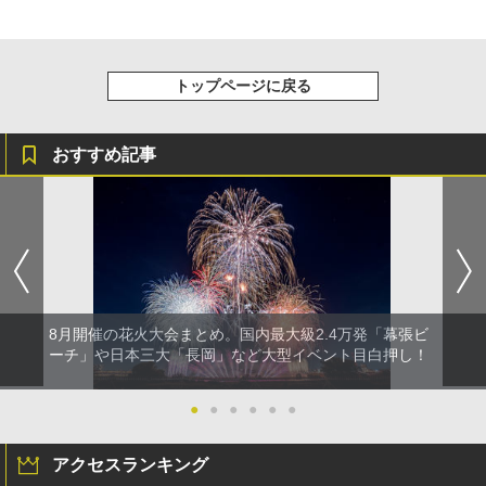
￥-
￥3,680
トップページに戻る
おすすめ記事
8月開催の花火大会まとめ。国内最大級2.4万発「幕張ビ
ーチ」や日本三大「長岡」など大型イベント目白押し！
●
●
●
●
●
●
アクセスランキング