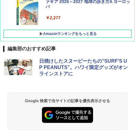
集】ボーイング110周年を祝して！
ァキア 2026～2027 地球の歩き方A ヨーロッ
パ
￥1,760
￥2,277
Amazonランキングをもっと見る
編集部のおすすめ記事
[キャンパーズコレクション 山善] ポップアッ
GRANDOOR ステンレス保冷剤 2個セット 2
日焼けしたスヌーピーたちの“SURF'S U
プテント 傘みたいに広げて畳める パッとサ
026リニューアル 急速冷凍 空間倍増 衛生的
P PEANUTS”。ハワイ限定グッズがオン
ッとサンシェード キューブ フルクローズ メ
コンパクト 保冷力長持ち
ラインストアに
ッシュ 簡単設置 ワンタッチテント キャンプ
&ハイキング カーキ PATC-150(KH)
￥2,980
￥6,830
BUNDOK(バンドック)ソロ ドーム 1 EX BDK
Google 検索で当サイトの記事を優先表示させる
-08EX カーキ ソロキャンプ ポリエステル フ
PYKES PEAK (パイクスピーク) 着替えテン
レーム ドーム型 テント
ト プライバシー テント 【中が透けない】 1
人用 折りたたみ 防災グッズ 災害用トイレ ビ
￥14,800
ーチ ピクニック ポップアップテント 携帯 簡
易 トイレテント (ブラック)