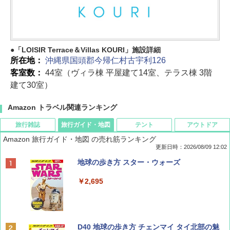
「LOISIR Terrace＆Villas KOURI」施設詳細
所在地：
沖縄県国頭郡今帰仁村古宇利126
客室数：
44室（ヴィラ棟 平屋建て14室、テラス棟 3階
建て30室）
Amazon トラベル関連ランキング
旅行雑誌
旅行ガイド・地図
テント
アウトドア
Amazon 旅行ガイド・地図 の売れ筋ランキング
更新日時：2026/08/09 12:02
BE-PAL(ビ-パル) 2026年 9 月号【特別付録:
地球の歩き方 スター・ウォーズ
SOTO ミニマル"旅"財布 ランダム2種】
￥2,695
￥1,500
ディズニーファン ２０２６年 ９月号 [雑
D40 地球の歩き方 チェンマイ タイ北部の魅