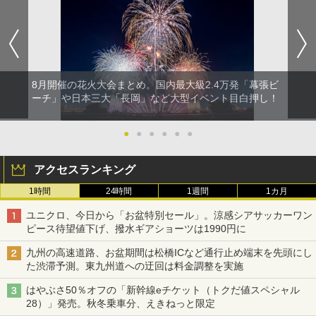
8月開催の花火大会まとめ。国内最大級2.4万発「幕張ビ
ーチ」や日本三大「長岡」など大型イベント目白押し！
●
●
●
●
●
●
アクセスランキング
1時間
24時間
1週間
1カ月
ユニクロ、今日から「お盆特別セール」。涼感シアサッカーワン
ピース待望値下げ、撥水ギアショーツは1990円に
九州の高速道路、お盆期間は松橋ICなど通行止め端末を先頭にし
た渋滞予測。東九州道への迂回は料金調整を実施
はやぶさ50％オフの「新幹線eチケット（トクだ値スペシャル
28）」発売。秋冬乗車分、えきねっと限定