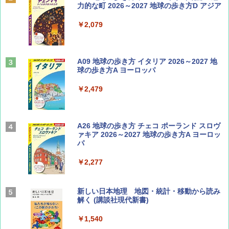
誌] (ＤＩＳＮＥＹ ＦＡＮ)
力的な町 2026～2027 地球の歩き方D アジア
￥713
￥2,079
山と溪谷 2026年8月号「南アルプス大全」
A09 地球の歩き方 イタリア 2026～2027 地
球の歩き方A ヨーロッパ
￥1,540
￥2,479
Coyote No.89 特集 星野道夫 夢見る旅
A26 地球の歩き方 チェコ ポーランド スロヴ
ァキア 2026～2027 地球の歩き方A ヨーロッ
パ
￥1,540
￥2,277
AIRLINE（エアライン）2026年9月号【特
新しい日本地理 地図・統計・移動から読み
集】ボーイング110周年を祝して！
解く (講談社現代新書)
￥1,760
￥1,540