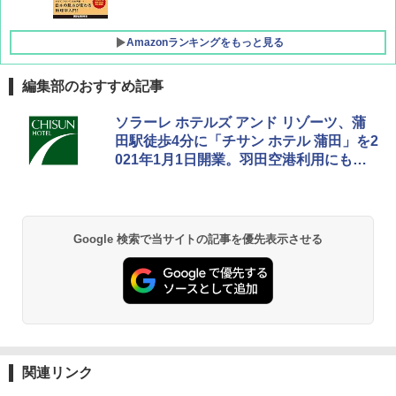
Amazonランキングをもっと見る
編集部のおすすめ記事
[キャンパーズコレクション 山善] ポップアッ
GRANDOOR ステンレス保冷剤 2個セット 2
ソラーレ ホテルズ アンド リゾーツ、蒲
プテント 傘みたいに広げて畳める パッとサ
026リニューアル 急速冷凍 空間倍増 衛生的
田駅徒歩4分に「チサン ホテル 蒲田」を2
ッとサンシェード キューブ フルクローズ メ
コンパクト 保冷力長持ち
021年1月1日開業。羽田空港利用にも便
ッシュ 簡単設置 ワンタッチテント キャンプ
&ハイキング カーキ PATC-150(KH)
利な立地
￥2,980
￥6,830
DEWEL パラソル 大型 ビーチ アウトドアパ
Google 検索で当サイトの記事を優先表示させる
ラソル ガーデン サイトシート付 折りたたみ
PYKES PEAK (パイクスピーク) 着替えテン
防水 UVカット 4段階高さ調整 軽量 収納袋付
ト プライバシー テント 【中が透けない】 1
き
人用 折りたたみ 防災グッズ 災害用トイレ ビ
ーチ ピクニック ポップアップテント 携帯 簡
￥6,459
易 トイレテント (ブラック)
￥4,980
熊撃退スプレー 熊よけスプレー 熊スプレー
【日本企業販売】超強力クマ対策スプレー 30
関連リンク
0ml（連続噴射30秒）110ml（連続噴射15