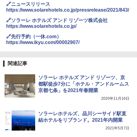
ENDLESS BASE 《めざましテレビで紹介》
秒）射程5～10m 安全ロック搭載 携帯収納袋
🔗ニュースリリース
テント ワンタッチ RENEW 幅200 2-3人用 43
付き ヒグマ・イノシシ対策 自治体・教育機
https://www.solarehotels.co.jp/pressrelease/2021/843/
500002(89232)
関の購入実績 登山・キャンプ・アウトドア・
防災用品 長期保存可能 緊急時用 日本国内発
🔗ソラーレ ホテルズ アンド リゾーツ株式会社
送
￥5,999
https://www.solarehotels.co.jp/
￥3,680
🔗先行予約（一休.com）
[キャンパーズコレクション 山善] 傘みたいに
https://www.ikyu.com/00002907/
広げるだけ パッとサッとテント ブラックコ
ーティング フルクローズ メッシュ 3-4人用
ポインターライト 強力 小型 緑色/赤色/青紫色
簡単設置 ポップアップテント エクルベージ
USB充電式 高精度 超長距離照射 長時間使用
ュ(BC仕様) PATC-150B(EB)
可能 安全ロック付き 高安全性 金属製耐久 コ
関連記事
ンパクト多機能設計 持ち運び便利 アウトド
ア/オフィス/教育現場/展示会用 緑
￥9,990
ソラーレ ホテルズ アンド リゾーツ、京
￥1,180
都駅徒歩7分に「ホテル・アンドルームス
京都七条」を2021年春開業
[キャンパーズコレクション 山善] 傘みたいに
広げるだけ パッとサッとテント キューブワ
2020年11月16日
イド ブラックコーティング フルクローズ メ
HYREKK 八角形タープ 防水タープ 3×4.5m
ッシュ 4人用 簡単設置 ポップアップテント P
ブラックラバーコーティング UPF50+ UVカ
ATCW-150B エクルベージュ
ット 5000mm耐水圧 210D生地 遮光
ソラーレホテルズ、品川シーサイド駅直
結ホテルをリブランド。2021年内開業
￥-
￥6,579
2021年5月7日