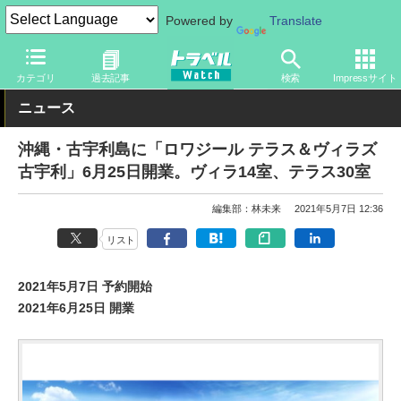
Powered by
Translate
トラベル Watch
旅の情報
ホテル・旅館
カテゴリ
過去記事
検索
Impressサイト
ニュース
沖縄・古宇利島に「ロワジール テラス＆ヴィラズ
古宇利」6月25日開業。ヴィラ14室、テラス30室
編集部：林未来
2021年5月7日 12:36
リスト
2021年5月7日 予約開始
2021年6月25日 開業