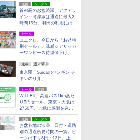
道路
シーズン
首都高のお盆渋滞、アクアラ
イン～湾岸線は通過に最大2
時間15分。羽田の利用には
「空港西出口」の利用検討を
セール
ユニクロ、今日から「お盆特
別セール」。涼感シアサッカ
ーワンピース待望値下げ、撥
水ギアショーツは1990円に
週末駅弁
連載
東京駅「Suicaのペンギン チ
キンのり弁」
セール
道路
WILLER、高速バス1kmあた
り5円セール。東京～大阪は
2750円、ご縁に感謝を込め
た20周年記念キャンペーン
道路
シーズン
お盆各地の渋滞、日付・道路
別の通過所要時間の一覧。ピ
ークは下り8日・13日、上り