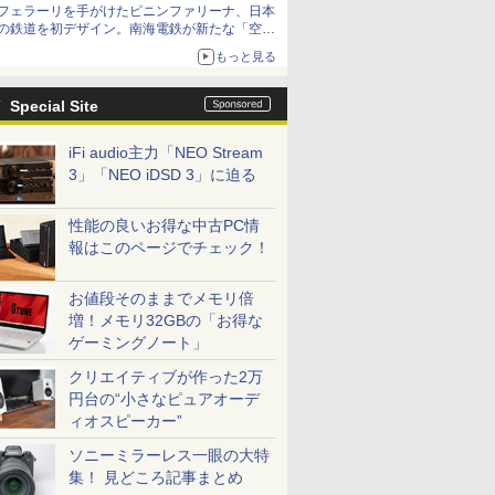
フェラーリを手がけたピニンファリーナ、日本
の鉄道を初デザイン。南海電鉄が新たな「空港
特急」をなにわ筋線へ導入
もっと見る
Special Site
iFi audio主力「NEO Stream
3」「NEO iDSD 3」に迫る
性能の良いお得な中古PC情
報はこのページでチェック！
お値段そのままでメモリ倍
増！メモリ32GBの「お得な
ゲーミングノート」
クリエイティブが作った2万
円台の“小さなピュアオーデ
ィオスピーカー”
ソニーミラーレス一眼の大特
集！ 見どころ記事まとめ