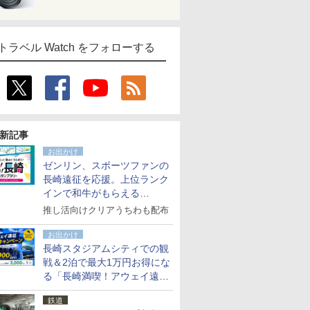
トラベル Watch をフォローする
新記事
お出かけ
ゼンリン、スポーツファンの
長崎遠征を応援。上位ランク
インで和牛がもらえる
「GO！GO！長崎スタンプラ
推し活向けクリアうちわも配布
リー」
お出かけ
長崎スタジアムシティでの観
戦＆2泊で最大1万円お得にな
る「長崎満喫！アウェイ遠征
応援キャンペーン」
鉄道