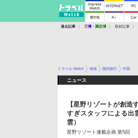
過去記事
万
博
・
園芸博
取材記事
トラベル Watch
地域
国内旅行
中国
ニュース
【星野リゾートが創造
すぎスタッフによる出雲
雲）
星野リゾート連載企画 第5回