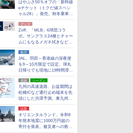
はやぶさ50％オフの「新幹線
eチケット（トクだ値スペシ
ャル28）」発売。秋冬乗車
分、えきねっと限定
グッズ
Zoff、「MLB」6球団コラ
ボ。サングラス24種とチャー
ムにもなるメガネ拭きなど雑
貨24種
航空
JAL、羽田～香港線の深夜便
を9～10月限定で設定。弾丸
日帰りでも現地に19時間滞在
できる
道路
シーズン
九州の高速道路、お盆期間は
松橋ICなど通行止め端末を先
頭にした渋滞予測。東九州道
への迂回は料金調整を実施
話題
オリエンタルランド、令和8
年熊本地震に1000万円超の
寄付を発表。被災者への救援
活動・復旧支援