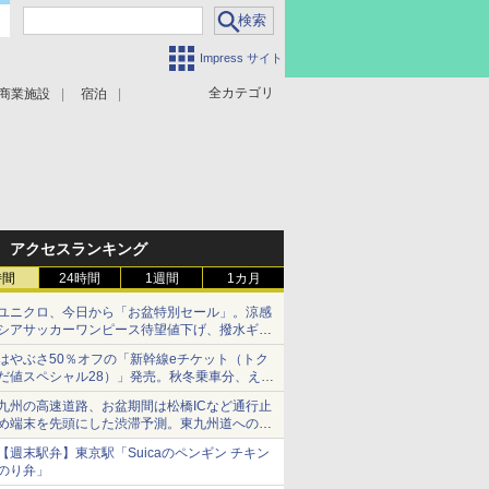
Impress サイト
全カテゴリ
商業施設
宿泊
アクセスランキング
時間
24時間
1週間
1カ月
ユニクロ、今日から「お盆特別セール」。涼感
シアサッカーワンピース待望値下げ、撥水ギア
ショーツは1990円に
はやぶさ50％オフの「新幹線eチケット（トク
だ値スペシャル28）」発売。秋冬乗車分、えき
ねっと限定
九州の高速道路、お盆期間は松橋ICなど通行止
め端末を先頭にした渋滞予測。東九州道への迂
回は料金調整を実施
【週末駅弁】東京駅「Suicaのペンギン チキン
のり弁」