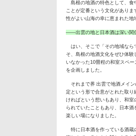
島根の地酒の特色として、食中
ことが定番という文化がありま
性がよい山海の幸に恵まれた地
――
出雲の地と日本酒は深い関
はい、そこで「その地域ならで
そ、島根の地酒文化をぜひ体験し
いなかった10畳程の和室スペー
を企画しました。
それまで界 出雲で地酒メイン
定という形で合意がとれた取り
ければという想いもあり、和室
られていたこともあり、日本酒
楽しい場になりました。
特に日本酒を作っている酒蔵の