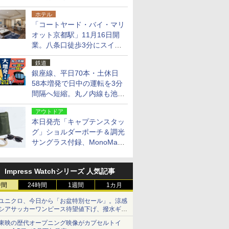
14日・15日
ホテル
「コートヤード・バイ・マリ
オット京都駅」11月16日開
業。八条口徒歩3分にスイー
ト含む全270室、ダイニング
鉄道
も併設
銀座線、平日70本・土休日
58本増発で日中の運転を3分
間隔へ短縮。丸ノ内線も池袋
～中野坂上を4分間隔に
アウトドア
本日発売「キャプテンスタッ
グ」ショルダーポーチ＆調光
サングラス付録、MonoMax
9月号増刊
Impress Watchシリーズ 人気記事
時間
24時間
1週間
1カ月
ユニクロ、今日から「お盆特別セール」。涼感
シアサッカーワンピース待望値下げ、撥水ギア
ショーツは1990円に
東映の歴代オープニング映像がカプセルトイ