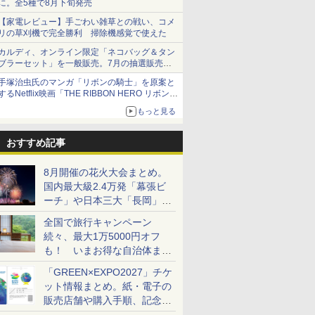
に。全5種で8月下旬発売
【家電レビュー】手ごわい雑草との戦い、コメ
リの草刈機で完全勝利 掃除機感覚で使えた
カルディ、オンライン限定「ネコバッグ＆タン
ブラーセット」を一般販売。7月の抽選販売の
当選無効分
手塚治虫氏のマンガ「リボンの騎士」を原案と
するNetflix映画「THE RIBBON HERO リボンヒ
ーロー」本日配信開始
もっと見る
おすすめ記事
8月開催の花火大会まとめ。
国内最大級2.4万発「幕張ビ
ーチ」や日本三大「長岡」な
ど大型イベント目白押し！
全国で旅行キャンペーン
続々、最大1万5000円オフ
も！ いまお得な自治体まと
め
「GREEN×EXPO2027」チケ
ット情報まとめ。紙・電子の
販売店舗や購入手順、記念チ
ケットも解説