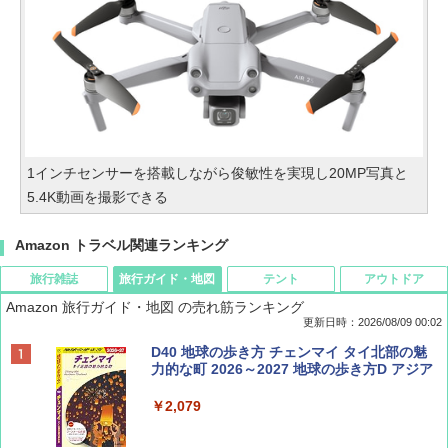
1インチセンサーを搭載しながら俊敏性を実現し20MP写真と
5.4K動画を撮影できる
Amazon トラベル関連ランキング
旅行雑誌
旅行ガイド・地図
テント
アウトドア
Amazon 旅行ガイド・地図 の売れ筋ランキング
更新日時：2026/08/09 00:02
BE-PAL(ビ-パル) 2026年 9 月号【特別付録:
D40 地球の歩き方 チェンマイ タイ北部の魅
SOTO ミニマル"旅"財布 ランダム2種】
力的な町 2026～2027 地球の歩き方D アジア
￥1,500
￥2,079