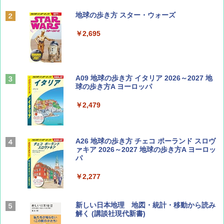
ディズニーファン ２０２６年 ９月号 [雑
地球の歩き方 スター・ウォーズ
誌] (ＤＩＳＮＥＹ ＦＡＮ)
￥2,695
￥713
山と溪谷 2026年8月号「南アルプス大全」
A09 地球の歩き方 イタリア 2026～2027 地
球の歩き方A ヨーロッパ
￥1,540
￥2,479
Coyote No.89 特集 星野道夫 夢見る旅
A26 地球の歩き方 チェコ ポーランド スロヴ
ァキア 2026～2027 地球の歩き方A ヨーロッ
パ
￥1,540
￥2,277
AIRLINE（エアライン）2026年9月号【特
新しい日本地理 地図・統計・移動から読み
集】ボーイング110周年を祝して！
解く (講談社現代新書)