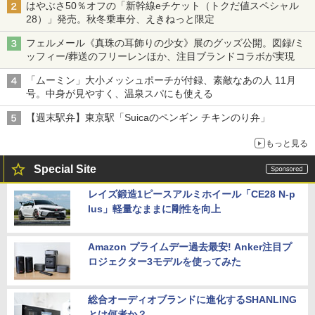
はやぶさ50％オフの「新幹線eチケット（トクだ値スペシャル
28）」発売。秋冬乗車分、えきねっと限定
フェルメール《真珠の耳飾りの少女》展のグッズ公開。図録/ミ
ッフィー/葬送のフリーレンほか、注目ブランドコラボが実現
「ムーミン」大小メッシュポーチが付録、素敵なあの人 11月
号。中身が見やすく、温泉スパにも使える
【週末駅弁】東京駅「Suicaのペンギン チキンのり弁」
もっと見る
Special Site
レイズ鍛造1ピースアルミホイール「CE28 N-p
lus」軽量なままに剛性を向上
Amazon プライムデー過去最安! Anker注目プ
ロジェクター3モデルを使ってみた
総合オーディオブランドに進化するSHANLING
とは何者か？