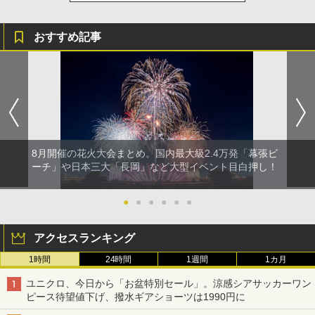
おすすめ記事
8月開催の花火大会まとめ。国内最大級2.4万発「幕張ビ
ーチ」や日本三大「長岡」など大型イベント目白押し！
●
●
●
●
●
●
アクセスランキング
1時間
24時間
1週間
1カ月
ユニクロ、今日から「お盆特別セール」。涼感シアサッカーワン
ピース待望値下げ、撥水ギアショーツは1990円に