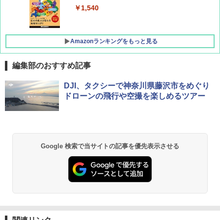
￥1,760
￥1,540
Amazonランキングをもっと見る
編集部のおすすめ記事
[キャンパーズコレクション 山善] ポップアッ
DEWEL パラソル 大型 ビーチ アウトドアパ
DJI、タクシーで神奈川県藤沢市をめぐり
プテント 傘みたいに広げて畳める パッとサ
ラソル ガーデン サイトシート付 折りたたみ
ドローンの飛行や空撮を楽しめるツアー
ッとサンシェード キューブ フルクローズ メ
防水 UVカット 4段階高さ調整 軽量 収納袋付
ッシュ 簡単設置 ワンタッチテント キャンプ
き
&ハイキング カーキ PATC-150(KH)
￥6,459
￥6,830
Google 検索で当サイトの記事を優先表示させる
熊撃退スプレー 熊よけスプレー 熊スプレー
PYKES PEAK (パイクスピーク) 着替えテン
【日本企業販売】超強力クマ対策スプレー 30
ト プライバシー テント 【中が透けない】 1
0ml（連続噴射30秒）110ml（連続噴射15
人用 折りたたみ 防災グッズ 災害用トイレ ビ
秒）射程5～10m 安全ロック搭載 携帯収納袋
ーチ ピクニック ポップアップテント 携帯 簡
付き ヒグマ・イノシシ対策 自治体・教育機
易 トイレテント (ブラック)
関の購入実績 登山・キャンプ・アウトドア・
防災用品 長期保存可能 緊急時用 日本国内発
送
￥4,980