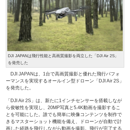
DJI JAPANは飛行性能と高画質撮影を両立した「DJI Air 2S」
を発売した
DJI JAPANは、1台で高画質撮影と優れた飛行パフォ
ーマンスを実現するオールイン型ドローン「DJI Air 2S」
を発売した。
「DJI Air 2S」は、新たに1インチセンサーを搭載しなが
ら俊敏性を実現し、20MP写真と5.4K動画を撮影するこ
とを可能にした。誰でも簡単に映像コンテンツを制作で
きるマスターショット機能を備え、ドローンが自動で計
画した経路を飛行しながら動画を撮影。飛行が完了する