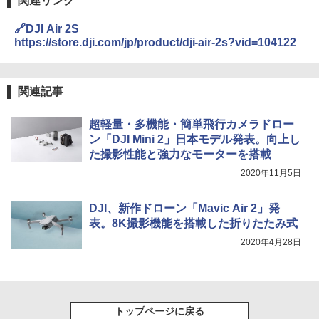
関連リンク
￥3,680
🔗DJI Air 2S
ENDLESS BASE 《めざましテレビで紹介》
テント ワンタッチ RENEW 幅200 2-3人用 43
https://store.dji.com/jp/product/dji-air-2s?vid=104122
500002(89232)
GRANDOOR ステンレス保冷剤 2個セット 2
026リニューアル 急速冷凍 空間倍増 衛生的
コンパクト 保冷力長持ち
￥5,999
関連記事
￥2,980
[キャンパーズコレクション 山善] 傘みたいに
超軽量・多機能・簡単飛行カメラドロー
広げるだけ パッとサッとテント ブラックコ
ン「DJI Mini 2」日本モデル発表。向上し
ーティング フルクローズ メッシュ 3-4人用
ポインターライト 強力 小型 緑色/赤色/青紫色
た撮影性能と強力なモーターを搭載
簡単設置 ポップアップテント エクルベージ
USB充電式 高精度 超長距離照射 長時間使用
ュ(BC仕様) PATC-150B(EB)
可能 安全ロック付き 高安全性 金属製耐久 コ
2020年11月5日
ンパクト多機能設計 持ち運び便利 アウトド
ア/オフィス/教育現場/展示会用 緑
￥9,990
DJI、新作ドローン「Mavic Air 2」発
￥1,180
表。8K撮影機能を搭載した折りたたみ式
[キャンパーズコレクション 山善] 傘みたいに
2020年4月28日
広げるだけ パッとサッとテント キューブワ
イド ブラックコーティング フルクローズ メ
電動エアーポンプ SUP用 20PSI 電動ポンプ
ッシュ 4人用 簡単設置 ポップアップテント P
ゴムボート 空気入れ 空気抜き 自動停止 過熱
ATCW-150B エクルベージュ
保護 日光可読lcd 7種類ノズル付き
￥-
￥7,884
トップページに戻る