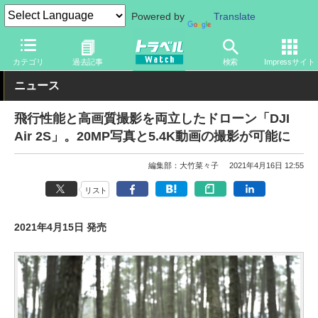
Powered by
Translate
トラベル Watch
旅のアイテム
デジカメ
ドローン
カテゴリ
過去記事
検索
Impressサイト
ニュース
飛行性能と高画質撮影を両立したドローン「DJI
Air 2S」。20MP写真と5.4K動画の撮影が可能に
編集部：大竹菜々子
2021年4月16日 12:55
リスト
2021年4月15日 発売