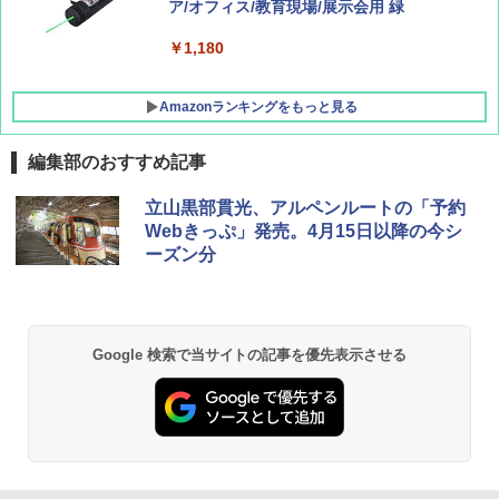
0B エクルベージュ
ア/オフィス/教育現場/展示会用 緑
￥10,990
￥1,180
Amazonランキングをもっと見る
編集部のおすすめ記事
立山黒部貫光、アルペンルートの「予約
Webきっぷ」発売。4月15日以降の今シ
ーズン分
Google 検索で当サイトの記事を優先表示させる