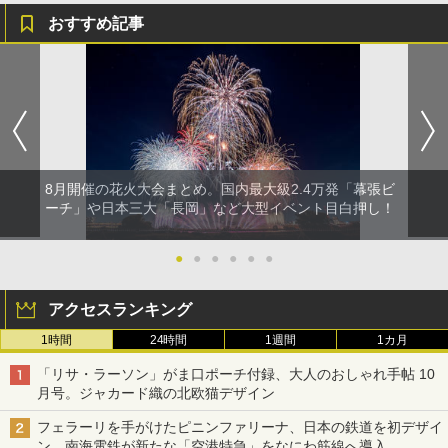
おすすめ記事
8月開催の花火大会まとめ。国内最大級2.4万発「幕張ビ
ーチ」や日本三大「長岡」など大型イベント目白押し！
●
●
●
●
●
●
アクセスランキング
1時間
24時間
1週間
1カ月
「リサ・ラーソン」がま口ポーチ付録、大人のおしゃれ手帖 10
月号。ジャカード織の北欧猫デザイン
フェラーリを手がけたピニンファリーナ、日本の鉄道を初デザイ
ン。南海電鉄が新たな「空港特急」をなにわ筋線へ導入