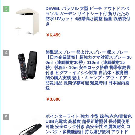
易 トイレテント (ブラック)
山と溪谷 2026年8月号「南アルプス大全」
地球の歩き方 スター・ウォーズ
DEWEL パラソル 大型 ビーチ アウトドアパ
￥4,980
ラソル ガーデン サイトシート付 折りたたみ
￥1,540
￥2,695
防水 UVカット 4段階高さ調整 軽量 収納袋付
き
ENDLESS BASE 《めざましテレビで紹介》
テント ワンタッチ RENEW 幅200 2-3人用 43
￥6,459
500002(88859)
Coyote No.89 特集 星野道夫 夢見る旅
A26 地球の歩き方 チェコ ポーランド スロヴ
ァキア 2026～2027 地球の歩き方A ヨーロッ
￥5,999
熊撃退スプレー 熊よけスプレー 熊スプレー
パ
￥1,540
【日本企業販売】超強力クマ対策スプレー 30
0ml（連続噴射30秒）110ml（連続噴射15
￥2,277
[キャンパーズコレクション 山善] 傘みたいに
秒）射程5～10m 安全ロック搭載 携帯収納袋
広げるだけ パッとサッとテント ブラックコ
付き ヒグマ・イノシシ対策 自治体・教育機
ーティング フルクローズ メッシュ 3-4人用
関の購入実績 登山・キャンプ・アウトドア・
簡単設置 ポップアップテント エクルベージ
防災用品 長期保存可能 緊急時用 日本国内発
AIRLINE（エアライン）2026年9月号【特
新しい日本地理 地図・統計・移動から読み
ュ(BC仕様) PATC-150B(EB)
送
集】ボーイング110周年を祝して！
解く (講談社現代新書)
￥9,990
￥3,680
￥1,760
￥1,540
[キャンパーズコレクション 山善] 傘みたいに
ポインターライト 強力 小型 緑色/赤色/青紫色
広げるだけ パッとサッとテント キューブ ブ
USB充電式 高精度 超長距離照射 長時間使用
ラックコーティング フルクローズ メッシュ 3
可能 安全ロック付き 高安全性 金属製耐久 コ
人用 簡単設置 ポップアップテント PATC-15
ンパクト多機能設計 持ち運び便利 アウトド