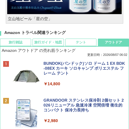
立山地ビール「星の空」
Amazon トラベル関連ランキング
旅行雑誌
旅行ガイド・地図
テント
アウトドア
Amazon アウトドア の売れ筋ランキング
更新日時：2026/08/07 06:02
ディズニーファン ２０２６年 ９月号 [雑
D40 地球の歩き方 チェンマイ タイ北部の魅
[キャンパーズコレクション 山善] ポップアッ
BUNDOK(バンドック)ソロ ドーム 1 EX BDK
誌] (ＤＩＳＮＥＹ ＦＡＮ)
力的な町 2026～2027 地球の歩き方D アジア
プテント 傘みたいに広げて畳める パッとサ
-08EX カーキ ソロキャンプ ポリエステル フ
ッとサンシェード キューブ フルクローズ メ
レーム テント
ッシュ 簡単設置 ワンタッチテント キャンプ
￥713
￥2,079
&ハイキング カーキ PATC-150(KH)
￥14,800
￥6,831
BE-PAL(ビ-パル) 2026年 9 月号【特別付録:
A09 地球の歩き方 イタリア 2026～2027 地
GRANDOOR ステンレス保冷剤 2個セット 2
SOTO ミニマル"旅"財布 ランダム2種】
球の歩き方A ヨーロッパ
026リニューアル 急速冷凍 空間倍増 衛生的
PYKES PEAK (パイクスピーク) 着替えテン
コンパクト 保冷力長持ち
ト プライバシー テント 【中が透けない】 1
￥1,500
￥2,479
人用 折りたたみ 防災グッズ 災害用トイレ ビ
￥2,980
ーチ ピクニック ポップアップテント 携帯 簡