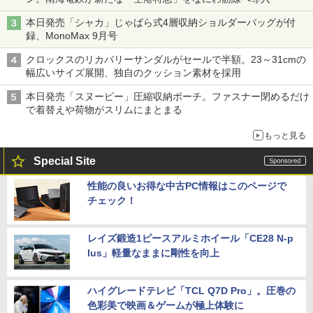
本日発売「シャカ」じゃばら式4層収納ショルダーバッグが付
録、MonoMax 9月号
クロックスのリカバリーサンダルがセールで半額。23～31cmの
幅広いサイズ展開、独自のクッション素材を採用
本日発売「スヌーピー」圧縮収納ポーチ。ファスナー閉めるだけ
で着替えや荷物がスリムにまとまる
もっと見る
Special Site
性能の良いお得な中古PC情報はこのページで
チェック！
レイズ鍛造1ピースアルミホイール「CE28 N-p
lus」軽量なままに剛性を向上
ハイグレードテレビ「TCL Q7D Pro」。圧巻の
色彩美で映画＆ゲームが極上体験に