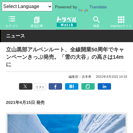
Powered by
Translate
トラベル Watch
地域
国内旅行
中部
カテゴリ
過去記事
検索
Impressサイト
ニュース
立山黒部アルペンルート、全線開業50周年でキャ
ンペーンきっぷ発売。「雪の大谷」の高さは14m
に
編集部：吉本希
2021年4月15日 14:33
リスト
2021年4月15日 発売