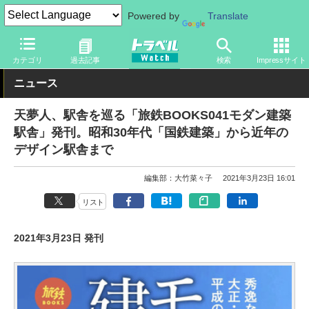
Powered by
Translate
トラベル Watch
旅の方法
鉄旅
駅
カテゴリ
過去記事
検索
Impressサイト
ニュース
天夢人、駅舎を巡る「旅鉄BOOKS041モダン建築
駅舎」発刊。昭和30年代「国鉄建築」から近年の
デザイン駅舎まで
編集部：大竹菜々子
2021年3月23日 16:01
リスト
2021年3月23日 発刊