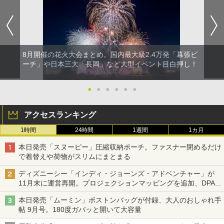
8月開催の花火大会まとめ。国内最大級2.4万発「幕張ビ
ーチ」や日本三大「長岡」など大型イベント目白押し！
●
●
●
●
●
●
アクセスランキング
1時間
24時間
1週間
1カ月
本日発売「スヌーピー」圧縮収納ポーチ。ファスナー閉めるだけ
で着替えや荷物がスリムにまとまる
ディズニーシー「インディ・ジョーンズ・アドベンチャー」が
11月末に運営再開。プロジェクションマッピングを追加、DPA
は1500円
本日発売「ムーミン」ボストンバッグが付録、大人のおしゃれ手
帖 9月号。180度ガバッと開いて大容量