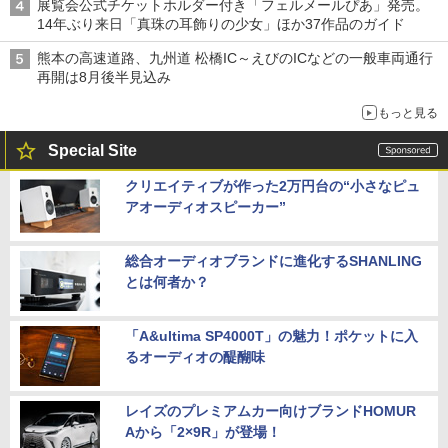
展覧会公式チケットホルダー付き「フェルメールぴあ」発売。
14年ぶり来日「真珠の耳飾りの少女」ほか37作品のガイド
熊本の高速道路、九州道 松橋IC～えびのICなどの一般車両通行
再開は8月後半見込み
もっと見る
Special Site
クリエイティブが作った2万円台の“小さなピュ
アオーディオスピーカー”
総合オーディオブランドに進化するSHANLING
とは何者か？
「A&ultima SP4000T」の魅力！ポケットに入
るオーディオの醍醐味
レイズのプレミアムカー向けブランドHOMUR
Aから「2×9R」が登場！