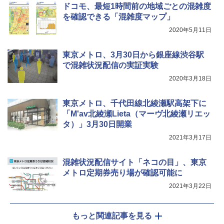
ドコモ、最短1時間前の地域ごとの混雑度
き
を確認できる「混雑度マップ」
￥6,459
2020年5月11日
ポインターライト 強力 小型 緑色/赤色/青紫色
東京メトロ、3月30日から銀座線渋谷駅
USB充電式 高精度 超長距離照射 長時間使用
で混雑状況配信の実証実験
可能 安全ロック付き 高安全性 金属製耐久 コ
2020年3月18日
ンパクト多機能設計 持ち運び便利 アウトド
ア/オフィス/教育現場/展示会用 緑
東京メトロ、千代田線北綾瀬駅高架下に
￥1,180
「M'av北綾瀬Lieta（マーヴ北綾瀬リエッ
タ）」3月30日開業
2021年3月17日
混雑状況配信サイト「ネコの目」、東京
メトロ定期券売り場が確認可能に
2021年3月22日
もっと関連記事を見る