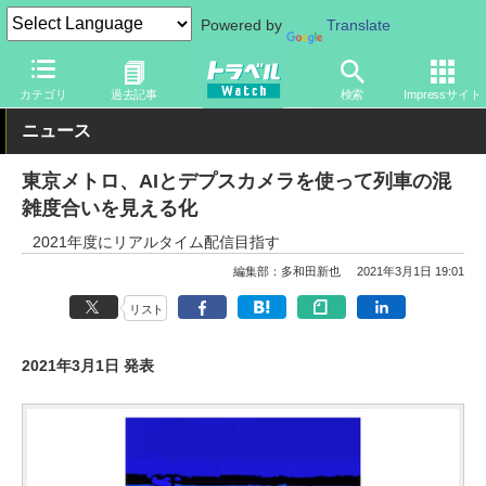
Powered by
Translate
トラベル Watch
地域
国内旅行
東京
カテゴリ
過去記事
検索
Impressサイト
ニュース
東京メトロ、AIとデプスカメラを使って列車の混
雑度合いを見える化
2021年度にリアルタイム配信目指す
編集部：多和田新也
2021年3月1日 19:01
リスト
2021年3月1日 発表