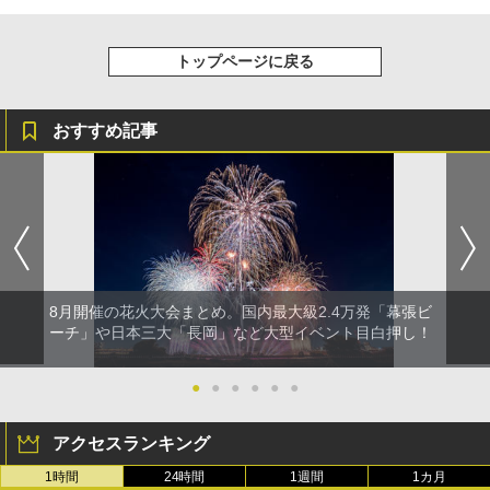
トップページに戻る
おすすめ記事
8月開催の花火大会まとめ。国内最大級2.4万発「幕張ビ
ーチ」や日本三大「長岡」など大型イベント目白押し！
●
●
●
●
●
●
アクセスランキング
1時間
24時間
1週間
1カ月