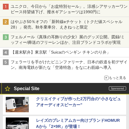
ユニクロ、今日から「お盆特別セール」。涼感シアサッカーワン
ピース待望値下げ、撥水ギアショーツは1990円に
はやぶさ50％オフの「新幹線eチケット（トクだ値スペシャル
28）」発売。秋冬乗車分、えきねっと限定
フェルメール《真珠の耳飾りの少女》展のグッズ公開。図録/ミ
ッフィー/葬送のフリーレンほか、注目ブランドコラボが実現
【週末駅弁】東京駅「Suicaのペンギン チキンのり弁」
フェラーリを手がけたピニンファリーナ、日本の鉄道を初デザイ
ン。南海電鉄が新たな「空港特急」をなにわ筋線へ導入
もっと見る
Special Site
クリエイティブが作った2万円台の“小さなピュ
アオーディオスピーカー”
レイズのプレミアムカー向けブランドHOMUR
Aから「2×9R」が登場！