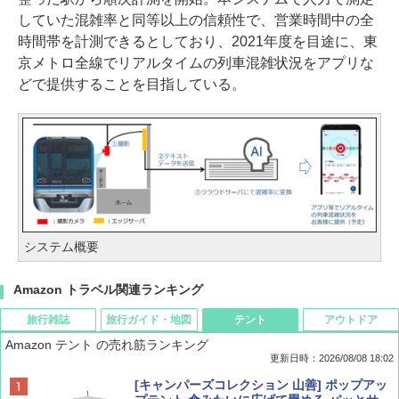
していた混雑率と同等以上の信頼性で、営業時間中の全
時間帯を計測できるとしており、2021年度を目途に、東
京メトロ全線でリアルタイムの列車混雑状況をアプリな
どで提供することを目指している。
システム概要
Amazon トラベル関連ランキング
旅行雑誌
旅行ガイド・地図
テント
アウトドア
Amazon テント の売れ筋ランキング
更新日時：2026/08/08 18:02
BE-PAL(ビ-パル) 2026年 9 月号【特別付録:
D40 地球の歩き方 チェンマイ タイ北部の魅
[キャンパーズコレクション 山善] ポップアッ