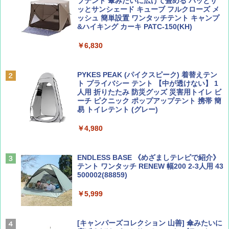
SOTO ミニマル"旅"財布 ランダム2種】
力的な町 2026～2027 地球の歩き方D アジア
プテント 傘みたいに広げて畳める パッとサ
ッとサンシェード キューブ フルクローズ メ
ッシュ 簡単設置 ワンタッチテント キャンプ
￥1,500
￥2,079
&ハイキング カーキ PATC-150(KH)
￥6,830
ディズニーファン ２０２６年 ９月号 [雑
地球の歩き方 スター・ウォーズ
誌] (ＤＩＳＮＥＹ ＦＡＮ)
PYKES PEAK (パイクスピーク) 着替えテン
￥2,695
ト プライバシー テント 【中が透けない】 1
￥713
人用 折りたたみ 防災グッズ 災害用トイレ ビ
ーチ ピクニック ポップアップテント 携帯 簡
易 トイレテント (グレー)
山と溪谷 2026年8月号「南アルプス大全」
A09 地球の歩き方 イタリア 2026～2027 地
￥4,980
球の歩き方A ヨーロッパ
￥1,540
￥2,479
ENDLESS BASE 《めざましテレビで紹介》
テント ワンタッチ RENEW 幅200 2-3人用 43
500002(88859)
Coyote No.89 特集 星野道夫 夢見る旅
A26 地球の歩き方 チェコ ポーランド スロヴ
ァキア 2026～2027 地球の歩き方A ヨーロッ
￥5,999
パ
￥1,540
￥2,277
[キャンパーズコレクション 山善] 傘みたいに