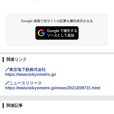
付き ヒグマ・イノシシ対策 自治体・教育機
関の購入実績 登山・キャンプ・アウトドア・
防災用品 長期保存可能 緊急時用 日本国内発
送
Google 検索で当サイトの記事を優先表示させる
￥3,680
GRANDOOR ステンレス保冷剤 2個セット 2
026リニューアル 急速冷凍 空間倍増 衛生的
コンパクト 保冷力長持ち
￥2,980
関連リンク
🔗東京地下鉄株式会社
BUNDOK(バンドック)ソロ ドーム 1 EX BDK
https://www.tokyometro.jp/
-08EX カーキ ソロキャンプ ポリエステル フ
レーム ドーム型 テント
🔗ニュースリリース
https://www.tokyometro.jp/news/2021/209731.html
￥-
DEWEL パラソル 大型 ビーチ アウトドアパ
関連記事
ラソル ガーデン サイトシート付 折りたたみ
防水 UVカット 4段階高さ調整 軽量 収納袋付