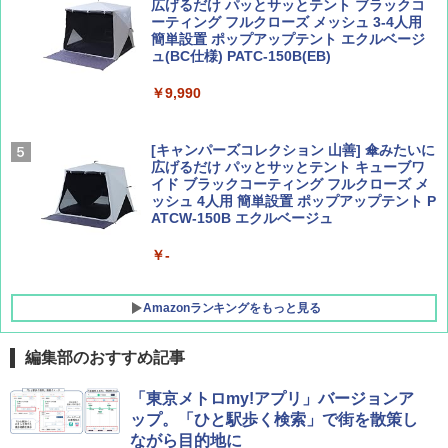
広げるだけ パッとサッとテント ブラックコ
ーティング フルクローズ メッシュ 3-4人用
簡単設置 ポップアップテント エクルベージ
AIRLINE（エアライン）2026年9月号【特
新しい日本地理 地図・統計・移動から読み
ュ(BC仕様) PATC-150B(EB)
集】ボーイング110周年を祝して！
解く (講談社現代新書)
￥9,990
￥1,760
￥1,540
[キャンパーズコレクション 山善] 傘みたいに
広げるだけ パッとサッとテント キューブワ
イド ブラックコーティング フルクローズ メ
ッシュ 4人用 簡単設置 ポップアップテント P
ATCW-150B エクルベージュ
￥-
Amazonランキングをもっと見る
編集部のおすすめ記事
熊撃退スプレー 熊よけスプレー 熊スプレー
「東京メトロmy!アプリ」バージョンア
【日本企業販売】超強力クマ対策スプレー 30
ップ。「ひと駅歩く検索」で街を散策し
0ml（連続噴射30秒）110ml（連続噴射15
ながら目的地に
秒）射程5～10m 安全ロック搭載 携帯収納袋