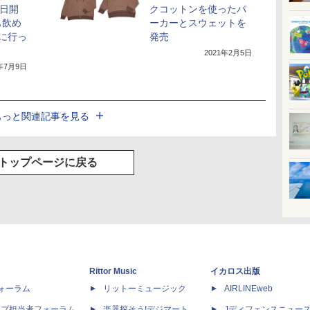
5日開
クコットンを使ったパ
も飲め
ーカーとスウェットを
に行っ
発売
2021年2月5日
0年7月9日
もっと関連記事を見る
トップページに戻る
Rittor Music
イカロス出版
dフォーラム
リットーミュージック
AIRLINEweb
ップ担当者フォーラム
楽器探そう!デジマート
Jディフェンスニュー