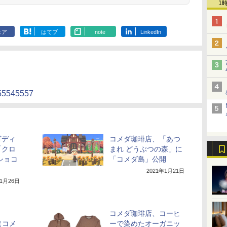
1
ェア
はてブ
note
LinkedIn
155545557
ゴディ
コメダ珈琲店、「あつ
「クロ
まれ どうぶつの森」に
ショコ
「コメダ島」公開
2021年1月21日
年1月26日
コメダ珈琲店、コーヒ
□（コメ
ーで染めたオーガニッ