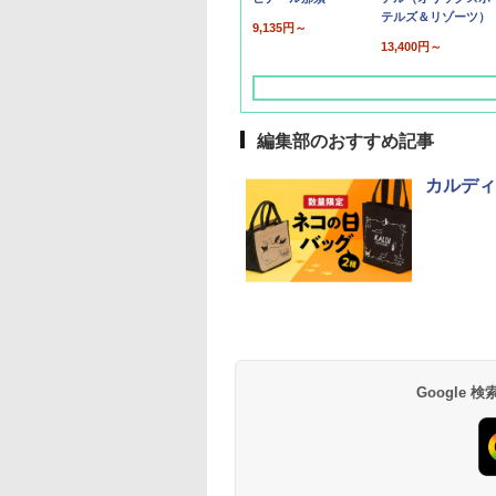
テルズ＆リゾーツ）
9,135円～
13,400円～
編集部のおすすめ記事
カルディ
草津温泉 ホテル櫻
品川プリンスホテル
グランドニッコー東
海のサウナ＆スパ
東京ドームホテル
シェラトン・グラン
井
京ベイ 舞浜
オールインクルーシ
デ・トーキョーベ
7,037円～
7,980円～
ブ 島原温泉ホテル
イ・ホテル
14,300円～
6,800円～
南風楼
10,450円～
7,950円～
Google