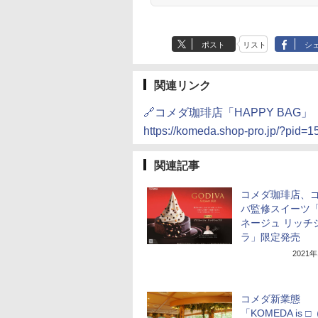
ポスト
リスト
シ
関連リンク
🔗コメダ珈琲店「HAPPY BAG」
https://komeda.shop-pro.jp/?pid=
関連記事
コメダ珈琲店、
バ監修スイーツ
ネージュ リッチ
ラ」限定発売
2021
コメダ新業態
「KOMEDA is 