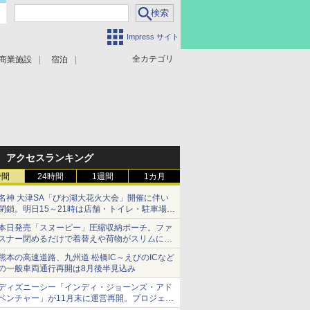
Impress サイト
全カテゴリ
商業施設
宿泊
アクセスランキング
時間
24時間
1週間
1カ月
名神 大津SA「びわ湖大花火大会」開催に伴い
閉鎖。明日15～21時は店舗・トイレ・駐車場の
利用不可
本日発売「スヌーピー」圧縮収納ポーチ。ファ
スナー閉めるだけで着替えや荷物がスリムにま
とまる
熊本の高速道路、九州道 松橋IC～えびのICなど
の一般車両通行再開は8月後半見込み
ディズニーシー「インディ・ジョーンズ・アド
ベンチャー」が11月末に運営再開。プロジェク
ションマッピングを追加、DPAは1500円