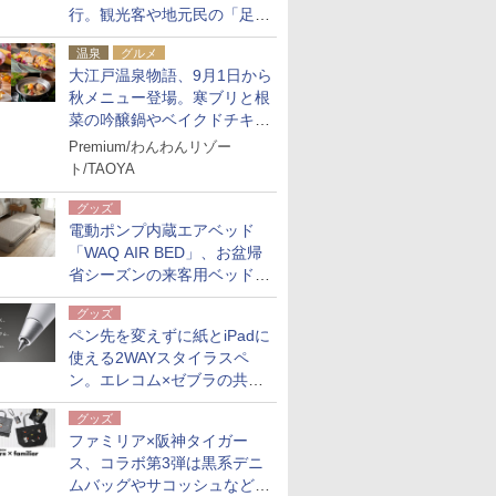
行。観光客や地元民の「足が
ない」課題解消へ、木金土に
温泉
グルメ
2台体制
大江戸温泉物語、9月1日から
秋メニュー登場。寒ブリと根
菜の吟醸鍋やベイクドチキ
ン、ショコラ＆栗スイーツも
Premium/わんわんリゾー
食べ放題に
ト/TAOYA
グッズ
電動ポンプ内蔵エアベッド
「WAQ AIR BED」、お盆帰
省シーズンの来客用ベッドに
も。使用後は収納バッグでコ
グッズ
ンパクトに保管
ペン先を変えずに紙とiPadに
使える2WAYスタイラスペ
ン。エレコム×ゼブラの共同
開発
グッズ
ファミリア×阪神タイガー
ス、コラボ第3弾は黒系デニ
ムバッグやサコッシュなど6