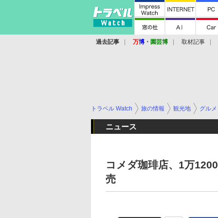
過去記事
万
博
・
園芸博
取材記事
トラベル Watch
旅の情報
観光地
グルメ
ニュース
コメダ珈琲店、1万120
売