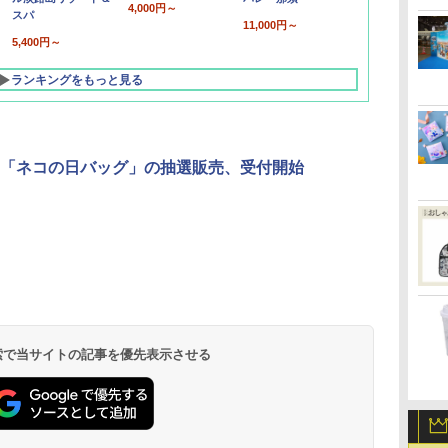
4,000円～
スパ
11,000円～
5,400円～
ランキングをもっと見る
「ネコの日バッグ」の抽選販売、受付開始
北陸 福井 あわら
品川プリンスホテ
舞浜ビューホテル
箱根湯本温泉 ホテ
ホテルトラスティ東
オリエンタルホテル
下呂温泉 水明館
住友不動産ホテル ヴ
東京ベイ舞浜ホテル
温泉 清風荘（北陸
ル イーストタワー
ｂｙ ＨＵＬＩＣ
ル おかだ
京ベイサイド
東京ベイ
ィラフォンテーヌグラ
ファーストリゾート
8,250円～
最大級の庭園露天風
（旧：東京ベイ舞浜
ンド東京有明
9,958円～
11,200円～
5,450円～
5,200円～
4,290円～
呂の宿 清風荘）
ホテル）
19,541円～
5,758円～
6,070円～
 検索で当サイトの記事を優先表示させる