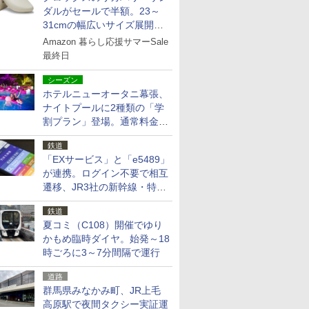
ダルがセールで半額。23～
31cmの幅広いサイズ展開、
独自のクッション素材を採用
Amazon 暮らし応援サマーSale
最終日
シーズン
ホテルニューオータニ幕張、
ナイトプールに2種類の「学
割プラン」登場。通常料金の
およそ半額でお得に夜活
鉄道
「EXサービス」と「e5489」
が連携。ログイン不要で相互
遷移、JR3社の新幹線・特急
予約をアプリで一括確認
鉄道
夏コミ（C108）開催でゆり
かもめ臨時ダイヤ。始発～18
時ごろに3～7分間隔で運行
道路
群馬県みなかみ町、JR上毛
高原駅で夜間タクシー実証運