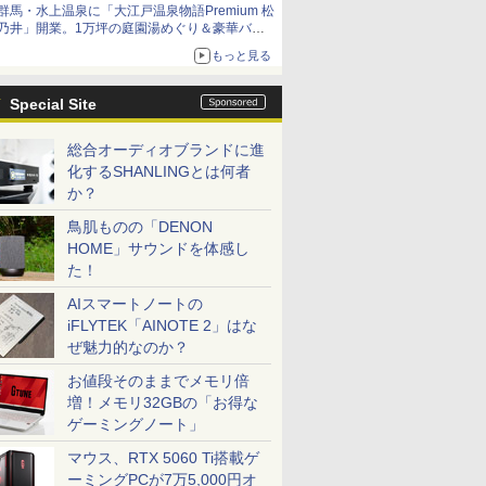
群馬・水上温泉に「大江戸温泉物語Premium 松
乃井」開業。1万坪の庭園湯めぐり＆豪華バイ
キングを体験してきた！
もっと見る
Special Site
総合オーディオブランドに進
化するSHANLINGとは何者
か？
鳥肌ものの「DENON
HOME」サウンドを体感し
た！
AIスマートノートの
iFLYTEK「AINOTE 2」はな
ぜ魅力的なのか？
お値段そのままでメモリ倍
増！メモリ32GBの「お得な
ゲーミングノート」
マウス、RTX 5060 Ti搭載ゲ
ーミングPCが7万5,000円オ