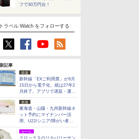
フで30万円台！
トラベル Watch をフォローする
新記事
鉄道
新幹線「EXご利用票」が9月
15日から電子化、紙は27年2
月終了。アプリで遅延・運休
も確認可能に
鉄道
東海道・山陽・九州新幹線ネ
ット予約にマイナンバー活
用、U22/シニア/障がい者割
を9月15日から発売
セール
クロックスのリカバリーサン