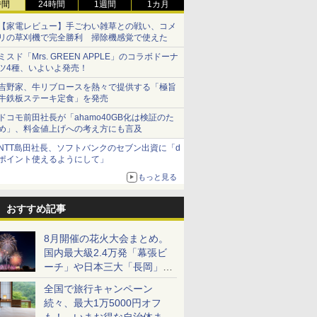
時間
24時間
1週間
1カ月
【家電レビュー】手ごわい雑草との戦い、コメ
リの草刈機で完全勝利 掃除機感覚で使えた
ミスド「Mrs. GREEN APPLE」のコラボドーナ
ツ4種、いよいよ発売！
吉野家、牛リブロースを熱々で提供する「極旨
牛鉄板ステーキ定食」を発売
ドコモ前田社長が「ahamo40GB化は検証のた
め」、料金値上げへの考え方にも言及
NTT島田社長、ソフトバンクのセブン出資に「d
ポイント使えるようにして」
もっと見る
おすすめ記事
8月開催の花火大会まとめ。
国内最大級2.4万発「幕張ビ
ーチ」や日本三大「長岡」な
ど大型イベント目白押し！
全国で旅行キャンペーン
続々、最大1万5000円オフ