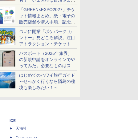
も！ いまお得な自治体まと
め
「GREEN×EXPO2027」チケ
ット情報まとめ。紙・電子の
販売店舗や購入手順、記念チ
ケットも解説
ついに開業「ポケパーク カ
ントー」見どころ解説。注目
アトラクション・チケット手
配・来場前に必要な準備は？
パスポート（2025年旅券）
の新規申請をオンラインでや
ってみた。必要なものはスマ
ホとマイナカードのみ
はじめてのハワイ旅行ガイド
～せっかく行くなら隣島の秘
境も楽しみたい！～
ICE
天海社
ス
Comic curea