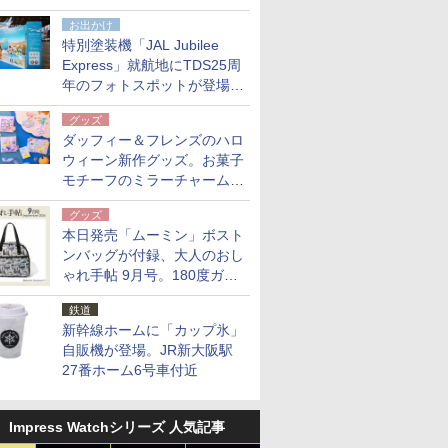
点。8月21日オンラインスト
お出かけ
アで発売
特別塗装機「JAL Jubilee
Express」就航地にTDS25周
年のフォトスポットが登場。
10月末まで青森空港に
グッズ
ダッフィー＆フレンズのハロ
ウィーン新作グッズ。お菓子
モチーフのミラーチャーム/
デザインポーチほか
グッズ
本日発売「ムーミン」ボスト
ンバッグが付録、大人のおし
ゃれ手帖 9月号。180度ガバ
ッと開いて大容量
鉄道
新幹線ホームに「カップ氷」
自販機が登場。JR新大阪駅
27番ホーム6号車付近
Impress Watchシリーズ 人気記事