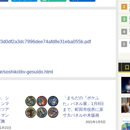
f1f3d0df2a3dc7996dee74afd8e31eba055b.pdf
me/soshiki/div-gesuido.html
会、シ
「まちだの『ポケふ
インマ
た』パネル展」1月8日
念ツア
まで。町田市役所に原
くマン
寸大パネルや木版画
実施
2021年1月5日
年1月21日