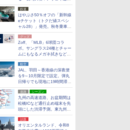
応援キャンペーン」
鉄道
はやぶさ50％オフの「新幹線
eチケット（トクだ値スペシ
ャル28）」発売。秋冬乗車
分、えきねっと限定
グッズ
Zoff、「MLB」6球団コラ
ボ。サングラス24種とチャー
ムにもなるメガネ拭きなど雑
貨24種
航空
JAL、羽田～香港線の深夜便
を9～10月限定で設定。弾丸
日帰りでも現地に19時間滞在
できる
道路
シーズン
九州の高速道路、お盆期間は
松橋ICなど通行止め端末を先
頭にした渋滞予測。東九州道
への迂回は料金調整を実施
話題
オリエンタルランド、令和8