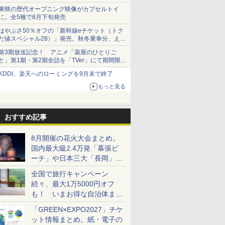
東映の歴代オープニング映像がカプセルトイ
に。全5種で8月下旬発売
はやぶさ50％オフの「新幹線eチケット（トク
だ値スペシャル28）」発売。秋冬乗車分、えき
ねっと限定
第3期放送記念！ アニメ「薬屋のひとりご
と」第1期・第2期全話を「TVer」にて期間限定
で順次無料配信開始
KDDI、楽天へのローミングを9月末で終了
もっと見る
おすすめ記事
8月開催の花火大会まとめ。
国内最大級2.4万発「幕張ビ
ーチ」や日本三大「長岡」な
ど大型イベント目白押し！
全国で旅行キャンペーン
続々、最大1万5000円オフ
も！ いまお得な自治体まと
め
「GREEN×EXPO2027」チケ
ット情報まとめ。紙・電子の