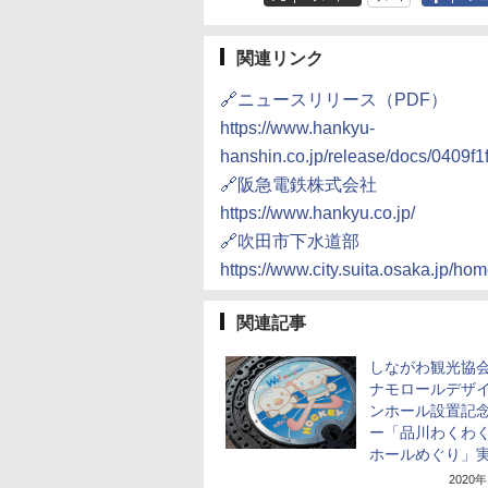
関連リンク
🔗ニュースリリース（PDF）
https://www.hankyu-
hanshin.co.jp/release/docs/0409
🔗阪急電鉄株式会社
https://www.hankyu.co.jp/
🔗吹田市下水道部
https://www.city.suita.osaka.jp/ho
関連記事
しながわ観光協
ナモロールデザ
ンホール設置記
ー「品川わくわ
ホールめぐり」
2020