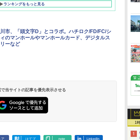
ランキングをもっと見る
川市、「頭文字D」とコラボ。ハチロク/FD/FC/シ
ィのマンホールやマンホールカード、デジタルス
リーなど
北陸 福井 あわら
品川プリンスホテ
舞浜ビューホテル
箱根湯本温泉 ホテ
ホテルトラスティ東
オリエンタルホテル
下呂温泉 水明館
住友不動産ホテル ヴ
東京ベイ舞浜ホテル
温泉 清風荘（北陸
ル イーストタワー
ｂｙ ＨＵＬＩＣ
ル おかだ
京ベイサイド
東京ベイ
ィラフォンテーヌグラ
ファーストリゾート
8,250円～
最大級の庭園露天風
（旧：東京ベイ舞浜
ンド東京有明
9,958円～
11,200円～
5,450円～
5,200円～
4,290円～
呂の宿 清風荘）
ホテル）
19,541円～
5,758円～
6,070円～
 検索で当サイトの記事を優先表示させる
1
ェア
はてブ
note
LinkedIn