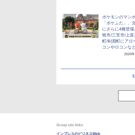
ポケモンのマン
「ポケふた」、
にさらに4種登場
牧市/三笠市/上
町/剣淵町にアロ
コンやロコンな
2020
Group site links
インプレスのビジネスWeb