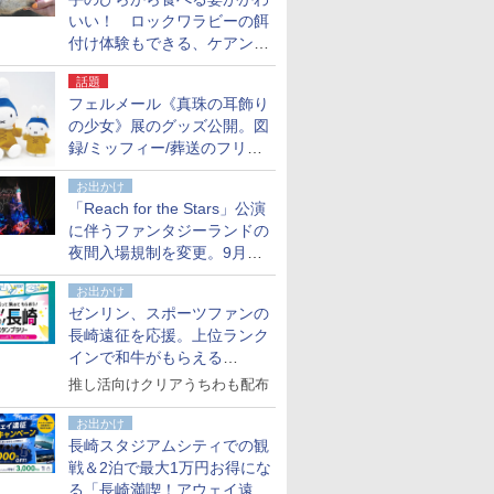
いい！ ロックワラビーの餌
付け体験もできる、ケアンズ
でアサートン高原の日本語ガ
話題
イド付きツアーに参加してみ
フェルメール《真珠の耳飾り
た
の少女》展のグッズ公開。図
録/ミッフィー/葬送のフリー
レンほか、注目ブランドコラ
お出かけ
ボが実現
「Reach for the Stars」公演
に伴うファンタジーランドの
夜間入場規制を変更。9月か
ら18時50分～20時ごろに
お出かけ
ゼンリン、スポーツファンの
長崎遠征を応援。上位ランク
インで和牛がもらえる
「GO！GO！長崎スタンプラ
推し活向けクリアうちわも配布
リー」
お出かけ
長崎スタジアムシティでの観
戦＆2泊で最大1万円お得にな
る「長崎満喫！アウェイ遠征