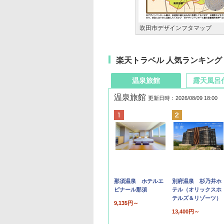
吹田市デザインフタマップ
楽天トラベル 人気ランキング
温泉旅館
露天風呂
温泉旅館
更新日時：2026/08/09 18:00
那須温泉 ホテルエ
別府温泉 杉乃井ホ
ピナール那須
テル（オリックスホ
テルズ＆リゾーツ）
9,135円～
13,400円～