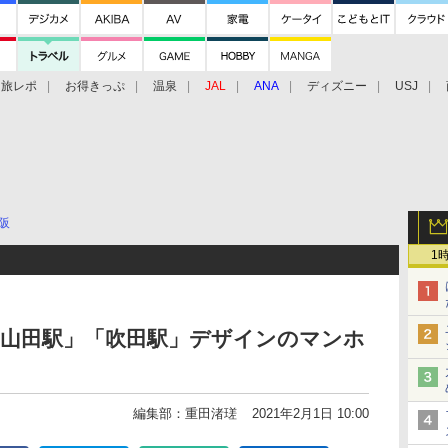
旅レポ
お得きっぷ
温泉
JAL
ANA
ディズニー
USJ
阪
1
「山田駅」「吹田駅」デザインのマンホ
編集部：重田渚瑳
2021年2月1日 10:00