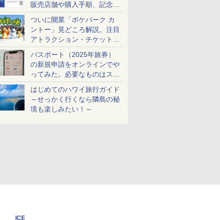
販売店舗や購入手順、記念チ
ケットも解説
ついに開業「ポケパーク カ
ントー」見どころ解説。注目
アトラクション・チケット手
配・来場前に必要な準備は？
パスポート（2025年旅券）
の新規申請をオンラインでや
ってみた。必要なものはスマ
ホとマイナカードのみ
はじめてのハワイ旅行ガイド
～せっかく行くなら隣島の秘
境も楽しみたい！～
ICE