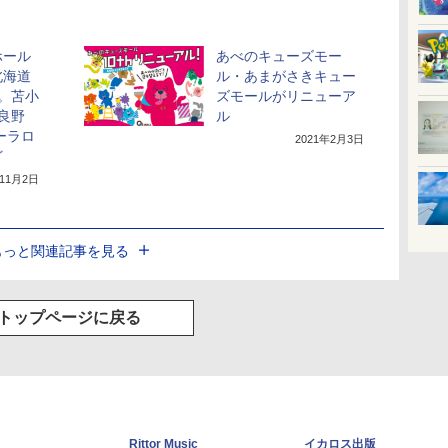
ホール
あべのキューズモー
北海道
ル・あまがさきキュー
。苫小
ズモールがリニューア
富良野
ル
ーラロ
2021年2月3日
ど
年11月2日
もっと関連記事を見る
トップページに戻る
Rittor Music
イカロス出版