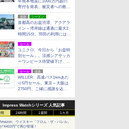
年熊本地震に1000万円超の
寄付を発表。被災者への救援
活動・復旧支援
道路
シーズン
首都高のお盆渋滞、アクアラ
イン～湾岸線は通過に最大2
時間15分。羽田の利用には
「空港西出口」の利用検討を
セール
ユニクロ、今日から「お盆特
別セール」。涼感シアサッカ
ーワンピース待望値下げ、撥
水ギアショーツは1990円に
セール
道路
WILLER、高速バス1kmあた
り5円セール。東京～大阪は
2750円、ご縁に感謝を込め
た20周年記念キャンペーン
Impress Watchシリーズ 人気記事
時間
24時間
1週間
1カ月
Amazon、ウイスキー「フロム・ザ・バレル」
が“4402円”で再び登場！