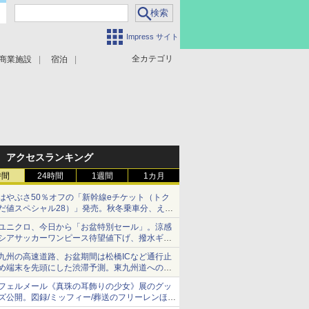
Impress サイト
全カテゴリ
商業施設
宿泊
アクセスランキング
時間
24時間
1週間
1カ月
はやぶさ50％オフの「新幹線eチケット（トク
だ値スペシャル28）」発売。秋冬乗車分、えき
ねっと限定
ユニクロ、今日から「お盆特別セール」。涼感
シアサッカーワンピース待望値下げ、撥水ギア
ショーツは1990円に
九州の高速道路、お盆期間は松橋ICなど通行止
め端末を先頭にした渋滞予測。東九州道への迂
回は料金調整を実施
フェルメール《真珠の耳飾りの少女》展のグッ
ズ公開。図録/ミッフィー/葬送のフリーレンほ
か、注目ブランドコラボが実現