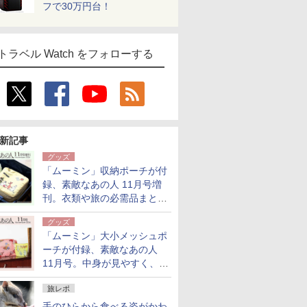
フで30万円台！
トラベル Watch をフォローする
新記事
グッズ
「ムーミン」収納ポーチが付
録、素敵なあの人 11月号増
刊。衣類や旅の必需品まとま
る大小2個セット
グッズ
「ムーミン」大小メッシュポ
ーチが付録、素敵なあの人
11月号。中身が見やすく、温
泉スパにも使える
旅レポ
手のひらから食べる姿がかわ