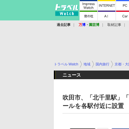
過去記事
万
博
・
園芸博
取材記事
トラベル Watch
地域
国内旅行
京都・大
ニュース
吹田市、「北千里駅」
ールを各駅付近に設置