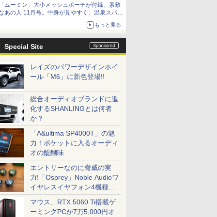
「ムーミン」大小メッシュポーチが付録、素敵
なあの人 11月号。中身が見やすく、温泉スパに
も使える
もっと見る
Special Site
レイズのパワーデザインホイ
ール「M6」に新色登場!!
総合オーディオブランドに進
化するSHANLINGとは何者
か？
「A&ultima SP4000T」の魅
力！ポケットに入るオーディ
オの醍醐味
エントリーなのに脅威の実
力!「Osprey」Noble Audioワ
イヤレスイヤフォン4機種を
一気に聴く
マウス、RTX 5060 Ti搭載ゲ
ーミングPCが7万5,000円オ