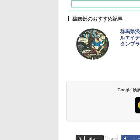
編集部のおすすめ記事
群馬県渋
ルエイテ
タンプラ
草津温泉 ホテル櫻
品川プリンスホテル
グランドニッコー東
海のサウナ＆スパ
東京ドームホテル
シェラトン・グラン
井
京ベイ 舞浜
オールインクルーシ
デ・トーキョーベ
7,037円～
7,980円～
ブ 島原温泉ホテル
イ・ホテル
14,300円～
6,800円～
南風楼
10,450円～
7,950円～
Google
ポスト
リスト
シ