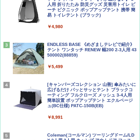
人用 折りたたみ 防災グッズ 災害用トイレ ビ
ーチ ピクニック ポップアップテント 携帯 簡
易 トイレテント (ブラック)
山と溪谷 2026年8月号「南アルプス大全」
A26 地球の歩き方 チェコ ポーランド スロヴ
￥4,980
ァキア 2026～2027 地球の歩き方A ヨーロッ
パ
￥1,540
￥2,277
ENDLESS BASE 《めざましテレビで紹介》
テント ワンタッチ RENEW 幅200 2-3人用 43
500002(88859)
AIRLINE（エアライン）2026年9月号【特
地球の歩き方 スター・ウォーズ
集】ボーイング110周年を祝して！
￥5,499
￥2,695
￥1,760
[キャンパーズコレクション 山善] 傘みたいに
広げるだけ パッとサッとテント ブラックコ
ーティング フルクローズ メッシュ 3-4人用
簡単設置 ポップアップテント エクルベージ
BE-PAL(ビ-パル) 2026年 9 月号【特別付録:
新しい日本地理 地図・統計・移動から読み
ュ(BC仕様) PATC-150B(EB)
SOTO ミニマル"旅"財布 ランダム2種】
解く (講談社現代新書)
￥8,991
￥1,500
￥1,540
Coleman(コールマン) ツーリングドーム/LD