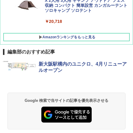
X 2人用 3人用 キャンプ アウトドア フェス
収納 コンパクト 簡単設営 カンガルーテント
ソロキャンプ ソロテント
￥20,718
Amazonランキングをもっと見る
編集部のおすすめ記事
BUNDOK(バンドック)ソロ ドーム 1 EX BDK
新大阪駅構内のユニクロ、4月リニューア
-08EX カーキ ソロキャンプ ポリエステル フ
ルオープン
レーム テント
￥14,800
GRANDOOR ステンレス保冷剤 2個セット 2
Google 検索で当サイトの記事を優先表示させる
026リニューアル 急速冷凍 空間倍増 衛生的
コンパクト 保冷力長持ち
￥2,980