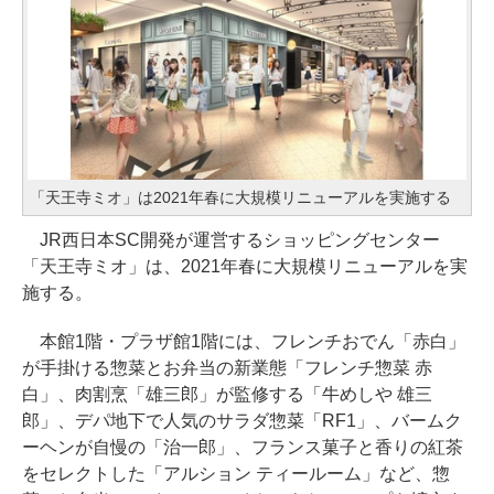
「天王寺ミオ」は2021年春に大規模リニューアルを実施する
JR西日本SC開発が運営するショッピングセンター
「天王寺ミオ」は、2021年春に大規模リニューアルを実
施する。
本館1階・プラザ館1階には、フレンチおでん「赤白」
が手掛ける惣菜とお弁当の新業態「フレンチ惣菜 赤
白」、肉割烹「雄三郎」が監修する「牛めしや 雄三
郎」、デパ地下で人気のサラダ惣菜「RF1」、バームク
ーヘンが自慢の「治一郎」、フランス菓子と香りの紅茶
をセレクトした「アルション ティールーム」など、惣