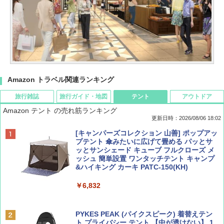
Amazon トラベル関連ランキング
旅行雑誌
旅行ガイド・地図
テント
アウトドア
Amazon テント の売れ筋ランキング
更新日時：2026/08/06 18:02
ディズニーファン ２０２６年 ９月号 [雑
D40 地球の歩き方 チェンマイ タイ北部の魅
[キャンパーズコレクション 山善] ポップアッ
誌] (ＤＩＳＮＥＹ ＦＡＮ)
力的な町 2026～2027 地球の歩き方D アジア
プテント 傘みたいに広げて畳める パッとサ
ッとサンシェード キューブ フルクローズ メ
ッシュ 簡単設置 ワンタッチテント キャンプ
￥713
￥2,079
&ハイキング カーキ PATC-150(KH)
￥6,832
Coyote No.89 特集 星野道夫 夢見る旅
A09 地球の歩き方 イタリア 2026～2027 地
球の歩き方A ヨーロッパ
PYKES PEAK (パイクスピーク) 着替えテン
￥1,540
ト プライバシー テント 【中が透けない】 1
￥2,479