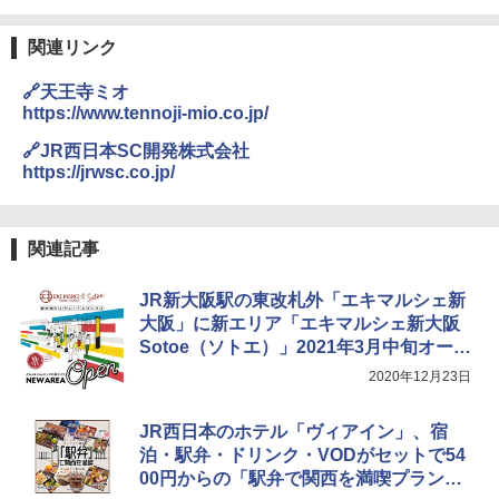
熊撃退スプレー 熊よけスプレー 熊スプレー
【日本企業販売】超強力クマ対策スプレー 30
関連リンク
0ml（連続噴射30秒）110ml（連続噴射15
秒）射程5～10m 安全ロック搭載 携帯収納袋
🔗天王寺ミオ
付き ヒグマ・イノシシ対策 自治体・教育機
関の購入実績 登山・キャンプ・アウトドア・
https://www.tennoji-mio.co.jp/
防災用品 長期保存可能 緊急時用 日本国内発
送
🔗JR西日本SC開発株式会社
https://jrwsc.co.jp/
￥3,680
関連記事
DEWEL パラソル 大型 ビーチ アウトドアパ
ラソル ガーデン サイトシート付 折りたたみ
防水 UVカット 4段階高さ調整 軽量 収納袋付
JR新大阪駅の東改札外「エキマルシェ新
き
大阪」に新エリア「エキマルシェ新大阪
Sotoe（ソトエ）」2021年3月中旬オープ
￥6,459
ン
2020年12月23日
ポインターライト 強力 小型 緑色/赤色/青紫色
JR西日本のホテル「ヴィアイン」、宿
USB充電式 高精度 超長距離照射 長時間使用
可能 安全ロック付き 高安全性 金属製耐久 コ
泊・駅弁・ドリンク・VODがセットで54
ンパクト多機能設計 持ち運び便利 アウトド
00円からの「駅弁で関西を満喫プラン」
ア/オフィス/教育現場/展示会用 緑