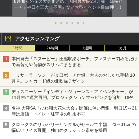
8月開催の花火大会まとめ。国内最大級2.4万発「幕張ビ
ーチ」や日本三大「長岡」など大型イベント目白押し！
●
●
●
●
●
●
アクセスランキング
1時間
24時間
1週間
1カ月
本日発売「スヌーピー」圧縮収納ポーチ。ファスナー閉めるだけ
で着替えや荷物がスリムにまとまる
「リサ・ラーソン」がま口ポーチ付録、大人のおしゃれ手帖 10
月号。ジャカード織の北欧猫デザイン
ディズニーシー「インディ・ジョーンズ・アドベンチャー」が
11月末に運営再開。プロジェクションマッピングを追加、DPA
は1500円
名神 大津SA「びわ湖大花火大会」開催に伴い閉鎖。明日15～21
時は店舗・トイレ・駐車場の利用不可
クロックスのリカバリーサンダルがセールで半額。23～31cmの
幅広いサイズ展開、独自のクッション素材を採用