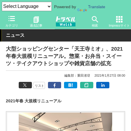
Powered by
Translate
トラベル Watch
旅の情報
観光地
観光スポット
カテゴリ
過去記事
検索
Impressサイト
ニュース
大型ショッピングセンター「天王寺ミオ」、2021
年春大規模リニューアル。惣菜・お弁当・スイー
ツ・テイクアウトショップや雑貨店舗の拡充
編集部：重田渚瑳
2021年1月27日 08:00
リスト
2021年春 大規模リニューアル