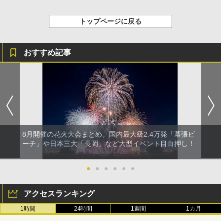
トップページに戻る
おすすめ記事
8月開催の花火大会まとめ。国内最大級2.4万発「幕張ビ
ーチ」や日本三大「長岡」など大型イベント目白押し！
●
●
●
●
●
●
アクセスランキング
1時間
24時間
1週間
1カ月