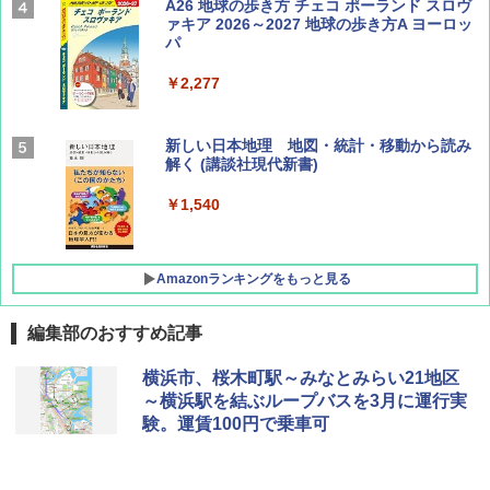
Coyote No.89 特集 星野道夫 夢見る旅
A26 地球の歩き方 チェコ ポーランド スロヴ
ァキア 2026～2027 地球の歩き方A ヨーロッ
パ
￥1,540
￥2,277
AIRLINE（エアライン）2026年9月号【特
新しい日本地理 地図・統計・移動から読み
集】ボーイング110周年を祝して！
解く (講談社現代新書)
￥1,760
￥1,540
Amazonランキングをもっと見る
編集部のおすすめ記事
[キャンパーズコレクション 山善] ポップアッ
BUNDOK(バンドック)ソロ ドーム 1 EX BDK
横浜市、桜木町駅～みなとみらい21地区
プテント 傘みたいに広げて畳める パッとサ
-08EX カーキ ソロキャンプ ポリエステル フ
～横浜駅を結ぶループバスを3月に運行実
ッとサンシェード キューブ フルクローズ メ
レーム テント
験。運賃100円で乗車可
ッシュ 簡単設置 ワンタッチテント キャンプ
&ハイキング カーキ PATC-150(KH)
￥14,800
￥6,831