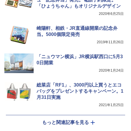
「ひょうちゃん」もオリジナルデザイン
2020年6月25日
[キャンパーズコレクション 山善] 傘みたいに
着替えテント トイレテント 透けない【換気
広げるだけ パッとサッとテント キューブワ
通気窓付き】収納袋付き UVカット 防水 防災
イドプラス ブラックコーティング フルクロ
コンパクト iimono117 (ブルー)
崎陽軒、相鉄・JR直通線開業の記念弁
ーズ メッシュ 5人用 簡単設置 ポップアップ
当。5000個限定発売
テント PATCW-200B エクルベージュ
￥3,080
2019年11月26日
￥15,990
「ニュウマン横浜」JR横浜駅西口に5月3
0日開業
2020年1月24日
総菜店「RF1」、3000円以上買うとエコ
バッグをプレゼントするキャンペーン。1
月31日実施
2021年1月25日
もっと関連記事を見る