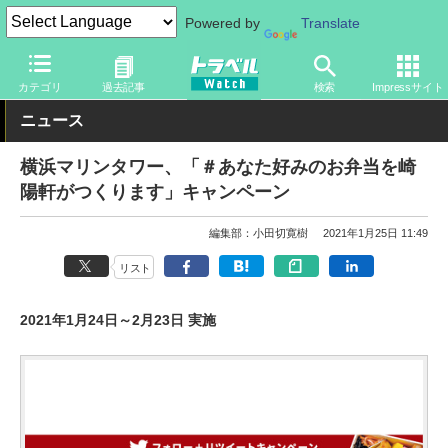
Powered by
Translate
トラベル Watch
旅の情報
観光地
観光スポット
カテゴリ
過去記事
検索
Impressサイト
ニュース
横浜マリンタワー、「＃あなた好みのお弁当を崎
陽軒がつくります」キャンペーン
編集部：小田切寛樹
2021年1月25日 11:49
リスト
2021年1月24日～2月23日 実施