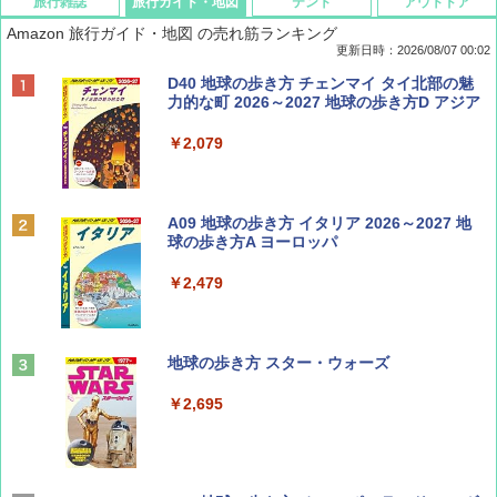
旅行雑誌
旅行ガイド・地図
テント
アウトドア
Amazon 旅行ガイド・地図 の売れ筋ランキング
更新日時：2026/08/07 00:02
ディズニーファン ２０２６年 ９月号 [雑
D40 地球の歩き方 チェンマイ タイ北部の魅
誌] (ＤＩＳＮＥＹ ＦＡＮ)
力的な町 2026～2027 地球の歩き方D アジア
￥713
￥2,079
BE-PAL(ビ-パル) 2026年 9 月号【特別付録:
A09 地球の歩き方 イタリア 2026～2027 地
SOTO ミニマル"旅"財布 ランダム2種】
球の歩き方A ヨーロッパ
￥1,500
￥2,479
山と溪谷 2026年8月号「南アルプス大全」
地球の歩き方 スター・ウォーズ
￥1,540
￥2,695