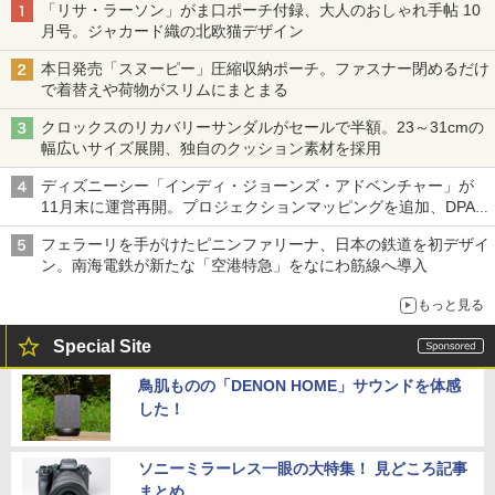
「リサ・ラーソン」がま口ポーチ付録、大人のおしゃれ手帖 10
月号。ジャカード織の北欧猫デザイン
本日発売「スヌーピー」圧縮収納ポーチ。ファスナー閉めるだけ
で着替えや荷物がスリムにまとまる
クロックスのリカバリーサンダルがセールで半額。23～31cmの
幅広いサイズ展開、独自のクッション素材を採用
ディズニーシー「インディ・ジョーンズ・アドベンチャー」が
11月末に運営再開。プロジェクションマッピングを追加、DPA
は1500円
フェラーリを手がけたピニンファリーナ、日本の鉄道を初デザイ
ン。南海電鉄が新たな「空港特急」をなにわ筋線へ導入
もっと見る
Special Site
鳥肌ものの「DENON HOME」サウンドを体感
した！
ソニーミラーレス一眼の大特集！ 見どころ記事
まとめ