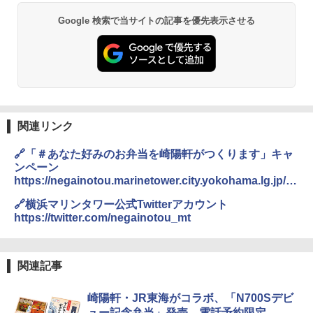
GRANDOOR ステンレス保冷剤 2個セット 2
Google 検索で当サイトの記事を優先表示させる
026リニューアル 急速冷凍 空間倍増 衛生的
PYKES PEAK (パイクスピーク) 着替えテン
コンパクト 保冷力長持ち
ト プライバシー テント 【中が透けない】 1
人用 折りたたみ 防災グッズ 災害用トイレ ビ
￥2,980
ーチ ピクニック ポップアップテント 携帯 簡
易 トイレテント (ブラック)
DEWEL パラソル 大型 ビーチ アウトドアパ
￥4,980
ラソル ガーデン サイトシート付 折りたたみ
防水 UVカット 4段階高さ調整 軽量 収納袋付
関連リンク
き
ENDLESS BASE 《めざましテレビで紹介》
🔗「＃あなた好みのお弁当を崎陽軒がつくります」キャ
テント ワンタッチ RENEW 幅200 2-3人用 43
￥6,999
ンペーン
500002(88859)
https://negainotou.marinetower.city.yokohama.lg.jp/ev
ent/cp_kiyoken0124.html
￥5,999
熊撃退スプレー 熊よけスプレー 熊スプレー
🔗横浜マリンタワー公式Twitterアカウント
【日本企業販売】超強力クマ対策スプレー 30
https://twitter.com/negainotou_mt
0ml（連続噴射30秒）110ml（連続噴射15
[キャンパーズコレクション 山善] 傘みたいに
秒）射程5～10m 安全ロック搭載 携帯収納袋
広げるだけ パッとサッとテント ブラックコ
付き ヒグマ・イノシシ対策 自治体・教育機
ーティング フルクローズ メッシュ 3-4人用
関の購入実績 登山・キャンプ・アウトドア・
関連記事
簡単設置 ポップアップテント エクルベージ
防災用品 長期保存可能 緊急時用 日本国内発
ュ(BC仕様) PATC-150B(EB)
送
崎陽軒・JR東海がコラボ、「N700Sデビ
￥9,990
￥3,680
ュー記念弁当」発売。電話予約限定。