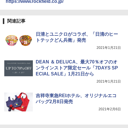
https://www.rockfield.co.jp/
￥-
[キャンパーズコレクション 山善] 傘みたいに
広げるだけ パッとサッとテント ブラックコ
DEWEL パラソル 大型 ビーチ アウトドアパ
関連記事
ーティング フルクローズ メッシュ 3-4人用
ラソル ガーデン サイトシート付 折りたたみ
簡単設置 ポップアップテント エクルベージ
防水 UVカット 4段階高さ調整 軽量 収納袋付
日清とユニクロがコラボ、「日清のヒー
ュ(BC仕様) PATC-150B(EB)
き
トテックどん兵衛」発売
￥9,990
￥6,459
2021年1月21日
[キャンパーズコレクション 山善] 傘みたいに
ポインターライト 強力 小型 緑色/赤色/青紫色
DEAN ＆ DELUCA、最大70％オフのオ
広げるだけ パッとサッとテント キューブワ
USB充電式 高精度 超長距離照射 長時間使用
ンラインストア限定セール「7DAYS SP
イド ブラックコーティング フルクローズ メ
可能 安全ロック付き 高安全性 金属製耐久 コ
ECIAL SALE」1月21日から
ッシュ 4人用 簡単設置 ポップアップテント P
ンパクト多機能設計 持ち運び便利 アウトド
ATCW-150B エクルベージュ
ア/オフィス/教育現場/展示会用 緑
2021年1月21日
￥-
￥1,180
吉祥寺東急REIホテル、オリジナルエコ
バッグ2月8日発売
2021年2月6日