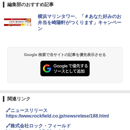
編集部のおすすめ記事
[キャンパーズコレクション 山善] ポップアッ
熊撃退スプレー 熊よけスプレー 熊スプレー
横浜マリンタワー、「＃あなた好みのお
プテント 傘みたいに広げて畳める パッとサ
【日本企業販売】超強力クマ対策スプレー 30
弁当を崎陽軒がつくります」キャンペー
ッとサンシェード キューブ フルクローズ メ
0ml（連続噴射30秒）110ml（連続噴射15
ン
ッシュ 簡単設置 ワンタッチテント キャンプ
秒）射程5～10m 安全ロック搭載 携帯収納袋
&ハイキング カーキ PATC-150(KH)
付き ヒグマ・イノシシ対策 自治体・教育機
関の購入実績 登山・キャンプ・アウトドア・
防災用品 長期保存可能 緊急時用 日本国内発
￥6,830
送
Google 検索で当サイトの記事を優先表示させる
￥3,680
PYKES PEAK (パイクスピーク) 着替えテン
ト プライバシー テント 【中が透けない】 1
人用 折りたたみ 防災グッズ 災害用トイレ ビ
ーチ ピクニック ポップアップテント 携帯 簡
GRANDOOR ステンレス保冷剤 2個セット 2
易 トイレテント (グレー)
026リニューアル 急速冷凍 空間倍増 衛生的
コンパクト 保冷力長持ち
￥4,980
￥2,980
関連リンク
ENDLESS BASE 《めざましテレビで紹介》
🔗ニュースリリース
テント ワンタッチ RENEW 幅200 2-3人用 43
BUNDOK(バンドック)ソロ ドーム 1 EX BDK
https://www.rockfield.co.jp/newsrelese/188.html
500002(88859)
-08EX カーキ ソロキャンプ ポリエステル フ
レーム ドーム型 テント
🔗株式会社ロック・フィールド
￥5,999