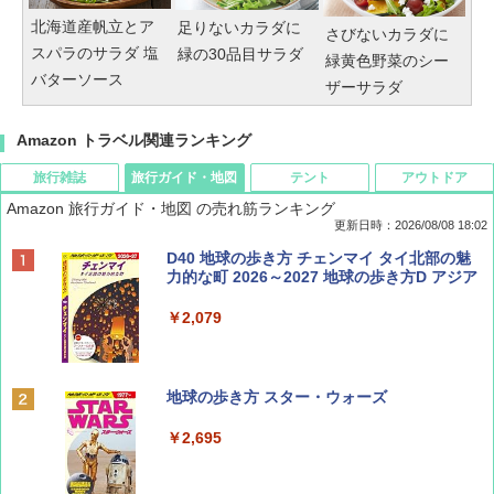
北海道産帆立とア
足りないカラダに
さびないカラダに
スパラのサラダ 塩
緑の30品目サラダ
緑黄色野菜のシー
バターソース
ザーサラダ
Amazon トラベル関連ランキング
旅行雑誌
旅行ガイド・地図
テント
アウトドア
Amazon 旅行ガイド・地図 の売れ筋ランキング
更新日時：2026/08/08 18:02
BE-PAL(ビ-パル) 2026年 9 月号【特別付録:
D40 地球の歩き方 チェンマイ タイ北部の魅
SOTO ミニマル"旅"財布 ランダム2種】
力的な町 2026～2027 地球の歩き方D アジア
￥1,500
￥2,079
ディズニーファン ２０２６年 ９月号 [雑
地球の歩き方 スター・ウォーズ
誌] (ＤＩＳＮＥＹ ＦＡＮ)
￥2,695
￥713