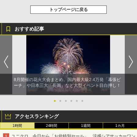
トップページに戻る
おすすめ記事
8月開催の花火大会まとめ。国内最大級2.4万発「幕張ビ
ーチ」や日本三大「長岡」など大型イベント目白押し！
●
●
●
●
●
●
アクセスランキング
1時間
24時間
1週間
1カ月
ユニクロ、今日から「お盆特別セール」。涼感シアサッカーワン