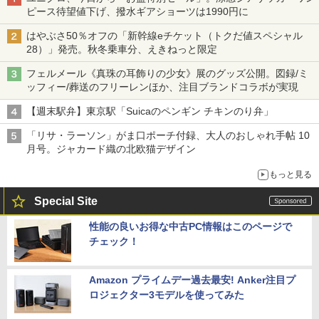
ピース待望値下げ、撥水ギアショーツは1990円に
はやぶさ50％オフの「新幹線eチケット（トクだ値スペシャル
28）」発売。秋冬乗車分、えきねっと限定
フェルメール《真珠の耳飾りの少女》展のグッズ公開。図録/ミ
ッフィー/葬送のフリーレンほか、注目ブランドコラボが実現
【週末駅弁】東京駅「Suicaのペンギン チキンのり弁」
「リサ・ラーソン」がま口ポーチ付録、大人のおしゃれ手帖 10
月号。ジャカード織の北欧猫デザイン
もっと見る
Special Site
性能の良いお得な中古PC情報はこのページで
チェック！
Amazon プライムデー過去最安! Anker注目プ
ロジェクター3モデルを使ってみた