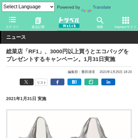
Powered by
Translate
トラベル Watch
旅の情報
観光地
グルメ
カテゴリ
過去記事
検索
Impressサイト
ニュース
総菜店「RF1」、3000円以上買うとエコバッグを
プレゼントするキャンペーン。1月31日実施
編集部：重田渚瑳
2021年1月25日 18:20
リスト
2021年1月31日 実施