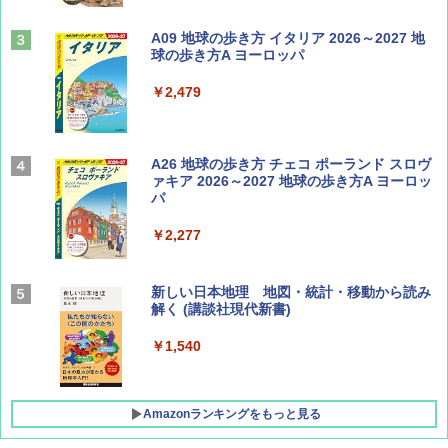
山と溪谷 2026年8月号「南アルプス大全」
A09 地球の歩き方 イタリア 2026～2027 地
球の歩き方A ヨーロッパ
￥1,540
￥2,479
Coyote No.89 特集 星野道夫 夢見る旅
A26 地球の歩き方 チェコ ポーランド スロヴ
ァキア 2026～2027 地球の歩き方A ヨーロッ
パ
￥1,540
￥2,277
AIRLINE（エアライン）2026年9月号【特
新しい日本地理 地図・統計・移動から読み
集】ボーイング110周年を祝して！
解く (講談社現代新書)
￥1,760
￥1,540
Amazonランキングをもっと見る