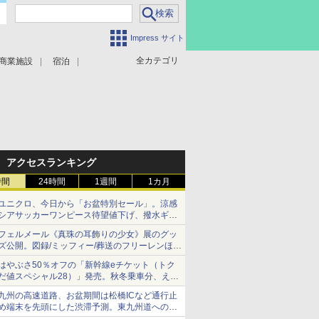
Impress サイト
全カテゴリ
商業施設
宿泊
アクセスランキング
時間
24時間
1週間
1カ月
ユニクロ、今日から「お盆特別セール」。涼感
シアサッカーワンピース待望値下げ、撥水ギア
ショーツは1990円に
フェルメール《真珠の耳飾りの少女》展のグッ
ズ公開。図録/ミッフィー/葬送のフリーレンほ
か、注目ブランドコラボが実現
はやぶさ50％オフの「新幹線eチケット（トク
だ値スペシャル28）」発売。秋冬乗車分、えき
ねっと限定
九州の高速道路、お盆期間は松橋ICなど通行止
め端末を先頭にした渋滞予測。東九州道への迂
回は料金調整を実施