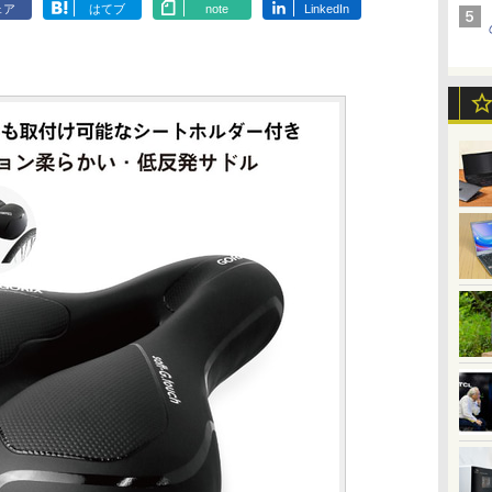
ェア
はてブ
note
LinkedIn