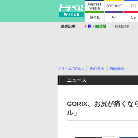
過去記事
万
博
・
園芸博
取材記事
トラベル Watch
旅の方法
自転車旅
ニュース
GORIX、お尻が痛く
ル」