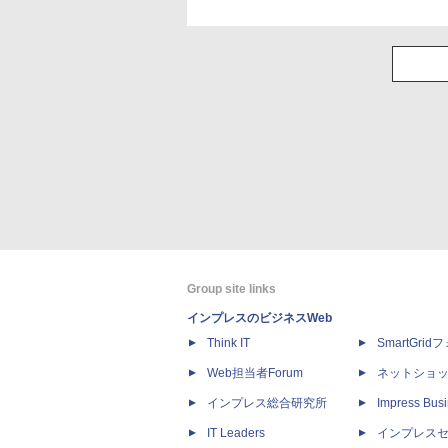
Group site links
インプレスのビジネスWeb
Think IT
SmartGri
Web担当者Forum
ネットショ
インプレス総合研究所
Impress Busi
IT Leaders
インプレス