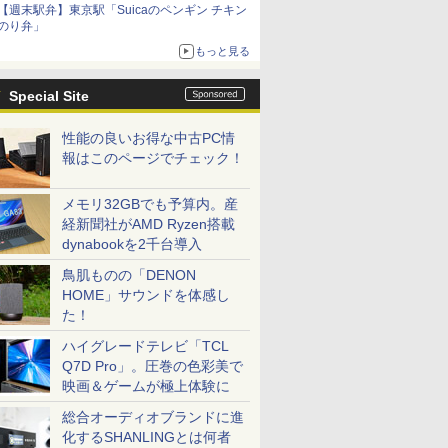
【週末駅弁】東京駅「Suicaのペンギン チキン
のり弁」
もっと見る
Special Site
性能の良いお得な中古PC情
報はこのページでチェック！
メモリ32GBでも予算内。産
経新聞社がAMD Ryzen搭載
dynabookを2千台導入
鳥肌ものの「DENON
HOME」サウンドを体感し
た！
ハイグレードテレビ「TCL
Q7D Pro」。圧巻の色彩美で
映画＆ゲームが極上体験に
総合オーディオブランドに進
化するSHANLINGとは何者