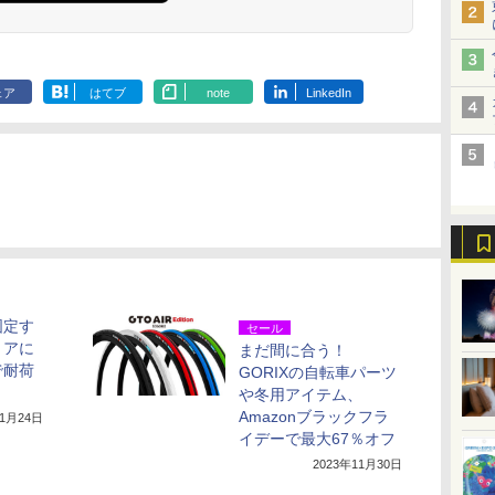
ェア
はてブ
note
LinkedIn
固定す
セール
リアに
まだ間に合う！
で耐荷
GORIXの自転車パーツ
や冬用アイテム、
Amazonブラックフラ
11月24日
イデーで最大67％オフ
2023年11月30日