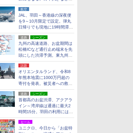
貨24種
航空
JAL、羽田～香港線の深夜便
を9～10月限定で設定。弾丸
日帰りでも現地に19時間滞在
できる
道路
シーズン
九州の高速道路、お盆期間は
松橋ICなど通行止め端末を先
頭にした渋滞予測。東九州道
への迂回は料金調整を実施
話題
オリエンタルランド、令和8
年熊本地震に1000万円超の
寄付を発表。被災者への救援
活動・復旧支援
道路
シーズン
首都高のお盆渋滞、アクアラ
イン～湾岸線は通過に最大2
時間15分。羽田の利用には
「空港西出口」の利用検討を
セール
ユニクロ、今日から「お盆特