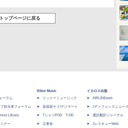
トップページに戻る
Rittor Music
イカロス出版
dフォーラム
リットーミュージック
AIRLINEweb
ップ担当者フォーラム
楽器探そう!デジマート
Jディフェンスニュー
ness Library
TシャツPOD T-OD
通訳翻訳ジャーナル
セミナー
立東舎
JレスキューWeb