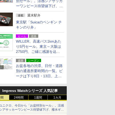
別セール」。涼感シアサッカ
ーワンピース待望値下げ、撥
水ギアショーツは1990円に
週末駅弁
連載
東京駅「Suicaのペンギン チ
キンのり弁」
セール
道路
WILLER、高速バス1kmあた
り5円セール。東京～大阪は
2750円、ご縁に感謝を込め
た20周年記念キャンペーン
道路
シーズン
お盆各地の渋滞、日付・道路
別の通過所要時間の一覧。ピ
ークは下り8日・13日、上り
14日・15日
Impress Watchシリーズ 人気記事
時間
24時間
1週間
1カ月
ユニクロ、今日から「お盆特別セール」。涼感
シアサッカーワンピース待望値下げ、撥水ギア
ショーツは1990円に