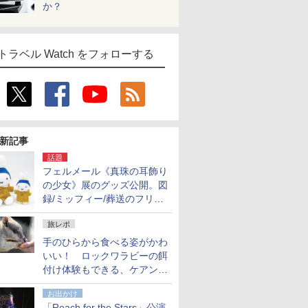
か？
トラベル Watch をフォローする
新記事
話題
フェルメール《真珠の耳飾り
の少女》展のグッズ公開。図
録/ミッフィー/葬送のフリー
レンほか、注目ブランドコラ
旅レポ
ボが実現
手のひらから食べる姿がかわ
いい！ ロックワラビーの餌
付け体験もできる、ケアンズ
でアサートン高原の日本語ガ
お出かけ
イド付きツアーに参加してみ
「Reach for the Stars」公演