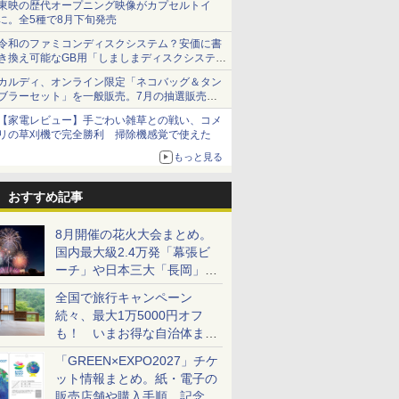
東映の歴代オープニング映像がカプセルトイ
に。全5種で8月下旬発売
令和のファミコンディスクシステム？安価に書
き換え可能なGB用「しましまディスクシステ
ム」
カルディ、オンライン限定「ネコバッグ＆タン
ブラーセット」を一般販売。7月の抽選販売の
当選無効分
【家電レビュー】手ごわい雑草との戦い、コメ
リの草刈機で完全勝利 掃除機感覚で使えた
もっと見る
おすすめ記事
8月開催の花火大会まとめ。
国内最大級2.4万発「幕張ビ
ーチ」や日本三大「長岡」な
ど大型イベント目白押し！
全国で旅行キャンペーン
続々、最大1万5000円オフ
も！ いまお得な自治体まと
め
「GREEN×EXPO2027」チケ
ット情報まとめ。紙・電子の
販売店舗や購入手順、記念チ