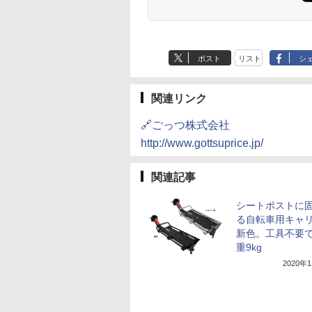
ポスト
リスト
シ
関連リンク
🔗ごっつ株式会社
http://www.gottsuprice.jp/
関連記事
シートポストに
る自転車用キャ
新色。工具不要
重9kg
2020年