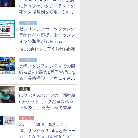
た
に伴うファンタジーランドの
夜間入場規制を変更。9月か
ら18時50分～20時ごろに
お出かけ
ゼンリン、スポーツファンの
長崎遠征を応援。上位ランク
インで和牛がもらえる
「GO！GO！長崎スタンプラ
推し活向けクリアうちわも配布
リー」
お出かけ
長崎スタジアムシティでの観
戦＆2泊で最大1万円お得にな
る「長崎満喫！アウェイ遠征
応援キャンペーン」
鉄道
はやぶさ50％オフの「新幹線
eチケット（トクだ値スペシ
ャル28）」発売。秋冬乗車
分、えきねっと限定
グッズ
Zoff、「MLB」6球団コラ
ボ。サングラス24種とチャー
ムにもなるメガネ拭きなど雑