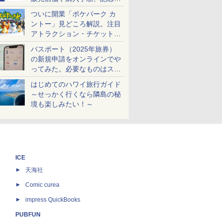
ケットも解説
ついに開業「ポケパーク カ
ントー」見どころ解説。注目
アトラクション・チケット手
配・来場前に必要な準備は？
パスポート（2025年旅券）
の新規申請をオンラインでや
ってみた。必要なものはスマ
ホとマイナカードのみ
はじめてのハワイ旅行ガイド
～せっかく行くなら隣島の秘
境も楽しみたい！～
ICE
天海社
ス
Comic curea
impress QuickBooks
PUBFUN