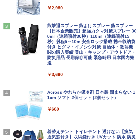
人用 折りたたみ 防災グッズ 災害用トイレ ビ
ーチ ピクニック ポップアップテント 携帯 簡
￥2,980
易 トイレテント (オリーブ)
山と溪谷 2026年8月号「南アルプス大全」
A09 地球の歩き方 イタリア 2026～2027 地
￥4,836
球の歩き方A ヨーロッパ
熊撃退スプレー 熊よけスプレー 熊スプレー
￥1,540
【日本企業販売】超強力クマ対策スプレー 30
￥2,479
0ml（連続噴射30秒）110ml（連続噴射15
ENDLESS BASE 《めざましテレビで紹介》
秒）射程5～10m 安全ロック搭載 携帯収納袋
テント ワンタッチ RENEW 幅200 2-3人用 43
付き ヒグマ・イノシシ対策 自治体・教育機
500002(88859)
関の購入実績 登山・キャンプ・アウトドア・
防災用品 長期保存可能 緊急時用 日本国内発
Coyote No.89 特集 星野道夫 夢見る旅
A26 地球の歩き方 チェコ ポーランド スロヴ
送
ァキア 2026～2027 地球の歩き方A ヨーロッ
￥5,999
パ
￥1,540
￥3,680
￥2,277
[キャンパーズコレクション 山善] 傘みたいに
広げるだけ パッとサッとテント ブラックコ
ーティング フルクローズ メッシュ 3-4人用
Across やわらか保冷剤 日本製 固まらない 1
簡単設置 ポップアップテント エクルベージ
1cm ソフト 2個セット (2個セット)
AIRLINE（エアライン）2026年9月号【特
新しい日本地理 地図・統計・移動から読み
ュ(BC仕様) PATC-150B(EB)
集】ボーイング110周年を祝して！
解く (講談社現代新書)
￥680
￥9,990
￥1,760
￥1,540
着替えテント トイレテント 透けない【換気
[キャンパーズコレクション 山善] 傘みたいに
通気窓付き】収納袋付き UVカット 防水 防災
広げるだけ パッとサッとテント キューブワ