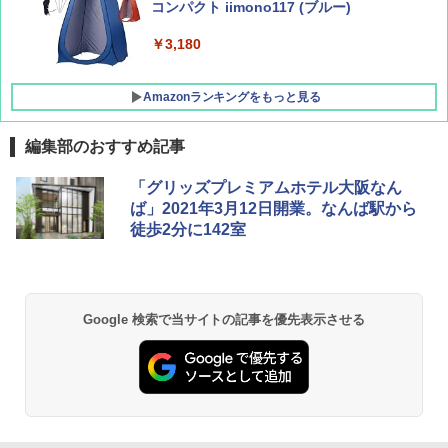
コンパクト iimono117 (ブルー)
イドプラス ブラックコーティング フルクロ
ーズ メッシュ 5人用 簡単設置 ポップアップ
テント PATCW-200B エクルベージュ
￥3,180
￥15,990
Amazonランキングをもっと見る
編集部のおすすめ記事
「グリッズプレミアムホテル大阪なん
ば」2021年3月12日開業。なんば駅から
徒歩2分に142室
Google 検索で当サイトの記事を優先表示させる