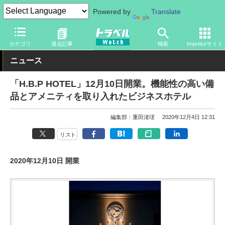
Powered by
Translate
トラベル Watch
地域
国内旅行
京都・大阪
カテゴリ
過去記事
検索
Impressサイト
ニュース
「H.B.P HOTEL」12月10日開業。機能性の高い備
品とアメニティを取り入れたビジネスホテル
編集部：重田渚瑳
2020年12月4日 12:31
リスト
2020年12月10日 開業