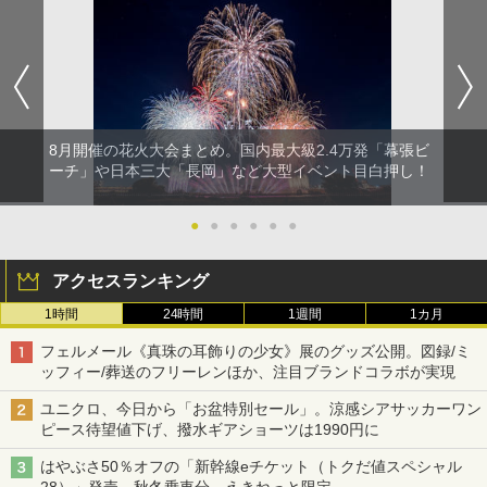
8月開催の花火大会まとめ。国内最大級2.4万発「幕張ビ
ーチ」や日本三大「長岡」など大型イベント目白押し！
●
●
●
●
●
●
アクセスランキング
1時間
24時間
1週間
1カ月
フェルメール《真珠の耳飾りの少女》展のグッズ公開。図録/ミ
ッフィー/葬送のフリーレンほか、注目ブランドコラボが実現
ユニクロ、今日から「お盆特別セール」。涼感シアサッカーワン
ピース待望値下げ、撥水ギアショーツは1990円に
はやぶさ50％オフの「新幹線eチケット（トクだ値スペシャル
28）」発売。秋冬乗車分、えきねっと限定