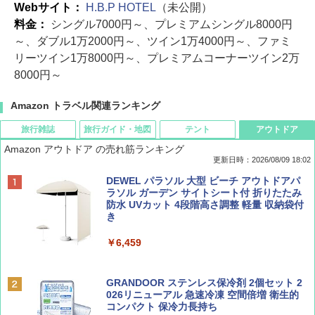
Webサイト：
H.B.P HOTEL
（未公開）
料金：
シングル7000円～、プレミアムシングル8000円
～、ダブル1万2000円～、ツイン1万4000円～、ファミ
リーツイン1万8000円～、プレミアムコーナーツイン2万
8000円～
Amazon トラベル関連ランキング
旅行雑誌
旅行ガイド・地図
テント
アウトドア
Amazon アウトドア の売れ筋ランキング
更新日時：2026/08/09 18:02
BE-PAL(ビ-パル) 2026年 9 月号【特別付録:
地球の歩き方 スター・ウォーズ
[キャンパーズコレクション 山善] ポップアッ
DEWEL パラソル 大型 ビーチ アウトドアパ
SOTO ミニマル"旅"財布 ランダム2種】
プテント 傘みたいに広げて畳める パッとサ
ラソル ガーデン サイトシート付 折りたたみ
ッとサンシェード キューブ フルクローズ メ
防水 UVカット 4段階高さ調整 軽量 収納袋付
￥2,695
ッシュ 簡単設置 ワンタッチテント キャンプ
き
￥1,500
&ハイキング カーキ PATC-150(KH)
￥6,459
￥6,829
ディズニーファン ２０２６年 ９月号 [雑
D40 地球の歩き方 チェンマイ タイ北部の魅
誌] (ＤＩＳＮＥＹ ＦＡＮ)
力的な町 2026～2027 地球の歩き方D アジア
GRANDOOR ステンレス保冷剤 2個セット 2
PYKES PEAK (パイクスピーク) 着替えテン
026リニューアル 急速冷凍 空間倍増 衛生的
ト プライバシー テント 【中が透けない】 1
コンパクト 保冷力長持ち
￥713
￥2,079