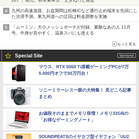
九州の高速道路、お盆期間は松橋ICなど通行止め端末を先頭にし
た渋滞予測。東九州道への迂回は料金調整を実施
「ムーミン」大小メッシュポーチが付録、素敵なあの人 11月
号。中身が見やすく、温泉スパにも使える
もっと見る
Special Site
マウス、RTX 5060 Ti搭載ゲーミングPCが7万
5,000円オフで30万円台！
ソニーミラーレス一眼の大特集！ 見どころ記事
まとめ
お値段そのままでメモリ倍増！メモリ32GBの
「お得なゲーミングノート」
SOUNDPEATSのイヤカフ型イヤフォン「UU2