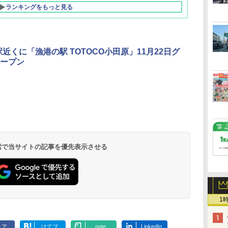
ランキングをもっと見る
駅近くに「漁港の駅 TOTOCO小田原」11月22日グ
ープン
北陸 福井 あわら
品川プリンスホテ
舞浜ビューホテル
箱根湯本温泉 ホテ
ホテルトラスティ東
オリエンタルホテル
下呂温泉 水明館
住友不動産ホテル ヴ
東京ベイ舞浜ホテル
温泉 清風荘（北陸
ル イーストタワー
ｂｙ ＨＵＬＩＣ
ル おかだ
京ベイサイド
東京ベイ
ィラフォンテーヌグラ
ファーストリゾート
8,250円～
最大級の庭園露天風
（旧：東京ベイ舞浜
ンド東京有明
9,958円～
11,200円～
5,450円～
5,200円～
4,290円～
呂の宿 清風荘）
ホテル）
19,541円～
5,758円～
6,070円～
 検索で当サイトの記事を優先表示させる
1
ェア
はてブ
note
LinkedIn