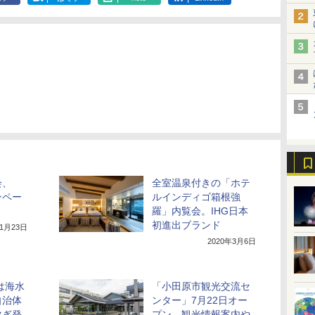
会、
全室温泉付きの「ホテ
ンペー
ルインディゴ箱根強
羅」内覧会。IHG日本
初進出ブランド
年1月23日
2020年3月6日
は海水
「小田原市観光交流セ
自治体
ンター」7月22日オー
次ぎ発
プン。観光情報案内や