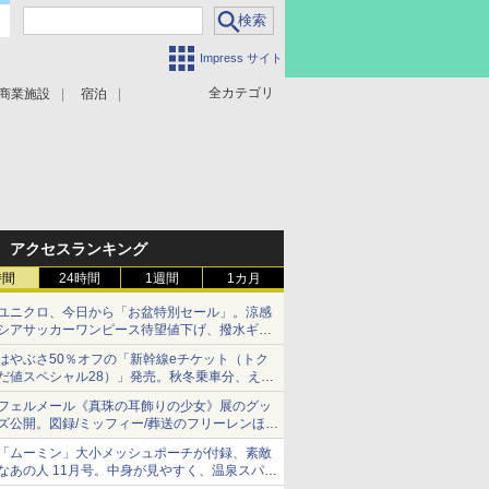
Impress サイト
全カテゴリ
商業施設
宿泊
アクセスランキング
時間
24時間
1週間
1カ月
ユニクロ、今日から「お盆特別セール」。涼感
シアサッカーワンピース待望値下げ、撥水ギア
ショーツは1990円に
はやぶさ50％オフの「新幹線eチケット（トク
だ値スペシャル28）」発売。秋冬乗車分、えき
ねっと限定
フェルメール《真珠の耳飾りの少女》展のグッ
ズ公開。図録/ミッフィー/葬送のフリーレンほ
か、注目ブランドコラボが実現
「ムーミン」大小メッシュポーチが付録、素敵
なあの人 11月号。中身が見やすく、温泉スパに
も使える