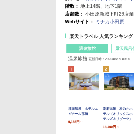
階数：
地上14階、地下1階
店舗数：
小田原新城下町26店舗
Webサイト：
ミナカ小田原
楽天トラベル 人気ランキング
温泉旅館
露天風呂
温泉旅館
更新日時：2026/08/09 00:00
那須温泉 ホテルエ
別府温泉 杉乃井ホ
ピナール那須
テル（オリックスホ
テルズ＆リゾーツ）
9,135円～
13,400円～