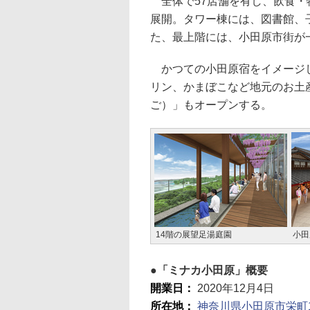
全体で57店舗を有し、飲食・
展開。タワー棟には、図書館、
た、最上階には、小田原市街が
かつての小田原宿をイメージし
リン、かまぼこなど地元のお土
ご）」もオープンする。
14階の展望足湯庭園
小田
「ミナカ小田原」概要
開業日：
2020年12月4日
所在地：
神奈川県小田原市栄町1-