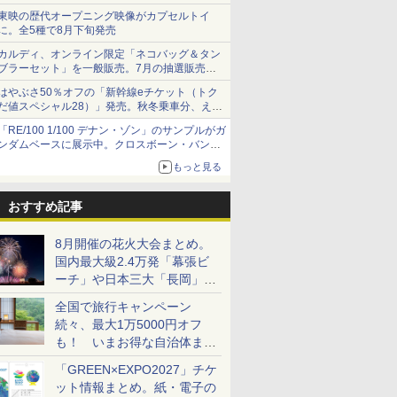
ショーツは1990円に
東映の歴代オープニング映像がカプセルトイ
に。全5種で8月下旬発売
カルディ、オンライン限定「ネコバッグ＆タン
ブラーセット」を一般販売。7月の抽選販売の
当選無効分
はやぶさ50％オフの「新幹線eチケット（トク
だ値スペシャル28）」発売。秋冬乗車分、えき
ねっと限定
「RE/100 1/100 デナン・ゾン」のサンプルがガ
ンダムベースに展示中。クロスボーン・バンガ
ードの制式量産機が間もなく発送【ガンダムベ
もっと見る
ース撮り下ろし】
おすすめ記事
8月開催の花火大会まとめ。
国内最大級2.4万発「幕張ビ
ーチ」や日本三大「長岡」な
ど大型イベント目白押し！
全国で旅行キャンペーン
続々、最大1万5000円オフ
も！ いまお得な自治体まと
め
「GREEN×EXPO2027」チケ
ット情報まとめ。紙・電子の