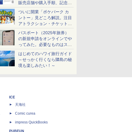
販売店舗や購入手順、記念チ
ケットも解説
ついに開業「ポケパーク カ
ントー」見どころ解説。注目
アトラクション・チケット手
配・来場前に必要な準備は？
パスポート（2025年旅券）
の新規申請をオンラインでや
ってみた。必要なものはスマ
ホとマイナカードのみ
はじめてのハワイ旅行ガイド
～せっかく行くなら隣島の秘
境も楽しみたい！～
ICE
天海社
ス
Comic curea
impress QuickBooks
PUBFUN