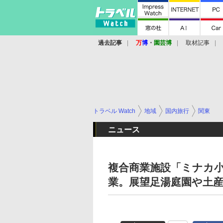
過去記事
万
博
・
園芸博
取材記事
トラベル Watch
地域
国内旅行
関東
ニュース
複合商業施設「ミナカ小
業。展望足湯庭園や土