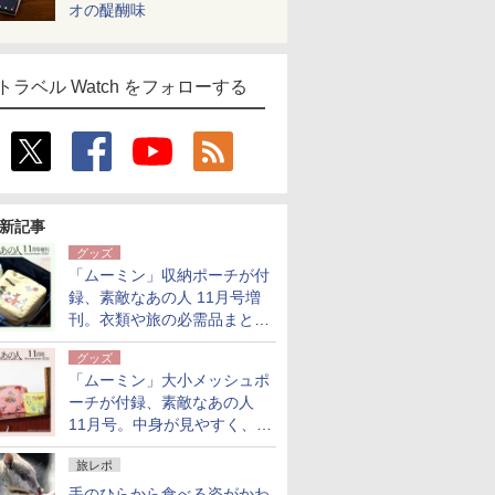
オの醍醐味
トラベル Watch をフォローする
新記事
グッズ
「ムーミン」収納ポーチが付
録、素敵なあの人 11月号増
刊。衣類や旅の必需品まとま
る大小2個セット
グッズ
「ムーミン」大小メッシュポ
ーチが付録、素敵なあの人
11月号。中身が見やすく、温
泉スパにも使える
旅レポ
手のひらから食べる姿がかわ