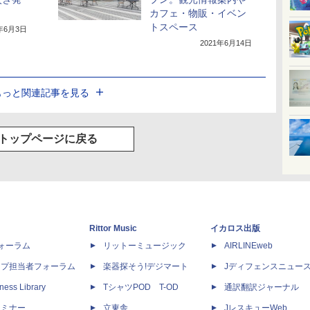
カフェ・物販・イベン
トスペース
0年6月3日
2021年6月14日
もっと関連記事を見る
トップページに戻る
Rittor Music
イカロス出版
dフォーラム
リットーミュージック
AIRLINEweb
ップ担当者フォーラム
楽器探そう!デジマート
Jディフェンスニュー
ness Library
TシャツPOD T-OD
通訳翻訳ジャーナル
セミナー
立東舎
JレスキューWeb