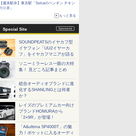
【週末駅弁】東京駅「Suicaのペンギン チキン
のり弁」
もっと見る
Special Site
SOUNDPEATSのイヤカフ型
イヤフォン「UU2イヤーカ
フ」をイヤカフマニアが語る
ソニーミラーレス一眼の大特
集！ 見どころ記事まとめ
総合オーディオブランドに進
化するSHANLINGとは何者
か？
レイズのプレミアムカー向け
ブランドHOMURAから
「2×9R」が登場！
「A&ultima SP4000T」の魅
力！ポケットに入るオーディ