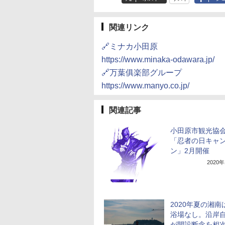
関連リンク
🔗ミナカ小田原
https://www.minaka-odawara.jp/
🔗万葉俱楽部グループ
https://www.manyo.co.jp/
関連記事
小田原市観光協
「忍者の日キャ
ン」2月開催
2020
2020年夏の湘南
浴場なし。沿岸
が開設断念を相