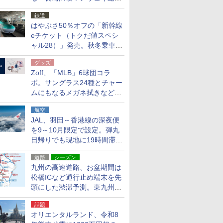
応援キャンペーン」
鉄道
はやぶさ50％オフの「新幹線
eチケット（トクだ値スペシ
ャル28）」発売。秋冬乗車
分、えきねっと限定
グッズ
Zoff、「MLB」6球団コラ
ボ。サングラス24種とチャー
ムにもなるメガネ拭きなど雑
貨24種
航空
JAL、羽田～香港線の深夜便
を9～10月限定で設定。弾丸
日帰りでも現地に19時間滞在
できる
道路
シーズン
九州の高速道路、お盆期間は
松橋ICなど通行止め端末を先
頭にした渋滞予測。東九州道
への迂回は料金調整を実施
話題
オリエンタルランド、令和8