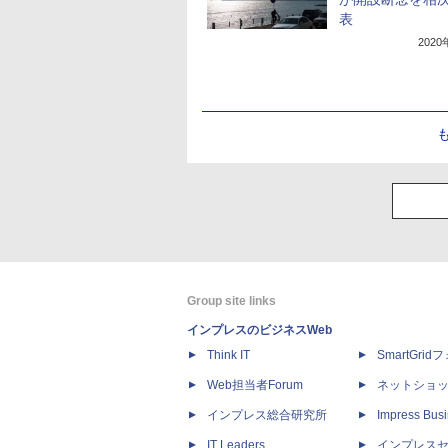
表
202
Group site links
インプレスのビジネスWeb
Think IT
SmartGri
Web担当者Forum
ネットショ
インプレス総合研究所
Impress Busi
IT Leaders
インプレス