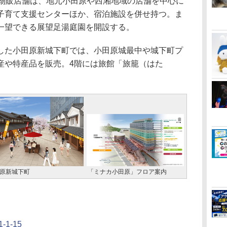
物販店舗は、地元小田原や西湘地域の店舗を中心に
子育て支援センターほか、宿泊施設を併せ持つ。ま
一望できる展望足湯庭園を開設する。
た小田原新城下町では、小田原城最中や城下町プ
産や特産品を販売。4階には旅館「旅籠（はた
原新城下町
「ミナカ小田原」フロア案内
1-15