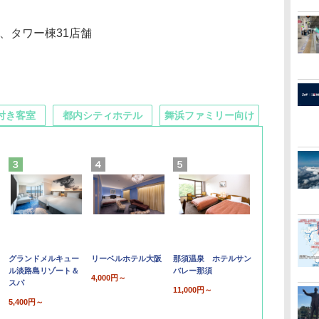
、タワー棟31店舗
付き客室
都内シティホテル
舞浜ファミリー向け
グランドメルキュー
リーベルホテル大阪
那須温泉 ホテルサン
ル淡路島リゾート＆
バレー那須
4,000円～
スパ
11,000円～
5,400円～