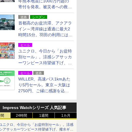
年熊本地震に1000万円超の
寄付を発表。被災者への救援
活動・復旧支援
道路
シーズン
首都高のお盆渋滞、アクアラ
イン～湾岸線は通過に最大2
時間15分。羽田の利用には
「空港西出口」の利用検討を
セール
ユニクロ、今日から「お盆特
別セール」。涼感シアサッカ
ーワンピース待望値下げ、撥
水ギアショーツは1990円に
セール
道路
WILLER、高速バス1kmあた
り5円セール。東京～大阪は
2750円、ご縁に感謝を込め
た20周年記念キャンペーン
Impress Watchシリーズ 人気記事
時間
24時間
1週間
1カ月
ユニクロ、今日から「お盆特別セール」。涼感
シアサッカーワンピース待望値下げ、撥水ギア