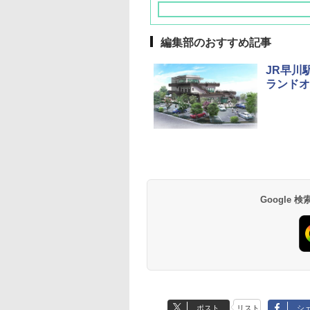
編集部のおすすめ記事
JR早川
ランドオ
草津温泉 ホテル櫻
品川プリンスホテル
グランドニッコー東
海のサウナ＆スパ
東京ドームホテル
シェラトン・グラン
井
京ベイ 舞浜
オールインクルーシ
デ・トーキョーベ
7,037円～
7,980円～
ブ 島原温泉ホテル
イ・ホテル
14,300円～
6,800円～
南風楼
10,450円～
7,950円～
Google
ポスト
リスト
シ