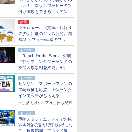
いい！ ロックワラビーの餌
付け体験もできる、ケアンズ
でアサートン高原の日本語ガ
話題
イド付きツアーに参加してみ
フェルメール《真珠の耳飾り
た
の少女》展のグッズ公開。図
録/ミッフィー/葬送のフリー
レンほか、注目ブランドコラ
お出かけ
ボが実現
「Reach for the Stars」公演
に伴うファンタジーランドの
夜間入場規制を変更。9月か
ら18時50分～20時ごろに
お出かけ
ゼンリン、スポーツファンの
長崎遠征を応援。上位ランク
インで和牛がもらえる
「GO！GO！長崎スタンプラ
推し活向けクリアうちわも配布
リー」
お出かけ
長崎スタジアムシティでの観
戦＆2泊で最大1万円お得にな
る「長崎満喫！アウェイ遠征