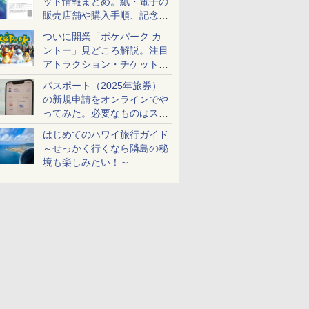
ット情報まとめ。紙・電子の
販売店舗や購入手順、記念チ
ケットも解説
ついに開業「ポケパーク カ
ントー」見どころ解説。注目
アトラクション・チケット手
配・来場前に必要な準備は？
パスポート（2025年旅券）
の新規申請をオンラインでや
ってみた。必要なものはスマ
ホとマイナカードのみ
はじめてのハワイ旅行ガイド
～せっかく行くなら隣島の秘
境も楽しみたい！～