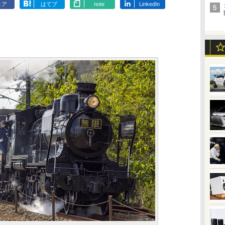
ェア
はてブ
note
LinkedIn