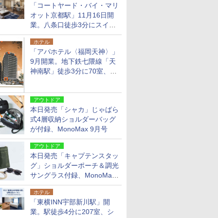
「コートヤード・バイ・マリ
オット京都駅」11月16日開
業。八条口徒歩3分にスイー
ト含む全270室、ダイニング
ホテル
も併設
「アパホテル〈福岡天神〉」
9月開業。地下鉄七隈線「天
神南駅」徒歩3分に70室、エ
リア初の直営店
アウトドア
本日発売「シャカ」じゃばら
式4層収納ショルダーバッグ
が付録、MonoMax 9月号
アウトドア
本日発売「キャプテンスタッ
グ」ショルダーポーチ＆調光
サングラス付録、MonoMax
9月号増刊
ホテル
「東横INN宇部新川駅」開
業。駅徒歩4分に207室、シ