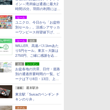
イン～湾岸線は通過に最大2
時間15分。羽田の利用には
「空港西出口」の利用検討を
セール
ユニクロ、今日から「お盆特
別セール」。涼感シアサッカ
ーワンピース待望値下げ、撥
水ギアショーツは1990円に
セール
道路
WILLER、高速バス1kmあた
り5円セール。東京～大阪は
2750円、ご縁に感謝を込め
た20周年記念キャンペーン
道路
シーズン
お盆各地の渋滞、日付・道路
別の通過所要時間の一覧。ピ
ークは下り8日・13日、上り
14日・15日
週末駅弁
連載
東京駅「Suicaのペンギン チ
キンのり弁」
ホテル