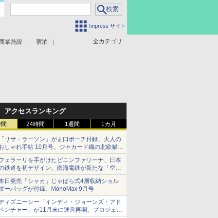
Impress サイト
全カテゴリ
商業施設
宿泊
アクセスランキング
時間
24時間
1週間
1カ月
「リサ・ラーソン」がま口ポーチ付録、大人の
おしゃれ手帖 10月号。ジャカード織の北欧猫デ
ザイン
フェラーリを手がけたピニンファリーナ、日本
の鉄道を初デザイン。南海電鉄が新たな「空港
特急」をなにわ筋線へ導入
本日発売「シャカ」じゃばら式4層収納ショル
ダーバッグが付録、MonoMax 9月号
ディズニーシー「インディ・ジョーンズ・アド
ベンチャー」が11月末に運営再開。プロジェク
ションマッピングを追加、DPAは1500円