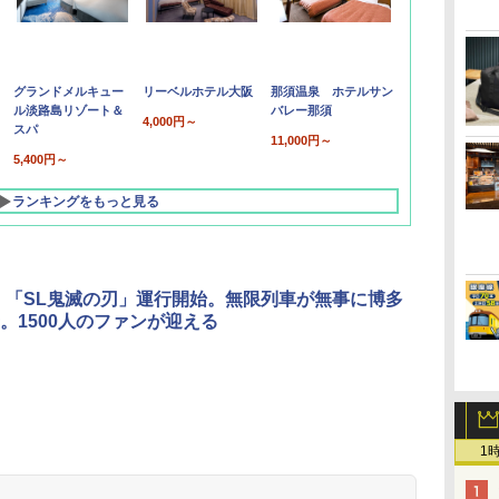
グランドメルキュー
リーベルホテル大阪
那須温泉 ホテルサン
ル淡路島リゾート＆
バレー那須
4,000円～
スパ
11,000円～
5,400円～
ランキングをもっと見る
、「SL鬼滅の刃」運行開始。無限列車が無事に博多
。1500人のファンが迎える
北陸 福井 あわら
品川プリンスホテ
舞浜ビューホテル
箱根湯本温泉 ホテ
ホテルトラスティ東
オリエンタルホテル
下呂温泉 水明館
住友不動産ホテル ヴ
東京ベイ舞浜ホテル
温泉 清風荘（北陸
ル イーストタワー
ｂｙ ＨＵＬＩＣ
ル おかだ
京ベイサイド
東京ベイ
ィラフォンテーヌグラ
ファーストリゾート
1
8,250円～
最大級の庭園露天風
（旧：東京ベイ舞浜
ンド東京有明
9,958円～
11,200円～
5,450円～
5,200円～
4,290円～
呂の宿 清風荘）
ホテル）