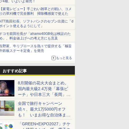
ツ4種、いよいよ発売！
【家電レビュー】手ごわい雑草との戦い、コメ
リの草刈機で完全勝利 掃除機感覚で使えた
NTT島田社長、ソフトバンクのセブン出資に「d
ポイント使えるようにして」
ドコモ前田社長が「ahamo40GB化は検証のた
め」、料金値上げへの考え方にも言及
吉野家、牛リブロースを熱々で提供する「極旨
牛鉄板ステーキ定食」を発売
もっと見る
おすすめ記事
8月開催の花火大会まとめ。
国内最大級2.4万発「幕張ビ
ーチ」や日本三大「長岡」な
ど大型イベント目白押し！
全国で旅行キャンペーン
続々、最大1万5000円オフ
kimetunoyaiba_mugenn.pdf
も！ いまお得な自治体まと
め
「GREEN×EXPO2027」チケ