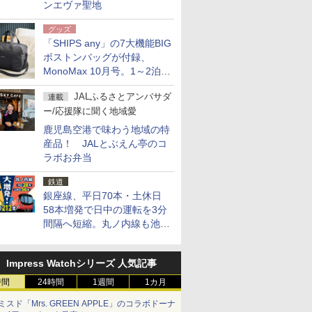
ンエヴァ聖地
グッズ
「SHIPS any」の7大機能BIG
ボストンバッグが付録、
MonoMax 10月号。1～2泊の
荷物、キャリーオンも可能
JALふるさとアンバサダ
連載
ー/応援隊に聞く地域愛
鹿児島空港で味わう地域の特
産品！ JALとぶえん亭のコ
ラボお弁当
鉄道
銀座線、平日70本・土休日
58本増発で日中の運転を3分
間隔へ短縮。丸ノ内線も池袋
～中野坂上を4分間隔に
Impress Watchシリーズ 人気記事
時間
24時間
1週間
1カ月
ミスド「Mrs. GREEN APPLE」のコラボドーナ