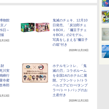
博物館
鬼滅のチェキ、12月10
 京ノ
日発売。「炭治郎チェ
26日～
キBOX」「禰豆子チェ
開催
キBOX」の2モデル。
写真をしまえる“禰豆子
11月19日
の箱”付き
2020年11月19日
ニ財
ホテルモントレ、「鬼
死川実
滅の刃」コラボルーム
悲鳴嶼行
を全国14のホテルに展
甘露寺蜜
開。ブランケット/トラ
獄杏寿郎
ベルエアピロー/タンブ
ラー/トートバッグのお
土産付き
11月13日
2020年11月13日