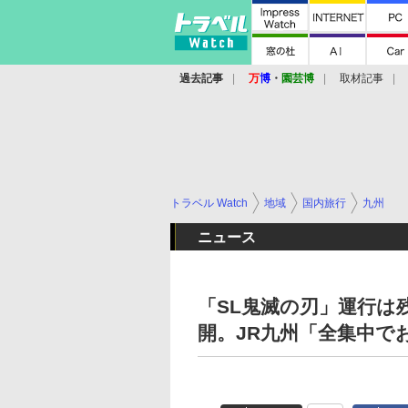
過去記事
万
博
・
園芸博
取材記事
トラベル Watch
地域
国内旅行
九州
ニュース
「SL鬼滅の刃」運行は
開。JR九州「全集中で