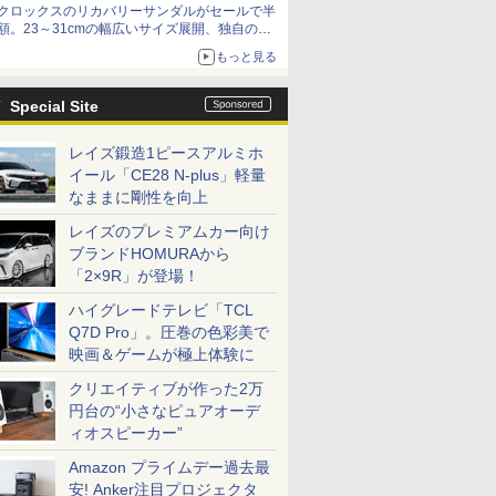
クロックスのリカバリーサンダルがセールで半
額。23～31cmの幅広いサイズ展開、独自のク
ッション素材を採用
もっと見る
Special Site
レイズ鍛造1ピースアルミホ
イール「CE28 N-plus」軽量
なままに剛性を向上
レイズのプレミアムカー向け
ブランドHOMURAから
「2×9R」が登場！
ハイグレードテレビ「TCL
Q7D Pro」。圧巻の色彩美で
映画＆ゲームが極上体験に
クリエイティブが作った2万
円台の“小さなピュアオーデ
ィオスピーカー”
Amazon プライムデー過去最
安! Anker注目プロジェクタ