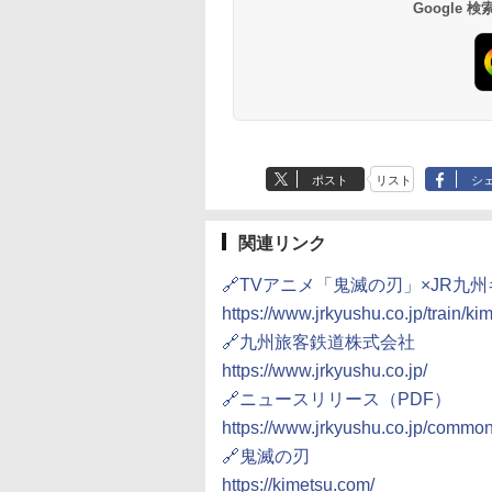
10,450円～
7,950円～
Google
ポスト
リスト
シ
関連リンク
🔗TVアニメ「鬼滅の刃」×JR九
https://www.jrkyushu.co.jp/train/kim
🔗九州旅客鉄道株式会社
https://www.jrkyushu.co.jp/
🔗ニュースリリース（PDF）
https://www.jrkyushu.co.jp/commo
🔗鬼滅の刃
https://kimetsu.com/