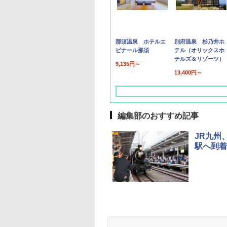
那須温泉 ホテルエ
別府温泉 杉乃井ホ
ピナール那須
テル（オリックスホ
テルズ＆リゾーツ）
9,135円～
13,400円～
編集部のおすすめ記事
JR九州
駅へ到着
草津温泉 ホテル櫻
品川プリンスホテル
グランドニッコー東
海のサウナ＆スパ
東京ドームホテル
シェラトン・グラン
井
京ベイ 舞浜
オールインクルーシ
デ・トーキョーベ
7,037円～
7,980円～
ブ 島原温泉ホテル
イ・ホテル
14,300円～
6,800円～
南風楼