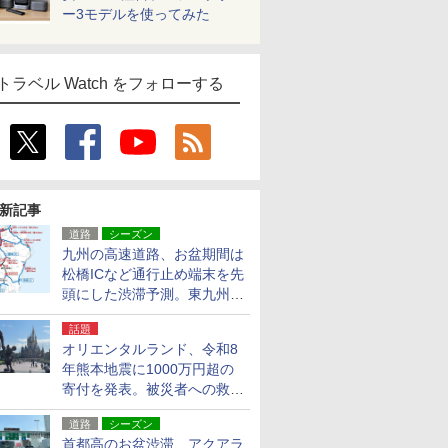
ー3モデルを使ってみた
トラベル Watch をフォローする
新記事
道路
シーズン
九州の高速道路、お盆期間は
松橋ICなど通行止め端末を先
頭にした渋滞予測。東九州道
への迂回は料金調整を実施
話題
オリエンタルランド、令和8
年熊本地震に1000万円超の
寄付を発表。被災者への救援
活動・復旧支援
道路
シーズン
首都高のお盆渋滞、アクアラ