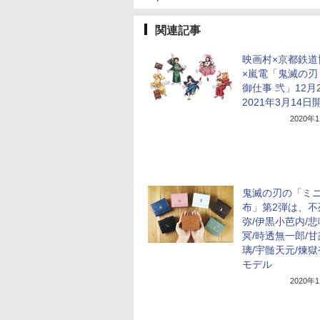
関連記事
映画村×京都鉄道
×嵐電「鬼滅の刃
御仕事 弐」12月
2021年3月14日
2020年
鬼滅の刃の「ミ
布」第2弾は、不
弥/伊黒小芭内/
冥/時透無一郎/
璃/宇髄天元/煉
モデル
2020年