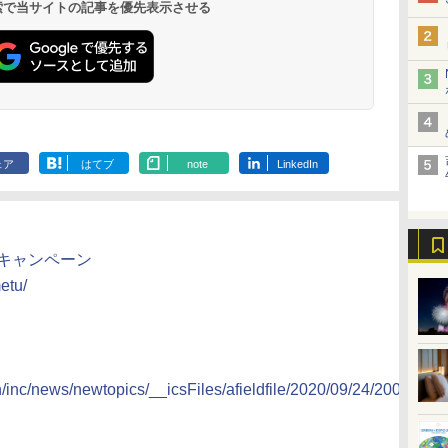
19,541円～
5,758円～
6,070円～
 検索で当サイトの記事を優先表示させる
ェア
はてブ
note
LinkedIn
州キャンペーン
etu/
n/inc/news/newtopics/__icsFiles/afieldfile/2020/09/24/200924