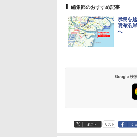
編集部のおすすめ記事
県境を越
明海沿岸
へ
草津温泉 ホテル櫻
品川プリンスホテル
グランドニッコー東
海のサウナ＆スパ
東京ドームホテル
シェラトン・グラン
井
京ベイ 舞浜
オールインクルーシ
デ・トーキョーベ
7,037円～
7,980円～
ブ 島原温泉ホテル
イ・ホテル
14,300円～
6,800円～
南風楼
10,450円～
7,950円～
Google
ポスト
リスト
シ