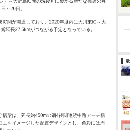
ンジ）～大野島IC間の筑後川に架かる新たな橋梁の募
日～20日。
IC間が開通しており、2020年度内に大川東IC～大
で、総延長27.5kmがつながる予定となっている。
最
橋梁は、延長約450mの鋼4径間連続中路アーチ橋
細工をイメージした配置デザインとし、色彩には周