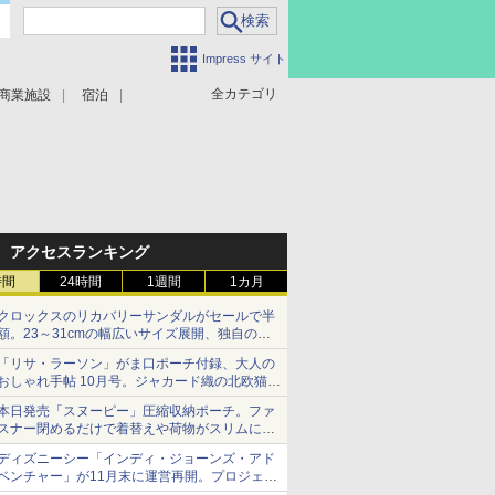
Impress サイト
全カテゴリ
商業施設
宿泊
アクセスランキング
時間
24時間
1週間
1カ月
クロックスのリカバリーサンダルがセールで半
額。23～31cmの幅広いサイズ展開、独自のク
ッション素材を採用
「リサ・ラーソン」がま口ポーチ付録、大人の
おしゃれ手帖 10月号。ジャカード織の北欧猫デ
ザイン
本日発売「スヌーピー」圧縮収納ポーチ。ファ
スナー閉めるだけで着替えや荷物がスリムにま
とまる
ディズニーシー「インディ・ジョーンズ・アド
ベンチャー」が11月末に運営再開。プロジェク
ションマッピングを追加、DPAは1500円