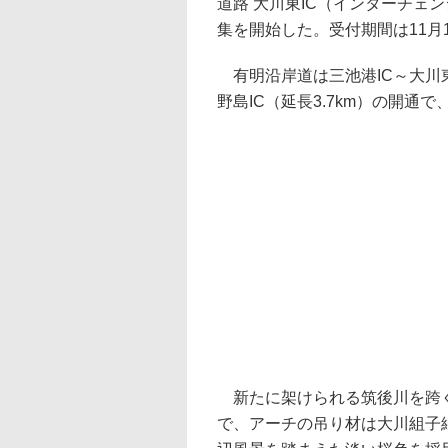
道路 大川東IC（インターチェ
集を開始した。受付期間は11月1
有明沿岸道は三池港IC～大川東
野島IC（延長3.7km）の開通
新たに架けられる筑後川を跨ぐ
で、アーチの吊り材は大川組子