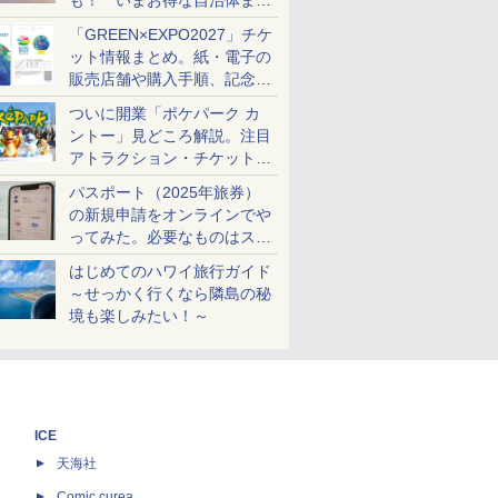
も！ いまお得な自治体まと
め
「GREEN×EXPO2027」チケ
ット情報まとめ。紙・電子の
販売店舗や購入手順、記念チ
ケットも解説
ついに開業「ポケパーク カ
ントー」見どころ解説。注目
アトラクション・チケット手
配・来場前に必要な準備は？
パスポート（2025年旅券）
の新規申請をオンラインでや
ってみた。必要なものはスマ
ホとマイナカードのみ
はじめてのハワイ旅行ガイド
～せっかく行くなら隣島の秘
境も楽しみたい！～
ICE
天海社
ス
Comic curea