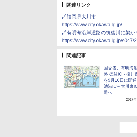
関連リンク
🔗福岡県大川市
https://www.city.okawa.lg.jp/
🔗有明海沿岸道路の筑後川に架
https://www.city.okawa.lg.jp/s04
関連記事
国交省、有明海
路 徳益IC～柳川
を9月16日に開
池港IC～大川東I
通へ
2017