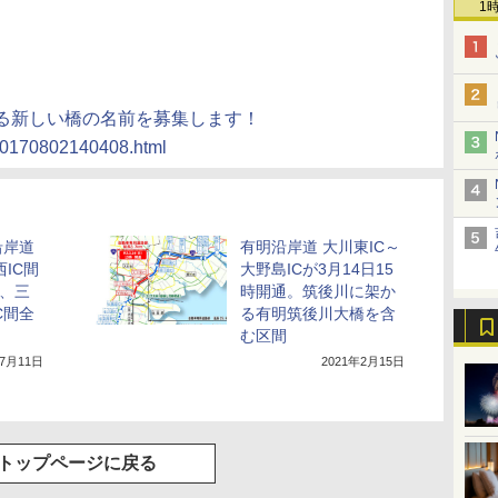
1
かる新しい橋の名前を募集します！
7/20170802140408.html
沿岸道
有明沿岸道 大川東IC～
西IC間
大野島ICが3月14日15
通、三
時開通。筑後川に架か
C間全
る有明筑後川大橋を含
む区間
年7月11日
2021年2月15日
トップページに戻る