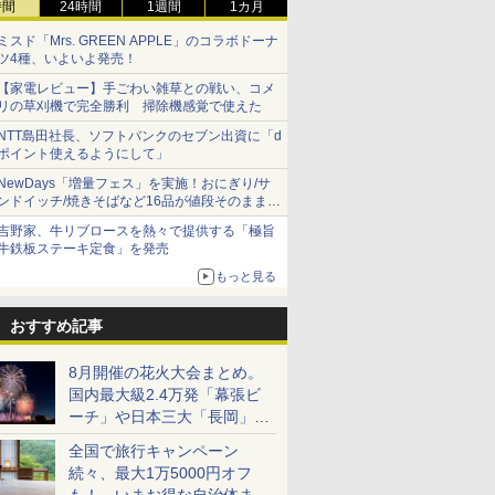
時間
24時間
1週間
1カ月
ミスド「Mrs. GREEN APPLE」のコラボドーナ
ツ4種、いよいよ発売！
【家電レビュー】手ごわい雑草との戦い、コメ
リの草刈機で完全勝利 掃除機感覚で使えた
NTT島田社長、ソフトバンクのセブン出資に「d
ポイント使えるようにして」
NewDays「増量フェス」を実施！おにぎり/サ
ンドイッチ/焼きそばなど16品が値段そのままで
ボリュームアップ
吉野家、牛リブロースを熱々で提供する「極旨
牛鉄板ステーキ定食」を発売
もっと見る
おすすめ記事
8月開催の花火大会まとめ。
国内最大級2.4万発「幕張ビ
ーチ」や日本三大「長岡」な
ど大型イベント目白押し！
全国で旅行キャンペーン
続々、最大1万5000円オフ