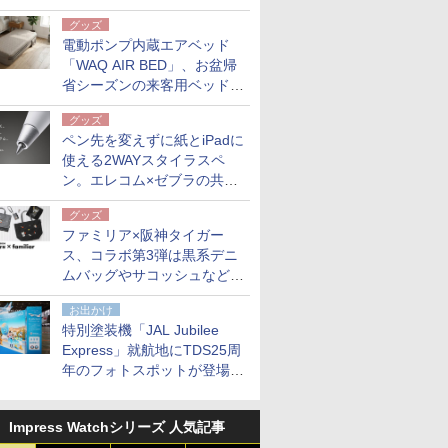
グッズ
電動ポンプ内蔵エアベッド
「WAQ AIR BED」、お盆帰
省シーズンの来客用ベッドに
も。使用後は収納バッグでコ
グッズ
ンパクトに保管
ペン先を変えずに紙とiPadに
使える2WAYスタイラスペ
ン。エレコム×ゼブラの共同
開発
グッズ
ファミリア×阪神タイガー
ス、コラボ第3弾は黒系デニ
ムバッグやサコッシュなど6
点。8月21日オンラインスト
お出かけ
アで発売
特別塗装機「JAL Jubilee
Express」就航地にTDS25周
年のフォトスポットが登場。
10月末まで青森空港に
Impress Watchシリーズ 人気記事