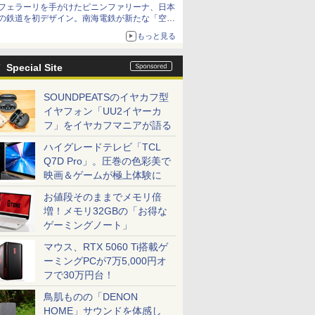
フェラーリを手がけたピニンファリーナ、日本
の鉄道を初デザイン。南海電鉄が新たな「空港
特急」をなにわ筋線へ導入
もっと見る
Special Site
SOUNDPEATSのイヤカフ型
イヤフォン「UU2イヤーカ
フ」をイヤカフマニアが語る
ハイグレードテレビ「TCL
Q7D Pro」。圧巻の色彩美で
映画＆ゲームが極上体験に
お値段そのままでメモリ倍
増！メモリ32GBの「お得な
ゲーミングノート」
マウス、RTX 5060 Ti搭載ゲ
ーミングPCが7万5,000円オ
フで30万円台！
鳥肌ものの「DENON
HOME」サウンドを体感し