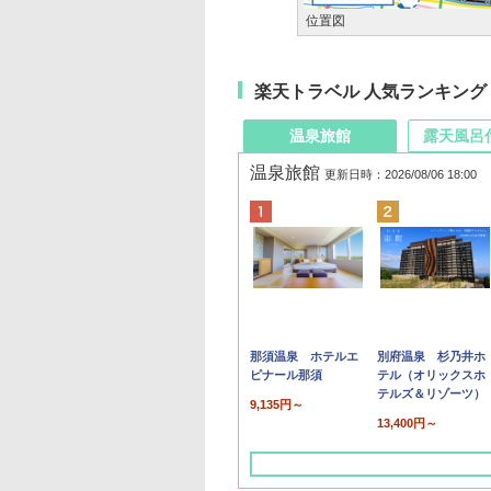
位置図
楽天トラベル 人気ランキング
温泉旅館
露天風呂
温泉旅館
更新日時：2026/08/06 18:00
那須温泉 ホテルエ
別府温泉 杉乃井ホ
ピナール那須
テル（オリックスホ
テルズ＆リゾーツ）
9,135円～
13,400円～