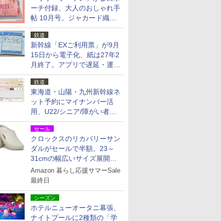
ーチ付録、大人のおしゃれ手
帖 10月号。ジャカード織の
北欧猫デザイン
鉄道
新幹線「EXご利用票」が9月
15日から電子化、紙は27年2
月終了。アプリで遅延・運休
も確認可能に
鉄道
東海道・山陽・九州新幹線ネ
ット予約にマイナンバー活
用、U22/シニア/障がい者割
を9月15日から発売
セール
クロックスのリカバリーサン
ダルがセールで半額。23～
31cmの幅広いサイズ展開、
独自のクッション素材を採用
Amazon 暮らし応援サマーSale
最終日
シーズン
ホテルニューオータニ幕張、
ナイトプールに2種類の「学