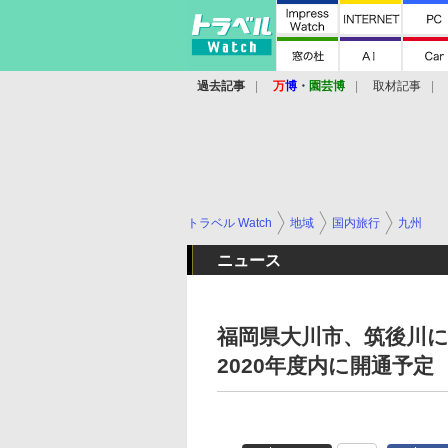
過去記事
万
博
・
園芸博
取材記事
トラベル Watch
地域
国内旅行
九州
ニュース
福岡県大川市、筑後川
2020年度内に開通予定