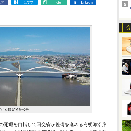
ェア
はてブ
note
LinkedIn
架かる橋梁名を公募
内の開通を目指して国交省が整備を進める有明海沿岸