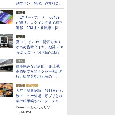
割プラン」登場。通常料金の
およそ半額でお得に夜活
鉄道
「EXサービス」と「e5489」
が連携。ログイン不要で相互
遷移、JR3社の新幹線・特急
予約をアプリで一括確認
鉄道
夏コミ（C108）開催でゆり
かもめ臨時ダイヤ。始発～18
時ごろに3～7分間隔で運行
道路
群馬県みなかみ町、JR上毛
高原駅で夜間タクシー実証運
行。観光客や地元民の「足が
ない」課題解消へ、木金土に
温泉
グルメ
2台体制
大江戸温泉物語、9月1日から
秋メニュー登場。寒ブリと根
菜の吟醸鍋やベイクドチキ
ン、ショコラ＆栗スイーツも
Premium/わんわんリゾー
食べ放題に
ト/TAOYA