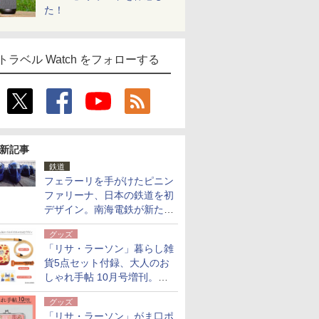
た！
トラベル Watch をフォローする
新記事
鉄道
フェラーリを手がけたピニン
ファリーナ、日本の鉄道を初
デザイン。南海電鉄が新たな
「空港特急」をなにわ筋線へ
グッズ
導入
「リサ・ラーソン」暮らし雑
貨5点セット付録、大人のお
しゃれ手帖 10月号増刊。
USBケーブルや缶ケースなど
グッズ
「リサ・ラーソン」がま口ポ