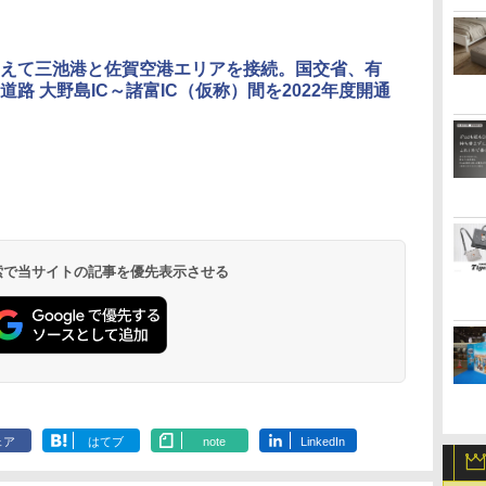
えて三池港と佐賀空港エリアを接続。国交省、有
道路 大野島IC～諸富IC（仮称）間を2022年度開通
北陸 福井 あわら
品川プリンスホテ
舞浜ビューホテル
箱根湯本温泉 ホテ
ホテルトラスティ東
オリエンタルホテル
下呂温泉 水明館
住友不動産ホテル ヴ
東京ベイ舞浜ホテル
温泉 清風荘（北陸
ル イーストタワー
ｂｙ ＨＵＬＩＣ
ル おかだ
京ベイサイド
東京ベイ
ィラフォンテーヌグラ
ファーストリゾート
8,250円～
最大級の庭園露天風
（旧：東京ベイ舞浜
ンド東京有明
9,958円～
11,200円～
5,450円～
5,200円～
4,290円～
呂の宿 清風荘）
ホテル）
19,541円～
5,758円～
6,070円～
 検索で当サイトの記事を優先表示させる
ェア
はてブ
note
LinkedIn