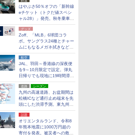
鉄道
はやぶさ50％オフの「新幹線
eチケット（トクだ値スペシ
ャル28）」発売。秋冬乗車
分、えきねっと限定
グッズ
Zoff、「MLB」6球団コラ
ボ。サングラス24種とチャー
ムにもなるメガネ拭きなど雑
貨24種
航空
JAL、羽田～香港線の深夜便
を9～10月限定で設定。弾丸
日帰りでも現地に19時間滞在
できる
道路
シーズン
九州の高速道路、お盆期間は
松橋ICなど通行止め端末を先
頭にした渋滞予測。東九州道
への迂回は料金調整を実施
話題
オリエンタルランド、令和8
年熊本地震に1000万円超の
寄付を発表。被災者への救援