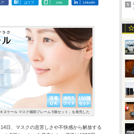
ェア
はてブ
note
LinkedIn
キヌケール マスク補助フレーム 5個セット」を発売した
14日、マスクの息苦しさや不快感から解放する