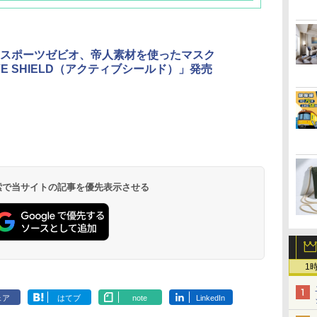
スポーツゼビオ、帝人素材を使ったマスク
IVE SHIELD（アクティブシールド）」発売
北陸 福井 あわら
品川プリンスホテ
舞浜ビューホテル
箱根湯本温泉 ホテ
ホテルトラスティ東
オリエンタルホテル
下呂温泉 水明館
住友不動産ホテル ヴ
東京ベイ舞浜ホテル
温泉 清風荘（北陸
ル イーストタワー
ｂｙ ＨＵＬＩＣ
ル おかだ
京ベイサイド
東京ベイ
ィラフォンテーヌグラ
ファーストリゾート
8,250円～
最大級の庭園露天風
（旧：東京ベイ舞浜
ンド東京有明
9,958円～
11,200円～
5,450円～
5,200円～
4,290円～
呂の宿 清風荘）
ホテル）
19,541円～
5,758円～
6,070円～
 検索で当サイトの記事を優先表示させる
1
ェア
はてブ
note
LinkedIn