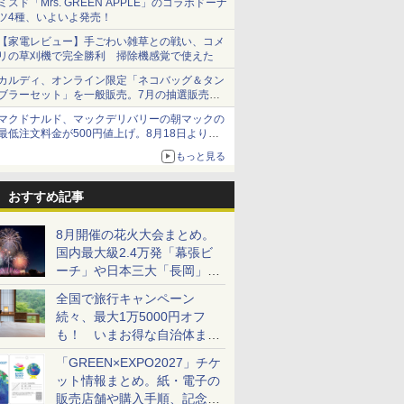
ミスド「Mrs. GREEN APPLE」のコラボドーナ
ツ4種、いよいよ発売！
【家電レビュー】手ごわい雑草との戦い、コメ
リの草刈機で完全勝利 掃除機感覚で使えた
カルディ、オンライン限定「ネコバッグ＆タン
ブラーセット」を一般販売。7月の抽選販売の
当選無効分
マクドナルド、マックデリバリーの朝マックの
最低注文料金が500円値上げ。8月18日より
1,500円から受付
もっと見る
おすすめ記事
8月開催の花火大会まとめ。
国内最大級2.4万発「幕張ビ
ーチ」や日本三大「長岡」な
ど大型イベント目白押し！
全国で旅行キャンペーン
続々、最大1万5000円オフ
も！ いまお得な自治体まと
め
「GREEN×EXPO2027」チケ
ット情報まとめ。紙・電子の
販売店舗や購入手順、記念チ