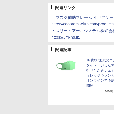
関連リンク
🔗マスク補助フレーム イキヌケー
https://cocoromi-club.com/products
🔗スリー・アールシステム株式会
https://3rrr-hd.jp/
関連記事
JR貨物/国鉄の
をイメージしたマ
折りたたみチェ
ィレッジヴァン
オンラインで予
開始
2020