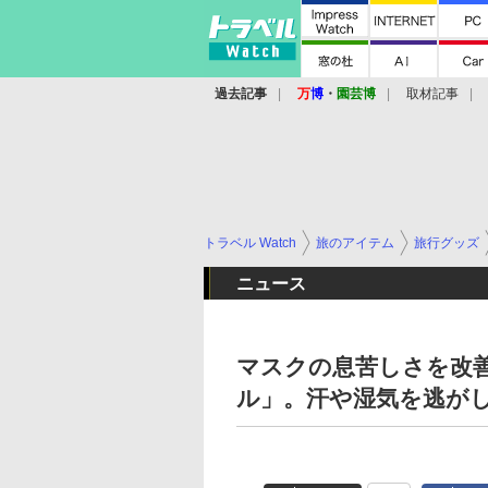
過去記事
万
博
・
園芸博
取材記事
トラベル Watch
旅のアイテム
旅行グッズ
ニュース
マスクの息苦しさを改
ル」。汗や湿気を逃が