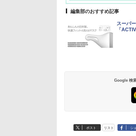
編集部のおすすめ記事
スーパー
「ACT
草津温泉 ホテル櫻
品川プリンスホテル
グランドニッコー東
海のサウナ＆スパ
東京ドームホテル
シェラトン・グラン
井
京ベイ 舞浜
オールインクルーシ
デ・トーキョーベ
7,037円～
7,980円～
ブ 島原温泉ホテル
イ・ホテル
14,300円～
6,800円～
南風楼
10,450円～
7,950円～
Google
ポスト
リスト
シ