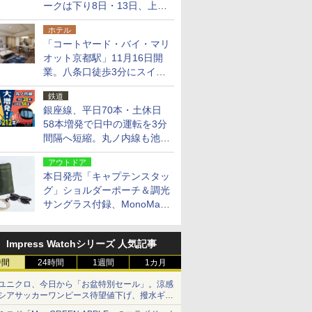
ークは下り8日・13日、上り
14日・15日
ホテル
「コートヤード・バイ・マリ
オット京都駅」11月16日開
業。八条口徒歩3分にスイー
ト含む全270室、ダイニング
鉄道
も併設
銀座線、平日70本・土休日
58本増発で日中の運転を3分
間隔へ短縮。丸ノ内線も池袋
～中野坂上を4分間隔に
アウトドア
本日発売「キャプテンスタッ
グ」ショルダーポーチ＆調光
サングラス付録、MonoMax
9月号増刊
Impress Watchシリーズ 人気記事
時間
24時間
1週間
1カ月
ユニクロ、今日から「お盆特別セール」。涼感
シアサッカーワンピース待望値下げ、撥水ギア
ショーツは1990円に