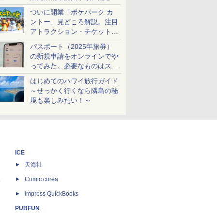
ケットも解説
ついに開業「ポケパーク カ
ントー」見どころ解説。注目
アトラクション・チケット手
配・来場前に必要な準備は？
パスポート（2025年旅券）
の新規申請をオンラインでや
ってみた。必要なものはスマ
ホとマイナカードのみ
はじめてのハワイ旅行ガイド
～せっかく行くなら隣島の秘
境も楽しみたい！～
ICE
天海社
ス
Comic curea
impress QuickBooks
PUBFUN