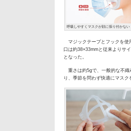
呼吸しやすくマスクが顔に張り付かない
マジックテープとフックを使用
口は約38×33mmと従来より
となった。
重さは約5gで、一般的な不織
り、季節を問わず快適にマスク