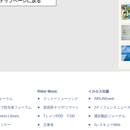
トップページに戻る
Rittor Music
イカロス出版
dフォーラム
リットーミュージック
AIRLINEweb
ップ担当者フォーラム
楽器探そう!デジマート
Jディフェンスニュー
ness Library
TシャツPOD T-OD
通訳翻訳ジャーナル
セミナー
立東舎
JレスキューWeb