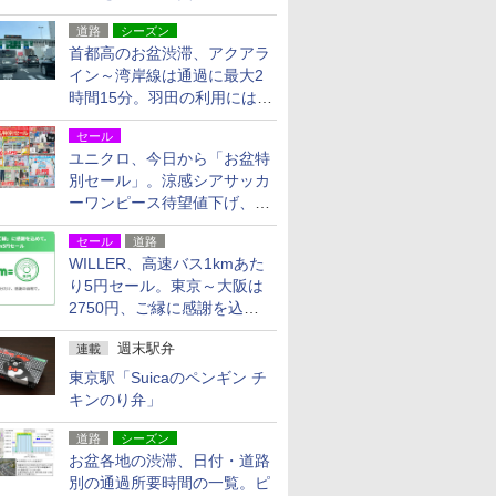
活動・復旧支援
道路
シーズン
首都高のお盆渋滞、アクアラ
イン～湾岸線は通過に最大2
時間15分。羽田の利用には
「空港西出口」の利用検討を
セール
ユニクロ、今日から「お盆特
別セール」。涼感シアサッカ
ーワンピース待望値下げ、撥
水ギアショーツは1990円に
セール
道路
WILLER、高速バス1kmあた
り5円セール。東京～大阪は
2750円、ご縁に感謝を込め
た20周年記念キャンペーン
週末駅弁
連載
東京駅「Suicaのペンギン チ
キンのり弁」
道路
シーズン
お盆各地の渋滞、日付・道路
別の通過所要時間の一覧。ピ