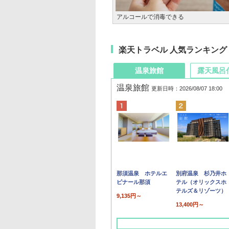
アルコールで消毒できる
楽天トラベル 人気ランキング
温泉旅館
露天風呂
温泉旅館
更新日時：2026/08/07 18:00
那須温泉 ホテルエ
別府温泉 杉乃井ホ
ピナール那須
テル（オリックスホ
テルズ＆リゾーツ）
9,135円～
13,400円～