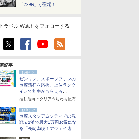
「2×9R」が登場！
トラベル Watch をフォローする
新記事
お出かけ
ゼンリン、スポーツファンの
長崎遠征を応援。上位ランク
インで和牛がもらえる
「GO！GO！長崎スタンプラ
推し活向けクリアうちわも配布
リー」
お出かけ
長崎スタジアムシティでの観
戦＆2泊で最大1万円お得にな
る「長崎満喫！アウェイ遠征
応援キャンペーン」