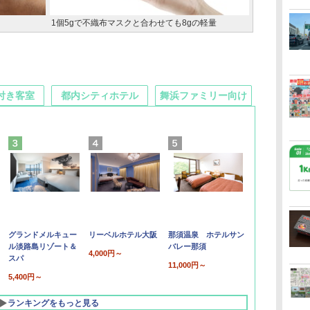
1個5gで不織布マスクと合わせても8gの軽量
付き客室
都内シティホテル
舞浜ファミリー向け
グランドメルキュー
リーベルホテル大阪
那須温泉 ホテルサン
ル淡路島リゾート＆
バレー那須
4,000円～
スパ
11,000円～
5,400円～
ランキングをもっと見る