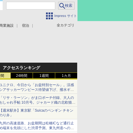
Impress サイト
全カテゴリ
商業施設
宿泊
アクセスランキング
時間
24時間
1週間
1カ月
ユニクロ、今日から「お盆特別セール」。涼感
シアサッカーワンピース待望値下げ、撥水ギア
ショーツは1990円に
「リサ・ラーソン」がま口ポーチ付録、大人の
おしゃれ手帖 10月号。ジャカード織の北欧猫デ
ザイン
【週末駅弁】東京駅「Suicaのペンギン チキン
のり弁」
九州の高速道路、お盆期間は松橋ICなど通行止
め端末を先頭にした渋滞予測。東九州道への迂
回は料金調整を実施