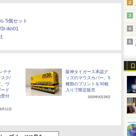
ル 5個セット
/3r-ikn01
社
コンテナ
阪神タイガース承認グ
スク/
ッズのマウスカバー。5
ア。ヴ
種類のプリントを30枚
ガード
入りで限定販売
約受付
2020年8月28日
年9月11日