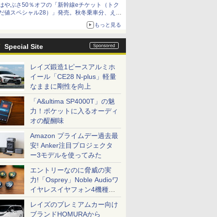
はやぶさ50％オフの「新幹線eチケット（トク
だ値スペシャル28）」発売。秋冬乗車分、えき
ねっと限定
もっと見る
Special Site
レイズ鍛造1ピースアルミホ
イール「CE28 N-plus」軽量
なままに剛性を向上
「A&ultima SP4000T」の魅
力！ポケットに入るオーディ
オの醍醐味
Amazon プライムデー過去最
安! Anker注目プロジェクタ
ー3モデルを使ってみた
エントリーなのに脅威の実
力!「Osprey」Noble Audioワ
イヤレスイヤフォン4機種を
一気に聴く
レイズのプレミアムカー向け
ブランドHOMURAから