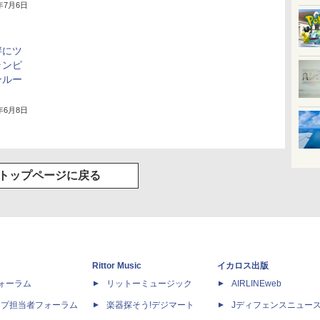
0年7月6日
畔にツ
ランピ
ンルー
0年6月8日
トップページに戻る
Rittor Music
イカロス出版
dフォーラム
リットーミュージック
AIRLINEweb
ップ担当者フォーラム
楽器探そう!デジマート
Jディフェンスニュー