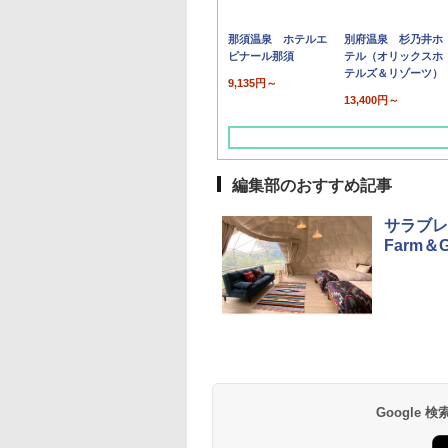
那須温泉 ホテルエ
別府温泉 杉乃井ホ
ピナール那須
テル（オリックスホ
テルズ＆リゾーツ）
9,135円～
13,400円～
編集部のおすすめ記事
サラブレ
Farm＆
草津温泉 ホテル櫻
品川プリンスホテル
グランドニッコー東
海のサウナ＆スパ
東京ドームホテル
シェラトン・グラン
井
京ベイ 舞浜
オールインクルーシ
デ・トーキョーベ
7,037円～
7,980円～
ブ 島原温泉ホテル
イ・ホテル
14,300円～
6,800円～
南風楼
10,450円～
7,950円～
Google