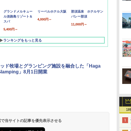
グランドメルキュー
リーベルホテル大阪
那須温泉 ホテルサン
ル淡路島リゾート＆
バレー那須
4,000円～
スパ
11,000円～
5,400円～
ランキングをもっと見る
ッド牧場とグランピング施設を融合した「Haga
Glamping」8月1日開業
北陸 福井 あわら
品川プリンスホテ
舞浜ビューホテル
箱根湯本温泉 ホテ
ホテルトラスティ東
オリエンタルホテル
下呂温泉 水明館
住友不動産ホテル ヴ
東京ベイ舞浜ホテル
温泉 清風荘（北陸
ル イーストタワー
ｂｙ ＨＵＬＩＣ
ル おかだ
京ベイサイド
東京ベイ
ィラフォンテーヌグラ
ファーストリゾート
8,250円～
1
最大級の庭園露天風
（旧：東京ベイ舞浜
ンド東京有明
9,958円～
11,200円～
5,450円～
5,200円～
4,290円～
呂の宿 清風荘）
ホテル）
19,541円～
5,758円～
6,070円～
 検索で当サイトの記事を優先表示させる