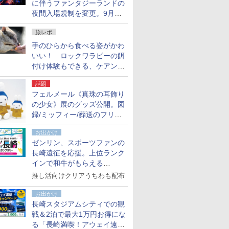
に伴うファンタジーランドの
夜間入場規制を変更。9月か
ら18時50分～20時ごろに
旅レポ
手のひらから食べる姿がかわ
いい！ ロックワラビーの餌
付け体験もできる、ケアンズ
でアサートン高原の日本語ガ
話題
イド付きツアーに参加してみ
フェルメール《真珠の耳飾り
た
の少女》展のグッズ公開。図
録/ミッフィー/葬送のフリー
レンほか、注目ブランドコラ
お出かけ
ボが実現
ゼンリン、スポーツファンの
長崎遠征を応援。上位ランク
インで和牛がもらえる
「GO！GO！長崎スタンプラ
推し活向けクリアうちわも配布
リー」
お出かけ
長崎スタジアムシティでの観
戦＆2泊で最大1万円お得にな
る「長崎満喫！アウェイ遠征