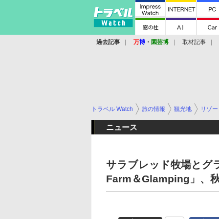
過去記事
万
博
・
園芸博
取材記事
トラベル Watch
旅の情報
観光地
リゾー
ニュース
サラブレッド牧場とグラ
Farm＆Glamping