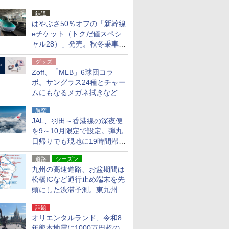
応援キャンペーン」
鉄道
はやぶさ50％オフの「新幹線
eチケット（トクだ値スペシ
ャル28）」発売。秋冬乗車
分、えきねっと限定
グッズ
Zoff、「MLB」6球団コラ
ボ。サングラス24種とチャー
ムにもなるメガネ拭きなど雑
貨24種
航空
JAL、羽田～香港線の深夜便
を9～10月限定で設定。弾丸
日帰りでも現地に19時間滞在
できる
道路
シーズン
九州の高速道路、お盆期間は
松橋ICなど通行止め端末を先
頭にした渋滞予測。東九州道
への迂回は料金調整を実施
話題
オリエンタルランド、令和8
年熊本地震に1000万円超の