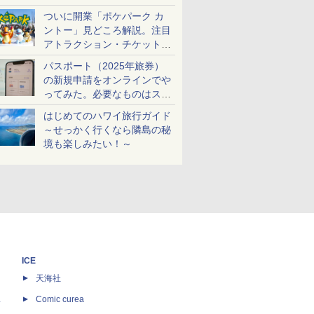
ケットも解説
ついに開業「ポケパーク カ
ントー」見どころ解説。注目
アトラクション・チケット手
配・来場前に必要な準備は？
パスポート（2025年旅券）
の新規申請をオンラインでや
ってみた。必要なものはスマ
ホとマイナカードのみ
はじめてのハワイ旅行ガイド
～せっかく行くなら隣島の秘
境も楽しみたい！～
ICE
天海社
ス
Comic curea