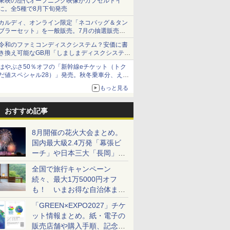
東映の歴代オープニング映像がカプセルトイ
に。全5種で8月下旬発売
カルディ、オンライン限定「ネコバッグ＆タン
ブラーセット」を一般販売。7月の抽選販売の
当選無効分
令和のファミコンディスクシステム？安価に書
き換え可能なGB用「しましまディスクシステ
ム」
はやぶさ50％オフの「新幹線eチケット（トク
だ値スペシャル28）」発売。秋冬乗車分、えき
ねっと限定
もっと見る
おすすめ記事
8月開催の花火大会まとめ。
国内最大級2.4万発「幕張ビ
ーチ」や日本三大「長岡」な
ど大型イベント目白押し！
全国で旅行キャンペーン
続々、最大1万5000円オフ
も！ いまお得な自治体まと
め
「GREEN×EXPO2027」チケ
ット情報まとめ。紙・電子の
販売店舗や購入手順、記念チ