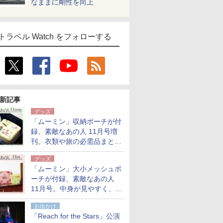
なままに剛性を向上
トラベル Watch をフォローする
新記事
グッズ
「ムーミン」収納ポーチが付
録、素敵なあの人 11月号増
刊。衣類や旅の必需品まとま
る大小2個セット
グッズ
「ムーミン」大小メッシュポ
ーチが付録、素敵なあの人
11月号。中身が見やすく、温
泉スパにも使える
お出かけ
「Reach for the Stars」公演