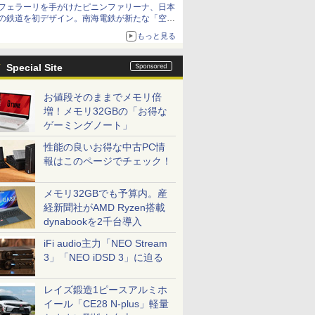
フェラーリを手がけたピニンファリーナ、日本
の鉄道を初デザイン。南海電鉄が新たな「空港
特急」をなにわ筋線へ導入
もっと見る
Special Site
お値段そのままでメモリ倍
増！メモリ32GBの「お得な
ゲーミングノート」
性能の良いお得な中古PC情
報はこのページでチェック！
メモリ32GBでも予算内。産
経新聞社がAMD Ryzen搭載
dynabookを2千台導入
iFi audio主力「NEO Stream
3」「NEO iDSD 3」に迫る
レイズ鍛造1ピースアルミホ
イール「CE28 N-plus」軽量