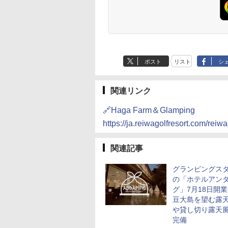
ポスト
リスト
シ
関連リンク
🔗Haga Farm＆Glamping
https://ja.reiwagolfresort.com/reiw
関連記事
グランピングス
の「ホテルアン
グ」7月18日開
豆大島を望む露
や貸し切り露天
完備