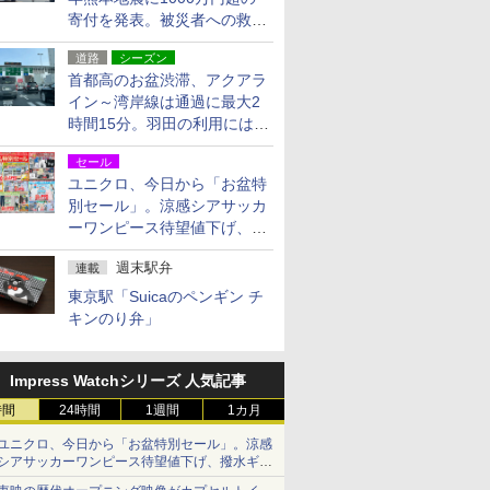
寄付を発表。被災者への救援
活動・復旧支援
道路
シーズン
首都高のお盆渋滞、アクアラ
イン～湾岸線は通過に最大2
時間15分。羽田の利用には
「空港西出口」の利用検討を
セール
ユニクロ、今日から「お盆特
別セール」。涼感シアサッカ
ーワンピース待望値下げ、撥
水ギアショーツは1990円に
週末駅弁
連載
東京駅「Suicaのペンギン チ
キンのり弁」
Impress Watchシリーズ 人気記事
時間
24時間
1週間
1カ月
ユニクロ、今日から「お盆特別セール」。涼感
シアサッカーワンピース待望値下げ、撥水ギア
ショーツは1990円に