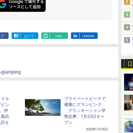
ェア
はてブ
note
LinkedIn
a-glamping
タイル
プライベートビーチで
ダピン
優雅にグランピング、
業。伊
「グランオーシャン伊
天風呂
勢志摩」7月23日オー
風呂を
プン
2020年7月16日