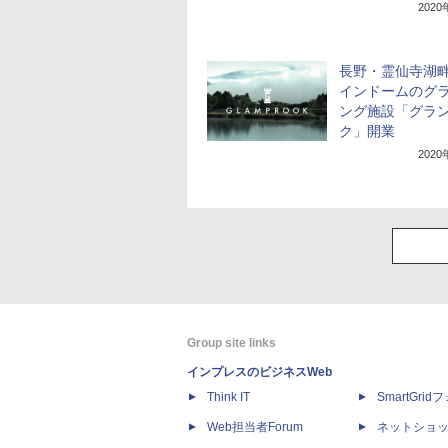
202
長野・霊仙寺湖
インドームのグ
ング施設「グラ
ク」開業
202
Group site links
インプレスのビジネスWeb
Think IT
SmartGri
Web担当者Forum
ネットショ