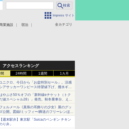
Impress サイト
全カテゴリ
商業施設
宿泊
アクセスランキング
時間
24時間
1週間
1カ月
ユニクロ、今日から「お盆特別セール」。涼感
シアサッカーワンピース待望値下げ、撥水ギア
ショーツは1990円に
はやぶさ50％オフの「新幹線eチケット（トク
だ値スペシャル28）」発売。秋冬乗車分、えき
ねっと限定
フェルメール《真珠の耳飾りの少女》展のグッ
ズ公開。図録/ミッフィー/葬送のフリーレンほ
か、注目ブランドコラボが実現
【週末駅弁】東京駅「Suicaのペンギン チキン
のり弁」