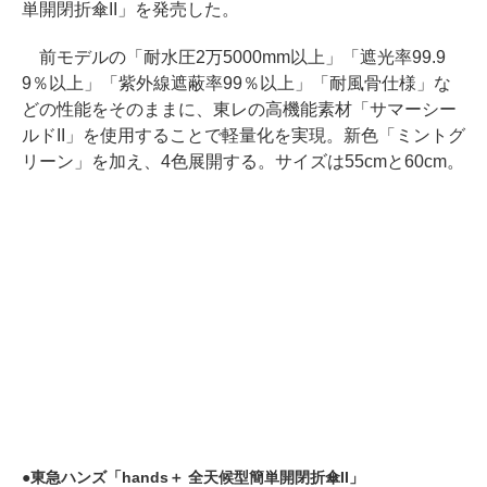
単開閉折傘II」を発売した。
前モデルの「耐水圧2万5000mm以上」「遮光率99.9
9％以上」「紫外線遮蔽率99％以上」「耐風骨仕様」な
どの性能をそのままに、東レの高機能素材「サマーシー
ルドII」を使用することで軽量化を実現。新色「ミントグ
リーン」を加え、4色展開する。サイズは55cmと60cm。
東急ハンズ「hands＋ 全天候型簡単開閉折傘II」