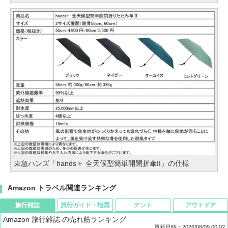
東急ハンズ「hands＋ 全天候型簡単開閉折傘II」の仕様
Amazon トラベル関連ランキング
旅行雑誌
旅行ガイド・地図
テント
アウトドア
Amazon 旅行雑誌 の売れ筋ランキング
更新日時：2026/08/09 00:02