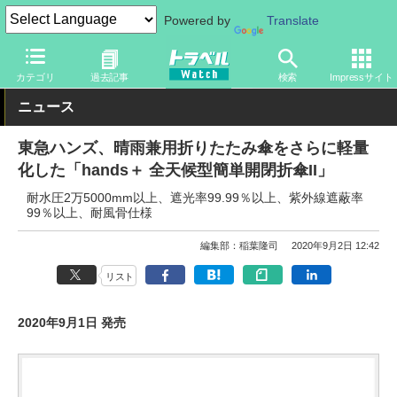
Powered by
Translate
トラベル Watch
旅のアイテム
その他
カテゴリ
過去記事
検索
Impressサイト
ニュース
東急ハンズ、晴雨兼用折りたたみ傘をさらに軽量
化した「hands＋ 全天候型簡単開閉折傘II」
耐水圧2万5000mm以上、遮光率99.99％以上、紫外線遮蔽率
99％以上、耐風骨仕様
編集部：稲葉隆司
2020年9月2日 12:42
リスト
2020年9月1日 発売