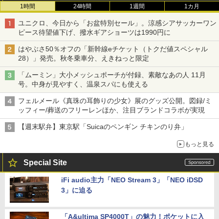
1時間
24時間
1週間
1カ月
ユニクロ、今日から「お盆特別セール」。涼感シアサッカーワン
ピース待望値下げ、撥水ギアショーツは1990円に
はやぶさ50％オフの「新幹線eチケット（トクだ値スペシャル
28）」発売。秋冬乗車分、えきねっと限定
「ムーミン」大小メッシュポーチが付録、素敵なあの人 11月
号。中身が見やすく、温泉スパにも使える
フェルメール《真珠の耳飾りの少女》展のグッズ公開。図録/ミ
ッフィー/葬送のフリーレンほか、注目ブランドコラボが実現
【週末駅弁】東京駅「Suicaのペンギン チキンのり弁」
もっと見る
Special Site
iFi audio主力「NEO Stream 3」「NEO iDSD
3」に迫る
「A&ultima SP4000T」の魅力！ポケットに入