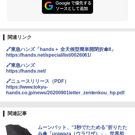
PYKES PEAK (パイクスピーク) 着替えテン
【日本企業販売】超強力クマ対策スプレー 30
￥2,695
ト プライバシー テント 【中が透けない】 1
0ml（連続噴射30秒）110ml（連続噴射15
人用 折りたたみ 防災グッズ 災害用トイレ ビ
秒）射程5～10m 安全ロック搭載 携帯収納袋
ーチ ピクニック ポップアップテント 携帯 簡
付き ヒグマ・イノシシ対策 自治体・教育機
易 トイレテント (ブラック)
関の購入実績 登山・キャンプ・アウトドア・
防災用品 長期保存可能 緊急時用 日本国内発
A09 地球の歩き方 イタリア 2026～2027 地
送
￥4,980
球の歩き方A ヨーロッパ
関連リンク
￥3,680
￥2,479
🔗東急ハンズ「hands＋ 全天候型簡単開閉折傘II」
ENDLESS BASE 《めざましテレビで紹介》
テント ワンタッチ RENEW 幅200 2-3人用 43
https://hands.net/special/list/0026061/
500002(89232)
GRANDOOR ステンレス保冷剤 2個セット 2
026リニューアル 急速冷凍 空間倍増 衛生的
🔗東急ハンズ
A26 地球の歩き方 チェコ ポーランド スロヴ
コンパクト 保冷力長持ち
https://hands.net/
ァキア 2026～2027 地球の歩き方A ヨーロッ
￥5,999
パ
🔗ニュースリリース（PDF）
￥2,980
https://www.tokyu-
￥2,277
[キャンパーズコレクション 山善] 傘みたいに
hands.co.jp/news/20200901letter_zentenkou_hp.pdf
広げるだけ パッとサッとテント ブラックコ
ーティング フルクローズ メッシュ 3-4人用
ポインターライト 強力 小型 緑色/赤色/青紫色
簡単設置 ポップアップテント エクルベージ
USB充電式 高精度 超長距離照射 長時間使用
新しい日本地理 地図・統計・移動から読み
ュ(BC仕様) PATC-150B(EB)
可能 安全ロック付き 高安全性 金属製耐久 コ
解く (講談社現代新書)
関連記事
ンパクト多機能設計 持ち運び便利 アウトド
ア/オフィス/教育現場/展示会用 緑
￥9,990
￥1,540
ムーンバット、“3秒でたためる”折りたた
￥1,180
み傘「urawaza（ウラワザ）」。世界初