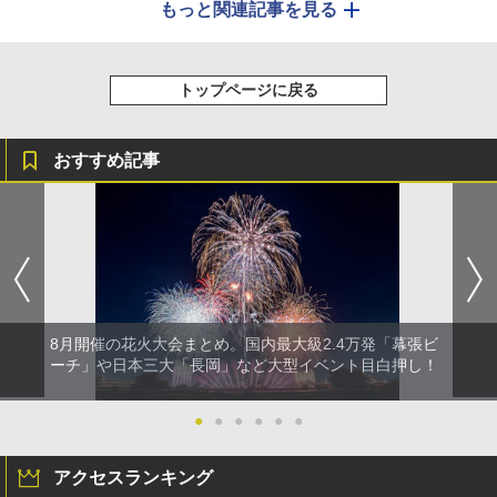
もっと関連記事を見る
トップページに戻る
おすすめ記事
8月開催の花火大会まとめ。国内最大級2.4万発「幕張ビ
ーチ」や日本三大「長岡」など大型イベント目白押し！
●
●
●
●
●
●
アクセスランキング