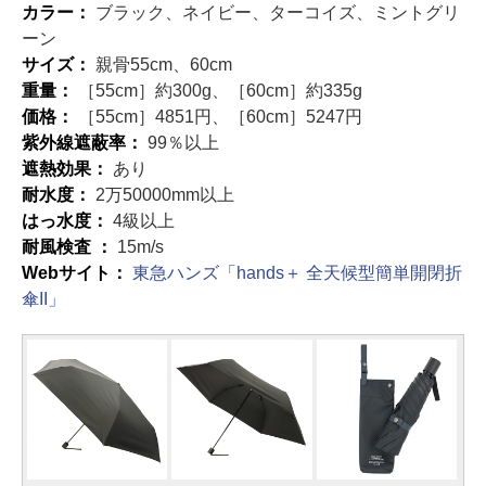
カラー：
ブラック、ネイビー、ターコイズ、ミントグリ
ーン
サイズ：
親骨55cm、60cm
重量：
［55cm］約300g、［60cm］約335g
価格：
［55cm］4851円、［60cm］5247円
紫外線遮蔽率：
99％以上
遮熱効果：
あり
耐水度：
2万50000mm以上
はっ水度：
4級以上
耐風検査 ：
15m/s
Webサイト：
東急ハンズ「hands＋ 全天候型簡単開閉折
傘II」