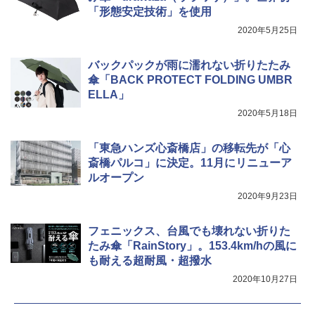
[キャンパーズコレクション 山善] 傘みたいに
「形態安定技術」を使用
広げるだけ パッとサッとテント キューブワ
イド ブラックコーティング フルクローズ メ
電動エアーポンプ SUP用 20PSI 電動ポンプ
2020年5月25日
ッシュ 4人用 簡単設置 ポップアップテント P
ゴムボート 空気入れ 空気抜き 自動停止 過熱
ATCW-150B エクルベージュ
保護 日光可読lcd 7種類ノズル付き
バックパックが雨に濡れない折りたたみ
￥-
￥7,884
傘「BACK PROTECT FOLDING UMBR
ELLA」
2020年5月18日
「東急ハンズ心斎橋店」の移転先が「心
斎橋パルコ」に決定。11月にリニューア
ルオープン
2020年9月23日
フェニックス、台風でも壊れない折りた
たみ傘「RainStory」。153.4km/hの風に
も耐える超耐風・超撥水
2020年10月27日