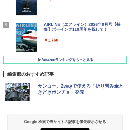
AIRLINE（エアライン）2026年9月号【特
集】ボーイング110周年を祝して！
￥1,760
Amazonランキングをもっと見る
編集部のおすすめ記事
D40 地球の歩き方 チェンマイ タイ北部の魅
[キャンパーズコレクション 山善] ポップアッ
DEWEL パラソル 大型 ビーチ アウトドアパ
サンコー、2wayで使える「折り畳み傘と
力的な町 2026～2027 地球の歩き方D アジア
プテント 傘みたいに広げて畳める パッとサ
ラソル ガーデン サイトシート付 折りたたみ
きどきポンチョ」発売
ッとサンシェード キューブ フルクローズ メ
防水 UVカット 4段階高さ調整 軽量 収納袋付
ッシュ 簡単設置 ワンタッチテント キャンプ
き
￥2,079
&ハイキング カーキ PATC-150(KH)
￥6,459
￥6,830
地球の歩き方 スター・ウォーズ
Google 検索で当サイトの記事を優先表示させる
熊撃退スプレー 熊よけスプレー 熊スプレー