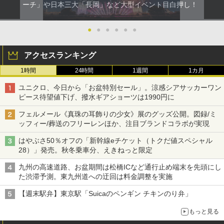
ーチ」や日本三大「長岡」など大型イベント目白押し！
●
●
●
●
●
●
アクセスランキング
1時間
24時間
1週間
1カ月
ユニクロ、今日から「お盆特別セール」。涼感シアサッカーワン
ピース待望値下げ、撥水ギアショーツは1990円に
フェルメール《真珠の耳飾りの少女》展のグッズ公開。図録/ミ
ッフィー/葬送のフリーレンほか、注目ブランドコラボが実現
はやぶさ50％オフの「新幹線eチケット（トクだ値スペシャル
28）」発売。秋冬乗車分、えきねっと限定
九州の高速道路、お盆期間は松橋ICなど通行止め端末を先頭にし
た渋滞予測。東九州道への迂回は料金調整を実施
【週末駅弁】東京駅「Suicaのペンギン チキンのり弁」
もっと見る