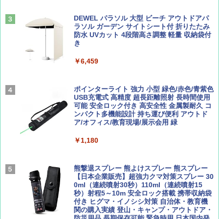
易 トイレテント (ブラック)
山と溪谷 2026年8月号「南アルプス大全」
僕が見た未来【完全版】
DEWEL パラソル 大型 ビーチ アウトドアパ
￥4,980
ラソル ガーデン サイトシート付 折りたたみ
￥1,540
￥0
防水 UVカット 4段階高さ調整 軽量 収納袋付
き
ENDLESS BASE 《めざましテレビで紹介》
テント ワンタッチ RENEW 幅200 2-3人用 43
￥6,459
500002(88859)
Coyote No.89 特集 星野道夫 夢見る旅
A09 地球の歩き方 イタリア 2026～2027 地
球の歩き方A ヨーロッパ
￥5,999
ポインターライト 強力 小型 緑色/赤色/青紫色
￥1,540
USB充電式 高精度 超長距離照射 長時間使用
￥2,479
可能 安全ロック付き 高安全性 金属製耐久 コ
[キャンパーズコレクション 山善] 傘みたいに
ンパクト多機能設計 持ち運び便利 アウトド
広げるだけ パッとサッとテント ブラックコ
ア/オフィス/教育現場/展示会用 緑
ーティング フルクローズ メッシュ 3-4人用
簡単設置 ポップアップテント エクルベージ
AIRLINE（エアライン）2026年9月号【特
A26 地球の歩き方 チェコ ポーランド スロヴ
￥1,180
ュ(BC仕様) PATC-150B(EB)
集】ボーイング110周年を祝して！
ァキア 2026～2027 地球の歩き方A ヨーロッ
パ
￥9,990
￥1,760
熊撃退スプレー 熊よけスプレー 熊スプレー
￥2,277
【日本企業販売】超強力クマ対策スプレー 30
0ml（連続噴射30秒）110ml（連続噴射15
[キャンパーズコレクション 山善] 傘みたいに
秒）射程5～10m 安全ロック搭載 携帯収納袋
広げるだけ パッとサッとテント キューブワ
付き ヒグマ・イノシシ対策 自治体・教育機
イド ブラックコーティング フルクローズ メ
関の購入実績 登山・キャンプ・アウトドア・
ッシュ 4人用 簡単設置 ポップアップテント P
防災用品 長期保存可能 緊急時用 日本国内発