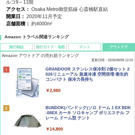
ルコ9～11階
アクセス：
Osaka Metro御堂筋線 心斎橋駅直結
開業日：
2020年11月予定
店舗面積：
約4000m
2
Amazon トラベル関連ランキング
旅行雑誌
旅行ガイド・地図
テント
アウトドア
Amazon アウトドア の売れ筋ランキング
更新日時：2026/08/08 12:02
BE-PAL(ビ-パル) 2026年 9 月号【特別付録:
D40 地球の歩き方 チェンマイ タイ北部の魅
[キャンパーズコレクション 山善] ポップアッ
GRANDOOR ステンレス保冷剤 2個セット 2
SOTO ミニマル"旅"財布 ランダム2種】
力的な町 2026～2027 地球の歩き方D アジア
プテント 傘みたいに広げて畳める パッとサ
026リニューアル 急速冷凍 空間倍増 衛生的
ッとサンシェード キューブ フルクローズ メ
コンパクト 保冷力長持ち
ッシュ 簡単設置 ワンタッチテント キャンプ
￥1,500
￥2,079
&ハイキング カーキ PATC-150(KH)
￥2,980
￥6,830
ディズニーファン ２０２６年 ９月号 [雑
地球の歩き方 スター・ウォーズ
BUNDOK(バンドック)ソロ ドーム 1 EX BDK
誌] (ＤＩＳＮＥＹ ＦＡＮ)
-08EX カーキ ソロキャンプ ポリエステル フ
PYKES PEAK (パイクスピーク) 着替えテン
レーム ドーム型 テント
￥2,695
ト プライバシー テント 【中が透けない】 1
￥713
人用 折りたたみ 防災グッズ 災害用トイレ ビ
￥14,800
ーチ ピクニック ポップアップテント 携帯 簡