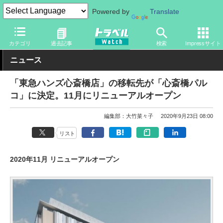
Powered by
Translate
トラベル Watch
地域
国内旅行
京都・大阪
カテゴリ
過去記事
検索
Impressサイト
ニュース
「東急ハンズ心斎橋店」の移転先が「心斎橋パル
コ」に決定。11月にリニューアルオープン
編集部：大竹菜々子
2020年9月23日 08:00
リスト
2020年11月 リニューアルオープン