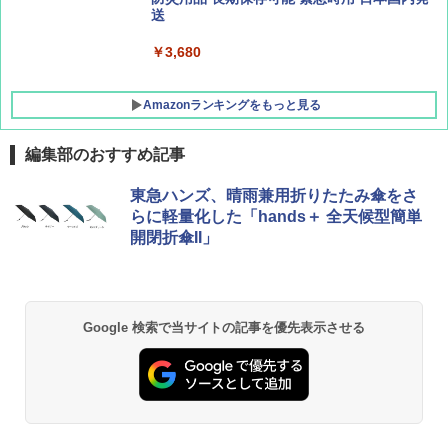
ATCW-150B エクルベージュ
送
￥-
￥3,680
Amazonランキングをもっと見る
編集部のおすすめ記事
東急ハンズ、晴雨兼用折りたたみ傘をさ
らに軽量化した「hands＋ 全天候型簡単
開閉折傘II」
Google 検索で当サイトの記事を優先表示させる