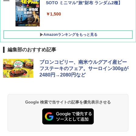
SOTO ミニマル"旅"財布 ランダム2種】
￥1,500
Amazonランキングをもっと見る
編集部のおすすめ記事
D40 地球の歩き方 チェンマイ タイ北部の魅
[キャンパーズコレクション 山善] ポップアッ
BUNDOK(バンドック)ソロ ドーム 1 EX BDK
ブロンコビリー、南米ウルグアイ産ビー
力的な町 2026～2027 地球の歩き方D アジア
プテント 傘みたいに広げて畳める パッとサ
-08EX カーキ ソロキャンプ ポリエステル フ
フステーキのフェア。サーロイン300gが
ッとサンシェード キューブ フルクローズ メ
レーム テント
2480円→2080円など
ッシュ 簡単設置 ワンタッチテント キャンプ
￥2,079
&ハイキング カーキ PATC-150(KH)
￥14,800
￥6,832
A09 地球の歩き方 イタリア 2026～2027 地
GRANDOOR ステンレス保冷剤 2個セット 2
Google 検索で当サイトの記事を優先表示させる
球の歩き方A ヨーロッパ
026リニューアル 急速冷凍 空間倍増 衛生的
PYKES PEAK (パイクスピーク) 着替えテン
コンパクト 保冷力長持ち
ト プライバシー テント 【中が透けない】 1
￥2,479
人用 折りたたみ 防災グッズ 災害用トイレ ビ
￥2,980
ーチ ピクニック ポップアップテント 携帯 簡
易 トイレテント (ブラック)