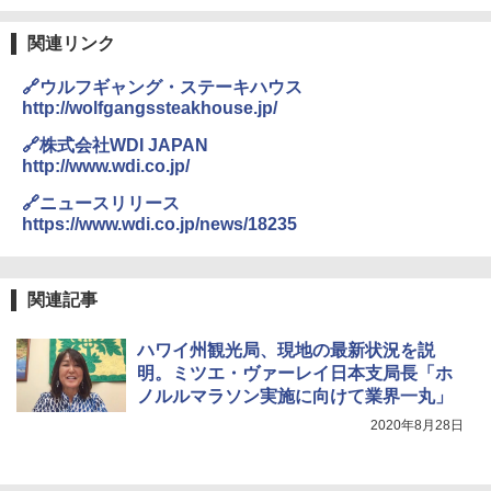
A26 地球の歩き方 チェコ ポーランド スロヴ
熊撃退スプレー 熊よけスプレー 熊スプレー
￥4,980
ァキア 2026～2027 地球の歩き方A ヨーロッ
【日本企業販売】超強力クマ対策スプレー 30
パ
0ml（連続噴射30秒）110ml（連続噴射15
関連リンク
秒）射程5～10m 安全ロック搭載 携帯収納袋
￥2,277
ENDLESS BASE 《めざましテレビで紹介》
付き ヒグマ・イノシシ対策 自治体・教育機
🔗ウルフギャング・ステーキハウス
テント ワンタッチ RENEW 幅200 2-3人用 43
関の購入実績 登山・キャンプ・アウトドア・
http://wolfgangssteakhouse.jp/
500002(88859)
防災用品 長期保存可能 緊急時用 日本国内発
送
地球の歩き方 スター・ウォーズ
🔗株式会社WDI JAPAN
￥5,499
http://www.wdi.co.jp/
￥3,680
￥2,695
🔗ニュースリリース
[キャンパーズコレクション 山善] 傘みたいに
https://www.wdi.co.jp/news/18235
広げるだけ パッとサッとテント ブラックコ
DEWEL パラソル 大型 ビーチ アウトドアパ
ーティング フルクローズ メッシュ 3-4人用
ラソル ガーデン サイトシート付 折りたたみ
簡単設置 ポップアップテント エクルベージ
防水 UVカット 4段階高さ調整 軽量 収納袋付
新しい日本地理 地図・統計・移動から読み
ュ(BC仕様) PATC-150B(EB)
き
解く (講談社現代新書)
関連記事
￥8,991
￥6,459
￥1,540
ハワイ州観光局、現地の最新状況を説
明。ミツエ・ヴァーレイ日本支局長「ホ
ノルルマラソン実施に向けて業界一丸」
Coleman(コールマン) ツーリングドーム/LD
ポインターライト 強力 小型 緑色/赤色/青紫色
X 2人用 3人用 キャンプ アウトドア フェス
USB充電式 高精度 超長距離照射 長時間使用
2020年8月28日
収納 コンパクト 簡単設営 カンガルーテント
可能 安全ロック付き 高安全性 金属製耐久 コ
ソロキャンプ ソロテント
ンパクト多機能設計 持ち運び便利 アウトド
ア/オフィス/教育現場/展示会用 緑