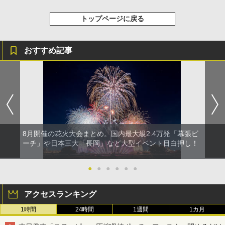
￥20,718
￥1,180
トップページに戻る
おすすめ記事
8月開催の花火大会まとめ。国内最大級2.4万発「幕張ビ
ーチ」や日本三大「長岡」など大型イベント目白押し！
●
●
●
●
●
●
アクセスランキング
1時間
24時間
1週間
1カ月