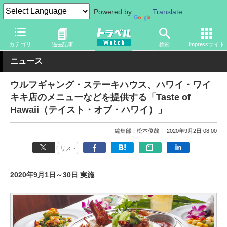
Powered by
Translate
トラベル Watch
地域
海外旅行
ハワイ
カテゴリ
過去記事
検索
Impressサイト
ニュース
ウルフギャング・ステーキハウス、ハワイ・ワイ
キキ店のメニューなどを提供する「Taste of
Hawaii（テイスト・オブ・ハワイ）」
編集部：松本俊哉
2020年9月2日 08:00
リスト
2020年9月1日～30日 実施