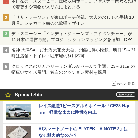
本日発売「スヌーピー」圧縮収納ポーチ。ファスナー閉めるだけ
で着替えや荷物がスリムにまとまる
「リサ・ラーソン」がま口ポーチ付録、大人のおしゃれ手帖 10
月号。ジャカード織の北欧猫デザイン
ディズニーシー「インディ・ジョーンズ・アドベンチャー」が
11月末に運営再開。プロジェクションマッピングを追加、DPA
は1500円
名神 大津SA「びわ湖大花火大会」開催に伴い閉鎖。明日15～21
時は店舗・トイレ・駐車場の利用不可
クロックスのリカバリーサンダルがセールで半額。23～31cmの
幅広いサイズ展開、独自のクッション素材を採用
もっと見る
Special Site
レイズ鍛造1ピースアルミホイール「CE28 N-p
lus」軽量なままに剛性を向上
AIスマートノートのiFLYTEK「AINOTE 2」は
なぜ魅力的なのか？