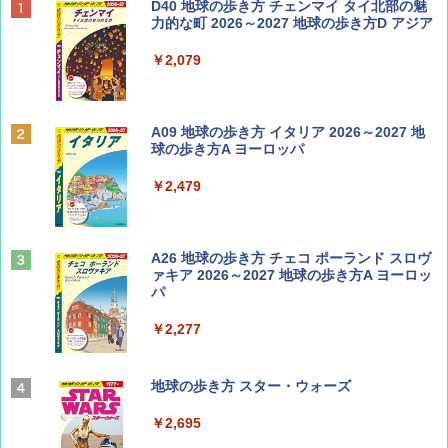
ディズニーファン ２０２６年 ９月号 [雑
D40 地球の歩き方 チェンマイ タイ北部の魅
誌] (ＤＩＳＮＥＹ ＦＡＮ)
力的な町 2026～2027 地球の歩き方D アジア
￥713
￥2,079
Coyote No.89 特集 星野道夫 夢見る旅
A09 地球の歩き方 イタリア 2026～2027 地
球の歩き方A ヨーロッパ
￥1,540
￥2,479
山と溪谷 2026年8月号「南アルプス大全」
A26 地球の歩き方 チェコ ポーランド スロヴ
ァキア 2026～2027 地球の歩き方A ヨーロッ
パ
￥1,540
￥2,277
AIRLINE（エアライン）2026年9月号【特
地球の歩き方 スター・ウォーズ
集】ボーイング110周年を祝して！
￥2,695
￥1,760