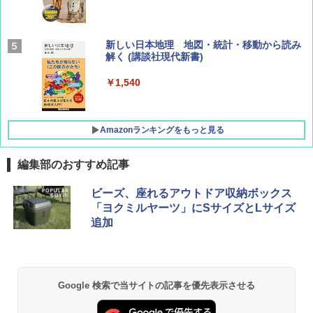
BE-PAL(ビ-パル) 2026年 9 月号【特別付録:
新しい日本地理 地図・統計・移動から読み
SOTO ミニマル"旅"財布 ランダム2種】
解く (講談社現代新書)
￥1,500
￥1,540
Amazonランキングをもっと見る
編集部のおすすめ記事
[キャンパーズコレクション 山善] ポップアッ
BUNDOK(バンドック)ソロ ドーム 1 EX BDK
ビーズ、座れるアウトドア収納ボックス
プテント 傘みたいに広げて畳める パッとサ
-08EX カーキ ソロキャンプ ポリエステル フ
「ヨクミルヤーツ」にSサイズとLサイズ
ッとサンシェード キューブ フルクローズ メ
レーム テント
追加
ッシュ 簡単設置 ワンタッチテント キャンプ
&ハイキング カーキ PATC-150(KH)
￥14,800
￥6,832
GRANDOOR ステンレス保冷剤 2個セット 2
Google 検索で当サイトの記事を優先表示させる
026リニューアル 急速冷凍 空間倍増 衛生的
PYKES PEAK (パイクスピーク) 着替えテン
コンパクト 保冷力長持ち
ト プライバシー テント 【中が透けない】 1