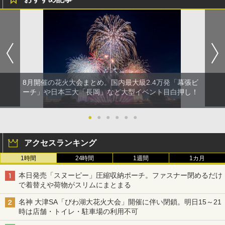
8月開催の花火大会まとめ。国内最大級2.4万発「幕張ビ
ーチ」や日本三大「長岡」など大型イベント目白押し！
●
●
●
●
●
●
アクセスランキング
1時間
24時間
1週間
1カ月
本日発売「スヌーピー」圧縮収納ポーチ。ファスナー閉めるだけ
で着替えや荷物がスリムにまとまる
名神 大津SA「びわ湖大花火大会」開催に伴い閉鎖。明日15～21
時は店舗・トイレ・駐車場の利用不可