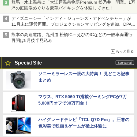
群馬・水上温泉に「大江戸温泉物語Premium 松乃井」開業。1万
坪の庭園湯めぐり＆豪華バイキングを体験してきた！
ディズニーシー「インディ・ジョーンズ・アドベンチャー」が
11月末に運営再開。プロジェクションマッピングを追加、DPA
は1500円
熊本の高速道路、九州道 松橋IC～えびのICなどの一般車両通行
再開は8月後半見込み
もっと見る
Special Site
ソニーミラーレス一眼の大特集！ 見どころ記事
まとめ
マウス、RTX 5060 Ti搭載ゲーミングPCが7万
5,000円オフで30万円台！
ハイグレードテレビ「TCL Q7D Pro」。圧巻の
色彩美で映画＆ゲームが極上体験に