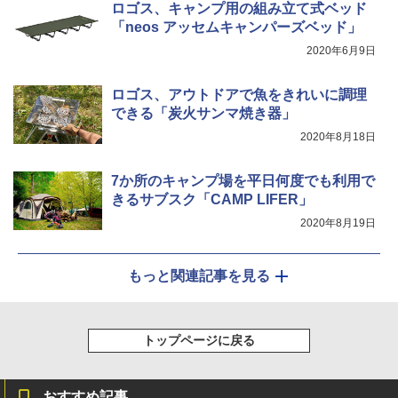
X 2人用 3人用 キャンプ アウトドア フェス
￥7,299
ロゴス、キャンプ用の組み立て式ベッド
収納 コンパクト 簡単設営 カンガルーテント
「neos アッセムキャンパーズベッド」
ソロキャンプ ソロテント
2020年6月9日
￥20,718
ロゴス、アウトドアで魚をきれいに調理
できる「炭火サンマ焼き器」
2020年8月18日
7か所のキャンプ場を平日何度でも利用で
きるサブスク「CAMP LIFER」
2020年8月19日
もっと関連記事を見る
トップページに戻る
おすすめ記事