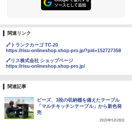
人用 折りたたみ 防災グッズ 災害用トイレ ビ
￥2,980
ーチ ピクニック ポップアップテント 携帯 簡
易 トイレテント (オリーブ)
DEWEL パラソル 大型 ビーチ アウトドアパ
￥-
ラソル ガーデン サイトシート付 折りたたみ
防水 UVカット 4段階高さ調整 軽量 収納袋付
関連リンク
き
ENDLESS BASE 《めざましテレビで紹介》
🔗トランクカーゴ TC-20
テント ワンタッチ RENEW 幅200 2-3人用 43
￥6,459
https://risu-onlineshop.shop-pro.jp/?pid=152727358
500002(89147)
🔗リス株式会社 ショップページ
￥5,499
ポインターライト 強力 小型 緑色/赤色/青紫色
https://risu-onlineshop.shop-pro.jp/
USB充電式 高精度 超長距離照射 長時間使用
可能 安全ロック付き 高安全性 金属製耐久 コ
[キャンパーズコレクション 山善] 傘みたいに
ンパクト多機能設計 持ち運び便利 アウトド
広げるだけ パッとサッとテント ブラックコ
ア/オフィス/教育現場/展示会用 緑
関連記事
ーティング フルクローズ メッシュ 3-4人用
簡単設置 ポップアップテント エクルベージ
￥1,180
ビーズ、3段の収納棚を備えたテーブル
ュ(BC仕様) PATC-150B(EB)
「マルチキッチンテーブル」から新色発
￥8,991
売
電動エアーポンプ SUP用 20PSI 電動ポンプ
ゴムボート 空気入れ 空気抜き 自動停止 過熱
2020年5月28日
保護 日光可読lcd 7種類ノズル付き
Coleman(コールマン) ツーリングドーム/LD