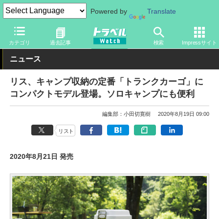
Powered by
Translate
トラベル Watch
旅のアイテム
旅行グッズ
カテゴリ
過去記事
検索
Impressサイト
ニュース
リス、キャンプ収納の定番「トランクカーゴ」に
コンパクトモデル登場。ソロキャンプにも便利
編集部：小田切寛樹
2020年8月19日 09:00
リスト
2020年8月21日 発売