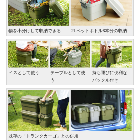
物を小分けして収納できる
2Lペットボトル6本分の収納
イスとして使う
テーブルとして使
持ち運びに便利な
う
バックル付き
既存の「トランクカーゴ」との併用