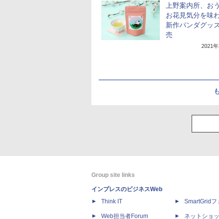
上野案内所、お
お花見気分を味
新作パンダグッ
売
2021
Group site links
インプレスのビジネスWeb
Think IT
SmartGri
Web担当者Forum
ネットショ