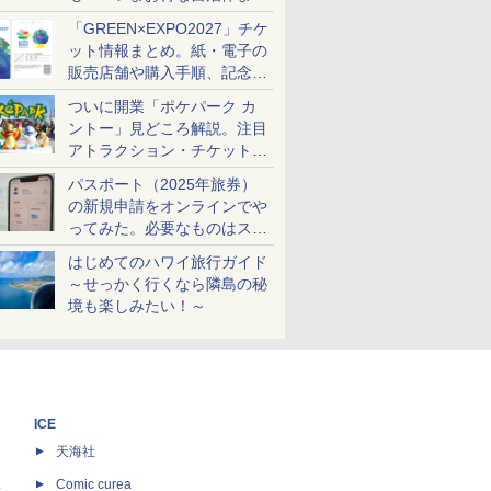
め
「GREEN×EXPO2027」チケ
ット情報まとめ。紙・電子の
販売店舗や購入手順、記念チ
ケットも解説
ついに開業「ポケパーク カ
ントー」見どころ解説。注目
アトラクション・チケット手
配・来場前に必要な準備は？
パスポート（2025年旅券）
の新規申請をオンラインでや
ってみた。必要なものはスマ
ホとマイナカードのみ
はじめてのハワイ旅行ガイド
～せっかく行くなら隣島の秘
境も楽しみたい！～
ICE
天海社
ス
Comic curea