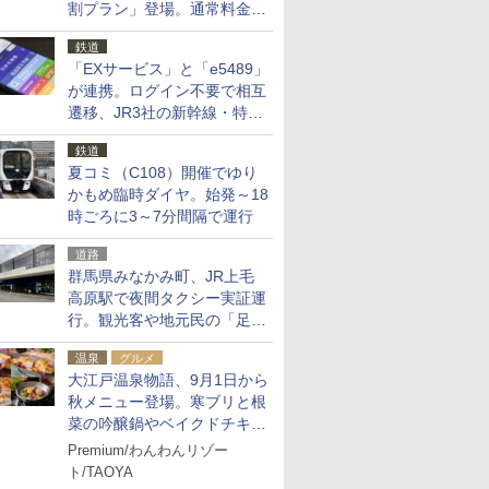
割プラン」登場。通常料金の
およそ半額でお得に夜活
鉄道
「EXサービス」と「e5489」
が連携。ログイン不要で相互
遷移、JR3社の新幹線・特急
予約をアプリで一括確認
鉄道
夏コミ（C108）開催でゆり
かもめ臨時ダイヤ。始発～18
時ごろに3～7分間隔で運行
道路
群馬県みなかみ町、JR上毛
高原駅で夜間タクシー実証運
行。観光客や地元民の「足が
ない」課題解消へ、木金土に
温泉
グルメ
2台体制
大江戸温泉物語、9月1日から
秋メニュー登場。寒ブリと根
菜の吟醸鍋やベイクドチキ
ン、ショコラ＆栗スイーツも
Premium/わんわんリゾー
食べ放題に
ト/TAOYA