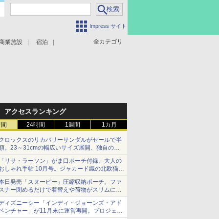
Impress サイト
全カテゴリ
商業施設
宿泊
アクセスランキング
時間
24時間
1週間
1カ月
クロックスのリカバリーサンダルがセールで半
額。23～31cmの幅広いサイズ展開、独自のク
ッション素材を採用
「リサ・ラーソン」がま口ポーチ付録、大人の
おしゃれ手帖 10月号。ジャカード織の北欧猫デ
ザイン
本日発売「スヌーピー」圧縮収納ポーチ。ファ
スナー閉めるだけで着替えや荷物がスリムにま
とまる
ディズニーシー「インディ・ジョーンズ・アド
ベンチャー」が11月末に運営再開。プロジェク
ションマッピングを追加、DPAは1500円