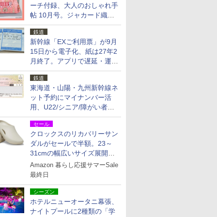
ーチ付録、大人のおしゃれ手
帖 10月号。ジャカード織の
北欧猫デザイン
鉄道
新幹線「EXご利用票」が9月
15日から電子化、紙は27年2
月終了。アプリで遅延・運休
も確認可能に
鉄道
東海道・山陽・九州新幹線ネ
ット予約にマイナンバー活
用、U22/シニア/障がい者割
を9月15日から発売
セール
クロックスのリカバリーサン
ダルがセールで半額。23～
31cmの幅広いサイズ展開、
独自のクッション素材を採用
Amazon 暮らし応援サマーSale
最終日
シーズン
ホテルニューオータニ幕張、
ナイトプールに2種類の「学