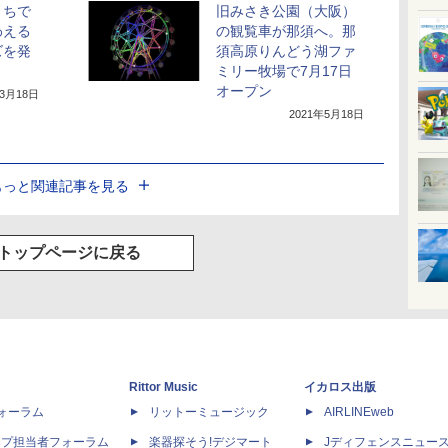
うちで
旧みさき公園（大阪）
わえる
の観覧車が那須へ。那
ズを発
須高原りんどう湖ファ
ミリー牧場で7月17日
オープン
年3月18日
2021年5月18日
もっと関連記事を見る
トップページに戻る
Rittor Music
イカロス出版
dフォーラム
リットーミュージック
AIRLINEweb
ップ担当者フォーラム
楽器探そう!デジマート
Jディフェンスニュー