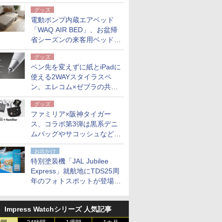
グッズ
電動ポンプ内蔵エアベッド
「WAQ AIR BED」、お盆帰
省シーズンの来客用ベッドに
も。使用後は収納バッグでコ
グッズ
ンパクトに保管
ペン先を変えずに紙とiPadに
使える2WAYスタイラスペ
ン。エレコム×ゼブラの共同
開発
グッズ
ファミリア×阪神タイガー
ス、コラボ第3弾は黒系デニ
ムバッグやサコッシュなど6
点。8月21日オンラインスト
お出かけ
アで発売
特別塗装機「JAL Jubilee
Express」就航地にTDS25周
年のフォトスポットが登場。
10月末まで青森空港に
Impress Watchシリーズ 人気記事