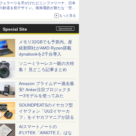
フェラーリを手がけたピニンファリーナ、日本
の鉄道を初デザイン。南海電鉄が新たな「空港
特急」をなにわ筋線へ導入
もっと見る
Special Site
メモリ32GBでも予算内。産
経新聞社がAMD Ryzen搭載
dynabookを2千台導入
ソニーミラーレス一眼の大特
集！ 見どころ記事まとめ
Amazon プライムデー過去最
安! Anker注目プロジェクタ
ー3モデルを使ってみた
SOUNDPEATSのイヤカフ型
イヤフォン「UU2イヤーカ
フ」をイヤカフマニアが語る
AIスマートノートの
iFLYTEK「AINOTE 2」はな