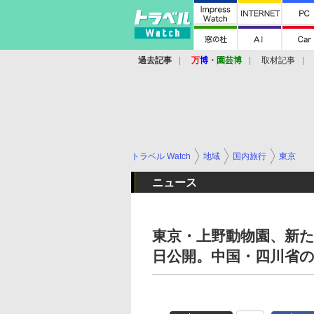
過去記事
万
博
・
園芸博
取材記事
トラベル Watch
地域
国内旅行
東京
ニュース
東京・上野動物園、新た
日公開。中国・四川省