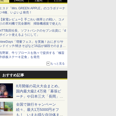
時間
24時間
1週間
1カ月
ミスド「Mrs. GREEN APPLE」のコラボドーナ
ツ4種、いよいよ発売！
【家電レビュー】手ごわい雑草との戦い、コメ
リの草刈機で完全勝利 掃除機感覚で使えた
NTT島田社長、ソフトバンクのセブン出資に「d
ポイント使えるようにして」
NewDays「増量フェス」を実施！おにぎり/サ
ンドイッチ/焼きそばなど16品が値段そのままで
ボリュームアップ
吉野家、牛リブロースを熱々で提供する「極旨
牛鉄板ステーキ定食」を発売
もっと見る
おすすめ記事
8月開催の花火大会まとめ。
国内最大級2.4万発「幕張ビ
ーチ」や日本三大「長岡」な
ど大型イベント目白押し！
全国で旅行キャンペーン
続々、最大1万5000円オフ
も！ いまお得な自治体まと