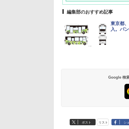
編集部のおすすめ記事
東京都、
入。パン
草津温泉 ホテル櫻
品川プリンスホテル
グランドニッコー東
海のサウナ＆スパ
東京ドームホテル
シェラトン・グラン
井
京ベイ 舞浜
オールインクルーシ
デ・トーキョーベ
7,037円～
7,980円～
ブ 島原温泉ホテル
イ・ホテル
14,300円～
6,800円～
南風楼
10,450円～
7,950円～
Google
ポスト
リスト
シ