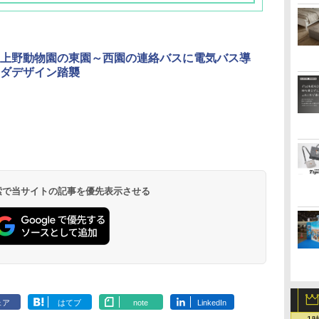
上野動物園の東園～西園の連絡バスに電気バス導
ダデザイン踏襲
北陸 福井 あわら
品川プリンスホテ
舞浜ビューホテル
箱根湯本温泉 ホテ
ホテルトラスティ東
オリエンタルホテル
下呂温泉 水明館
住友不動産ホテル ヴ
東京ベイ舞浜ホテル
温泉 清風荘（北陸
ル イーストタワー
ｂｙ ＨＵＬＩＣ
ル おかだ
京ベイサイド
東京ベイ
ィラフォンテーヌグラ
ファーストリゾート
8,250円～
最大級の庭園露天風
（旧：東京ベイ舞浜
ンド東京有明
9,958円～
11,200円～
5,450円～
5,200円～
4,290円～
呂の宿 清風荘）
ホテル）
19,541円～
5,758円～
6,070円～
 検索で当サイトの記事を優先表示させる
ェア
はてブ
note
LinkedIn