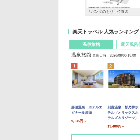
「パンダのもり」位置図
楽天トラベル 人気ランキング
温泉旅館
露天風呂
温泉旅館
更新日時：2026/08/06 18:00
那須温泉 ホテルエ
別府温泉 杉乃井ホ
ピナール那須
テル（オリックスホ
テルズ＆リゾーツ）
9,135円～
13,400円～