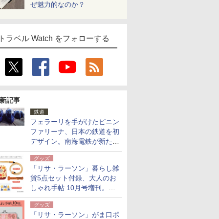
ぜ魅力的なのか？
トラベル Watch をフォローする
新記事
鉄道
フェラーリを手がけたピニン
ファリーナ、日本の鉄道を初
デザイン。南海電鉄が新たな
「空港特急」をなにわ筋線へ
グッズ
導入
「リサ・ラーソン」暮らし雑
貨5点セット付録、大人のお
しゃれ手帖 10月号増刊。
USBケーブルや缶ケースなど
グッズ
「リサ・ラーソン」がま口ポ