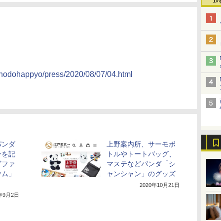
1
ei/hodohappyo/press/2020/08/07/04.html
パンダ
上野案内所、サーモボ
ンを記
トルやトートバッグ、
ダファ
マステなどパンダ「シ
ウム」
ャンシャン」のグッズ
2020年10月21日
0年9月2日