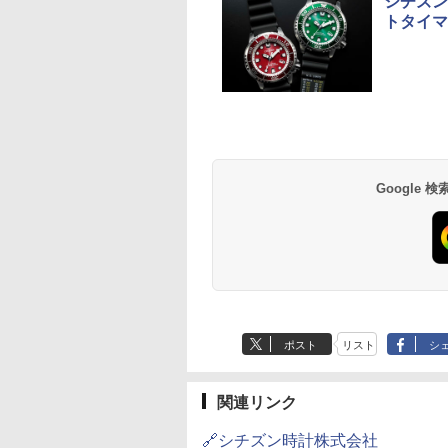
シチズン
トタイマ
草津温泉 ホテル櫻
品川プリンスホテル
グランドニッコー東
海のサウナ＆スパ
東京ドームホテル
シェラトン・グラン
井
京ベイ 舞浜
オールインクルーシ
デ・トーキョーベ
7,037円～
7,980円～
ブ 島原温泉ホテル
イ・ホテル
14,300円～
6,800円～
南風楼
10,450円～
7,950円～
Google
ポスト
リスト
シ
関連リンク
🔗シチズン時計株式会社