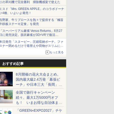
リの草刈機で完全勝利 掃除機感覚で使えた
ミスド「Mrs. GREEN APPLE」のコラボドーナ
ツ4種、いよいよ発売！
吉野家、牛リブロースを熱々で提供する「極旨
牛鉄板ステーキ定食」を発売
「スーパーリアル麻雀 Venus Returns」8月27
日に発売決定。脱衣麻雀が3D×VRで復活
発売から2週間は20%オフになるセールが実施
本日発売「スヌーピー」圧縮収納ポーチ。ファ
スナー閉めるだけで着替えや荷物がスリムにま
とまる
もっと見る
おすすめ記事
8月開催の花火大会まとめ。
国内最大級2.4万発「幕張ビ
ーチ」や日本三大「長岡」な
ど大型イベント目白押し！
全国で旅行キャンペーン
続々、最大1万5000円オフ
も！ いまお得な自治体まと
め
「GREEN×EXPO2027」チケ