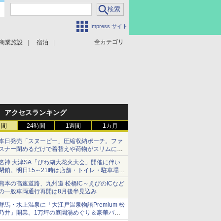
Impress サイト
全カテゴリ
商業施設
宿泊
アクセスランキング
時間
24時間
1週間
1カ月
本日発売「スヌーピー」圧縮収納ポーチ。ファ
スナー閉めるだけで着替えや荷物がスリムにま
とまる
名神 大津SA「びわ湖大花火大会」開催に伴い
閉鎖。明日15～21時は店舗・トイレ・駐車場の
利用不可
熊本の高速道路、九州道 松橋IC～えびのICなど
の一般車両通行再開は8月後半見込み
群馬・水上温泉に「大江戸温泉物語Premium 松
乃井」開業。1万坪の庭園湯めぐり＆豪華バイ
キングを体験してきた！