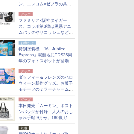
ン。エレコム×ゼブラの共同
開発
グッズ
ファミリア×阪神タイガー
ス、コラボ第3弾は黒系デニ
ムバッグやサコッシュなど6
点。8月21日オンラインスト
お出かけ
アで発売
特別塗装機「JAL Jubilee
Express」就航地にTDS25周
年のフォトスポットが登場。
10月末まで青森空港に
グッズ
ダッフィー＆フレンズのハロ
ウィーン新作グッズ。お菓子
モチーフのミラーチャーム/
デザインポーチほか
グッズ
本日発売「ムーミン」ボスト
ンバッグが付録、大人のおし
ゃれ手帖 9月号。180度ガバ
ッと開いて大容量
鉄道