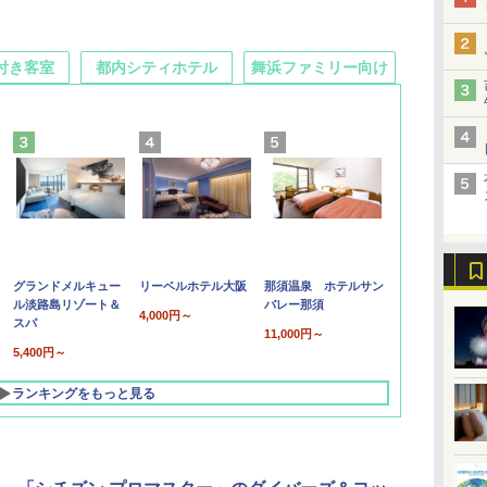
付き客室
都内シティホテル
舞浜ファミリー向け
グランドメルキュー
リーベルホテル大阪
那須温泉 ホテルサン
ル淡路島リゾート＆
バレー那須
4,000円～
スパ
11,000円～
5,400円～
ランキングをもっと見る