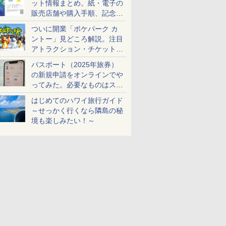
ット情報まとめ。紙・電子の
販売店舗や購入手順、記念チ
ケットも解説
ついに開業「ポケパーク カ
ントー」見どころ解説。注目
アトラクション・チケット手
配・来場前に必要な準備は？
パスポート（2025年旅券）
の新規申請をオンラインでや
ってみた。必要なものはスマ
ホとマイナカードのみ
はじめてのハワイ旅行ガイド
～せっかく行くなら隣島の秘
境も楽しみたい！～