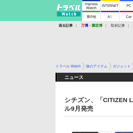
過去記事
万
博
・
園芸博
取材記事
トラベル Watch
旅のアイテム
ガジェット
ニュース
シチズン、「CITIZE
ル9月発売