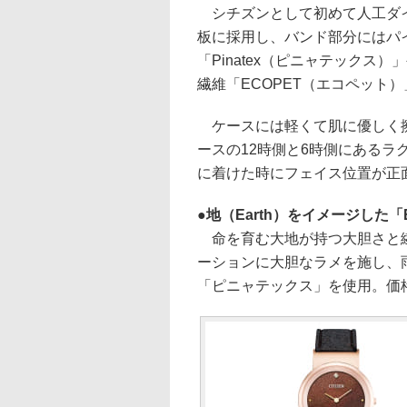
シチズンとして初めて人工ダイ
板に採用し、バンド部分にはパ
「Pinatex（ピニャテック
繊維「ECOPET（エコペット
ケースには軽くて肌に優しく擦
ースの12時側と6時側にある
に着けた時にフェイス位置が正
地（Earth）をイメージした「EG
命を育む大地が持つ大胆さと繊
ーションに大胆なラメを施し、
「ピニャテックス」を使用。価格