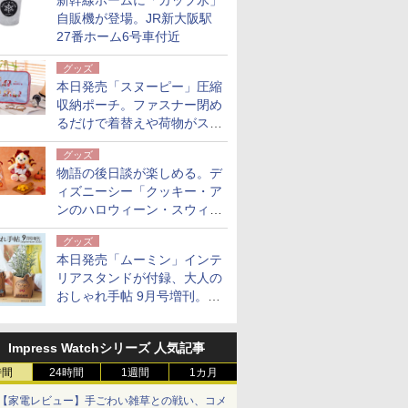
新幹線ホームに「カップ氷」
自販機が登場。JR新大阪駅
27番ホーム6号車付近
グッズ
本日発売「スヌーピー」圧縮
収納ポーチ。ファスナー閉め
るだけで着替えや荷物がスリ
ムにまとまる
グッズ
物語の後日談が楽しめる。デ
ィズニーシー「クッキー・ア
ンのハロウィーン・スウィー
トサプライズ」限定グッズ公
グッズ
開
本日発売「ムーミン」インテ
リアスタンドが付録、大人の
おしゃれ手帖 9月号増刊。レ
ザー調で高級感ある2個セッ
ト
Impress Watchシリーズ 人気記事
時間
24時間
1週間
1カ月
【家電レビュー】手ごわい雑草との戦い、コメ