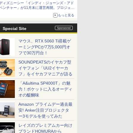
ディズニーシー「インディ・ジョーンズ・アド
ベンチャー」が11月末に運営再開。プロジェク
ションマッピングを追加、DPAは1500円
もっと見る
Special Site
マウス、RTX 5060 Ti搭載ゲ
ーミングPCが7万5,000円オ
フで30万円台！
SOUNDPEATSのイヤカフ型
イヤフォン「UU2イヤーカ
フ」をイヤカフマニアが語る
「A&ultima SP4000T」の魅
力！ポケットに入るオーディ
オの醍醐味
Amazon プライムデー過去最
安! Anker注目プロジェクタ
ー3モデルを使ってみた
レイズのプレミアムカー向け
ブランドHOMURAから