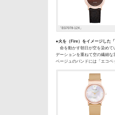
「EG7078-12X」
火を（Fire）をイメージした「EG
命を動かす朝日が空を染めてい
デーションを重ねて空の繊細な
ベージュのバンドには「エコペッ