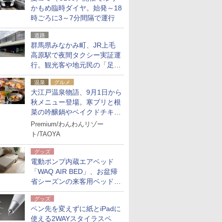
かもめ臨時ダイヤ。始発～18
時ごろに3～7分間隔で運行
道路
群馬県みなかみ町、JR上毛
高原駅で夜間タクシー実証運
行。観光客や地元民の「足が
ない」課題解消へ、木金土に
温泉
グルメ
2台体制
大江戸温泉物語、9月1日から
秋メニュー登場。寒ブリと根
菜の吟醸鍋やベイクドチキ
ン、ショコラ＆栗スイーツも
Premium/わんわんリゾー
食べ放題に
ト/TAOYA
グッズ
電動ポンプ内蔵エアベッド
「WAQ AIR BED」、お盆帰
省シーズンの来客用ベッドに
も。使用後は収納バッグでコ
グッズ
ンパクトに保管
ペン先を変えずに紙とiPadに
使える2WAYスタイラスペ