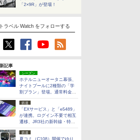
「2×9R」が登場！
トラベル Watch をフォローする
新記事
シーズン
ホテルニューオータニ幕張、
ナイトプールに2種類の「学
割プラン」登場。通常料金の
およそ半額でお得に夜活
鉄道
「EXサービス」と「e5489」
が連携。ログイン不要で相互
遷移、JR3社の新幹線・特急
予約をアプリで一括確認
鉄道
夏コミ（C108）開催でゆり