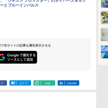
、「シチズン プロマスター」のダイバーズ＆ヨッ
ーとブルーインパルス
北陸 福井 あわら
品川プリンスホテ
舞浜ビューホテル
箱根湯本温泉 ホテ
ホテルトラスティ東
オリエンタルホテル
下呂温泉 水明館
住友不動産ホテル ヴ
東京ベイ舞浜ホテル
温泉 清風荘（北陸
ル イーストタワー
ｂｙ ＨＵＬＩＣ
ル おかだ
京ベイサイド
東京ベイ
ィラフォンテーヌグラ
ファーストリゾート
8,250円～
最大級の庭園露天風
（旧：東京ベイ舞浜
ンド東京有明
9,958円～
11,200円～
5,450円～
5,200円～
4,290円～
呂の宿 清風荘）
ホテル）
19,541円～
5,758円～
6,070円～
 検索で当サイトの記事を優先表示させる
ェア
はてブ
note
LinkedIn