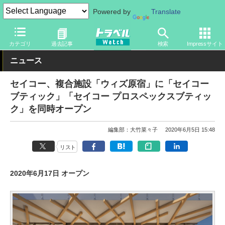
Powered by
Translate
トラベル Watch
地域
国内旅行
東京
カテゴリ
過去記事
検索
Impressサイト
ニュース
セイコー、複合施設「ウィズ原宿」に「セイコー
ブティック」「セイコー プロスペックスブティッ
ク」を同時オープン
編集部：大竹菜々子
2020年6月5日 15:48
リスト
2020年6月17日 オープン