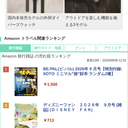
国内未発売モデルの外胴ダイ
アウトドアを楽しむ機能を備
バーズウォッチ
える3モデル
Amazon トラベル関連ランキング
旅行雑誌
旅行ガイド・地図
テント
アウトドア
Amazon 旅行雑誌 の売れ筋ランキング
更新日時：2026/08/08 12:02
BE-PAL(ビ-パル) 2026年 9 月号【特別付録:
SOTO ミニマル"旅"財布 ランダム2種】
￥1,500
ディズニーファン ２０２６年 ９月号 [雑
誌] (ＤＩＳＮＥＹ ＦＡＮ)
￥713