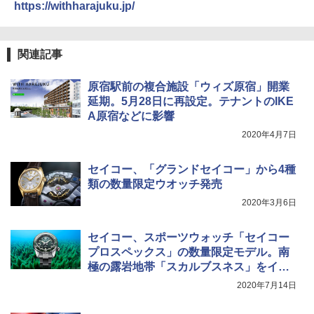
ポインターライト 強力 小型 緑色/赤色/青紫色
https://withharajuku.jp/
USB充電式 高精度 超長距離照射 長時間使用
￥2,479
可能 安全ロック付き 高安全性 金属製耐久 コ
[キャンパーズコレクション 山善] 傘みたいに
ンパクト多機能設計 持ち運び便利 アウトド
広げるだけ パッとサッとテント ブラックコ
ア/オフィス/教育現場/展示会用 緑
関連記事
ーティング フルクローズ メッシュ 3-4人用
簡単設置 ポップアップテント エクルベージ
A26 地球の歩き方 チェコ ポーランド スロヴ
￥1,180
原宿駅前の複合施設「ウィズ原宿」開業
ュ(BC仕様) PATC-150B(EB)
ァキア 2026～2027 地球の歩き方A ヨーロッ
パ
延期。5月28日に再設定。テナントのIKE
￥9,990
A原宿などに影響
熊撃退スプレー 熊よけスプレー 熊スプレー
￥2,277
【日本企業販売】超強力クマ対策スプレー 30
2020年4月7日
0ml（連続噴射30秒）110ml（連続噴射15
[キャンパーズコレクション 山善] 傘みたいに
秒）射程5～10m 安全ロック搭載 携帯収納袋
広げるだけ パッとサッとテント キューブワ
付き ヒグマ・イノシシ対策 自治体・教育機
セイコー、「グランドセイコー」から4種
イド ブラックコーティング フルクローズ メ
関の購入実績 登山・キャンプ・アウトドア・
類の数量限定ウオッチ発売
ッシュ 4人用 簡単設置 ポップアップテント P
防災用品 長期保存可能 緊急時用 日本国内発
ATCW-150B エクルベージュ
送
2020年3月6日
￥-
￥3,680
セイコー、スポーツウォッチ「セイコー
プロスペックス」の数量限定モデル。南
極の露岩地帯「スカルブスネス」をイメ
ージ
2020年7月14日