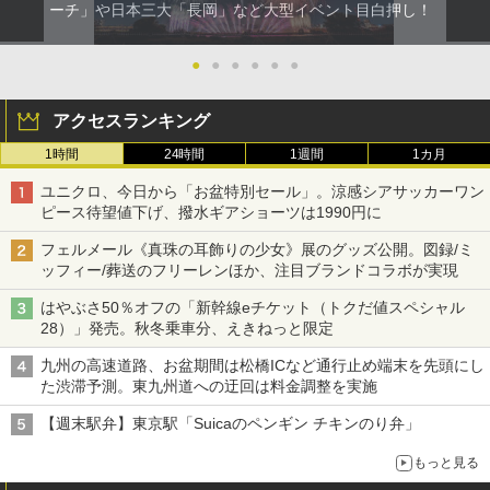
ーチ」や日本三大「長岡」など大型イベント目白押し！
●
●
●
●
●
●
アクセスランキング
1時間
24時間
1週間
1カ月
ユニクロ、今日から「お盆特別セール」。涼感シアサッカーワン
ピース待望値下げ、撥水ギアショーツは1990円に
フェルメール《真珠の耳飾りの少女》展のグッズ公開。図録/ミ
ッフィー/葬送のフリーレンほか、注目ブランドコラボが実現
はやぶさ50％オフの「新幹線eチケット（トクだ値スペシャル
28）」発売。秋冬乗車分、えきねっと限定
九州の高速道路、お盆期間は松橋ICなど通行止め端末を先頭にし
た渋滞予測。東九州道への迂回は料金調整を実施
【週末駅弁】東京駅「Suicaのペンギン チキンのり弁」
もっと見る