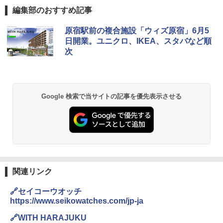
編集部のおすすめ記事
D40 地球の歩き方 チェンマイ タイ北部の魅
[キャンパーズコレクション 山善] ポップアッ
GRANDOOR ステンレス保冷剤 2個セット 2
原宿駅前の複合施設「ウィズ原宿」6月5
力的な町 2026～2027 地球の歩き方D アジア
プテント 傘みたいに広げて畳める パッとサ
026リニューアル 急速冷凍 空間倍増 衛生的
日開業。ユニクロ、IKEA、スタバなど順
ッとサンシェード キューブ フルクローズ メ
コンパクト 保冷力長持ち
次
ッシュ 簡単設置 ワンタッチテント キャンプ
￥2,079
&ハイキング カーキ PATC-150(KH)
￥2,980
￥6,830
地球の歩き方 スター・ウォーズ
BUNDOK(バンドック)ソロ ドーム 1 EX BDK
Google 検索で当サイトの記事を優先表示させる
-08EX カーキ ソロキャンプ ポリエステル フ
PYKES PEAK (パイクスピーク) 着替えテン
レーム ドーム型 テント
￥2,695
ト プライバシー テント 【中が透けない】 1
人用 折りたたみ 防災グッズ 災害用トイレ ビ
￥14,800
ーチ ピクニック ポップアップテント 携帯 簡
易 トイレテント (ブラック)
僕が見た未来【完全版】
DEWEL パラソル 大型 ビーチ アウトドアパ
￥4,980
ラソル ガーデン サイトシート付 折りたたみ
￥0
防水 UVカット 4段階高さ調整 軽量 収納袋付
関連リンク
き
ENDLESS BASE 《めざましテレビで紹介》
🔗セイコーウオッチ
テント ワンタッチ RENEW 幅200 2-3人用 43
￥6,459
https://www.seikowatches.com/jp-ja
500002(88859)
A09 地球の歩き方 イタリア 2026～2027 地
🔗WITH HARAJUKU
球の歩き方A ヨーロッパ
￥5,999