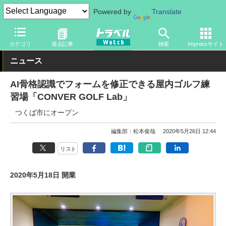
Powered by
Translate
トラベル Watch
地域
国内旅行
関東
カテゴリ
過去記事
検索
Impressサイト
ニュース
AI骨格認識でフォームを修正できる屋内ゴルフ練
習場「CONVER GOLF Lab」
つくば市にオープン
編集部：松本俊哉
2020年5月26日 12:44
リスト
2020年5月18日 開業