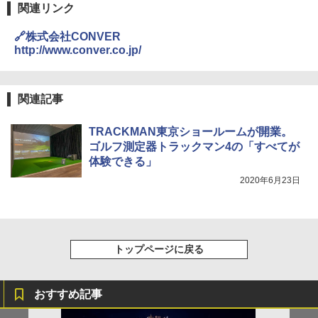
【日本企業販売】超強力クマ対策スプレー 30
関連リンク
0ml（連続噴射30秒）110ml（連続噴射15
秒）射程5～10m 安全ロック搭載 携帯収納袋
🔗株式会社CONVER
付き ヒグマ・イノシシ対策 自治体・教育機
http://www.conver.co.jp/
関の購入実績 登山・キャンプ・アウトドア・
防災用品 長期保存可能 緊急時用 日本国内発
送
関連記事
￥3,680
TRACKMAN東京ショールームが開業。
Across やわらか保冷剤 日本製 固まらない 1
ゴルフ測定器トラックマン4の「すべてが
1cm ソフト 2個セット (2個セット)
体験できる」
2020年6月23日
￥680
着替えテント トイレテント 透けない【換気
通気窓付き】収納袋付き UVカット 防水 防災
トップページに戻る
コンパクト iimono117 (ブルー)
￥3,180
おすすめ記事