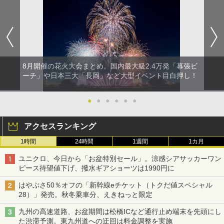
8月開催の花火大会まとめ。国内最大級2.4万発「幕張ビ
ーチ」や日本三大「長岡」など大型イベント目白押し！
●
●
●
●
●
●
アクセスランキング
1時間
24時間
1週間
1カ月
ユニクロ、今日から「お盆特別セール」。涼感シアサッカーワン
ピース待望値下げ、撥水ギアショーツは1990円に
はやぶさ50％オフの「新幹線eチケット（トクだ値スペシャル
28）」発売。秋冬乗車分、えきねっと限定
九州の高速道路、お盆期間は松橋ICなど通行止め端末を先頭にし
た渋滞予測。東九州道への迂回は料金調整を実施