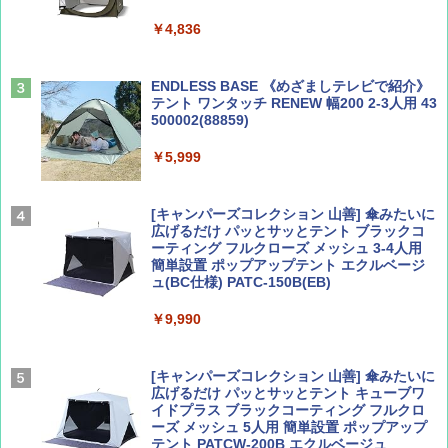
山と溪谷 2026年8月号「南アルプス大全」
A09 地球の歩き方 イタリア 2026～2027 地
￥4,836
球の歩き方A ヨーロッパ
￥1,540
￥2,479
ENDLESS BASE 《めざましテレビで紹介》
テント ワンタッチ RENEW 幅200 2-3人用 43
500002(88859)
Coyote No.89 特集 星野道夫 夢見る旅
A26 地球の歩き方 チェコ ポーランド スロヴ
ァキア 2026～2027 地球の歩き方A ヨーロッ
￥5,999
パ
￥1,540
￥2,277
[キャンパーズコレクション 山善] 傘みたいに
広げるだけ パッとサッとテント ブラックコ
ーティング フルクローズ メッシュ 3-4人用
簡単設置 ポップアップテント エクルベージ
AIRLINE（エアライン）2026年9月号【特
新しい日本地理 地図・統計・移動から読み
ュ(BC仕様) PATC-150B(EB)
集】ボーイング110周年を祝して！
解く (講談社現代新書)
￥9,990
￥1,760
￥1,540
[キャンパーズコレクション 山善] 傘みたいに
広げるだけ パッとサッとテント キューブワ
イドプラス ブラックコーティング フルクロ
ーズ メッシュ 5人用 簡単設置 ポップアップ
テント PATCW-200B エクルベージュ