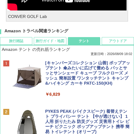
CONVER GOLF Lab
Amazon トラベル関連ランキング
旅行雑誌
旅行ガイド・地図
テント
アウトドア
Amazon テント の売れ筋ランキング
更新日時：2026/08/09 18:02
BE-PAL(ビ-パル) 2026年 9 月号【特別付録:
地球の歩き方 スター・ウォーズ
[キャンパーズコレクション 山善] ポップアッ
SOTO ミニマル"旅"財布 ランダム2種】
プテント 傘みたいに広げて畳める パッとサ
ッとサンシェード キューブ フルクローズ メ
￥2,695
ッシュ 簡単設置 ワンタッチテント キャンプ
￥1,500
&ハイキング カーキ PATC-150(KH)
￥6,829
ディズニーファン ２０２６年 ９月号 [雑
D40 地球の歩き方 チェンマイ タイ北部の魅
誌] (ＤＩＳＮＥＹ ＦＡＮ)
力的な町 2026～2027 地球の歩き方D アジア
PYKES PEAK (パイクスピーク) 着替えテン
ト プライバシー テント 【中が透けない】 1
￥713
￥2,079
人用 折りたたみ 防災グッズ 災害用トイレ ビ
ーチ ピクニック ポップアップテント 携帯 簡
易 トイレテント (オリーブ)