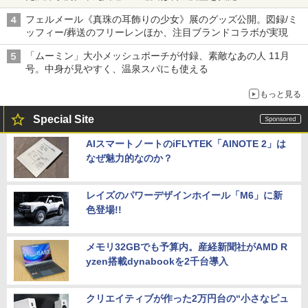
フェルメール《真珠の耳飾りの少女》展のグッズ公開。図録/ミ
ッフィー/葬送のフリーレンほか、注目ブランドコラボが実現
「ムーミン」大小メッシュポーチが付録、素敵なあの人 11月
号。中身が見やすく、温泉スパにも使える
もっと見る
Special Site
AIスマートノートのiFLYTEK「AINOTE 2」は
なぜ魅力的なのか？
レイズのパワーデザインホイール「M6」に新
色登場!!
メモリ32GBでも予算内。産経新聞社がAMD R
yzen搭載dynabookを2千台導入
クリエイティブが作った2万円台の“小さなピュ