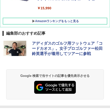
￥15,990
Amazonランキングをもっと見る
編集部のおすすめ記事
DEWEL パラソル 大型 ビーチ アウトドアパ
アディダスのゴルフ用フットウェア「コ
ラソル ガーデン サイトシート付 折りたたみ
ードカオス」。女子プロゴルファー松田
防水 UVカット 4段階高さ調整 軽量 収納袋付
鈴英選手が着用してツアーに参戦
き
￥6,459
Google 検索で当サイトの記事を優先表示させる
GRANDOOR ステンレス保冷剤 2個セット 2
026リニューアル 急速冷凍 空間倍増 衛生的
コンパクト 保冷力長持ち
￥2,980
熊撃退スプレー 熊よけスプレー 熊スプレー