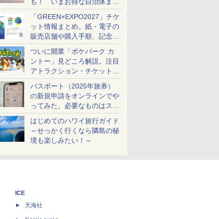
も！ いまお得な自治体まと
め
「GREEN×EXPO2027」チケ
ット情報まとめ。紙・電子の
販売店舗や購入手順、記念チ
ケットも解説
ついに開業「ポケパーク カ
ントー」見どころ解説。注目
アトラクション・チケット手
配・来場前に必要な準備は？
パスポート（2025年旅券）
の新規申請をオンラインでや
ってみた。必要なものはスマ
ホとマイナカードのみ
はじめてのハワイ旅行ガイド
～せっかく行くなら隣島の秘
境も楽しみたい！～
ICE
天海社