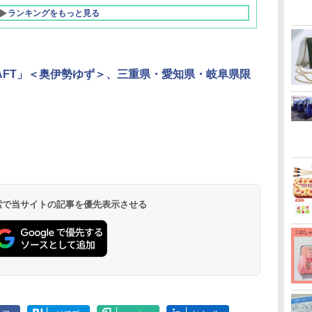
ランキングをもっと見る
AFT」＜奥伊勢ゆず＞、三重県・愛知県・岐阜県限
北陸 福井 あわら
品川プリンスホテ
舞浜ビューホテル
箱根湯本温泉 ホテ
ホテルトラスティ東
オリエンタルホテル
下呂温泉 水明館
住友不動産ホテル ヴ
東京ベイ舞浜ホテル
温泉 清風荘（北陸
ル イーストタワー
ｂｙ ＨＵＬＩＣ
ル おかだ
京ベイサイド
東京ベイ
ィラフォンテーヌグラ
ファーストリゾート
8,250円～
最大級の庭園露天風
（旧：東京ベイ舞浜
ンド東京有明
9,958円～
11,200円～
5,450円～
5,200円～
4,290円～
呂の宿 清風荘）
ホテル）
19,541円～
5,758円～
6,070円～
 検索で当サイトの記事を優先表示させる