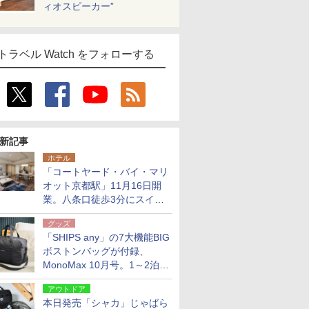
ィオスピーカー”
トラベル Watch をフォローする
新記事
ホテル
「コートヤード・バイ・マリ
オット京都駅」11月16日開
業。八条口徒歩3分にスイー
ト含む全270室、ダイニング
グッズ
も併設
「SHIPS any」の7大機能BIG
ボストンバッグが付録、
MonoMax 10月号。1～2泊の
荷物、キャリーオンも可能
アウトドア
本日発売「シャカ」じゃばら