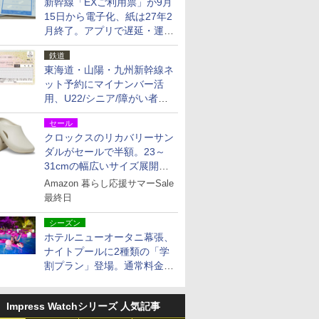
新幹線「EXご利用票」が9月
15日から電子化、紙は27年2
月終了。アプリで遅延・運休
も確認可能に
鉄道
東海道・山陽・九州新幹線ネ
ット予約にマイナンバー活
用、U22/シニア/障がい者割
を9月15日から発売
セール
クロックスのリカバリーサン
ダルがセールで半額。23～
31cmの幅広いサイズ展開、
独自のクッション素材を採用
Amazon 暮らし応援サマーSale
最終日
シーズン
ホテルニューオータニ幕張、
ナイトプールに2種類の「学
割プラン」登場。通常料金の
およそ半額でお得に夜活
Impress Watchシリーズ 人気記事