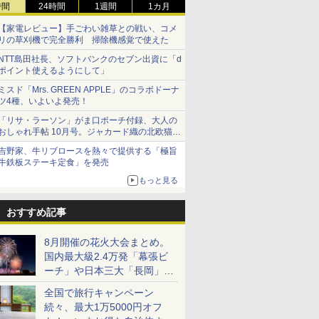
時間
24時間
1週間
1カ月
【家電レビュー】手ごわい雑草との戦い、コメ
リの草刈機で完全勝利 掃除機感覚で使えた
NTT島田社長、ソフトバンクのセブン出資に「d
ポイント使えるようにして」
ミスド「Mrs. GREEN APPLE」のコラボドーナ
ツ4種、いよいよ発売！
「リサ・ラーソン」がま口ポーチ付録、大人の
おしゃれ手帖 10月号。ジャカード織の北欧猫デ
ザイン
吉野家、牛リブロースを熱々で提供する「極旨
牛鉄板ステーキ定食」を発売
もっと見る
おすすめ記事
8月開催の花火大会まとめ。
国内最大級2.4万発「幕張ビ
ーチ」や日本三大「長岡」な
ど大型イベント目白押し！
全国で旅行キャンペーン
続々、最大1万5000円オフ