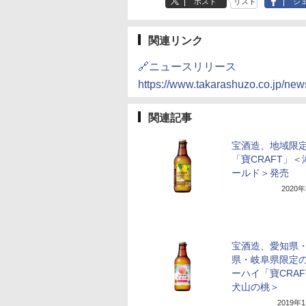
ポスト
リスト
シ
関連リンク
🔗ニュースリリース
https://www.takarashuzo.co.jp/ne
関連記事
宝酒造、地域限
「寶CRAFT」＜
ールド＞発売
2020
宝酒造、愛知県
県・岐阜県限定
ーハイ「寶CRAF
犬山の桃＞
2019年