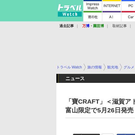
過去記事
万
博
・
園芸博
取材記事
トラベル Watch
旅の情報
観光地
グルメ
ニュース
「寶CRAFT」＜滋賀
富山限定で5月26日発売