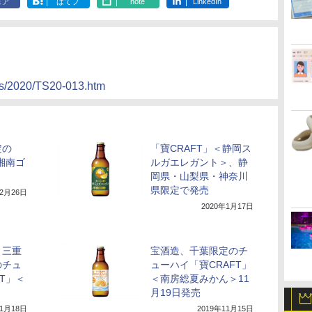
ェア
はてブ
note
LinkedIn
ws/2020/TS20-013.htm
定の
「寶CRAFT」＜静岡ス
湘南ゴ
ルガエレガント＞、静
岡県・山梨県・神奈川
県限定で発売
年2月26日
2020年1月17日
・三重
宝酒造、千葉限定のチ
のチュ
ューハイ「寶CRAFT」
T」＜
＜南房総夏みかん＞11
月19日発売
11月18日
2019年11月15日