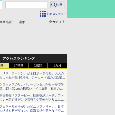
Impress サイト
全カテゴリ
商業施設
宿泊
アクセスランキング
時間
24時間
1週間
1カ月
「リサ・ラーソン」がま口ポーチ付録、大人の
おしゃれ手帖 10月号。ジャカード織の北欧猫デ
ザイン
クロックスのリカバリーサンダルがセールで半
額。23～31cmの幅広いサイズ展開、独自のク
ッション素材を採用
本日発売「スヌーピー」圧縮収納ポーチ。ファ
スナー閉めるだけで着替えや荷物がスリムにま
とまる
フェラーリを手がけたピニンファリーナ、日本
の鉄道を初デザイン。南海電鉄が新たな「空港
特急」をなにわ筋線へ導入