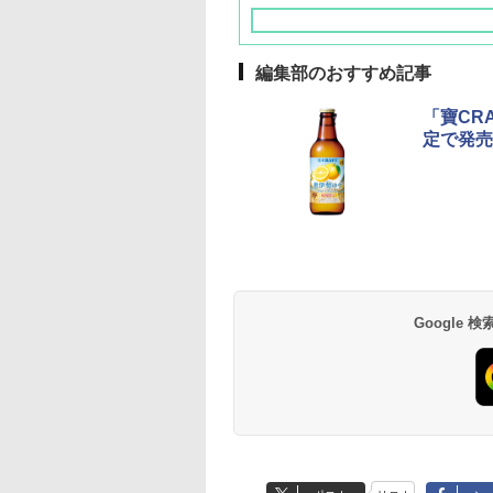
編集部のおすすめ記事
「寶CR
定で発売
草津温泉 ホテル櫻
品川プリンスホテル
グランドニッコー東
海のサウナ＆スパ
東京ドームホテル
シェラトン・グラン
井
京ベイ 舞浜
オールインクルーシ
デ・トーキョーベ
7,037円～
7,980円～
ブ 島原温泉ホテル
イ・ホテル
14,300円～
6,800円～
南風楼
10,450円～
7,950円～
Google