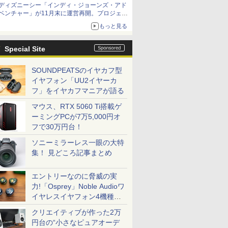
ディズニーシー「インディ・ジョーンズ・アド
ベンチャー」が11月末に運営再開。プロジェク
ションマッピングを追加、DPAは1500円
もっと見る
Special Site
SOUNDPEATSのイヤカフ型
イヤフォン「UU2イヤーカ
フ」をイヤカフマニアが語る
マウス、RTX 5060 Ti搭載ゲ
ーミングPCが7万5,000円オ
フで30万円台！
ソニーミラーレス一眼の大特
集！ 見どころ記事まとめ
エントリーなのに脅威の実
力!「Osprey」Noble Audioワ
イヤレスイヤフォン4機種を
一気に聴く
クリエイティブが作った2万
円台の“小さなピュアオーデ