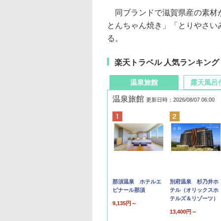
同ブランドで滋賀県産の素材が
とんちゃん焼き」「とりやさい
る。
楽天トラベル 人気ランキング
温泉旅館
露天風呂
温泉旅館
更新日時：2026/08/07 06:00
那須温泉 ホテルエ
別府温泉 杉乃井ホ
ピナール那須
テル（オリックスホ
テルズ＆リゾーツ）
9,135円～
13,400円～