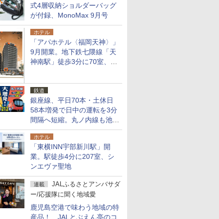
式4層収納ショルダーバッグ
が付録、MonoMax 9月号
ホテル
「アパホテル〈福岡天神〉」
9月開業。地下鉄七隈線「天
神南駅」徒歩3分に70室、エ
リア初の直営店
鉄道
銀座線、平日70本・土休日
58本増発で日中の運転を3分
間隔へ短縮。丸ノ内線も池袋
～中野坂上を4分間隔に
ホテル
「東横INN宇部新川駅」開
業。駅徒歩4分に207室、シ
ンエヴァ聖地
JALふるさとアンバサダ
連載
ー/応援隊に聞く地域愛
鹿児島空港で味わう地域の特
産品！ JALとぶえん亭のコ