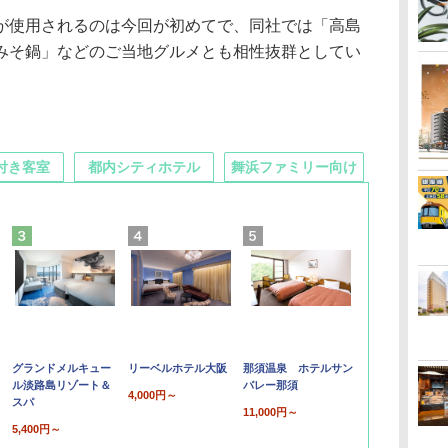
使用されるのは今回が初めてで、同社では「高島
みそ鍋」などのご当地グルメとも相性抜群としてい
付き客室
都内シティホテル
舞浜ファミリー向け
グランドメルキュー
リーベルホテル大阪
那須温泉 ホテルサン
ル淡路島リゾート＆
バレー那須
4,000円～
スパ
11,000円～
5,400円～