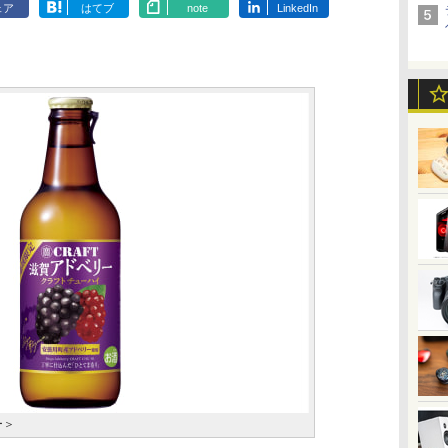
ェア
はてブ
note
LinkedIn
ー＞