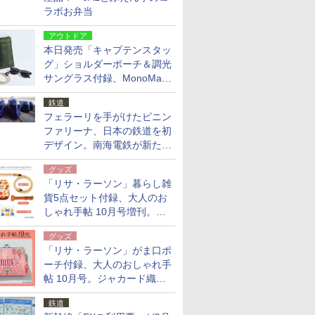
ラボお弁当
アウトドア
本日発売「キャプテンスタッ
グ」ショルダーポーチ＆調光
サングラス付録、MonoMax
9月号増刊
鉄道
フェラーリを手がけたピニン
ファリーナ、日本の鉄道を初
デザイン。南海電鉄が新たな
「空港特急」をなにわ筋線へ
グッズ
導入
「リサ・ラーソン」暮らし雑
貨5点セット付録、大人のお
しゃれ手帖 10月号増刊。
USBケーブルや缶ケースなど
グッズ
「リサ・ラーソン」がま口ポ
ーチ付録、大人のおしゃれ手
帖 10月号。ジャカード織の
北欧猫デザイン
鉄道