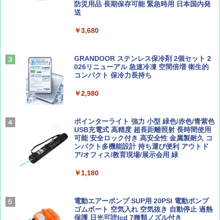
防災用品 長期保存可能 緊急時用 日本国内発
山と溪谷 2026年8月号「南アルプス大全」
D40 地球の歩き方 チェンマイ タイ北部の魅
送
￥4,980
力的な町 2026～2027 地球の歩き方D アジア
￥1,540
￥3,680
￥2,079
ENDLESS BASE 《めざましテレビで紹介》
テント ワンタッチ RENEW 幅200 2-3人用 43
500002(88859)
GRANDOOR ステンレス保冷剤 2個セット 2
026リニューアル 急速冷凍 空間倍増 衛生的
Coyote No.89 特集 星野道夫 夢見る旅
A26 地球の歩き方 チェコ ポーランド スロヴ
コンパクト 保冷力長持ち
ァキア 2026～2027 地球の歩き方A ヨーロッ
￥5,999
パ
￥1,540
￥2,980
￥2,277
[キャンパーズコレクション 山善] 傘みたいに
広げるだけ パッとサッとテント ブラックコ
ーティング フルクローズ メッシュ 3-4人用
ポインターライト 強力 小型 緑色/赤色/青紫色
簡単設置 ポップアップテント エクルベージ
USB充電式 高精度 超長距離照射 長時間使用
AIRLINE（エアライン）2026年9月号【特
新しい日本地理 地図・統計・移動から読み
ュ(BC仕様) PATC-150B(EB)
可能 安全ロック付き 高安全性 金属製耐久 コ
集】ボーイング110周年を祝して！
解く (講談社現代新書)
ンパクト多機能設計 持ち運び便利 アウトド
ア/オフィス/教育現場/展示会用 緑
￥9,990
￥1,760
￥1,540
￥1,180
[キャンパーズコレクション 山善] 傘みたいに
広げるだけ パッとサッとテント キューブワ
イド ブラックコーティング フルクローズ メ
電動エアーポンプ SUP用 20PSI 電動ポンプ
ッシュ 4人用 簡単設置 ポップアップテント P
ゴムボート 空気入れ 空気抜き 自動停止 過熱
ATCW-150B エクルベージュ
保護 日光可読lcd 7種類ノズル付き