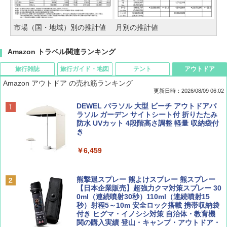
市場（国・地域）別の推計値
月別の推計値
Amazon トラベル関連ランキング
旅行雑誌
旅行ガイド・地図
テント
アウトドア
Amazon アウトドア の売れ筋ランキング
更新日時：2026/08/09 06:02
BE-PAL(ビ-パル) 2026年 9 月号【特別付録:
地球の歩き方 スター・ウォーズ
[キャンパーズコレクション 山善] ポップアッ
DEWEL パラソル 大型 ビーチ アウトドアパ
SOTO ミニマル"旅"財布 ランダム2種】
プテント 傘みたいに広げて畳める パッとサ
ラソル ガーデン サイトシート付 折りたたみ
ッとサンシェード キューブ フルクローズ メ
防水 UVカット 4段階高さ調整 軽量 収納袋付
￥2,695
ッシュ 簡単設置 ワンタッチテント キャンプ
き
￥1,500
&ハイキング カーキ PATC-150(KH)
￥6,459
￥6,830
ディズニーファン ２０２６年 ９月号 [雑
A09 地球の歩き方 イタリア 2026～2027 地
誌] (ＤＩＳＮＥＹ ＦＡＮ)
球の歩き方A ヨーロッパ
熊撃退スプレー 熊よけスプレー 熊スプレー
PYKES PEAK (パイクスピーク) 着替えテン
【日本企業販売】超強力クマ対策スプレー 30
ト プライバシー テント 【中が透けない】 1
0ml（連続噴射30秒）110ml（連続噴射15
￥713
￥2,479
人用 折りたたみ 防災グッズ 災害用トイレ ビ
秒）射程5～10m 安全ロック搭載 携帯収納袋
ーチ ピクニック ポップアップテント 携帯 簡
付き ヒグマ・イノシシ対策 自治体・教育機
易 トイレテント (グレー)
関の購入実績 登山・キャンプ・アウトドア・