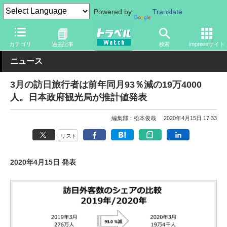
Powered by
Translate
トラベル Watch
企業・政府・官庁
政府・官庁
カテゴリ
過去記事
検索
Impressサイト
ニュース
3月の訪日旅行者は前年同月93％減の19万4000
人。日本政府観光局が推計値発表
編集部：松本俊哉
2020年4月15日 17:33
リスト
2020年4月15日 発表