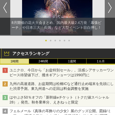
8月開催の花火大会まとめ。国内最大級2.4万発「幕張ビ
ーチ」や日本三大「長岡」など大型イベント目白押し！
●
●
●
●
●
●
アクセスランキング
1時間
24時間
1週間
1カ月
ユニクロ、今日から「お盆特別セール」。涼感シアサッカーワン
ピース待望値下げ、撥水ギアショーツは1990円に
九州の高速道路、お盆期間は松橋ICなど通行止め端末を先頭にし
た渋滞予測。東九州道への迂回は料金調整を実施
はやぶさ50％オフの「新幹線eチケット（トクだ値スペシャル
28）」発売。秋冬乗車分、えきねっと限定
フェルメール《真珠の耳飾りの少女》展のグッズ公開。図録/ミ