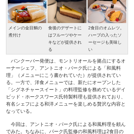
メインの金目鯛の
食後のデザートに
2食目のオムレツ。
煮付け
はフルーツやケー
ハーブの入ったソ
キなどが提供され
ーセージも美味し
る
い
バンクーバー発便は、モントリオールを拠点にするオ
ーナーシェフ、アントニオ・パーク氏による「和風料
理」（メニューにこう書かれていた）が提供されてい
る。一方で、洋食メニューでは、新たにオープンした
「シグネチャースイート」の料理監修を務めているデイ
ビッド・ホークスワース氏特製料理も提供されており、
有名シェフによる和洋メニューを楽しめる贅沢な内容と
なっている。
今回は、アントニオ・パーク氏による和風料理を頼ん
でみた。ちなみに、パーク氏監修の和風料理は2食目の