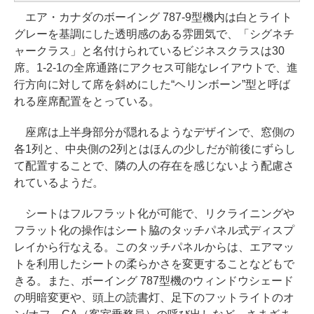
エア・カナダのボーイング 787-9型機内は白とライト
グレーを基調にした透明感のある雰囲気で、「シグネチ
ャークラス」と名付けられているビジネスクラスは30
席。1-2-1の全席通路にアクセス可能なレイアウトで、進
行方向に対して席を斜めにした“ヘリンボーン”型と呼ば
れる座席配置をとっている。
座席は上半身部分が隠れるようなデザインで、窓側の
各1列と、中央側の2列とはほんの少しだが前後にずらし
て配置することで、隣の人の存在を感じないよう配慮さ
れているようだ。
シートはフルフラット化が可能で、リクライニングや
フラット化の操作はシート脇のタッチパネル式ディスプ
レイから行なえる。このタッチパネルからは、エアマッ
トを利用したシートの柔らかさを変更することなどもで
きる。また、ボーイング 787型機のウィンドウシェード
の明暗変更や、頭上の読書灯、足下のフットライトのオ