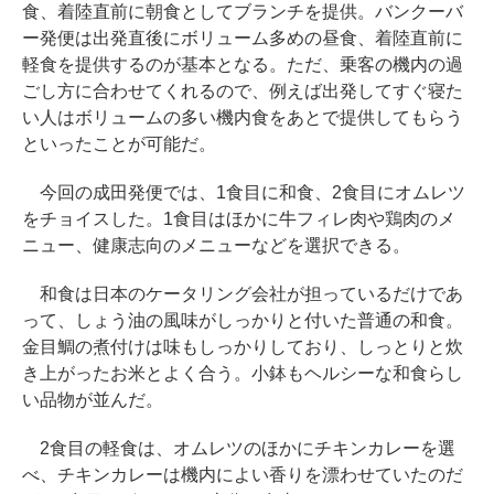
食、着陸直前に朝食としてブランチを提供。バンクーバ
ー発便は出発直後にボリューム多めの昼食、着陸直前に
軽食を提供するのが基本となる。ただ、乗客の機内の過
ごし方に合わせてくれるので、例えば出発してすぐ寝た
い人はボリュームの多い機内食をあとで提供してもらう
といったことが可能だ。
今回の成田発便では、1食目に和食、2食目にオムレツ
をチョイスした。1食目はほかに牛フィレ肉や鶏肉のメ
ニュー、健康志向のメニューなどを選択できる。
和食は日本のケータリング会社が担っているだけであ
って、しょう油の風味がしっかりと付いた普通の和食。
金目鯛の煮付けは味もしっかりしており、しっとりと炊
き上がったお米とよく合う。小鉢もヘルシーな和食らし
い品物が並んだ。
2食目の軽食は、オムレツのほかにチキンカレーを選
べ、チキンカレーは機内によい香りを漂わせていたのだ