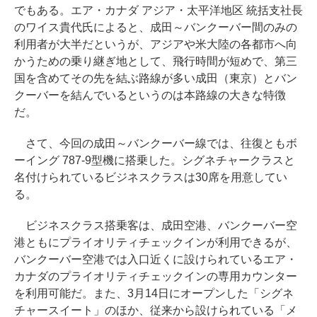
でもある。エア・カナダ アジア・太平洋地区 統括支社長
のワイス貴代氏によると、成田～バンクーバー間のみの
利用者が大半だというが、アジアや米大陸の各都市へ向
かうための乗り継ぎ地として、飛行時間が短めで、第三
国を含めてその先を結ぶ路線が多い成田（東京）とバン
クーバーを結んでいるというのは本路線の大きな特徴
だ。
さて、今回の成田～バンクーバー線では、往復ともボ
ーイング 787-9型機に搭乗した。シグネチャークラスと
名付けられているビジネスクラスは30席を用意してい
る。
ビジネスクラス搭乗客は、成田空港、バンクーバー空
港ともにプライオリティチェックインが利用できるが、
バンクーバー空港では入口近くに設けられているエア・
カナダのプライオリティチェックインの専用カウンター
を利用可能だ。また、3月14日にオープンした「シグネ
チャースイート」のほか、従来から設けられている「メ