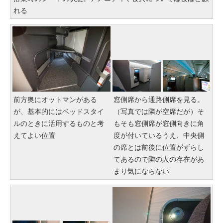
れる
前方奥にオットマンがある
窓側席から通路側席を見る。
が、基本的にはベッドスタイ
（写真では隣が空席だが）そ
ルのときに活用するものと考
もそも窓側席が窓側向きに角
えてよい位置
度が付いているうえ、中央側
の席とは前後に位置がずらし
てあるので隣の人の存在があ
まり気にならない