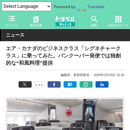
Powered by
Translate
トラベル Watch
企業・政府・官庁
海外エアライン
カテゴリ
過去記事
検索
Impressサイト
ニュース
エア・カナダのビジネスクラス「シグネチャーク
ラス」に乗ってみた。バンクーバー発便では独創
的な“和風料理”提供
編集部：多和田新也
2020年3月16日 15:16
リスト