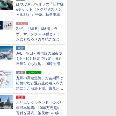
はやぶさ50％オフの「新幹線
eチケット（トクだ値スペシ
ャル28）」発売。秋冬乗車
分、えきねっと限定
グッズ
Zoff、「MLB」6球団コラ
ボ。サングラス24種とチャー
ムにもなるメガネ拭きなど雑
貨24種
航空
JAL、羽田～香港線の深夜便
を9～10月限定で設定。弾丸
日帰りでも現地に19時間滞在
できる
道路
シーズン
九州の高速道路、お盆期間は
松橋ICなど通行止め端末を先
頭にした渋滞予測。東九州道
への迂回は料金調整を実施
話題
オリエンタルランド、令和8
年熊本地震に1000万円超の
寄付を発表。被災者への救援