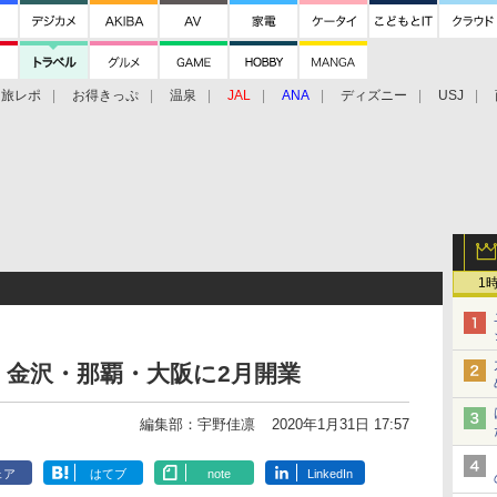
旅レポ
お得きっぷ
温泉
JAL
ANA
ディズニー
USJ
1
金沢・那覇・大阪に2月開業
編集部：宇野佳凛
2020年1月31日 17:57
ェア
はてブ
note
LinkedIn