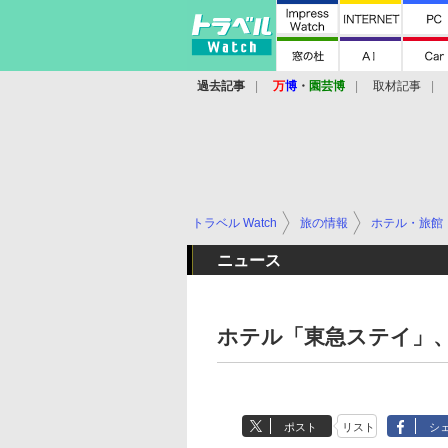
過去記事
万
博
・
園芸博
取材記事
トラベル Watch
旅の情報
ホテル・旅館
ニュース
ホテル「東急ステイ」、
ポスト
リスト
シ