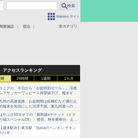
Impress サイト
全カテゴリ
商業施設
宿泊
アクセスランキング
時間
24時間
1週間
1カ月
ユニクロ、今日から「お盆特別セール」。涼感
シアサッカーワンピース待望値下げ、撥水ギア
ショーツは1990円に
九州の高速道路、お盆期間は松橋ICなど通行止
め端末を先頭にした渋滞予測。東九州道への迂
回は料金調整を実施
はやぶさ50％オフの「新幹線eチケット（トク
だ値スペシャル28）」発売。秋冬乗車分、えき
ねっと限定
【週末駅弁】東京駅「Suicaのペンギン チキン
のり弁」