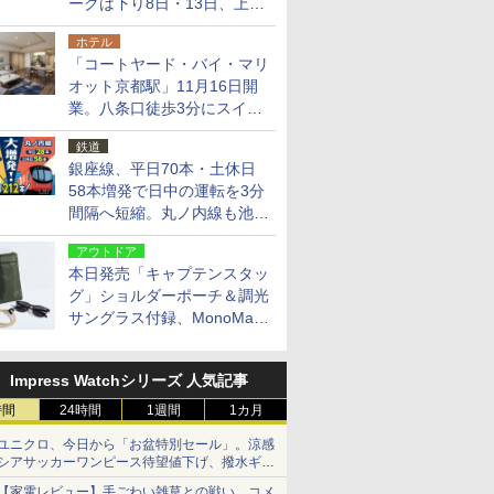
ークは下り8日・13日、上り
14日・15日
ホテル
「コートヤード・バイ・マリ
オット京都駅」11月16日開
業。八条口徒歩3分にスイー
ト含む全270室、ダイニング
鉄道
も併設
銀座線、平日70本・土休日
58本増発で日中の運転を3分
間隔へ短縮。丸ノ内線も池袋
～中野坂上を4分間隔に
アウトドア
本日発売「キャプテンスタッ
グ」ショルダーポーチ＆調光
サングラス付録、MonoMax
9月号増刊
Impress Watchシリーズ 人気記事
時間
24時間
1週間
1カ月
ユニクロ、今日から「お盆特別セール」。涼感
シアサッカーワンピース待望値下げ、撥水ギア
ショーツは1990円に
【家電レビュー】手ごわい雑草との戦い、コメ