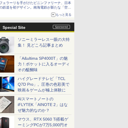
フェラーリを手がけたピニンファリーナ、日本
の鉄道を初デザイン。南海電鉄が新たな「空港
特急」をなにわ筋線へ導入
もっと見る
Special Site
ソニーミラーレス一眼の大特
集！ 見どころ記事まとめ
「A&ultima SP4000T」の魅
力！ポケットに入るオーディ
オの醍醐味
ハイグレードテレビ「TCL
Q7D Pro」。圧巻の色彩美で
映画＆ゲームが極上体験に
AIスマートノートの
iFLYTEK「AINOTE 2」はな
ぜ魅力的なのか？
マウス、RTX 5060 Ti搭載ゲ
ーミングPCが7万5,000円オ