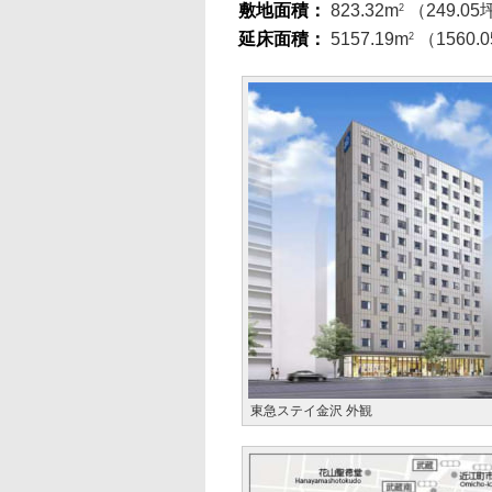
敷地面積：
823.32m
（249.05
2
延床面積：
5157.19m
（1560.
2
東急ステイ金沢 外観