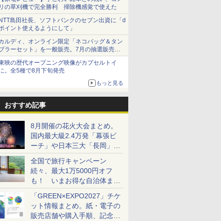
リの草刈機で完全勝利 掃除機感覚で使えた
NTT島田社長、ソフトバンクのセブン出資に「d
ポイント使えるようにして」
カルディ、オンライン限定「ネコバッグ＆タン
ブラーセット」を一般販売。7月の抽選販売の
当選無効分
東映の歴代オープニング映像がカプセルトイ
に。全5種で8月下旬発売
もっと見る
おすすめ記事
8月開催の花火大会まとめ。
国内最大級2.4万発「幕張ビ
ーチ」や日本三大「長岡」な
ど大型イベント目白押し！
全国で旅行キャンペーン
続々、最大1万5000円オフ
も！ いまお得な自治体まと
め
「GREEN×EXPO2027」チケ
ット情報まとめ。紙・電子の
販売店舗や購入手順、記念チ