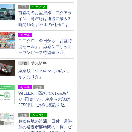
活動・復旧支援
道路
シーズン
首都高のお盆渋滞、アクアラ
イン～湾岸線は通過に最大2
時間15分。羽田の利用には
「空港西出口」の利用検討を
セール
ユニクロ、今日から「お盆特
別セール」。涼感シアサッカ
ーワンピース待望値下げ、撥
水ギアショーツは1990円に
週末駅弁
連載
東京駅「Suicaのペンギン チ
キンのり弁」
セール
道路
WILLER、高速バス1kmあた
り5円セール。東京～大阪は
2750円、ご縁に感謝を込め
た20周年記念キャンペーン
道路
シーズン
お盆各地の渋滞、日付・道路
別の通過所要時間の一覧。ピ