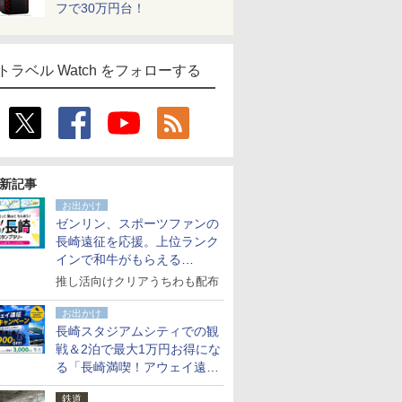
フで30万円台！
トラベル Watch をフォローする
新記事
お出かけ
ゼンリン、スポーツファンの
長崎遠征を応援。上位ランク
インで和牛がもらえる
「GO！GO！長崎スタンプラ
推し活向けクリアうちわも配布
リー」
お出かけ
長崎スタジアムシティでの観
戦＆2泊で最大1万円お得にな
る「長崎満喫！アウェイ遠征
応援キャンペーン」
鉄道