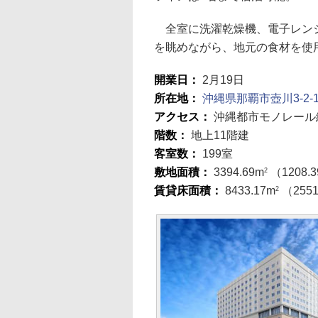
全室に洗濯乾燥機、電子レンジ
を眺めながら、地元の食材を使
開業日：
2月19日
所在地：
沖縄県那覇市壺川3-2-
アクセス：
沖縄都市モノレール
階数：
地上11階建
客室数：
199室
敷地面積：
3394.69m
（1208.
2
賃貸床面積：
8433.17m
（2551
2