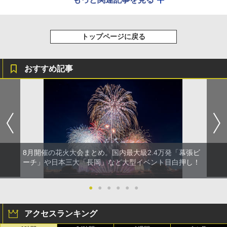
トップページに戻る
おすすめ記事
8月開催の花火大会まとめ。国内最大級2.4万発「幕張ビ
ーチ」や日本三大「長岡」など大型イベント目白押し！
●
●
●
●
●
●
アクセスランキング