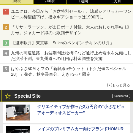
1時間
24時間
1週間
1カ月
ユニクロ、今日から「お盆特別セール」。涼感シアサッカーワン
ピース待望値下げ、撥水ギアショーツは1990円に
「リサ・ラーソン」がま口ポーチ付録、大人のおしゃれ手帖 10
月号。ジャカード織の北欧猫デザイン
【週末駅弁】東京駅「Suicaのペンギン チキンのり弁」
九州の高速道路、お盆期間は松橋ICなど通行止め端末を先頭にし
た渋滞予測。東九州道への迂回は料金調整を実施
はやぶさ50％オフの「新幹線eチケット（トクだ値スペシャル
28）」発売。秋冬乗車分、えきねっと限定
もっと見る
Special Site
クリエイティブが作った2万円台の“小さなピュ
アオーディオスピーカー”
レイズのプレミアムカー向けブランドHOMUR