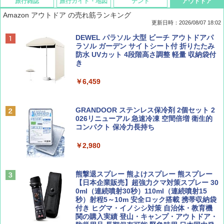
旅行雑誌
旅行ガイド・地図
テント
アウトドア
Amazon アウトドア の売れ筋ランキング
更新日時：2026/08/07 18:02
ディズニーファン ２０２６年 ９月号 [雑
僕が見た未来【完全版】
[キャンパーズコレクション 山善] ポップアッ
DEWEL パラソル 大型 ビーチ アウトドアパ
誌] (ＤＩＳＮＥＹ ＦＡＮ)
プテント 傘みたいに広げて畳める パッとサ
ラソル ガーデン サイトシート付 折りたたみ
ッとサンシェード キューブ フルクローズ メ
防水 UVカット 4段階高さ調整 軽量 収納袋付
￥0
ッシュ 簡単設置 ワンタッチテント キャンプ
き
￥713
&ハイキング カーキ PATC-150(KH)
￥6,459
￥6,831
BE-PAL(ビ-パル) 2026年 9 月号【特別付録:
D40 地球の歩き方 チェンマイ タイ北部の魅
SOTO ミニマル"旅"財布 ランダム2種】
力的な町 2026～2027 地球の歩き方D アジア
GRANDOOR ステンレス保冷剤 2個セット 2
PYKES PEAK (パイクスピーク) 着替えテン
026リニューアル 急速冷凍 空間倍増 衛生的
ト プライバシー テント 【中が透けない】 1
コンパクト 保冷力長持ち
￥1,500
￥2,079
人用 折りたたみ 防災グッズ 災害用トイレ ビ
ーチ ピクニック ポップアップテント 携帯 簡
￥2,980
易 トイレテント (グレー)
山と溪谷 2026年8月号「南アルプス大全」
A09 地球の歩き方 イタリア 2026～2027 地
￥4,980
球の歩き方A ヨーロッパ
熊撃退スプレー 熊よけスプレー 熊スプレー
￥1,540
【日本企業販売】超強力クマ対策スプレー 30
￥2,479
0ml（連続噴射30秒）110ml（連続噴射15
ENDLESS BASE 《めざましテレビで紹介》
秒）射程5～10m 安全ロック搭載 携帯収納袋
テント ワンタッチ RENEW 幅200 2-3人用 43
付き ヒグマ・イノシシ対策 自治体・教育機
500002(88859)
関の購入実績 登山・キャンプ・アウトドア・