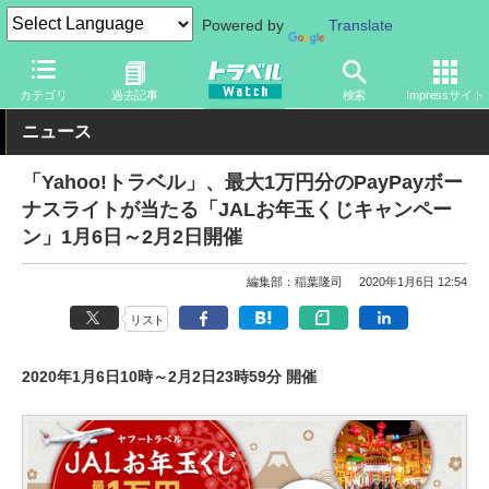
Powered by
Translate
トラベル Watch
旅の情報
書籍・Web
Webサイト
カテゴリ
過去記事
検索
Impressサイト
ニュース
「Yahoo!トラベル」、最大1万円分のPayPayボー
ナスライトが当たる「JALお年玉くじキャンペー
ン」1月6日～2月2日開催
編集部：稲葉隆司
2020年1月6日 12:54
リスト
2020年1月6日10時～2月2日23時59分 開催