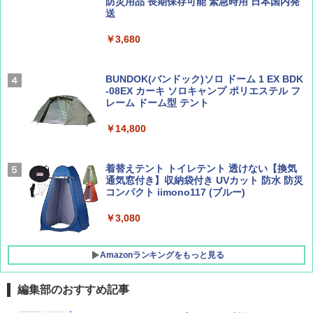
防災用品 長期保存可能 緊急時用 日本国内発
Coyote No.89 特集 星野道夫 夢見る旅
地球の歩き方 スター・ウォーズ
送
￥5,999
￥1,540
￥2,695
￥3,680
[キャンパーズコレクション 山善] 傘みたいに
広げるだけ パッとサッとテント ブラックコ
ーティング フルクローズ メッシュ 3-4人用
BUNDOK(バンドック)ソロ ドーム 1 EX BDK
簡単設置 ポップアップテント エクルベージ
-08EX カーキ ソロキャンプ ポリエステル フ
AIRLINE（エアライン）2026年9月号【特
A26 地球の歩き方 チェコ ポーランド スロヴ
ュ(BC仕様) PATC-150B(EB)
レーム ドーム型 テント
集】ボーイング110周年を祝して！
ァキア 2026～2027 地球の歩き方A ヨーロッ
パ
￥9,990
￥14,800
￥1,760
￥2,277
[キャンパーズコレクション 山善] 傘みたいに
着替えテント トイレテント 透けない【換気
広げるだけ パッとサッとテント キューブワ
通気窓付き】収納袋付き UVカット 防水 防災
イド ブラックコーティング フルクローズ メ
コンパクト iimono117 (ブルー)
ッシュ 4人用 簡単設置 ポップアップテント P
ATCW-150B エクルベージュ
￥3,080
￥-
Amazonランキングをもっと見る
編集部のおすすめ記事