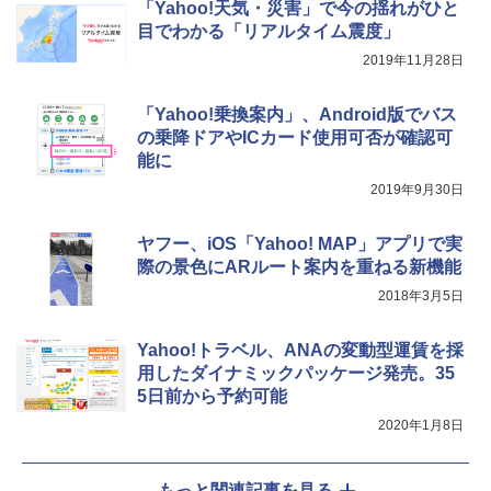
「Yahoo!天気・災害」で今の揺れがひと
目でわかる「リアルタイム震度」
2019年11月28日
「Yahoo!乗換案内」、Android版でバス
の乗降ドアやICカード使用可否が確認可
能に
2019年9月30日
ヤフー、iOS「Yahoo! MAP」アプリで実
際の景色にARルート案内を重ねる新機能
2018年3月5日
Yahoo!トラベル、ANAの変動型運賃を採
用したダイナミックパッケージ発売。35
5日前から予約可能
2020年1月8日
もっと関連記事を見る