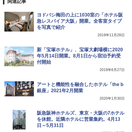
広げるだけ パッとサッとテント ブラックコ
DEWEL パラソル 大型 ビーチ アウトドアパ
関連記事
ーティング フルクローズ メッシュ 3-4人用
ラソル ガーデン サイトシート付 折りたたみ
簡単設置 ポップアップテント エクルベージ
防水 UVカット 4段階高さ調整 軽量 収納袋付
A09 地球の歩き方 イタリア 2026～2027 地
ヨドバシ梅田の上に1030室の「ホテル阪
ュ(BC仕様) PATC-150B(EB)
き
球の歩き方A ヨーロッパ
急レスパイア大阪」開業。全客室タイプ
￥9,990
￥6,459
￥2,479
を写真で紹介
2019年11月28日
[キャンパーズコレクション 山善] 傘みたいに
着替えテント トイレテント 透けない【換気
広げるだけ パッとサッとテント キューブワ
通気窓付き】収納袋付き UVカット 防水 防災
新「宝塚ホテル」、宝塚大劇場横に2020
イド ブラックコーティング フルクローズ メ
コンパクト iimono117 (ブルー)
年5月14日開業。8月1日から宿泊予約受
ッシュ 4人用 簡単設置 ポップアップテント P
付開始
ATCW-150B エクルベージュ
￥3,080
2019年6月27日
￥-
アートと機能性を融合したホテル「the b
銀座」2021年2月開業
2020年1月30日
阪急阪神ホテルズ、東京・大阪の7ホテル
を休館。近隣ホテルに営業集約。4月13
日～5月31日