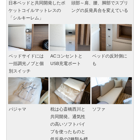
日本ベッドと共同開発したポ
頭部～肩、腰、脚部でスプリ
ケットコイルマットレスの
ングの反発具合を変えている
「シルキーレム」
ベッドサイドには
ACコンセントと
ベッドの反対側に
一括調光ノブと個
USB充電ポート
も
別スイッチ
パジャマ
枕は心斎橋西川と
ソファ
共同開発。通気性
の高いソフトパイ
プを使ったものと
低反発の2種類を標