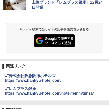
上位ブランド「レムプラス銀座」12月24
ッとサンシェード キューブ フルクローズ メ
コンパクト 保冷力長持ち
日開業
ッシュ 簡単設置 ワンタッチテント キャンプ
￥2,079
&ハイキング カーキ PATC-150(KH)
￥2,980
￥6,831
地球の歩き方 スター・ウォーズ
BUNDOK(バンドック)ソロ ドーム 1 EX BDK
Google 検索で当サイトの記事を優先表示させる
-08EX カーキ ソロキャンプ ポリエステル フ
PYKES PEAK (パイクスピーク) 着替えテン
レーム ドーム型 テント
￥2,695
ト プライバシー テント 【中が透けない】 1
人用 折りたたみ 防災グッズ 災害用トイレ ビ
￥14,800
ーチ ピクニック ポップアップテント 携帯 簡
易 トイレテント (ブラック)
僕が見た未来【完全版】
熊撃退スプレー 熊よけスプレー 熊スプレー
￥4,980
【日本企業販売】超強力クマ対策スプレー 30
￥0
0ml（連続噴射30秒）110ml（連続噴射15
関連リンク
秒）射程5～10m 安全ロック搭載 携帯収納袋
ENDLESS BASE 《めざましテレビで紹介》
付き ヒグマ・イノシシ対策 自治体・教育機
🔗株式会社阪急阪神ホテルズ
テント ワンタッチ RENEW 幅200 2-3人用 43
関の購入実績 登山・キャンプ・アウトドア・
https://www.hankyu-hotel.com/
500002(88859)
防災用品 長期保存可能 緊急時用 日本国内発
送
A26 地球の歩き方 チェコ ポーランド スロヴ
🔗レムプラス銀座
ァキア 2026～2027 地球の歩き方A ヨーロッ
￥5,999
https://www.hankyu-hotel.com/hotel/remm/ginza/
パ
￥3,680
￥2,277
[キャンパーズコレクション 山善] 傘みたいに