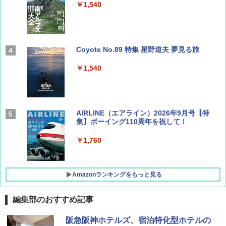
￥1,540
Coyote No.89 特集 星野道夫 夢見る旅
￥1,540
AIRLINE（エアライン）2026年9月号【特
集】ボーイング110周年を祝して！
￥1,760
Amazonランキングをもっと見る
編集部のおすすめ記事
D40 地球の歩き方 チェンマイ タイ北部の魅
[キャンパーズコレクション 山善] ポップアッ
GRANDOOR ステンレス保冷剤 2個セット 2
阪急阪神ホテルズ、宿泊特化型ホテルの
力的な町 2026～2027 地球の歩き方D アジア
プテント 傘みたいに広げて畳める パッとサ
026リニューアル 急速冷凍 空間倍増 衛生的