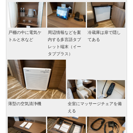
戸棚の中に電気ケ
周辺情報などを案
冷蔵庫は扉で隠し
トルと水など
内する多言語タブ
てある
レット端末（イー
タブプラス）
薄型の空気清浄機
全室にマッサージチェアを備
える