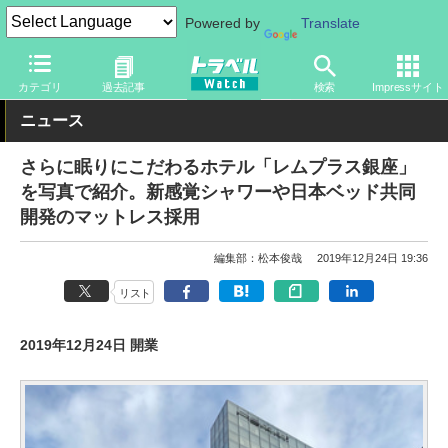
Powered by
Translate
トラベル Watch
地域
国内旅行
東京
カテゴリ
過去記事
検索
Impressサイト
ニュース
さらに眠りにこだわるホテル「レムプラス銀座」
を写真で紹介。新感覚シャワーや日本ベッド共同
開発のマットレス採用
編集部：松本俊哉
2019年12月24日 19:36
リスト
2019年12月24日 開業