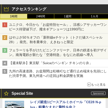
アクセスランキング
1時間
24時間
1週間
1カ月
ユニクロ、今日から「お盆特別セール」。涼感シアサッカーワン
ピース待望値下げ、撥水ギアショーツは1990円に
はやぶさ50％オフの「新幹線eチケット（トクだ値スペシャル
28）」発売。秋冬乗車分、えきねっと限定
フェラーリを手がけたピニンファリーナ、日本の鉄道を初デザイ
ン。南海電鉄が新たな「空港特急」をなにわ筋線へ導入
【週末駅弁】東京駅「Suicaのペンギン チキンのり弁」
九州の高速道路、お盆期間は松橋ICなど通行止め端末を先頭にし
た渋滞予測。東九州道への迂回は料金調整を実施
もっと見る
Special Site
レイズ鍛造1ピースアルミホイール「CE28 N-p
lus」軽量なままに剛性を向上