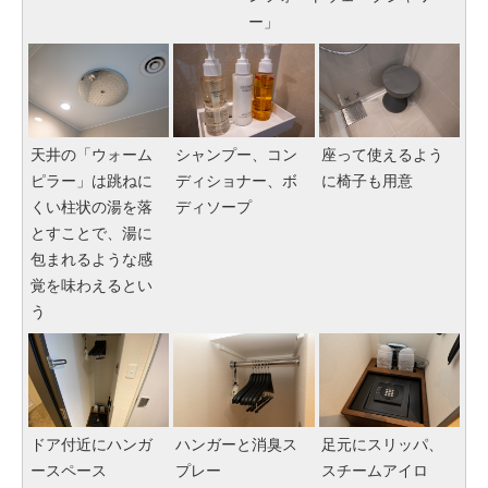
ー」
天井の「ウォーム
シャンプー、コン
座って使えるよう
ピラー」は跳ねに
ディショナー、ボ
に椅子も用意
くい柱状の湯を落
ディソープ
とすことで、湯に
包まれるような感
覚を味わえるとい
う
ドア付近にハンガ
ハンガーと消臭ス
足元にスリッパ、
ースペース
プレー
スチームアイロ