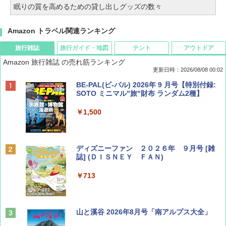
眠りの質を高めるための貸し出しグッズの数々
Amazon トラベル関連ランキング
旅行雑誌
旅行ガイド・地図
テント
アウトドア
Amazon 旅行雑誌 の売れ筋ランキング
更新日時：2026/08/08 00:02
BE-PAL(ビ-パル) 2026年 9 月号【特別付録:
SOTO ミニマル"旅"財布 ランダム2種】
￥1,500
ディズニーファン ２０２６年 ９月号 [雑
誌] (ＤＩＳＮＥＹ ＦＡＮ)
￥713
山と溪谷 2026年8月号「南アルプス大全」