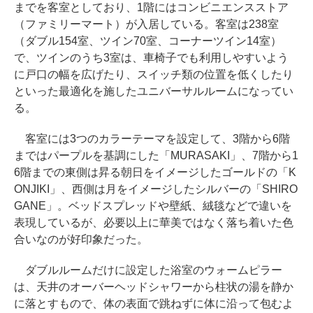
までを客室としており、1階にはコンビニエンスストア
（ファミリーマート）が入居している。客室は238室
（ダブル154室、ツイン70室、コーナーツイン14室）
で、ツインのうち3室は、車椅子でも利用しやすいよう
に戸口の幅を広げたり、スイッチ類の位置を低くしたり
といった最適化を施したユニバーサルルームになってい
る。
客室には3つのカラーテーマを設定して、3階から6階
まではパープルを基調にした「MURASAKI」、7階から1
6階までの東側は昇る朝日をイメージしたゴールドの「K
ONJIKI」、西側は月をイメージしたシルバーの「SHIRO
GANE」。ベッドスプレッドや壁紙、絨毯などで違いを
表現しているが、必要以上に華美ではなく落ち着いた色
合いなのが好印象だった。
ダブルルームだけに設定した浴室のウォームピラー
は、天井のオーバーヘッドシャワーから柱状の湯を静か
に落とすもので、体の表面で跳ねずに体に沿って包むよ