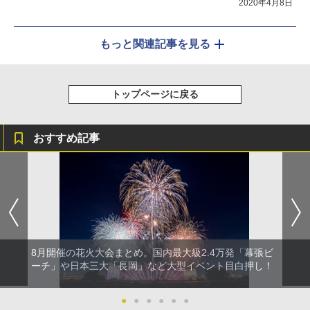
2020年4月8日
もっと関連記事を見る
トップページに戻る
おすすめ記事
8月開催の花火大会まとめ。国内最大級2.4万発「幕張ビ
ーチ」や日本三大「長岡」など大型イベント目白押し！
●
●
●
●
●
●