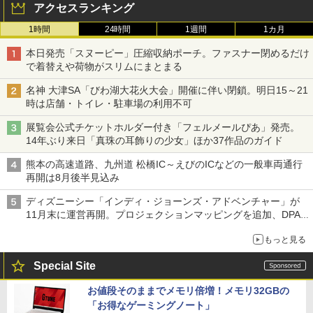
アクセスランキング
1時間
24時間
1週間
1カ月
本日発売「スヌーピー」圧縮収納ポーチ。ファスナー閉めるだけ
で着替えや荷物がスリムにまとまる
名神 大津SA「びわ湖大花火大会」開催に伴い閉鎖。明日15～21
時は店舗・トイレ・駐車場の利用不可
展覧会公式チケットホルダー付き「フェルメールぴあ」発売。
14年ぶり来日「真珠の耳飾りの少女」ほか37作品のガイド
熊本の高速道路、九州道 松橋IC～えびのICなどの一般車両通行
再開は8月後半見込み
ディズニーシー「インディ・ジョーンズ・アドベンチャー」が
11月末に運営再開。プロジェクションマッピングを追加、DPA
は1500円
もっと見る
Special Site
お値段そのままでメモリ倍増！メモリ32GBの
「お得なゲーミングノート」