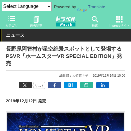
Powered by
Translate
トラベル Watch
地域
国内旅行
甲信越
カテゴリ
過去記事
検索
Impressサイト
ニュース
長野県阿智村が星空絶景スポットとして登場する
PSVR「ホームスターVR SPECIAL EDITION」発
売
編集部：大竹菜々子
2019年12月14日 10:00
リスト
2019年12月12日 発売