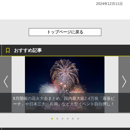
2024年12月11日
トップページに戻る
おすすめ記事
8月開催の花火大会まとめ。国内最大級2.4万発「幕張ビ
ーチ」や日本三大「長岡」など大型イベント目白押し！
●
●
●
●
●
●