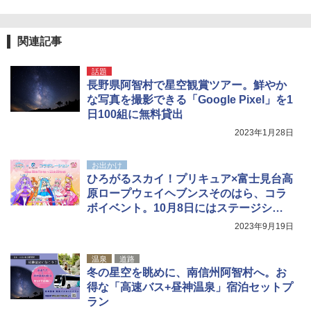
関連記事
話題
長野県阿智村で星空観賞ツアー。鮮やか
な写真を撮影できる「Google Pixel」を1
日100組に無料貸出
2023年1月28日
お出かけ
ひろがるスカイ！プリキュア×富士見台高
原ロープウェイヘブンスそのはら、コラ
ボイベント。10月8日にはステージショ
ーも
2023年9月19日
温泉
道路
冬の星空を眺めに、南信州阿智村へ。お
得な「高速バス+昼神温泉」宿泊セットプ
ラン