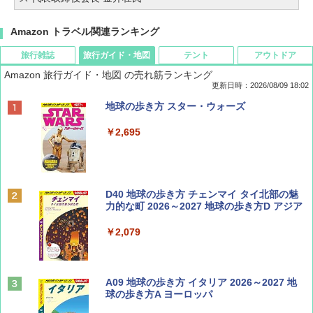
Amazon トラベル関連ランキング
旅行雑誌
旅行ガイド・地図
テント
アウトドア
Amazon 旅行ガイド・地図 の売れ筋ランキング
更新日時：2026/08/09 18:02
BE-PAL(ビ-パル) 2026年 9 月号【特別付録:
地球の歩き方 スター・ウォーズ
SOTO ミニマル"旅"財布 ランダム2種】
￥2,695
￥1,500
ディズニーファン ２０２６年 ９月号 [雑
D40 地球の歩き方 チェンマイ タイ北部の魅
誌] (ＤＩＳＮＥＹ ＦＡＮ)
力的な町 2026～2027 地球の歩き方D アジア
￥713
￥2,079
山と溪谷 2026年8月号「南アルプス大全」
A09 地球の歩き方 イタリア 2026～2027 地
球の歩き方A ヨーロッパ
￥1,540