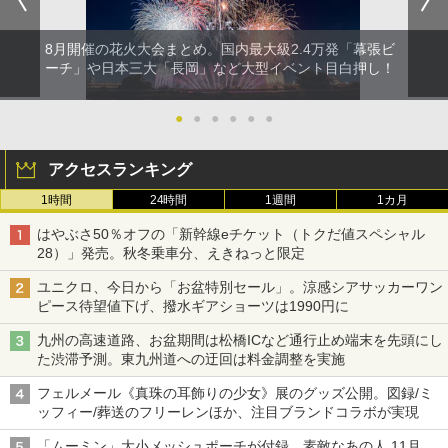
8月開催の花火大会まとめ。国内最大級2.4万発「幕張ビ
ーチ」や日本三大「長岡」など大型イベント目白押し！
●
●
●
●
●
●
アクセスランキング
1時間
24時間
1週間
1カ月
はやぶさ50％オフの「新幹線eチケット（トクだ値スペシャル
28）」発売。秋冬乗車分、えきねっと限定
ユニクロ、今日から「お盆特別セール」。涼感シアサッカーワン
ピース待望値下げ、撥水ギアショーツは1990円に
九州の高速道路、お盆期間は松橋ICなど通行止め端末を先頭にし
た渋滞予測。東九州道への迂回は料金調整を実施
フェルメール《真珠の耳飾りの少女》展のグッズ公開。図録/ミ
ッフィー/葬送のフリーレンほか、注目ブランドコラボが実現
「ムーミン」大小メッシュポーチが付録、素敵なあの人 11月