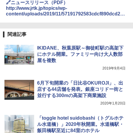
ーティング フルクローズ メッシュ 3-4人用
Across やわらか保冷剤 日本製 固まらない 1
🔗ニュースリリース（PDF）
簡単設置 ポップアップテント エクルベージ
1cm ソフト 2個セット (2個セット)
http://www.jrtk.jp/topics/wp-
ュ(BC仕様) PATC-150B(EB)
content/uploads/2019/11/57191792583cdcf890dcd239
￥680
b69ff39f.pdf
￥9,990
関連記事
着替えテント トイレテント 透けない【換気
[キャンパーズコレクション 山善] 傘みたいに
通気窓付き】収納袋付き UVカット 防水 防災
広げるだけ パッとサッとテント キューブワ
IKIDANE、秋葉原駅～御徒町駅の高架下
コンパクト iimono117 (ブルー)
イドプラス ブラックコーティング フルクロ
にホテル開業。ファミリー向け大人数部
ーズ メッシュ 5人用 簡単設置 ポップアップ
テント PATCW-200B エクルベージュ
￥3,180
屋を複数
2019年9月4日
￥15,990
6月下旬開業の「日比谷OKUROJI」、出
店する44店舗を発表。銀座コリドー街と
並行する300mの高架下商業施設
2020年1月20日
「toggle hotel suidobashi（トグルホテ
ル水道橋）」2020年秋開業。水道橋駅・
飯田橋駅至近に84室のホテル