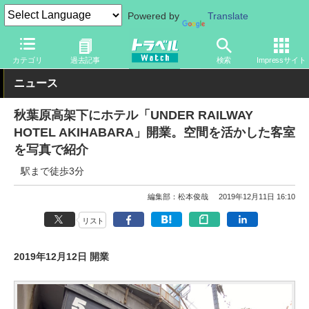
Powered by
Translate
トラベル Watch
地域
国内旅行
東京
カテゴリ
過去記事
検索
Impressサイト
ニュース
秋葉原高架下にホテル「UNDER RAILWAY
HOTEL AKIHABARA」開業。空間を活かした客室
を写真で紹介
駅まで徒歩3分
編集部：松本俊哉
2019年12月11日 16:10
リスト
2019年12月12日 開業