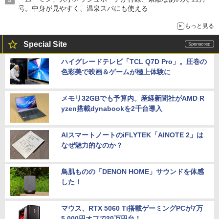
号。中身が見やすく、温泉スパにも使える
もっと見る
Special Site
ハイグレードテレビ「TCL Q7D Pro」。圧巻の
色彩美で映画＆ゲームが極上体験に
メモリ32GBでも予算内。産経新聞社がAMD R
yzen搭載dynabookを2千台導入
AIスマートノートのiFLYTEK「AINOTE 2」は
なぜ魅力的なのか？
鳥肌ものの「DENON HOME」サウンドを体感
した！
マウス、RTX 5060 Ti搭載ゲーミングPCが7万
5,000円オフで30万円台！