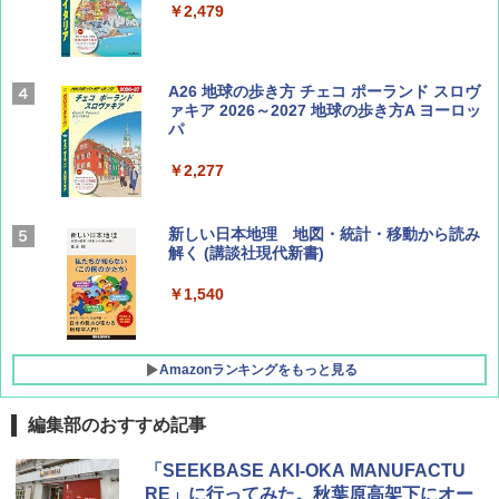
￥2,479
Coyote No.89 特集 星野道夫 夢見る旅
A26 地球の歩き方 チェコ ポーランド スロヴ
ァキア 2026～2027 地球の歩き方A ヨーロッ
パ
￥1,540
￥2,277
AIRLINE（エアライン）2026年9月号【特
新しい日本地理 地図・統計・移動から読み
集】ボーイング110周年を祝して！
解く (講談社現代新書)
￥1,760
￥1,540
Amazonランキングをもっと見る
編集部のおすすめ記事
[キャンパーズコレクション 山善] ポップアッ
DEWEL パラソル 大型 ビーチ アウトドアパ
「SEEKBASE AKI-OKA MANUFACTU
プテント 傘みたいに広げて畳める パッとサ
ラソル ガーデン サイトシート付 折りたたみ
RE」に行ってみた。秋葉原高架下にオー
ッとサンシェード キューブ フルクローズ メ
防水 UVカット 4段階高さ調整 軽量 収納袋付