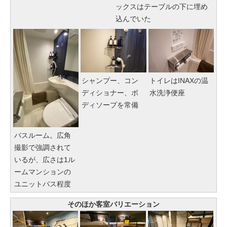
ックスはテーブルの下に埋め
込んでいた
シャンプー、コン
トイレはINAXの温
ディショナー、ボ
水洗浄便座
ディソープを常備
バスルーム。広角
撮影で強調されて
いるが、広さは1ル
ームマンションの
ユニットバス程度
そのほか客室バリエーション