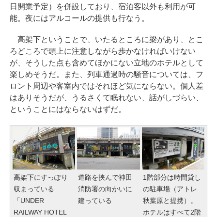
日開業予定）を併設しており、宿泊客以外も利用が可
能。夜にはアルコールの提供も行なう。
高架下ということで、いたるところに梁があり、とこ
ろどころで頭上に注意しながら歩かなければいけない
が、そうした点も含めてほかにない立地のホテルとして
楽しめそうだ。また、列車通過時の騒音については、フ
ロント周辺や客室内ではそれほど気にならない。個人差
はありそうだが、うるさくて眠れない、話がしづらい、
ということにはならないはずだ。
高架下にすっぽり
道路を挟んで神田
1階部分は時間貸し
収まっている
消防署の向かいに
の駐車場（アトレ
「UNDER
建っている
秋葉原と提携）。
RAILWAY HOTEL
ホテルはすべて2階