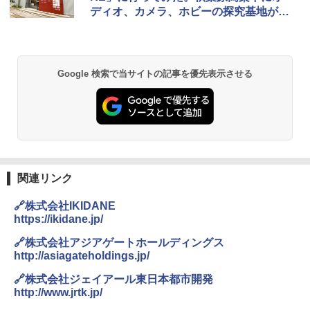
ディオ、カメラ、ホビーの探究基地が誕
ッシュ 簡単設置 ワンタッチテント キャンプ
き
&ハイキング カーキ PATC-150(KH)
生！
￥6,459
￥6,829
Google 検索で当サイトの記事を優先表示させる
GRANDOOR ステンレス保冷剤 2個セット 2
PYKES PEAK (パイクスピーク) 着替えテン
026リニューアル 急速冷凍 空間倍増 衛生的
ト プライバシー テント 【中が透けない】 1
コンパクト 保冷力長持ち
人用 折りたたみ 防災グッズ 災害用トイレ ビ
ーチ ピクニック ポップアップテント 携帯 簡
￥2,980
易 トイレテント (オリーブ)
￥4,836
熊撃退スプレー 熊よけスプレー 熊スプレー
【日本企業販売】超強力クマ対策スプレー 30
関連リンク
0ml（連続噴射30秒）110ml（連続噴射15
ENDLESS BASE 《めざましテレビで紹介》
秒）射程5～10m 安全ロック搭載 携帯収納袋
🔗株式会社IKIDANE
テント ワンタッチ RENEW 幅200 2-3人用 43
付き ヒグマ・イノシシ対策 自治体・教育機
https://ikidane.jp/
500002(88859)
関の購入実績 登山・キャンプ・アウトドア・
防災用品 長期保存可能 緊急時用 日本国内発
🔗株式会社アジアゲートホールディングス
送
￥5,999
http://asiagateholdings.jp/
￥3,680
🔗株式会社ジェイアール東日本都市開発
[キャンパーズコレクション 山善] 傘みたいに
http://www.jrtk.jp/
広げるだけ パッとサッとテント ブラックコ