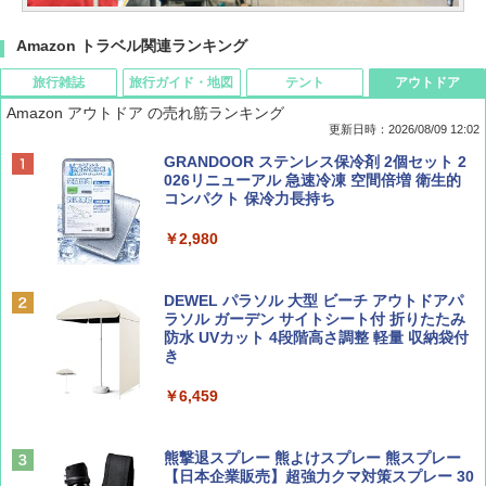
Amazon トラベル関連ランキング
旅行雑誌
旅行ガイド・地図
テント
アウトドア
Amazon アウトドア の売れ筋ランキング
更新日時：2026/08/09 12:02
BE-PAL(ビ-パル) 2026年 9 月号【特別付録:
地球の歩き方 スター・ウォーズ
[キャンパーズコレクション 山善] ポップアッ
GRANDOOR ステンレス保冷剤 2個セット 2
SOTO ミニマル"旅"財布 ランダム2種】
プテント 傘みたいに広げて畳める パッとサ
026リニューアル 急速冷凍 空間倍増 衛生的
ッとサンシェード キューブ フルクローズ メ
コンパクト 保冷力長持ち
￥2,695
ッシュ 簡単設置 ワンタッチテント キャンプ
￥1,500
&ハイキング カーキ PATC-150(KH)
￥2,980
￥6,830
ディズニーファン ２０２６年 ９月号 [雑
D40 地球の歩き方 チェンマイ タイ北部の魅
DEWEL パラソル 大型 ビーチ アウトドアパ
誌] (ＤＩＳＮＥＹ ＦＡＮ)
力的な町 2026～2027 地球の歩き方D アジア
ラソル ガーデン サイトシート付 折りたたみ
PYKES PEAK (パイクスピーク) 着替えテン
防水 UVカット 4段階高さ調整 軽量 収納袋付
ト プライバシー テント 【中が透けない】 1
き
￥713
￥2,079
人用 折りたたみ 防災グッズ 災害用トイレ ビ
ーチ ピクニック ポップアップテント 携帯 簡
￥6,459
易 トイレテント (ブラック)
山と溪谷 2026年8月号「南アルプス大全」
A09 地球の歩き方 イタリア 2026～2027 地
￥4,980
球の歩き方A ヨーロッパ
熊撃退スプレー 熊よけスプレー 熊スプレー
￥1,540
【日本企業販売】超強力クマ対策スプレー 30