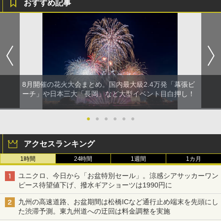
おすすめ記事
8月開催の花火大会まとめ。国内最大級2.4万発「幕張ビ
ーチ」や日本三大「長岡」など大型イベント目白押し！
●
●
●
●
●
●
アクセスランキング
1時間
24時間
1週間
1カ月
ユニクロ、今日から「お盆特別セール」。涼感シアサッカーワン
ピース待望値下げ、撥水ギアショーツは1990円に
九州の高速道路、お盆期間は松橋ICなど通行止め端末を先頭にし
た渋滞予測。東九州道への迂回は料金調整を実施