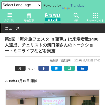
Powered by
Translate
トラベル Watch
地域
国内旅行
関東
カテゴリ
過去記事
検索
Impressサイト
ニュース
第2回「海外旅フェスタ in 藤沢」は来場者数1400
人達成。チェリストの溝口肇さんのトークショ
ー・ミニライブなどを実施
編集部：稲葉隆司
2019年11月12日 17:00
リスト
2019年11月10日 開催