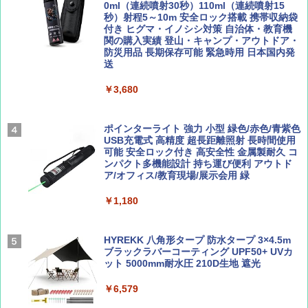
￥2,479
0ml（連続噴射30秒）110ml（連続噴射15
ENDLESS BASE 《めざましテレビで紹介》
秒）射程5～10m 安全ロック搭載 携帯収納袋
テント ワンタッチ RENEW 幅200 2-3人用 43
付き ヒグマ・イノシシ対策 自治体・教育機
500002(89232)
関の購入実績 登山・キャンプ・アウトドア・
防災用品 長期保存可能 緊急時用 日本国内発
Coyote No.89 特集 星野道夫 夢見る旅
A26 地球の歩き方 チェコ ポーランド スロヴ
送
ァキア 2026～2027 地球の歩き方A ヨーロッ
￥5,999
パ
￥1,540
￥3,680
￥2,277
[キャンパーズコレクション 山善] 傘みたいに
広げるだけ パッとサッとテント ブラックコ
ーティング フルクローズ メッシュ 3-4人用
ポインターライト 強力 小型 緑色/赤色/青紫色
簡単設置 ポップアップテント エクルベージ
USB充電式 高精度 超長距離照射 長時間使用
AIRLINE（エアライン）2026年9月号【特
新しい日本地理 地図・統計・移動から読み
ュ(BC仕様) PATC-150B(EB)
可能 安全ロック付き 高安全性 金属製耐久 コ
集】ボーイング110周年を祝して！
解く (講談社現代新書)
ンパクト多機能設計 持ち運び便利 アウトド
ア/オフィス/教育現場/展示会用 緑
￥9,990
￥1,760
￥1,540
￥1,180
[キャンパーズコレクション 山善] 傘みたいに
広げるだけ パッとサッとテント キューブワ
イド ブラックコーティング フルクローズ メ
HYREKK 八角形タープ 防水タープ 3×4.5m
ッシュ 4人用 簡単設置 ポップアップテント P
ブラックラバーコーティング UPF50+ UVカ
ATCW-150B エクルベージュ
ット 5000mm耐水圧 210D生地 遮光
￥-
￥6,579