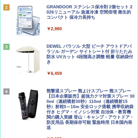
BE-PAL(ビ-パル) 2026年 9 月号【特別付録:
A09 地球の歩き方 イタリア 2026～2027 地
GRANDOOR ステンレス保冷剤 2個セット 2
SOTO ミニマル"旅"財布 ランダム2種】
球の歩き方A ヨーロッパ
026リニューアル 急速冷凍 空間倍増 衛生的
PYKES PEAK (パイクスピーク) 着替えテン
コンパクト 保冷力長持ち
ト プライバシー テント 【中が透けない】 1
￥1,500
￥2,479
人用 折りたたみ 防災グッズ 災害用トイレ ビ
￥2,980
ーチ ピクニック ポップアップテント 携帯 簡
易 トイレテント (ブラック)
山と溪谷 2026年8月号「南アルプス大全」
地球の歩き方 スター・ウォーズ
DEWEL パラソル 大型 ビーチ アウトドアパ
￥4,980
ラソル ガーデン サイトシート付 折りたたみ
￥1,540
￥2,695
防水 UVカット 4段階高さ調整 軽量 収納袋付
き
ENDLESS BASE 《めざましテレビで紹介》
テント ワンタッチ RENEW 幅200 2-3人用 43
￥6,459
500002(88859)
Coyote No.89 特集 星野道夫 夢見る旅
A26 地球の歩き方 チェコ ポーランド スロヴ
ァキア 2026～2027 地球の歩き方A ヨーロッ
￥5,999
熊撃退スプレー 熊よけスプレー 熊スプレー
パ
￥1,540
【日本企業販売】超強力クマ対策スプレー 30
0ml（連続噴射30秒）110ml（連続噴射15
￥2,277
[キャンパーズコレクション 山善] 傘みたいに
秒）射程5～10m 安全ロック搭載 携帯収納袋
広げるだけ パッとサッとテント ブラックコ
付き ヒグマ・イノシシ対策 自治体・教育機
ーティング フルクローズ メッシュ 3-4人用
関の購入実績 登山・キャンプ・アウトドア・
簡単設置 ポップアップテント エクルベージ
防災用品 長期保存可能 緊急時用 日本国内発
AIRLINE（エアライン）2026年9月号【特
新しい日本地理 地図・統計・移動から読み
ュ(BC仕様) PATC-150B(EB)
送
集】ボーイング110周年を祝して！
解く (講談社現代新書)