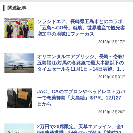
関連記事
ソラシドエア、長崎県五島市とのコラボ
「五島へGO号」就航。世界遺産で観光客
増加中の地域にフォーカス
2019年12月17日
オリエンタルエアブリッジ、長崎～壱岐/
五島福江/対馬の各路線で最大半額以下の
タイムセールを11月1日～14日実施。11
月29日～翌1月12日搭乗分対象
2019年10月31日
JAC、CAのエプロンやヘッドレストカバ
ーで奄美群島「大島紬」をPR。12月27
日から
2019年12月26日
2万円で20席限定。天草エアライン、全1
0便連続搭乗＋記念グッズ付き「就航20