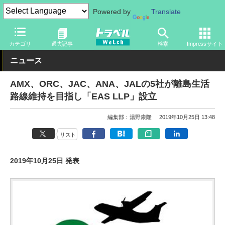
Powered by
Translate
トラベル Watch
旅の方法
空旅
飛行機
カテゴリ
過去記事
検索
Impressサイト
ニュース
AMX、ORC、JAC、ANA、JALの5社が離島生活
路線維持を目指し「EAS LLP」設立
編集部：湯野康隆
2019年10月25日 13:48
リスト
2019年10月25日 発表