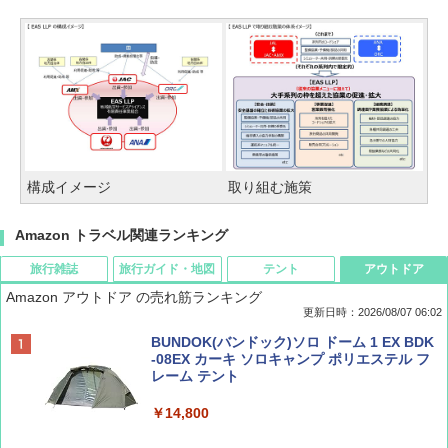
構成イメージ
取り組む施策
Amazon トラベル関連ランキング
旅行雑誌
旅行ガイド・地図
テント
アウトドア
Amazon アウトドア の売れ筋ランキング
更新日時：2026/08/07 06:02
ディズニーファン ２０２６年 ９月号 [雑
D40 地球の歩き方 チェンマイ タイ北部の魅
[キャンパーズコレクション 山善] ポップアッ
BUNDOK(バンドック)ソロ ドーム 1 EX BDK
誌] (ＤＩＳＮＥＹ ＦＡＮ)
力的な町 2026～2027 地球の歩き方D アジア
プテント 傘みたいに広げて畳める パッとサ
-08EX カーキ ソロキャンプ ポリエステル フ
ッとサンシェード キューブ フルクローズ メ
レーム テント
ッシュ 簡単設置 ワンタッチテント キャンプ
￥713
￥2,079
&ハイキング カーキ PATC-150(KH)
￥14,800
￥6,831