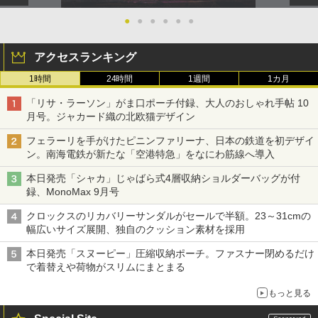
●
●
●
●
●
●
アクセスランキング
1時間
24時間
1週間
1カ月
「リサ・ラーソン」がま口ポーチ付録、大人のおしゃれ手帖 10
月号。ジャカード織の北欧猫デザイン
フェラーリを手がけたピニンファリーナ、日本の鉄道を初デザイ
ン。南海電鉄が新たな「空港特急」をなにわ筋線へ導入
本日発売「シャカ」じゃばら式4層収納ショルダーバッグが付
録、MonoMax 9月号
クロックスのリカバリーサンダルがセールで半額。23～31cmの
幅広いサイズ展開、独自のクッション素材を採用
本日発売「スヌーピー」圧縮収納ポーチ。ファスナー閉めるだけ
で着替えや荷物がスリムにまとまる
もっと見る