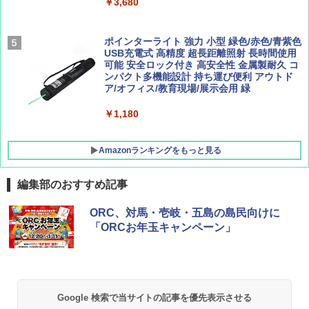
￥9,990
￥3,680
￥1,760
￥1,540
[キャンパーズコレクション 山善] 傘みたいに
ポインターライト 強力 小型 緑色/赤色/青紫色
広げるだけ パッとサッとテント キューブ ブ
USB充電式 高精度 超長距離照射 長時間使用
ラックコーティング フルクローズ メッシュ 3
可能 安全ロック付き 高安全性 金属製耐久 コ
人用 簡単設置 ポップアップテント PATC-15
ンパクト多機能設計 持ち運び便利 アウトド
0B エクルベージュ
ア/オフィス/教育現場/展示会用 緑
￥10,990
￥1,180
Amazonランキングをもっと見る
編集部のおすすめ記事
ORC、対馬・壱岐・五島の島民向けに
「ORCお年玉キャンペーン」
Google 検索で当サイトの記事を優先表示させる