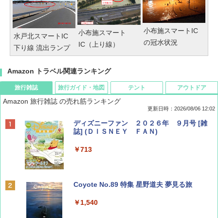
小布施スマートIC
小布施スマート
水戸北スマートIC
の冠水状況
IC（上り線）
下り線 流出ランプ
Amazon トラベル関連ランキング
旅行雑誌
旅行ガイド・地図
テント
アウトドア
Amazon 旅行雑誌 の売れ筋ランキング
更新日時：2026/08/06 12:02
ディズニーファン ２０２６年 ９月号 [雑
誌] (ＤＩＳＮＥＹ ＦＡＮ)
￥713
Coyote No.89 特集 星野道夫 夢見る旅
￥1,540