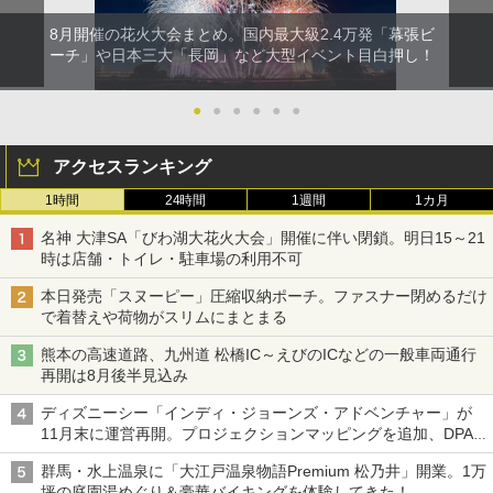
8月開催の花火大会まとめ。国内最大級2.4万発「幕張ビ
ーチ」や日本三大「長岡」など大型イベント目白押し！
●
●
●
●
●
●
アクセスランキング
1時間
24時間
1週間
1カ月
名神 大津SA「びわ湖大花火大会」開催に伴い閉鎖。明日15～21
時は店舗・トイレ・駐車場の利用不可
本日発売「スヌーピー」圧縮収納ポーチ。ファスナー閉めるだけ
で着替えや荷物がスリムにまとまる
熊本の高速道路、九州道 松橋IC～えびのICなどの一般車両通行
再開は8月後半見込み
ディズニーシー「インディ・ジョーンズ・アドベンチャー」が
11月末に運営再開。プロジェクションマッピングを追加、DPA
は1500円
群馬・水上温泉に「大江戸温泉物語Premium 松乃井」開業。1万
坪の庭園湯めぐり＆豪華バイキングを体験してきた！