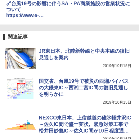
🔗台風19号の影響に伴うSA・PA商業施設の営業状況に
￥5,499
ポインターライト 強力 小型 緑色/赤色/青紫色
ついて
￥2,695
USB充電式 高精度 超長距離照射 長時間使用
https://www.e-
可能 安全ロック付き 高安全性 金属製耐久 コ
nexco.co.jp/emc/info_20191015104702.html
[キャンパーズコレクション 山善] 傘みたいに
ンパクト多機能設計 持ち運び便利 アウトド
広げるだけ パッとサッとテント ブラックコ
ア/オフィス/教育現場/展示会用 緑
ーティング フルクローズ メッシュ 3-4人用
関連記事
簡単設置 ポップアップテント エクルベージ
新しい日本地理 地図・統計・移動から読み
￥1,180
ュ(BC仕様) PATC-150B(EB)
解く (講談社現代新書)
JR東日本、北陸新幹線と中央本線の復旧
￥8,991
￥1,540
電動エアーポンプ SUP用 20PSI 電動ポンプ
見通しを案内
ゴムボート 空気入れ 空気抜き 自動停止 過熱
2019年10月15日
保護 日光可読lcd 7種類ノズル付き
Coleman(コールマン) ツーリングドーム/LD
X 2人用 3人用 キャンプ アウトドア フェス
￥7,299
国交省、台風19号で被災の西湘バイパス
収納 コンパクト 簡単設営 カンガルーテント
ソロキャンプ ソロテント
の大磯東IC～西湘二宮IC間の復旧見通し
を明らかに
￥20,718
2019年10月15日
NEXCO東日本、上信越道の碓氷軽井沢IC
～佐久IC間で盛土変状。緊急対策工事で
松井田妙義IC～佐久IC間が10日程度通行
止めに