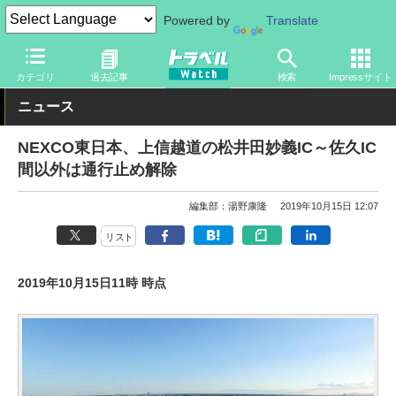
Powered by
Translate
トラベル Watch
旅の方法
クルマ旅
高速道路
カテゴリ
過去記事
検索
Impressサイト
ニュース
NEXCO東日本、上信越道の松井田妙義IC～佐久IC
間以外は通行止め解除
編集部：湯野康隆
2019年10月15日 12:07
リスト
2019年10月15日11時 時点