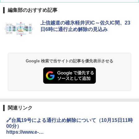
編集部のおすすめ記事
D40 地球の歩き方 チェンマイ タイ北部の魅
[キャンパーズコレクション 山善] ポップアッ
BUNDOK(バンドック)ソロ ドーム 1 EX BDK
上信越道の碓氷軽井沢IC～佐久IC間、23
力的な町 2026～2027 地球の歩き方D アジア
プテント 傘みたいに広げて畳める パッとサ
-08EX カーキ ソロキャンプ ポリエステル フ
日6時に通行止め解除の見込み
ッとサンシェード キューブ フルクローズ メ
レーム テント
ッシュ 簡単設置 ワンタッチテント キャンプ
￥2,079
&ハイキング カーキ PATC-150(KH)
￥14,800
￥6,832
A09 地球の歩き方 イタリア 2026～2027 地
GRANDOOR ステンレス保冷剤 2個セット 2
Google 検索で当サイトの記事を優先表示させる
球の歩き方A ヨーロッパ
026リニューアル 急速冷凍 空間倍増 衛生的
PYKES PEAK (パイクスピーク) 着替えテン
コンパクト 保冷力長持ち
ト プライバシー テント 【中が透けない】 1
￥2,479
人用 折りたたみ 防災グッズ 災害用トイレ ビ
￥2,980
ーチ ピクニック ポップアップテント 携帯 簡
易 トイレテント (オリーブ)
A26 地球の歩き方 チェコ ポーランド スロヴ
DEWEL パラソル 大型 ビーチ アウトドアパ
￥-
ァキア 2026～2027 地球の歩き方A ヨーロッ
ラソル ガーデン サイトシート付 折りたたみ
関連リンク
パ
防水 UVカット 4段階高さ調整 軽量 収納袋付
き
🔗台風19号による通行止め解除について（10月15日11時
￥2,277
ENDLESS BASE 《めざましテレビで紹介》
テント ワンタッチ RENEW 幅200 2-3人用 43
00分）
￥6,459
500002(89147)
https://www.e-
nexco.co.jp/emc/info_20191015111441.html
地球の歩き方 スター・ウォーズ