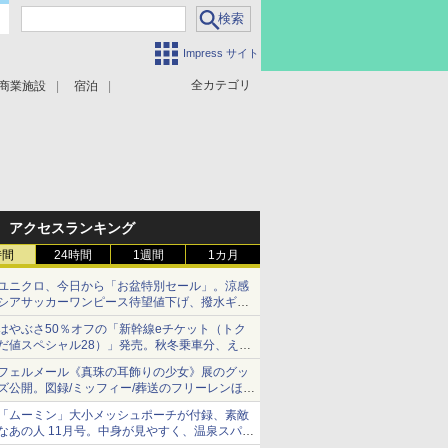
Impress サイト
全カテゴリ
商業施設
宿泊
アクセスランキング
時間
24時間
1週間
1カ月
ユニクロ、今日から「お盆特別セール」。涼感
シアサッカーワンピース待望値下げ、撥水ギア
ショーツは1990円に
はやぶさ50％オフの「新幹線eチケット（トク
だ値スペシャル28）」発売。秋冬乗車分、えき
ねっと限定
フェルメール《真珠の耳飾りの少女》展のグッ
ズ公開。図録/ミッフィー/葬送のフリーレンほ
か、注目ブランドコラボが実現
「ムーミン」大小メッシュポーチが付録、素敵
なあの人 11月号。中身が見やすく、温泉スパに
も使える