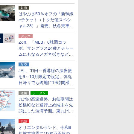
応援キャンペーン」
鉄道
はやぶさ50％オフの「新幹線
eチケット（トクだ値スペシ
ャル28）」発売。秋冬乗車
分、えきねっと限定
グッズ
Zoff、「MLB」6球団コラ
ボ。サングラス24種とチャー
ムにもなるメガネ拭きなど雑
貨24種
航空
JAL、羽田～香港線の深夜便
を9～10月限定で設定。弾丸
日帰りでも現地に19時間滞在
できる
道路
シーズン
九州の高速道路、お盆期間は
松橋ICなど通行止め端末を先
頭にした渋滞予測。東九州道
への迂回は料金調整を実施
話題
オリエンタルランド、令和8
年熊本地震に1000万円超の