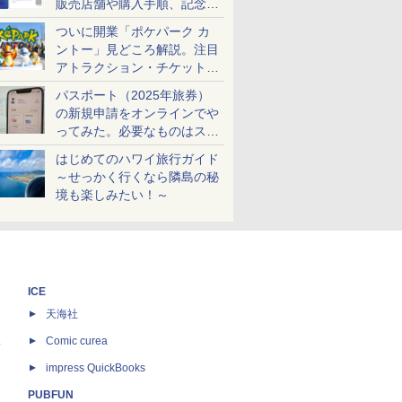
販売店舗や購入手順、記念チ
ケットも解説
ついに開業「ポケパーク カ
ントー」見どころ解説。注目
アトラクション・チケット手
配・来場前に必要な準備は？
パスポート（2025年旅券）
の新規申請をオンラインでや
ってみた。必要なものはスマ
ホとマイナカードのみ
はじめてのハワイ旅行ガイド
～せっかく行くなら隣島の秘
境も楽しみたい！～
ICE
天海社
ス
Comic curea
impress QuickBooks
PUBFUN