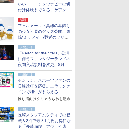
いい！ ロックワラビーの餌
付け体験もできる、ケアンズ
でアサートン高原の日本語ガ
話題
イド付きツアーに参加してみ
フェルメール《真珠の耳飾り
た
の少女》展のグッズ公開。図
録/ミッフィー/葬送のフリー
レンほか、注目ブランドコラ
お出かけ
ボが実現
「Reach for the Stars」公演
に伴うファンタジーランドの
夜間入場規制を変更。9月か
ら18時50分～20時ごろに
お出かけ
ゼンリン、スポーツファンの
長崎遠征を応援。上位ランク
インで和牛がもらえる
「GO！GO！長崎スタンプラ
推し活向けクリアうちわも配布
リー」
お出かけ
長崎スタジアムシティでの観
戦＆2泊で最大1万円お得にな
る「長崎満喫！アウェイ遠征