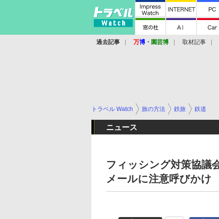
過去記事
万
博
・
園芸博
取材記事
トラベル Watch
旅の方法
鉄旅
鉄道
ニュース
フィッシング対策協議
メールに注意呼びかけ