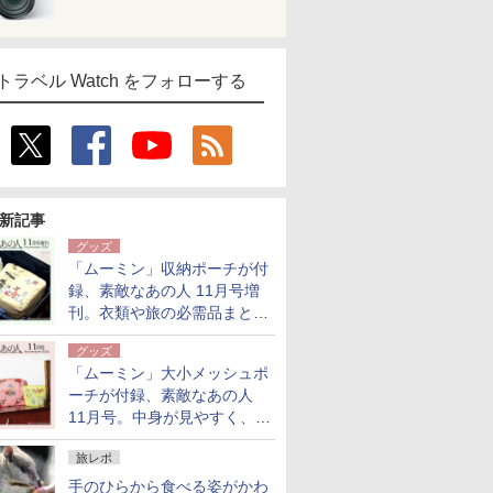
トラベル Watch をフォローする
新記事
グッズ
「ムーミン」収納ポーチが付
録、素敵なあの人 11月号増
刊。衣類や旅の必需品まとま
る大小2個セット
グッズ
「ムーミン」大小メッシュポ
ーチが付録、素敵なあの人
11月号。中身が見やすく、温
泉スパにも使える
旅レポ
手のひらから食べる姿がかわ