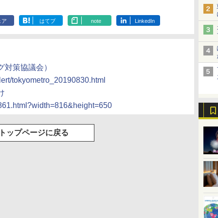
ェア
はてブ
note
LinkedIn
グ対策協議会）
alert/tokyometro_20190830.html
け
02861.html?width=816&height=650
トップページに戻る