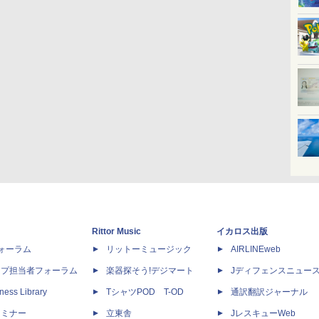
Rittor Music
イカロス出版
dフォーラム
リットーミュージック
AIRLINEweb
ップ担当者フォーラム
楽器探そう!デジマート
Jディフェンスニュー
ness Library
TシャツPOD T-OD
通訳翻訳ジャーナル
セミナー
立東舎
JレスキューWeb