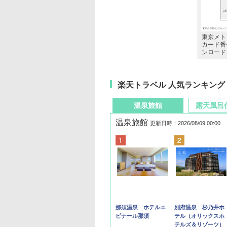
東京メト
カード番
ンロード
楽天トラベル 人気ランキング
温泉旅館
露天風呂
温泉旅館
更新日時：2026/08/09 00:00
那須温泉 ホテルエ
別府温泉 杉乃井ホ
ピナール那須
テル（オリックスホ
テルズ＆リゾーツ）