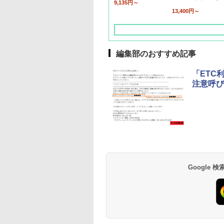
9,135円～
13,400円～
編集部のおすすめ記事
「ETC
注意呼び
草津温泉 ホテル櫻
品川プリンスホテル
グランドニッコー東
海のサウナ＆スパ
東京ドームホテル
シェラトン・グラン
井
京ベイ 舞浜
オールインクルーシ
デ・トーキョーベ
7,037円～
7,980円～
ブ 島原温泉ホテル
イ・ホテル
14,300円～
6,800円～
南風楼
10,450円～
7,950円～
Google