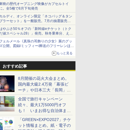
ショーツは1990円に
東映の歴代オープニング映像がカプセルトイ
に。全5種で8月下旬発売
カルディ、オンライン限定「ネコバッグ＆タン
ブラーセット」を一般販売。7月の抽選販売の
当選無効分
はやぶさ50％オフの「新幹線eチケット（トク
だ値スペシャル28）」発売。秋冬乗車分、えき
ねっと限定
フェルメール《真珠の耳飾りの少女》展のグッ
ズ公開。図録/ミッフィー/葬送のフリーレンほ
か、注目ブランドコラボが実現
もっと見る
おすすめ記事
8月開催の花火大会まとめ。
国内最大級2.4万発「幕張ビ
ーチ」や日本三大「長岡」な
ど大型イベント目白押し！
全国で旅行キャンペーン
続々、最大1万5000円オフ
も！ いまお得な自治体まと
め
「GREEN×EXPO2027」チケ
ット情報まとめ。紙・電子の