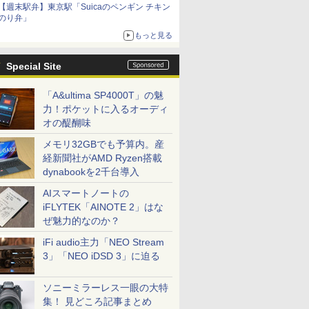
【週末駅弁】東京駅「Suicaのペンギン チキン
のり弁」
もっと見る
Special Site
「A&ultima SP4000T」の魅
力！ポケットに入るオーディ
オの醍醐味
メモリ32GBでも予算内。産
経新聞社がAMD Ryzen搭載
dynabookを2千台導入
AIスマートノートの
iFLYTEK「AINOTE 2」はな
ぜ魅力的なのか？
iFi audio主力「NEO Stream
3」「NEO iDSD 3」に迫る
ソニーミラーレス一眼の大特
集！ 見どころ記事まとめ