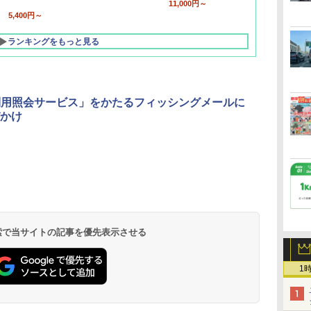
11,000円～
5,400円～
ランキングをもっと見る
利用照会サービス」をかたるフィッシングメールに
かけ
北陸 福井 あわら
品川プリンスホテ
舞浜ビューホテル
箱根湯本温泉 ホテ
ホテルトラスティ東
オリエンタルホテル
下呂温泉 水明館
住友不動産ホテル ヴ
東京ベイ舞浜ホテル
温泉 清風荘（北陸
ル イーストタワー
ｂｙ ＨＵＬＩＣ
ル おかだ
京ベイサイド
東京ベイ
ィラフォンテーヌグラ
ファーストリゾート
8,250円～
最大級の庭園露天風
（旧：東京ベイ舞浜
ンド東京有明
9,958円～
11,200円～
5,450円～
5,200円～
4,290円～
呂の宿 清風荘）
ホテル）
19,541円～
5,758円～
6,070円～
 検索で当サイトの記事を優先表示させる
1