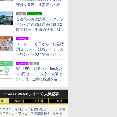
寄付を発表。被災者への救援
活動・復旧支援
道路
シーズン
首都高のお盆渋滞、アクアラ
イン～湾岸線は通過に最大2
時間15分。羽田の利用には
「空港西出口」の利用検討を
セール
ユニクロ、今日から「お盆特
別セール」。涼感シアサッカ
ーワンピース待望値下げ、撥
水ギアショーツは1990円に
セール
道路
WILLER、高速バス1kmあた
り5円セール。東京～大阪は
2750円、ご縁に感謝を込め
た20周年記念キャンペーン
Impress Watchシリーズ 人気記事
時間
24時間
1週間
1カ月
ユニクロ、今日から「お盆特別セール」。涼感
シアサッカーワンピース待望値下げ、撥水ギア