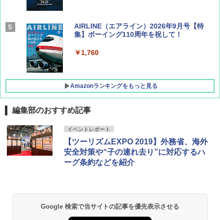
AIRLINE（エアライン）2026年9月号【特
集】ボーイング110周年を祝して！
￥1,760
Amazonランキングをもっと見る
編集部のおすすめ記事
D40 地球の歩き方 チェンマイ タイ北部の魅
[キャンパーズコレクション 山善] ポップアッ
GRANDOOR ステンレス保冷剤 2個セット 2
イベントレポート
力的な町 2026～2027 地球の歩き方D アジア
プテント 傘みたいに広げて畳める パッとサ
026リニューアル 急速冷凍 空間倍増 衛生的
【ツーリズムEXPO 2019】外務省、海外
ッとサンシェード キューブ フルクローズ メ
コンパクト 保冷力長持ち
ッシュ 簡単設置 ワンタッチテント キャンプ
安全対策や“子の連れ去り”に対応するハ
￥2,079
&ハイキング カーキ PATC-150(KH)
￥2,980
ーグ条約などを紹介
￥6,831
地球の歩き方 スター・ウォーズ
BUNDOK(バンドック)ソロ ドーム 1 EX BDK
-08EX カーキ ソロキャンプ ポリエステル フ
PYKES PEAK (パイクスピーク) 着替えテン
レーム ドーム型 テント
￥2,695
Google 検索で当サイトの記事を優先表示させる
ト プライバシー テント 【中が透けない】 1