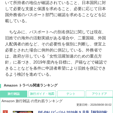
いて所持者の地位が確認されていること、日本国民に対
して必要な支援と保護を求めること、必要に応じて日本
国外務省のパスポート部門に確認を求めることなどを記
載している。
ちなみに、パスポートへの別名併記に関しては現在、
旧姓での海外の活動実績がある場合や、二重国籍、外国
人配偶者の姓など、その必要性を個別に判断し、便宜上
必要とされた場合に例外的に併記している。外務省で
は、政府が示している「女性活躍加速のための重点方
針」に基づき、2019年度内を目標に、戸籍などで確認で
きることなどを条件に申請者希望により旧姓を併記でき
るよう検討を進めている。
Amazon トラベル関連ランキング
旅行雑誌
旅行ガイド・地図
テント
アウトドア
Amazon 旅行雑誌 の売れ筋ランキング
更新日時：2026/08/08 00:02
BE-PAL(ビ-パル) 2026年 9 月号【特別付録: