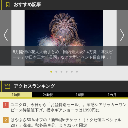
イド ブラックコーティング フルクローズ メ
コンパクト iimono117 (ブルー)
おすすめ記事
ッシュ 4人用 簡単設置 ポップアップテント P
ATCW-150B エクルベージュ
￥3,080
￥-
8月開催の花火大会まとめ。国内最大級2.4万発「幕張ビ
ーチ」や日本三大「長岡」など大型イベント目白押し！
●
●
●
●
●
●
アクセスランキング
1時間
24時間
1週間
1カ月
ユニクロ、今日から「お盆特別セール」。涼感シアサッカーワン
ピース待望値下げ、撥水ギアショーツは1990円に
はやぶさ50％オフの「新幹線eチケット（トクだ値スペシャル
28）」発売。秋冬乗車分、えきねっと限定