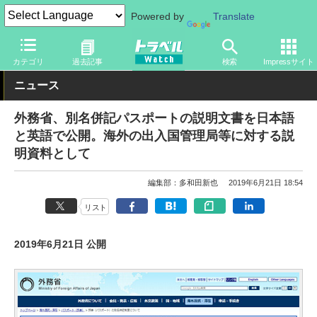
Powered by
Translate
トラベル Watch
地域
海外旅行
カテゴリ
過去記事
検索
Impressサイト
ニュース
外務省、別名併記パスポートの説明文書を日本語
と英語で公開。海外の出入国管理局等に対する説
明資料として
編集部：多和田新也
2019年6月21日 18:54
リスト
2019年6月21日 公開