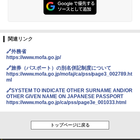
人用 折りたたみ 防災グッズ 災害用トイレ ビ
￥14,800
ーチ ピクニック ポップアップテント 携帯 簡
易 トイレテント (ブラック)
僕が見た未来【完全版】
熊撃退スプレー 熊よけスプレー 熊スプレー
￥4,980
【日本企業販売】超強力クマ対策スプレー 30
￥0
0ml（連続噴射30秒）110ml（連続噴射15
秒）射程5～10m 安全ロック搭載 携帯収納袋
関連リンク
ENDLESS BASE 《めざましテレビで紹介》
付き ヒグマ・イノシシ対策 自治体・教育機
テント ワンタッチ RENEW 幅200 2-3人用 43
関の購入実績 登山・キャンプ・アウトドア・
🔗外務省
500002(88859)
防災用品 長期保存可能 緊急時用 日本国内発
https://www.mofa.go.jp/
送
A26 地球の歩き方 チェコ ポーランド スロヴ
ァキア 2026～2027 地球の歩き方A ヨーロッ
￥5,999
🔗旅券（パスポート）の別名併記制度について
パ
￥3,680
https://www.mofa.go.jp/mofaj/ca/pss/page3_002789.ht
ml
￥2,277
[キャンパーズコレクション 山善] 傘みたいに
広げるだけ パッとサッとテント ブラックコ
DEWEL パラソル 大型 ビーチ アウトドアパ
🔗SYSTEM TO INDICATE OTHER SURNAME AND/OR
ーティング フルクローズ メッシュ 3-4人用
ラソル ガーデン サイトシート付 折りたたみ
OTHER GIVEN NAME ON JAPANESE PASSPORT
簡単設置 ポップアップテント エクルベージ
防水 UVカット 4段階高さ調整 軽量 収納袋付
A09 地球の歩き方 イタリア 2026～2027 地
https://www.mofa.go.jp/ca/pss/page3e_001033.html
ュ(BC仕様) PATC-150B(EB)
き
球の歩き方A ヨーロッパ
￥9,990
￥6,459
￥2,479
トップページに戻る
[キャンパーズコレクション 山善] 傘みたいに
着替えテント トイレテント 透けない【換気
広げるだけ パッとサッとテント キューブワ
通気窓付き】収納袋付き UVカット 防水 防災