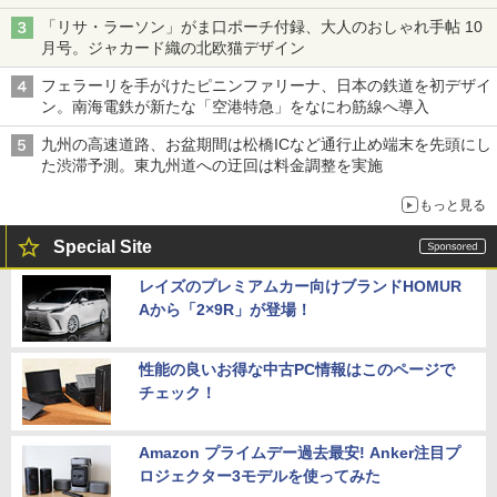
「リサ・ラーソン」がま口ポーチ付録、大人のおしゃれ手帖 10
月号。ジャカード織の北欧猫デザイン
フェラーリを手がけたピニンファリーナ、日本の鉄道を初デザイ
ン。南海電鉄が新たな「空港特急」をなにわ筋線へ導入
九州の高速道路、お盆期間は松橋ICなど通行止め端末を先頭にし
た渋滞予測。東九州道への迂回は料金調整を実施
もっと見る
Special Site
レイズのプレミアムカー向けブランドHOMUR
Aから「2×9R」が登場！
性能の良いお得な中古PC情報はこのページで
チェック！
Amazon プライムデー過去最安! Anker注目プ
ロジェクター3モデルを使ってみた