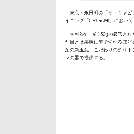
東京・永田町の「ザ・キャピト
イニング「ORIGAMI」にお
大判2枚、 約150gの厳選さ
た目とは裏腹に箸で切れるほど
産の新玉葱、こだわりの割り下
ンの器で提供する。