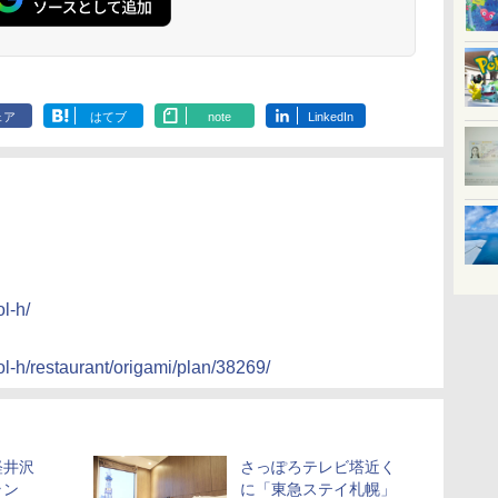
ェア
はてブ
note
LinkedIn
l-h/
ol-h/restaurant/origami/plan/38269/
軽井沢
さっぽろテレビ塔近く
ラン
に「東急ステイ札幌」