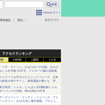
Impress サイト
全カテゴリ
商業施設
宿泊
アクセスランキング
時間
24時間
1週間
1カ月
「リサ・ラーソン」がま口ポーチ付録、大人の
おしゃれ手帖 10月号。ジャカード織の北欧猫デ
ザイン
フェラーリを手がけたピニンファリーナ、日本
の鉄道を初デザイン。南海電鉄が新たな「空港
特急」をなにわ筋線へ導入
本日発売「シャカ」じゃばら式4層収納ショル
ダーバッグが付録、MonoMax 9月号
ディズニーシー「インディ・ジョーンズ・アド
ベンチャー」が11月末に運営再開。プロジェク
ションマッピングを追加、DPAは1500円