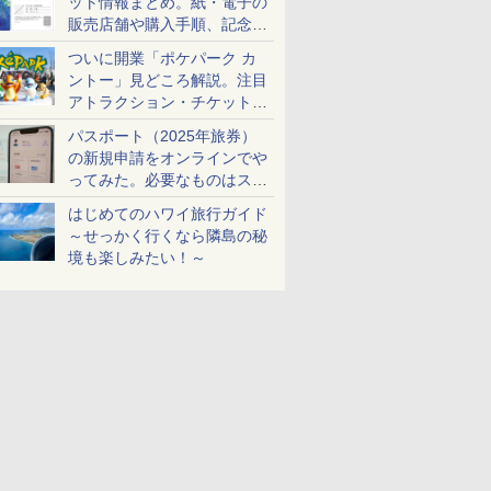
ット情報まとめ。紙・電子の
販売店舗や購入手順、記念チ
ケットも解説
ついに開業「ポケパーク カ
ントー」見どころ解説。注目
アトラクション・チケット手
配・来場前に必要な準備は？
パスポート（2025年旅券）
の新規申請をオンラインでや
ってみた。必要なものはスマ
ホとマイナカードのみ
はじめてのハワイ旅行ガイド
～せっかく行くなら隣島の秘
境も楽しみたい！～