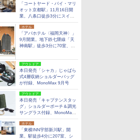
「コートヤード・バイ・マリ
オット京都駅」11月16日開
業。八条口徒歩3分にスイー
ト含む全270室、ダイニング
ホテル
も併設
「アパホテル〈福岡天神〉」
9月開業。地下鉄七隈線「天
神南駅」徒歩3分に70室、エ
リア初の直営店
アウトドア
本日発売「シャカ」じゃばら
式4層収納ショルダーバッグ
が付録、MonoMax 9月号
アウトドア
本日発売「キャプテンスタッ
グ」ショルダーポーチ＆調光
サングラス付録、MonoMax
9月号増刊
ホテル
「東横INN宇部新川駅」開
業。駅徒歩4分に207室、シ