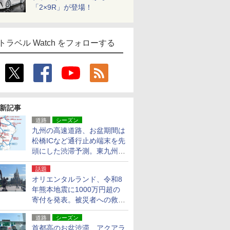
「2×9R」が登場！
トラベル Watch をフォローする
新記事
道路
シーズン
九州の高速道路、お盆期間は
松橋ICなど通行止め端末を先
頭にした渋滞予測。東九州道
への迂回は料金調整を実施
話題
オリエンタルランド、令和8
年熊本地震に1000万円超の
寄付を発表。被災者への救援
活動・復旧支援
道路
シーズン
首都高のお盆渋滞、アクアラ