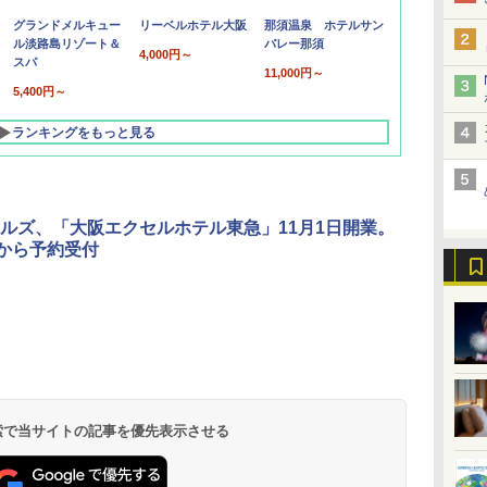
グランドメルキュー
リーベルホテル大阪
那須温泉 ホテルサン
ル淡路島リゾート＆
バレー那須
4,000円～
スパ
11,000円～
5,400円～
ランキングをもっと見る
ルズ、「大阪エクセルホテル東急」11月1日開業。
日から予約受付
北陸 福井 あわら
品川プリンスホテ
舞浜ビューホテル
箱根湯本温泉 ホテ
ホテルトラスティ東
オリエンタルホテル
下呂温泉 水明館
住友不動産ホテル ヴ
東京ベイ舞浜ホテル
温泉 清風荘（北陸
ル イーストタワー
ｂｙ ＨＵＬＩＣ
ル おかだ
京ベイサイド
東京ベイ
ィラフォンテーヌグラ
ファーストリゾート
8,250円～
最大級の庭園露天風
（旧：東京ベイ舞浜
ンド東京有明
9,958円～
11,200円～
5,450円～
5,200円～
4,290円～
呂の宿 清風荘）
ホテル）
19,541円～
5,758円～
6,070円～
 検索で当サイトの記事を優先表示させる