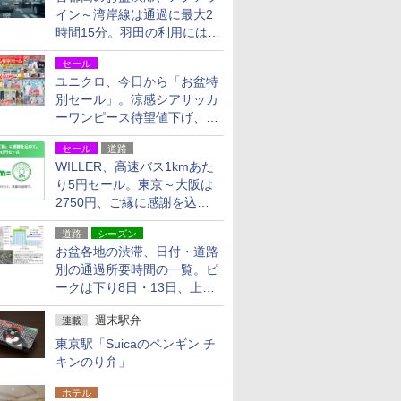
イン～湾岸線は通過に最大2
時間15分。羽田の利用には
「空港西出口」の利用検討を
セール
ユニクロ、今日から「お盆特
別セール」。涼感シアサッカ
ーワンピース待望値下げ、撥
水ギアショーツは1990円に
セール
道路
WILLER、高速バス1kmあた
り5円セール。東京～大阪は
2750円、ご縁に感謝を込め
た20周年記念キャンペーン
道路
シーズン
お盆各地の渋滞、日付・道路
別の通過所要時間の一覧。ピ
ークは下り8日・13日、上り
14日・15日
週末駅弁
連載
東京駅「Suicaのペンギン チ
キンのり弁」
ホテル