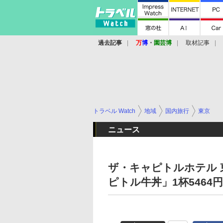
過去記事
万
博
・
園芸博
取材記事
トラベル Watch
地域
国内旅行
東京
ニュース
ザ・キャピトルホテル 
ピトル牛丼」1杯5464円