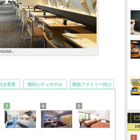
GAMI」
付き客室
都内シティホテル
舞浜ファミリー向け
1