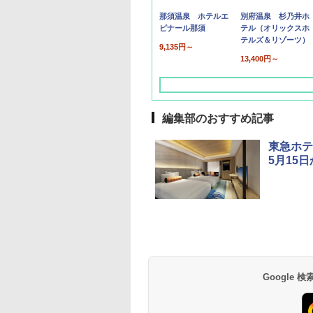
那須温泉 ホテルエ
別府温泉 杉乃井ホ
ピナール那須
テル（オリックスホ
テルズ＆リゾーツ）
9,135円～
13,400円～
編集部のおすすめ記事
東急ホテ
5月15
草津温泉 ホテル櫻
品川プリンスホテル
グランドニッコー東
海のサウナ＆スパ
東京ドームホテル
シェラトン・グラン
井
京ベイ 舞浜
オールインクルーシ
デ・トーキョーベ
7,037円～
7,980円～
ブ 島原温泉ホテル
イ・ホテル
14,300円～
6,800円～
南風楼
10,450円～
7,950円～
Google