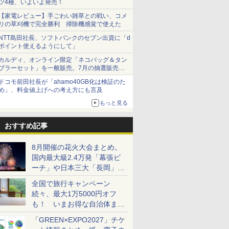
ツ4種、いよいよ発売！
【家電レビュー】手ごわい雑草との戦い、コメ
リの草刈機で完全勝利 掃除機感覚で使えた
NTT島田社長、ソフトバンクのセブン出資に「d
ポイント使えるようにして」
カルディ、オンライン限定「ネコバッグ＆タン
ブラーセット」を一般販売。7月の抽選販売の
当選無効分
ドコモ前田社長が「ahamo40GB化は検証のた
め」、料金値上げへの考え方にも言及
もっと見る
おすすめ記事
8月開催の花火大会まとめ。
国内最大級2.4万発「幕張ビ
ーチ」や日本三大「長岡」な
ど大型イベント目白押し！
全国で旅行キャンペーン
続々、最大1万5000円オフ
も！ いまお得な自治体まと
め
「GREEN×EXPO2027」チケ