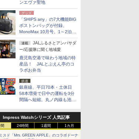
ンエヴァ聖地
グッズ
「SHIPS any」の7大機能BIG
ボストンバッグが付録、
MonoMax 10月号。1～2泊の
荷物、キャリーオンも可能
JALふるさとアンバサダ
連載
ー/応援隊に聞く地域愛
鹿児島空港で味わう地域の特
産品！ JALとぶえん亭のコ
ラボお弁当
鉄道
銀座線、平日70本・土休日
58本増発で日中の運転を3分
間隔へ短縮。丸ノ内線も池袋
～中野坂上を4分間隔に
Impress Watchシリーズ 人気記事
時間
24時間
1週間
1カ月
ミスド「Mrs. GREEN APPLE」のコラボドーナ