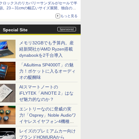
クロックスのリカバリーサンダルがセールで半
額。23～31cmの幅広いサイズ展開、独自のク
ッション素材を採用
もっと見る
Special Site
メモリ32GBでも予算内。産
経新聞社がAMD Ryzen搭載
dynabookを2千台導入
「A&ultima SP4000T」の魅
力！ポケットに入るオーディ
オの醍醐味
AIスマートノートの
iFLYTEK「AINOTE 2」はな
ぜ魅力的なのか？
エントリーなのに脅威の実
力!「Osprey」Noble Audioワ
イヤレスイヤフォン4機種を
一気に聴く
レイズのプレミアムカー向け
ブランドHOMURAから