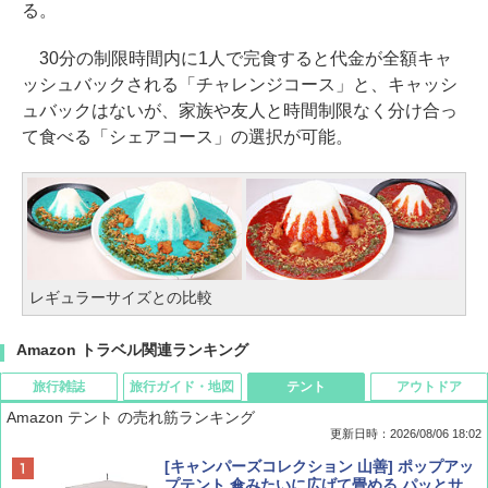
る。
30分の制限時間内に1人で完食すると代金が全額キャ
ッシュバックされる「チャレンジコース」と、キャッシ
ュバックはないが、家族や友人と時間制限なく分け合っ
て食べる「シェアコース」の選択が可能。
レギュラーサイズとの比較
Amazon トラベル関連ランキング
旅行雑誌
旅行ガイド・地図
テント
アウトドア
Amazon テント の売れ筋ランキング
更新日時：2026/08/06 18:02
ディズニーファン ２０２６年 ９月号 [雑
D40 地球の歩き方 チェンマイ タイ北部の魅
[キャンパーズコレクション 山善] ポップアッ
誌] (ＤＩＳＮＥＹ ＦＡＮ)
力的な町 2026～2027 地球の歩き方D アジア
プテント 傘みたいに広げて畳める パッとサ