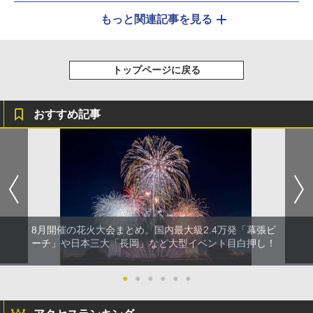
もっと関連記事を見る
トップページに戻る
おすすめ記事
8月開催の花火大会まとめ。国内最大級2.4万発「幕張ビ
ーチ」や日本三大「長岡」など大型イベント目白押し！
●
●
●
●
●
●