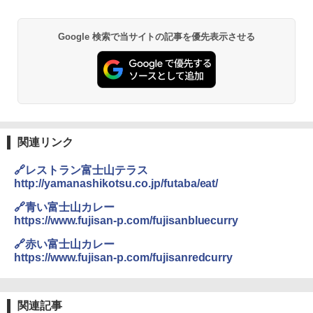
GRANDOOR ステンレス保冷剤 2個セット 2
Google 検索で当サイトの記事を優先表示させる
026リニューアル 急速冷凍 空間倍増 衛生的
コンパクト 保冷力長持ち
￥2,980
熊撃退スプレー 熊よけスプレー 熊スプレー
【日本企業販売】超強力クマ対策スプレー 30
関連リンク
0ml（連続噴射30秒）110ml（連続噴射15
秒）射程5～10m 安全ロック搭載 携帯収納袋
🔗レストラン富士山テラス
付き ヒグマ・イノシシ対策 自治体・教育機
関の購入実績 登山・キャンプ・アウトドア・
http://yamanashikotsu.co.jp/futaba/eat/
防災用品 長期保存可能 緊急時用 日本国内発
送
🔗青い富士山カレー
https://www.fujisan-p.com/fujisanbluecurry
￥3,680
🔗赤い富士山カレー
https://www.fujisan-p.com/fujisanredcurry
DEWEL パラソル 大型 ビーチ アウトドアパ
ラソル ガーデン サイトシート付 折りたたみ
防水 UVカット 4段階高さ調整 軽量 収納袋付
関連記事
き