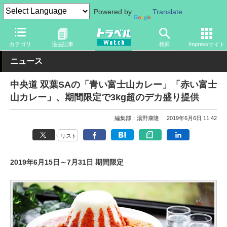
Powered by
Translate
トラベル Watch
旅の方法
クルマ旅
高速道路
カテゴリ
過去記事
検索
Impressサイト
ニュース
中央道 双葉SAの「青い富士山カレー」「赤い富士
山カレー」、期間限定で3kg超のデカ盛り提供
編集部：湯野康隆
2019年6月6日 11:42
リスト
2019年6月15日～7月31日 期間限定