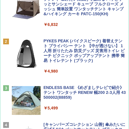
ッとサンシェード キューブ フルクローズ メ
ッシュ 簡単設置 ワンタッチテント キャンプ
￥713
￥2,079
&ハイキング カーキ PATC-150(KH)
￥6,832
Coyote No.89 特集 星野道夫 夢見る旅
A09 地球の歩き方 イタリア 2026～2027 地
球の歩き方A ヨーロッパ
PYKES PEAK (パイクスピーク) 着替えテン
￥1,540
ト プライバシー テント 【中が透けない】 1
￥2,479
人用 折りたたみ 防災グッズ 災害用トイレ ビ
ーチ ピクニック ポップアップテント 携帯 簡
易 トイレテント (ブラック)
山と溪谷 2026年8月号「南アルプス大全」
A26 地球の歩き方 チェコ ポーランド スロヴ
￥4,980
ァキア 2026～2027 地球の歩き方A ヨーロッ
パ
￥1,540
￥2,277
ENDLESS BASE 《めざましテレビで紹介》
テント ワンタッチ RENEW 幅200 2-3人用 43
500002(88859)
AIRLINE（エアライン）2026年9月号【特
地球の歩き方 スター・ウォーズ
集】ボーイング110周年を祝して！
￥5,499
￥2,695
￥1,760
[キャンパーズコレクション 山善] 傘みたいに