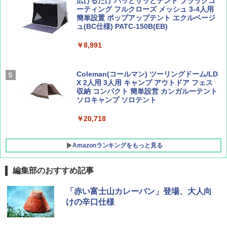
広げるだけ パッとサッとテント ブラックコ
ーティング フルクローズ メッシュ 3-4人用
簡単設置 ポップアップテント エクルベージ
BE-PAL(ビ-パル) 2026年 9 月号【特別付録:
新しい日本地理 地図・統計・移動から読み
ュ(BC仕様) PATC-150B(EB)
SOTO ミニマル"旅"財布 ランダム2種】
解く (講談社現代新書)
￥8,991
￥1,500
￥1,540
Coleman(コールマン) ツーリングドーム/LD
X 2人用 3人用 キャンプ アウトドア フェス
収納 コンパクト 簡単設営 カンガルーテント
ソロキャンプ ソロテント
￥20,718
Amazonランキングをもっと見る
編集部のおすすめ記事
BUNDOK(バンドック)ソロ ドーム 1 EX BDK
「赤い富士山カレーパン」登場、大人向
-08EX カーキ ソロキャンプ ポリエステル フ
けの辛口仕様
レーム テント
￥14,800