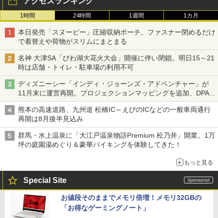
アクセスランキング
1時間
24時間
1週間
1カ月
本日発売「スヌーピー」圧縮収納ポーチ。ファスナー閉めるだけ
で着替えや荷物がスリムにまとまる
名神 大津SA「びわ湖大花火大会」開催に伴い閉鎖。明日15～21
時は店舗・トイレ・駐車場の利用不可
ディズニーシー「インディ・ジョーンズ・アドベンチャー」が
11月末に運営再開。プロジェクションマッピングを追加、DPA
は1500円
熊本の高速道路、九州道 松橋IC～えびのICなどの一般車両通行
再開は8月後半見込み
群馬・水上温泉に「大江戸温泉物語Premium 松乃井」開業。1万
坪の庭園湯めぐり＆豪華バイキングを体験してきた！
もっと見る
Special Site
お値段そのままでメモリ倍増！メモリ32GBの
「お得なゲーミングノート」