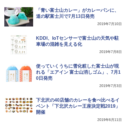
￥6,459
「青い富士山カレー」がカレーパンに、
道の駅富士川で7月13日発売
2019年7月10日
ポインターライト 強力 小型 緑色/赤色/青紫色
USB充電式 高精度 超長距離照射 長時間使用
可能 安全ロック付き 高安全性 金属製耐久 コ
KDDI、IoTセンサーで富士山の天気や駐
ンパクト多機能設計 持ち運び便利 アウトド
車場の混雑を見える化
ア/オフィス/教育現場/展示会用 緑
2019年7月8日
￥1,180
使っていくうちに雪化粧した富士山が現
れる「エアイン 富士山消しゴム」、7月1
0日発売
2019年7月3日
下北沢の40店舗のカレーを食べ比べるイ
ベント「下北沢カレー王座決定戦2019」
開催
2019年6月11日