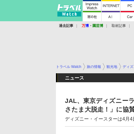
過去記事
万
博
・
園芸博
取材記事
トラベル Watch
旅の情報
観光地
ディズ
ニュース
JAL、東京ディズニー
さたま大脱走！」に協
ディズニー・イースターは4月4