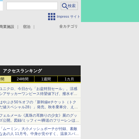
Impress サイト
全カテゴリ
商業施設
宿泊
アクセスランキング
時間
24時間
1週間
1カ月
ユニクロ、今日から「お盆特別セール」。涼感
シアサッカーワンピース待望値下げ、撥水ギア
ショーツは1990円に
はやぶさ50％オフの「新幹線eチケット（トク
だ値スペシャル28）」発売。秋冬乗車分、えき
ねっと限定
フェルメール《真珠の耳飾りの少女》展のグッ
ズ公開。図録/ミッフィー/葬送のフリーレンほ
か、注目ブランドコラボが実現
「ムーミン」大小メッシュポーチが付録、素敵
なあの人 11月号。中身が見やすく、温泉スパに
も使える