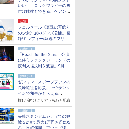
いい！ ロックワラビーの餌
付け体験もできる、ケアンズ
でアサートン高原の日本語ガ
話題
イド付きツアーに参加してみ
フェルメール《真珠の耳飾り
た
の少女》展のグッズ公開。図
録/ミッフィー/葬送のフリー
レンほか、注目ブランドコラ
お出かけ
ボが実現
「Reach for the Stars」公演
に伴うファンタジーランドの
夜間入場規制を変更。9月か
ら18時50分～20時ごろに
お出かけ
ゼンリン、スポーツファンの
長崎遠征を応援。上位ランク
インで和牛がもらえる
「GO！GO！長崎スタンプラ
推し活向けクリアうちわも配布
リー」
お出かけ
長崎スタジアムシティでの観
戦＆2泊で最大1万円お得にな
る「長崎満喫！アウェイ遠征