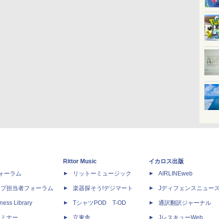
Rittor Music
イカロス出版
dフォーラム
リットーミュージック
AIRLINEweb
ップ担当者フォーラム
楽器探そう!デジマート
Jディフェンスニュー
ness Library
TシャツPOD T-OD
通訳翻訳ジャーナル
セミナー
立東舎
JレスキューWeb