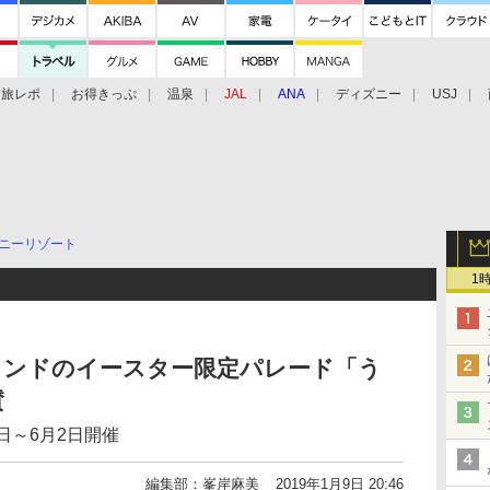
旅レポ
お得きっぷ
温泉
JAL
ANA
ディズニー
USJ
ニーリゾート
1
ランドのイースター限定パレード「う
賛
日～6月2日開催
編集部：峯岸麻美
2019年1月9日 20:46