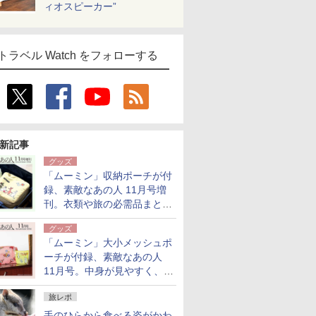
ィオスピーカー”
トラベル Watch をフォローする
新記事
グッズ
「ムーミン」収納ポーチが付
録、素敵なあの人 11月号増
刊。衣類や旅の必需品まとま
る大小2個セット
グッズ
「ムーミン」大小メッシュポ
ーチが付録、素敵なあの人
11月号。中身が見やすく、温
泉スパにも使える
旅レポ
手のひらから食べる姿がかわ