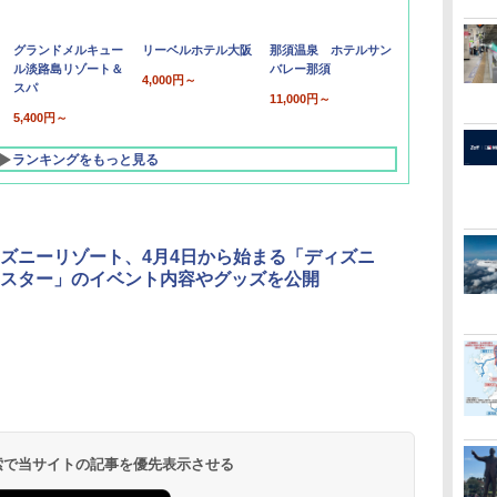
グランドメルキュー
リーベルホテル大阪
那須温泉 ホテルサン
ル淡路島リゾート＆
バレー那須
4,000円～
スパ
11,000円～
5,400円～
ランキングをもっと見る
ズニーリゾート、4月4日から始まる「ディズニ
スター」のイベント内容やグッズを公開
北陸 福井 あわら
品川プリンスホテ
舞浜ビューホテル
箱根湯本温泉 ホテ
ホテルトラスティ東
オリエンタルホテル
下呂温泉 水明館
住友不動産ホテル ヴ
東京ベイ舞浜ホテル
温泉 清風荘（北陸
ル イーストタワー
ｂｙ ＨＵＬＩＣ
ル おかだ
京ベイサイド
東京ベイ
ィラフォンテーヌグラ
ファーストリゾート
8,250円～
最大級の庭園露天風
（旧：東京ベイ舞浜
ンド東京有明
9,958円～
11,200円～
5,450円～
5,200円～
4,290円～
呂の宿 清風荘）
ホテル）
19,541円～
5,758円～
6,070円～
 検索で当サイトの記事を優先表示させる