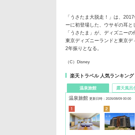
「うさたま大脱走！」は、201
ーに初登場した、ウサギの耳と
「うさたま」が、ディズニーの
東京ディズニーランドと東京デ
2年振りとなる。
（C）Disney
楽天トラベル 人気ランキング
温泉旅館
露天風呂
温泉旅館
更新日時：2026/08/09 00:00