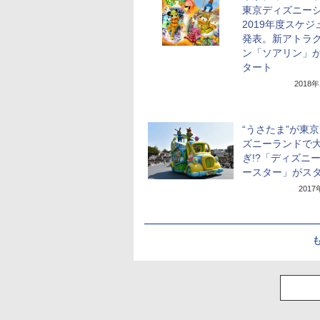
東京ディズニー
2019年度スケジ
発表。新アトラ
ン「ソアリン」
タート
2018
“うさたま”が東
ズニーランドで
ぎ!?「ディズニ
ースター」がス
201