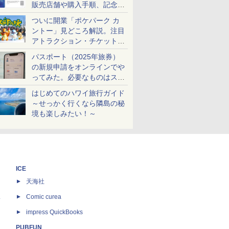
販売店舗や購入手順、記念チ
ケットも解説
ついに開業「ポケパーク カ
ントー」見どころ解説。注目
アトラクション・チケット手
配・来場前に必要な準備は？
パスポート（2025年旅券）
の新規申請をオンラインでや
ってみた。必要なものはスマ
ホとマイナカードのみ
はじめてのハワイ旅行ガイド
～せっかく行くなら隣島の秘
境も楽しみたい！～
ICE
天海社
ス
Comic curea
impress QuickBooks
PUBFUN