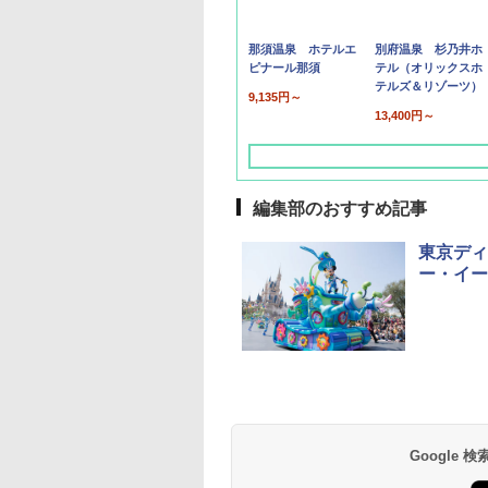
那須温泉 ホテルエ
別府温泉 杉乃井ホ
ピナール那須
テル（オリックスホ
テルズ＆リゾーツ）
9,135円～
13,400円～
編集部のおすすめ記事
東京ディ
ー・イー
草津温泉 ホテル櫻
品川プリンスホテル
グランドニッコー東
海のサウナ＆スパ
東京ドームホテル
シェラトン・グラン
井
京ベイ 舞浜
オールインクルーシ
デ・トーキョーベ
7,037円～
7,980円～
ブ 島原温泉ホテル
イ・ホテル
14,300円～
6,800円～
南風楼
10,450円～
7,950円～
Google