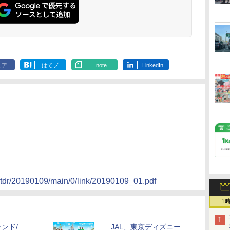
ェア
はてブ
note
LinkedIn
_tdr/20190109/main/0/link/20190109_01.pdf
1
ンド/
JAL、東京ディズニー