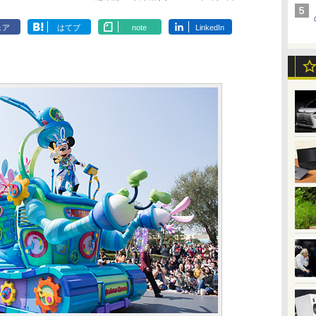
ェア
はてブ
note
LinkedIn