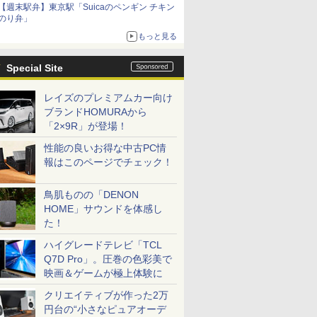
【週末駅弁】東京駅「Suicaのペンギン チキン
のり弁」
もっと見る
Special Site
レイズのプレミアムカー向け
ブランドHOMURAから
「2×9R」が登場！
性能の良いお得な中古PC情
報はこのページでチェック！
鳥肌ものの「DENON
HOME」サウンドを体感し
た！
ハイグレードテレビ「TCL
Q7D Pro」。圧巻の色彩美で
映画＆ゲームが極上体験に
クリエイティブが作った2万
円台の“小さなピュアオーデ