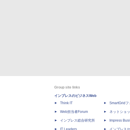
Group site links
インプレスのビジネスWeb
Think IT
SmartGri
Web担当者Forum
ネットショ
インプレス総合研究所
Impress Busi
IT Leaders
インプレス