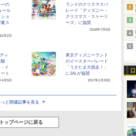
シーの
ランドのクリスマスパ
ュール
レード「ディズニー・
クショ
クリスマス・ストーリ
が夏ス
ーズ」に協賛
2018年7月6日
年10月2日
京ディ
東京ディズニーランド
大騒
のイースターパレード
ー・イ
「うさたま大脱走！」
タート
にJALが協賛
7年4月5日
2017年1月20日
もっと関連記事を見る
トップページに戻る