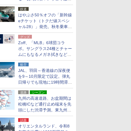
応援キャンペーン」
鉄道
はやぶさ50％オフの「新幹線
eチケット（トクだ値スペシ
ャル28）」発売。秋冬乗車
分、えきねっと限定
グッズ
Zoff、「MLB」6球団コラ
ボ。サングラス24種とチャー
ムにもなるメガネ拭きなど雑
貨24種
航空
JAL、羽田～香港線の深夜便
を9～10月限定で設定。弾丸
日帰りでも現地に19時間滞在
できる
道路
シーズン
九州の高速道路、お盆期間は
松橋ICなど通行止め端末を先
頭にした渋滞予測。東九州道
への迂回は料金調整を実施
話題
オリエンタルランド、令和8