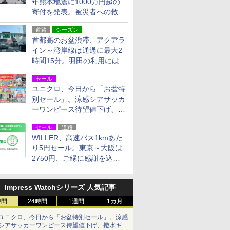
年熊本地震に1000万円超の
寄付を発表。被災者への救援
活動・復旧支援
道路
シーズン
首都高のお盆渋滞、アクアラ
イン～湾岸線は通過に最大2
時間15分。羽田の利用には
「空港西出口」の利用検討を
セール
ユニクロ、今日から「お盆特
別セール」。涼感シアサッカ
ーワンピース待望値下げ、撥
水ギアショーツは1990円に
セール
道路
WILLER、高速バス1kmあた
り5円セール。東京～大阪は
2750円、ご縁に感謝を込め
た20周年記念キャンペーン
Impress Watchシリーズ 人気記事
時間
24時間
1週間
1カ月
ユニクロ、今日から「お盆特別セール」。涼感
シアサッカーワンピース待望値下げ、撥水ギア