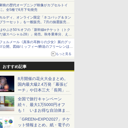
ショーツは1990円に
東映の歴代オープニング映像がカプセルトイ
に。全5種で8月下旬発売
カルディ、オンライン限定「ネコバッグ＆タン
ブラーセット」を一般販売。7月の抽選販売の
当選無効分
はやぶさ50％オフの「新幹線eチケット（トク
だ値スペシャル28）」発売。秋冬乗車分、えき
ねっと限定
フェルメール《真珠の耳飾りの少女》展のグッ
ズ公開。図録/ミッフィー/葬送のフリーレンほ
か、注目ブランドコラボが実現
もっと見る
おすすめ記事
8月開催の花火大会まとめ。
国内最大級2.4万発「幕張ビ
ーチ」や日本三大「長岡」な
ど大型イベント目白押し！
全国で旅行キャンペーン
続々、最大1万5000円オフ
も！ いまお得な自治体まと
め
「GREEN×EXPO2027」チケ
ット情報まとめ。紙・電子の