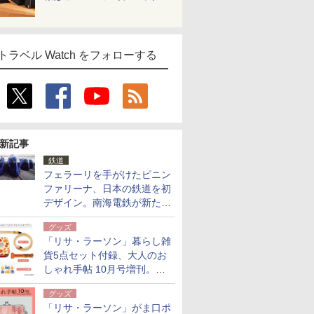
トラベル Watch をフォローする
新記事
鉄道
フェラーリを手がけたピニン
ファリーナ、日本の鉄道を初
デザイン。南海電鉄が新たな
「空港特急」をなにわ筋線へ
グッズ
導入
「リサ・ラーソン」暮らし雑
貨5点セット付録、大人のお
しゃれ手帖 10月号増刊。
USBケーブルや缶ケースなど
グッズ
「リサ・ラーソン」がま口ポ