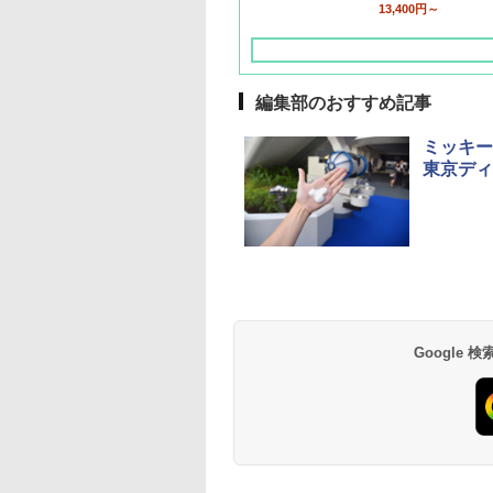
13,400円～
編集部のおすすめ記事
ミッキー
東京ディ
草津温泉 ホテル櫻
品川プリンスホテル
グランドニッコー東
海のサウナ＆スパ
東京ドームホテル
シェラトン・グラン
井
京ベイ 舞浜
オールインクルーシ
デ・トーキョーベ
7,037円～
7,980円～
ブ 島原温泉ホテル
イ・ホテル
14,300円～
6,800円～
南風楼
10,450円～
7,950円～
Google