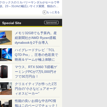
クロックスのリカバリーサンダルがセールで半
額。23～31cmの幅広いサイズ展開、独自のク
ッション素材を採用
もっと見る
Special Site
メモリ32GBでも予算内。産
経新聞社がAMD Ryzen搭載
dynabookを2千台導入
ハイグレードテレビ「TCL
Q7D Pro」。圧巻の色彩美で
映画＆ゲームが極上体験に
マウス、RTX 5060 Ti搭載ゲ
ーミングPCが7万5,000円オ
フで30万円台！
クリエイティブが作った2万
円台の“小さなピュアオーデ
ィオスピーカー”
性能の良いお得な中古PC情
報はこのページでチェック！