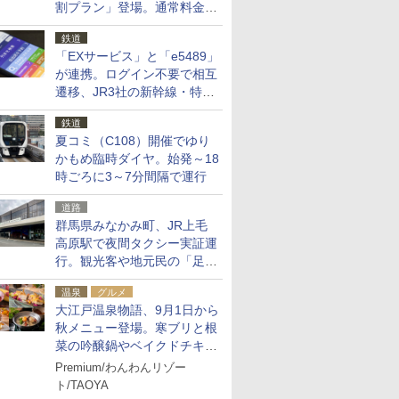
割プラン」登場。通常料金の
およそ半額でお得に夜活
鉄道
「EXサービス」と「e5489」
が連携。ログイン不要で相互
遷移、JR3社の新幹線・特急
予約をアプリで一括確認
鉄道
夏コミ（C108）開催でゆり
かもめ臨時ダイヤ。始発～18
時ごろに3～7分間隔で運行
道路
群馬県みなかみ町、JR上毛
高原駅で夜間タクシー実証運
行。観光客や地元民の「足が
ない」課題解消へ、木金土に
温泉
グルメ
2台体制
大江戸温泉物語、9月1日から
秋メニュー登場。寒ブリと根
菜の吟醸鍋やベイクドチキ
ン、ショコラ＆栗スイーツも
Premium/わんわんリゾー
食べ放題に
ト/TAOYA