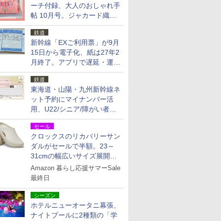
ーチ付録、大人のおしゃれ手
帖 10月号。ジャカード織の
北欧猫デザイン
鉄道
新幹線「EXご利用票」が9月
15日から電子化、紙は27年2
月終了。アプリで遅延・運休
も確認可能に
鉄道
東海道・山陽・九州新幹線ネ
ット予約にマイナンバー活
用、U22/シニア/障がい者割
を9月15日から発売
セール
クロックスのリカバリーサン
ダルがセールで半額。23～
31cmの幅広いサイズ展開、
独自のクッション素材を採用
Amazon 暮らし応援サマーSale
最終日
シーズン
ホテルニューオータニ幕張、
ナイトプールに2種類の「学