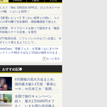
時間
24時間
1週間
1カ月
ミスド「Mrs. GREEN APPLE」のコラボドーナ
ツ4種、いよいよ発売！
【家電レビュー】手ごわい雑草との戦い、コメ
リの草刈機で完全勝利 掃除機感覚で使えた
吉野家、牛リブロースを熱々で提供する「極旨
牛鉄板ステーキ定食」を発売
NTT島田社長、ソフトバンクのセブン出資に「d
ポイント使えるようにして」
NewDays「増量フェス」を実施！おにぎり/サ
ンドイッチ/焼きそばなど16品が値段そのままで
ボリュームアップ
もっと見る
おすすめ記事
8月開催の花火大会まとめ。
国内最大級2.4万発「幕張ビ
ーチ」や日本三大「長岡」な
ど大型イベント目白押し！
全国で旅行キャンペーン
続々、最大1万5000円オフ
も！ いまお得な自治体まと