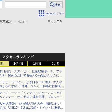
Impress サイト
全カテゴリ
商業施設
宿泊
アクセスランキング
時間
24時間
1週間
1カ月
本日発売「スヌーピー」圧縮収納ポーチ。ファ
スナー閉めるだけで着替えや荷物がスリムにま
とまる
「リサ・ラーソン」がま口ポーチ付録、大人の
おしゃれ手帖 10月号。ジャカード織の北欧猫デ
ザイン
ディズニーシー「インディ・ジョーンズ・アド
ベンチャー」が11月末に運営再開。プロジェク
ションマッピングを追加、DPAは1500円
名神 大津SA「びわ湖大花火大会」開催に伴い
閉鎖。明日15～21時は店舗・トイレ・駐車場の
利用不可