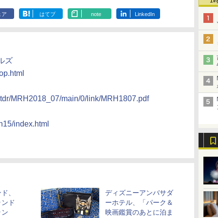
1
ェア
はてブ
note
LinkedIn
ルズ
top.html
s_tdr/MRH2018_07/main/0/link/MRH1807.pdf
/h15/index.html
ンド、
ディズニーアンバサダ
ランド
ーホテル、「パーク＆
ラン
映画鑑賞のあとに泊ま