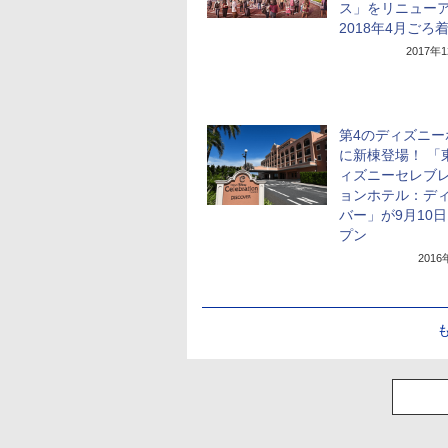
ス」をリニュー
2018年4月ごろ
2017年
第4のディズニー
に新棟登場！ 「
ィズニーセレブ
ョンホテル：デ
バー」が9月10
プン
201