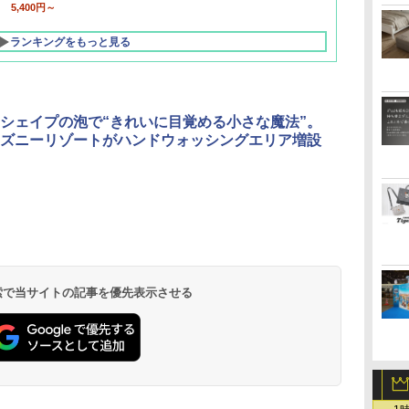
5,400円～
ランキングをもっと見る
シェイプの泡で“きれいに目覚める小さな魔法”。
ズニーリゾートがハンドウォッシングエリア増設
北陸 福井 あわら
品川プリンスホテ
舞浜ビューホテル
箱根湯本温泉 ホテ
ホテルトラスティ東
オリエンタルホテル
下呂温泉 水明館
住友不動産ホテル ヴ
東京ベイ舞浜ホテル
温泉 清風荘（北陸
ル イーストタワー
ｂｙ ＨＵＬＩＣ
ル おかだ
京ベイサイド
東京ベイ
ィラフォンテーヌグラ
ファーストリゾート
8,250円～
最大級の庭園露天風
（旧：東京ベイ舞浜
ンド東京有明
9,958円～
11,200円～
5,450円～
5,200円～
4,290円～
呂の宿 清風荘）
ホテル）
19,541円～
5,758円～
6,070円～
 検索で当サイトの記事を優先表示させる