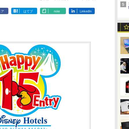
ェア
はてブ
note
LinkedIn