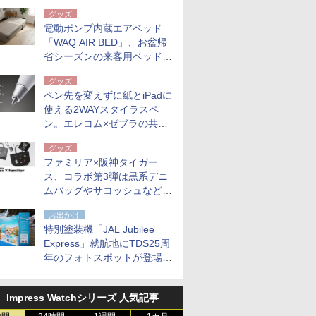
グッズ
電動ポンプ内蔵エアベッド
「WAQ AIR BED」、お盆帰
省シーズンの来客用ベッドに
も。使用後は収納バッグでコ
グッズ
ンパクトに保管
ペン先を変えずに紙とiPadに
使える2WAYスタイラスペ
ン。エレコム×ゼブラの共同
開発
グッズ
ファミリア×阪神タイガー
ス、コラボ第3弾は黒系デニ
ムバッグやサコッシュなど6
点。8月21日オンラインスト
お出かけ
アで発売
特別塗装機「JAL Jubilee
Express」就航地にTDS25周
年のフォトスポットが登場。
10月末まで青森空港に
Impress Watchシリーズ 人気記事