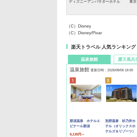
ディズニーアンバサダーホテル
東京
（C）Disney
（C）Disney/Pixar
楽天トラベル 人気ランキング
温泉旅館
露天風呂
温泉旅館
更新日時：2026/08/06 18:00
那須温泉 ホテルエ
別府温泉 杉乃井ホ
ピナール那須
テル（オリックスホ
テルズ＆リゾーツ）
9,135円～