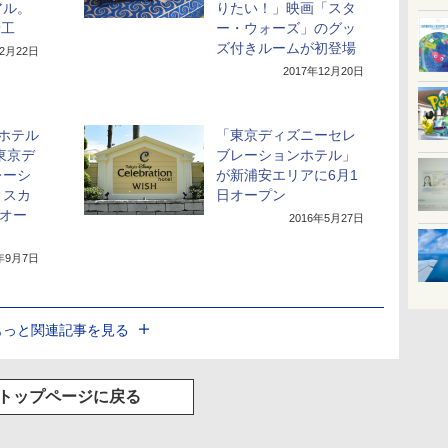
アル。
りたい！」映画「スタ
着工
ー・ウォーズ」のグッ
ズ付きルームが初登場
12月22日
2017年12月20日
ホテル
「東京ディズニーセレ
東京デ
ブレーションホテル」
レーシ
が新浦安エリアに6月1
ィスカ
日オープン
日オー
2016年5月27日
6年9月7日
もっと関連記事を見る
トップページに戻る