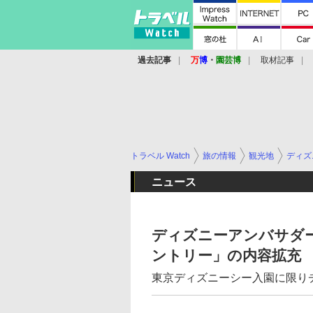
過去記事
万
博
・
園芸博
取材記事
トラベル Watch
旅の情報
観光地
ディズ
ニュース
ディズニーアンバサダー
ントリー」の内容拡充
東京ディズニーシー入園に限りチ