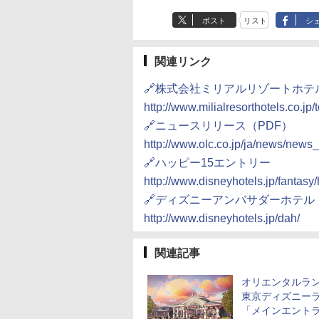
ポスト
リスト
シ
関連リンク
🔗株式会社ミリアルリゾートホテ
http://www.milialresorthotels.co.jp/
🔗ニュースリリース（PDF）
http://www.olc.co.jp/ja/news/new
🔗ハッピー15エントリー
http://www.disneyhotels.jp/fantasy
🔗ディズニーアンバサダーホテル
http://www.disneyhotels.jp/dah/
関連記事
オリエンタルラ
東京ディズニー
「メインエント