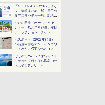
め
「GREEN×EXPO2027」チケ
ット情報まとめ。紙・電子の
販売店舗や購入手順、記念チ
ケットも解説
ついに開業「ポケパーク カ
ントー」見どころ解説。注目
アトラクション・チケット手
配・来場前に必要な準備は？
パスポート（2025年旅券）
の新規申請をオンラインでや
ってみた。必要なものはスマ
ホとマイナカードのみ
はじめてのハワイ旅行ガイド
～せっかく行くなら隣島の秘
境も楽しみたい！～