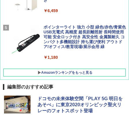
ュ(BC仕様) PATC-150B(EB)
き
SOTO ミニマル"旅"財布 ランダム2種】
解く (講談社現代新書)
￥8,991
￥6,459
￥1,500
￥1,540
Coleman(コールマン) ツーリングドーム/LD
ポインターライト 強力 小型 緑色/赤色/青紫色
X 2人用 3人用 キャンプ アウトドア フェス
USB充電式 高精度 超長距離照射 長時間使用
収納 コンパクト 簡単設営 カンガルーテント
可能 安全ロック付き 高安全性 金属製耐久 コ
ソロキャンプ ソロテント
ンパクト多機能設計 持ち運び便利 アウトド
ア/オフィス/教育現場/展示会用 緑
￥20,718
￥1,180
Amazonランキングをもっと見る
編集部のおすすめ記事
ドコモの未来体験空間「PLAY 5G 明日を
あそべ」に東京2020オリンピック聖火リ
レーのフォトスポット登場