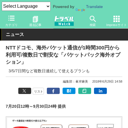
Powered by
Translate
トラベル Watch
旅のアイテム
スマホ・ルーター
スマートフォ
カテゴリ
過去記事
検索
Impressサイト
ニュース
NTTドコモ、海外パケット通信が1時間300円から
利用可/複数日で割安な「パケットパック海外オプ
ション」
3/5/7日間など複数日連続して使えるプランも
編集部：峯岸麻美
2018年6月29日 14:58
リスト
7月20日12時～9月30日24時 提供