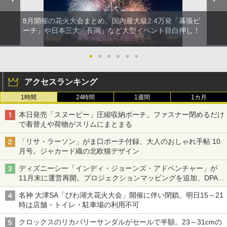
8月開催の花火大会まとめ。国内最大級2.4万発「幕張ビ
ーチ」や日本三大「長岡」など大型イベント目白押し！
●
●
●
●
●
●
アクセスランキング
1時間
24時間
1週間
1カ月
本日発売「スヌーピー」圧縮収納ポーチ。ファスナー閉めるだけ
で着替えや荷物がスリムにまとまる
「リサ・ラーソン」がま口ポーチ付録、大人のおしゃれ手帖 10
月号。ジャカード織の北欧猫デザイン
ディズニーシー「インディ・ジョーンズ・アドベンチャー」が
11月末に運営再開。プロジェクションマッピングを追加、DPA
は1500円
名神 大津SA「びわ湖大花火大会」開催に伴い閉鎖。明日15～21
時は店舗・トイレ・駐車場の利用不可
クロックスのリカバリーサンダルがセールで半額。23～31cmの