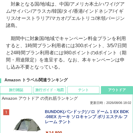
対象となる国/地域は、中国/アメリカ本土/ハワイ/グア
ム/サイパン/アラスカ/韓国/タイ/香港/インドネシア/イギ
リス/オーストラリア/マカオ/プエルトリコ/米領バージン
諸島。
期間中に対象国/地域でキャンペーン料金プランを利用
すると、1時間プラン利用者には300ポイント、3/5/7日間
と24時間プラン利用者には980ポイントのdポイント（期
間・用途限定）を進呈する。なお、本キャンペーンは申
し込み不要となっている。
Amazon トラベル関連ランキング
旅行雑誌
旅行ガイド・地図
テント
アウトドア
Amazon アウトドア の売れ筋ランキング
更新日時：2026/08/06 18:02
ディズニーファン ２０２６年 ９月号 [雑
D40 地球の歩き方 チェンマイ タイ北部の魅
[キャンパーズコレクション 山善] ポップアッ
BUNDOK(バンドック)ソロ ドーム 1 EX BDK
誌] (ＤＩＳＮＥＹ ＦＡＮ)
力的な町 2026～2027 地球の歩き方D アジア
プテント 傘みたいに広げて畳める パッとサ
-08EX カーキ ソロキャンプ ポリエステル フ
ッとサンシェード キューブ フルクローズ メ
レーム テント
ッシュ 簡単設置 ワンタッチテント キャンプ
￥713
￥2,079
&ハイキング カーキ PATC-150(KH)
￥14,800