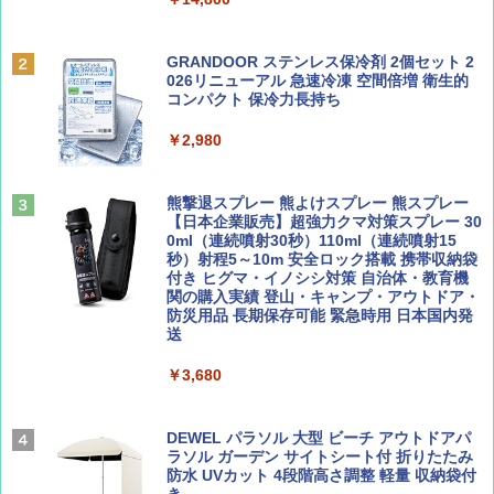
￥6,832
Coyote No.89 特集 星野道夫 夢見る旅
A09 地球の歩き方 イタリア 2026～2027 地
GRANDOOR ステンレス保冷剤 2個セット 2
球の歩き方A ヨーロッパ
026リニューアル 急速冷凍 空間倍増 衛生的
PYKES PEAK (パイクスピーク) 着替えテン
コンパクト 保冷力長持ち
￥1,540
ト プライバシー テント 【中が透けない】 1
￥2,479
人用 折りたたみ 防災グッズ 災害用トイレ ビ
￥2,980
ーチ ピクニック ポップアップテント 携帯 簡
易 トイレテント (ブラック)
山と溪谷 2026年8月号「南アルプス大全」
A26 地球の歩き方 チェコ ポーランド スロヴ
熊撃退スプレー 熊よけスプレー 熊スプレー
￥4,980
ァキア 2026～2027 地球の歩き方A ヨーロッ
【日本企業販売】超強力クマ対策スプレー 30
パ
￥1,540
0ml（連続噴射30秒）110ml（連続噴射15
秒）射程5～10m 安全ロック搭載 携帯収納袋
￥2,277
ENDLESS BASE 《めざましテレビで紹介》
付き ヒグマ・イノシシ対策 自治体・教育機
テント ワンタッチ RENEW 幅200 2-3人用 43
関の購入実績 登山・キャンプ・アウトドア・
500002(88859)
防災用品 長期保存可能 緊急時用 日本国内発
送
AIRLINE（エアライン）2026年9月号【特
地球の歩き方 スター・ウォーズ
集】ボーイング110周年を祝して！
￥5,499
￥3,680
￥2,695
￥1,760
[キャンパーズコレクション 山善] 傘みたいに
広げるだけ パッとサッとテント ブラックコ
DEWEL パラソル 大型 ビーチ アウトドアパ
ーティング フルクローズ メッシュ 3-4人用
ラソル ガーデン サイトシート付 折りたたみ
簡単設置 ポップアップテント エクルベージ
防水 UVカット 4段階高さ調整 軽量 収納袋付
BE-PAL(ビ-パル) 2026年 9 月号【特別付録:
新しい日本地理 地図・統計・移動から読み