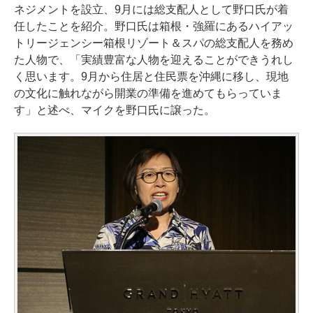
ネジメントを設立、9月には総支配人として野口氏が着
任したことを紹介。野口氏は箱根・強羅にあるハイアッ
トリージェンシー箱根リゾート＆スパの総支配人を務め
た人物で、「実績豊富な人物を迎えることができうれし
く思います。9月から住居と住民票を沖縄に移し、現地
の文化に触れながら開業の準備を進めてもらっていま
す」と述べ、マイクを野口氏に譲った。