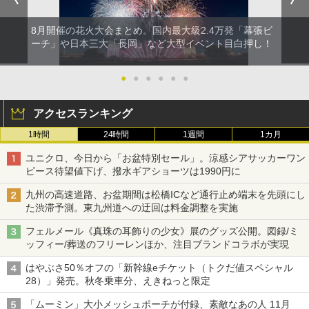
8月開催の花火大会まとめ。国内最大級2.4万発「幕張ビ
ーチ」や日本三大「長岡」など大型イベント目白押し！
●
●
●
●
●
●
アクセスランキング
1時間
24時間
1週間
1カ月
ユニクロ、今日から「お盆特別セール」。涼感シアサッカーワン
ピース待望値下げ、撥水ギアショーツは1990円に
九州の高速道路、お盆期間は松橋ICなど通行止め端末を先頭にし
た渋滞予測。東九州道への迂回は料金調整を実施
フェルメール《真珠の耳飾りの少女》展のグッズ公開。図録/ミ
ッフィー/葬送のフリーレンほか、注目ブランドコラボが実現
はやぶさ50％オフの「新幹線eチケット（トクだ値スペシャル
28）」発売。秋冬乗車分、えきねっと限定
「ムーミン」大小メッシュポーチが付録、素敵なあの人 11月